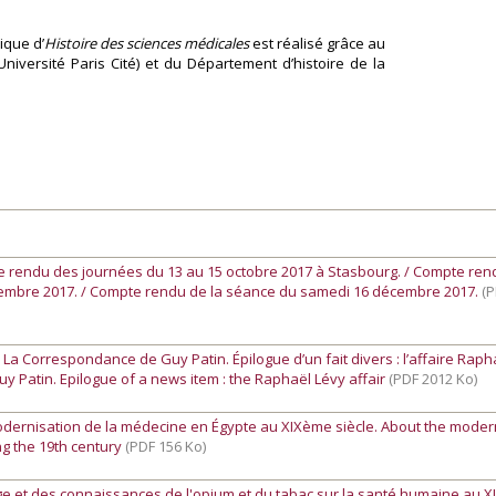
ique d’
Histoire des sciences médicales
est réalisé grâce au
Université Paris Cité) et du Département d’histoire de la
e rendu des journées du 13 au 15 octobre 2017 à Stasbourg. / Compte ren
mbre 2017. / Compte rendu de la séance du samedi 16 décembre 2017.
(
-
La Correspondance de Guy Patin. Épilogue d’un fait divers : l’affaire Raph
 Patin. Epilogue of a news item : the Raphaël Lévy affair
(PDF 2012 Ko)
dernisation de la médecine en Égypte au XIXème siècle. About the moder
ng the 19th century
(PDF 156 Ko)
ge et des connaissances de l'opium et du tabac sur la santé humaine au 