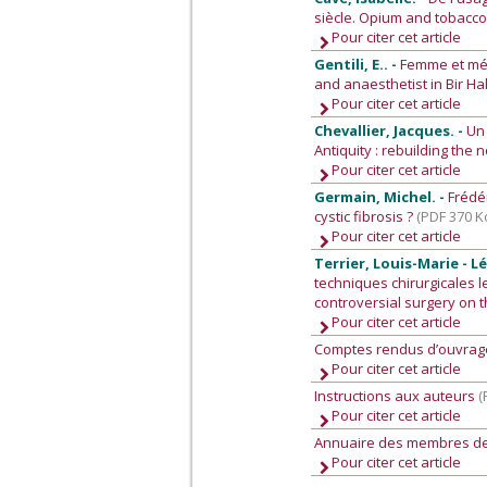
siècle. Opium and tobacco 
Pour citer cet article
Gentili, E.. -
Femme et méd
and anaesthetist in Bir H
Pour citer cet article
Chevallier, Jacques. -
Un 
Antiquity : rebuilding the
Pour citer cet article
Germain, Michel. -
Frédé
cystic fibrosis ?
(PDF 370 K
Pour citer cet article
Terrier, Louis-Marie - L
techniques chirurgicales l
controversial surgery on 
Pour citer cet article
Comptes rendus d’ouvra
Pour citer cet article
Instructions aux auteurs
(
Pour citer cet article
Annuaire des membres de
Pour citer cet article