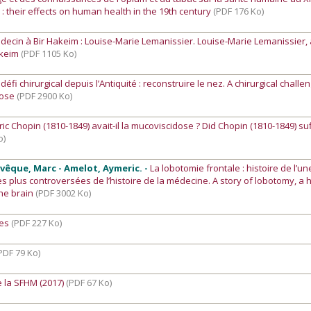
: their effects on human health in the 19th century
(PDF 176 Ko)
ecin à Bir Hakeim : Louise-Marie Lemanissier. Louise-Marie Lemanissier
akeim
(PDF 1105 Ko)
défi chirurgical depuis l’Antiquité : reconstruire le nez. A chirurgical challe
 nose
(PDF 2900 Ko)
ric Chopin (1810-1849) avait-il la mucoviscidose ? Did Chopin (1810-1849) su
o)
évêque, Marc - Amelot, Aymeric. -
La lobotomie frontale : histoire de l’u
es plus controversées de l’histoire de la médecine. A story of lobotomy, a h
the brain
(PDF 3002 Ko)
ges
(PDF 227 Ko)
PDF 79 Ko)
 la SFHM (2017)
(PDF 67 Ko)