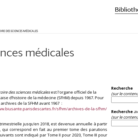
Biblioth
OIRE DES SCIENCES MÉDICALES
ences médicales
Recherche
toire des sciences médicales
est l'organe officiel de la
(sur le conten
çaise d’histoire de la médecine (SFHM) depuis 1967. Pour
s archives de la SFHM avant 1967 :
ww.biusante.parisdescartes.fr/sfhm/archives-de-la-sfhm/
Recherche
av
(sur le contenu
trimestrielle jusqu’en 2018, est devenue annuelle à partir
I, qui correspond en fait au premier tome des parutions
uivants sont indiqué par Tome II pour 2020, Tome III pour