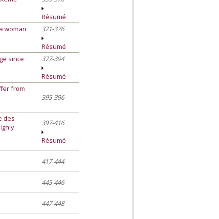
Résumé
, a woman
371-376
Résumé
nge since
377-394
Résumé
ffer from
395-396
ne des
397-416
ighly
Résumé
417-444
445-446
447-448