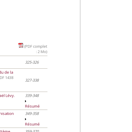
(PDF complet
: 2 Mo)
325-326
du de la
PDF 1438
327-338
aël Lévy.
339-348
Résumé
nisation
349-358
Résumé
XIXème
359-370