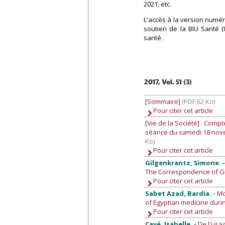
2021, etc.
L'accès à la version numér
soutien de la BIU Santé (
santé.
2017, Vol. 51 (3)
[Sommaire]
(PDF 62 Ko)
Pour citer cet article
[Vie de la Société]
. Compt
séance du samedi 18 nove
Ko)
Pour citer cet article
Gilgenkrantz, Simone. 
The Correspondence of Guy
Pour citer cet article
Sabet Azad, Bardia. -
Mo
of Egyptian medicine duri
Pour citer cet article
Cavé, Isabelle. -
De l'usa