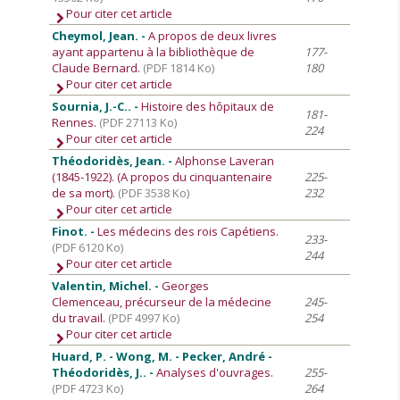
Pour citer cet article
Cheymol, Jean. -
A propos de deux livres
ayant appartenu à la bibliothèque de
177-
Claude Bernard.
(PDF 1814 Ko)
180
Pour citer cet article
Sournia, J.-C.. -
Histoire des hôpitaux de
181-
Rennes.
(PDF 27113 Ko)
224
Pour citer cet article
Théodoridès, Jean. -
Alphonse Laveran
(1845-1922). (A propos du cinquantenaire
225-
de sa mort).
(PDF 3538 Ko)
232
Pour citer cet article
Finot. -
Les médecins des rois Capétiens.
233-
(PDF 6120 Ko)
244
Pour citer cet article
Valentin, Michel. -
Georges
Clemenceau, précurseur de la médecine
245-
du travail.
(PDF 4997 Ko)
254
Pour citer cet article
Huard, P. - Wong, M. - Pecker, André -
Théodoridès, J.. -
Analyses d'ouvrages.
255-
(PDF 4723 Ko)
264