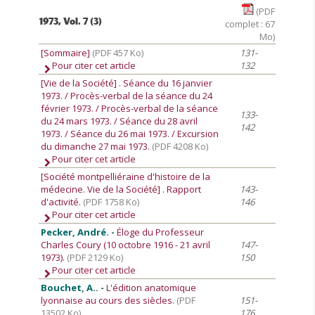
(PDF
1973, Vol. 7 (3)
complet : 67
Mo)
[Sommaire]
(PDF 457 Ko)
131-
Pour citer cet article
132
[Vie de la Société]
. Séance du 16 janvier
1973. / Procès-verbal de la séance du 24
février 1973. / Procès-verbal de la séance
133-
du 24 mars 1973. / Séance du 28 avril
142
1973. / Séance du 26 mai 1973. / Excursion
du dimanche 27 mai 1973.
(PDF 4208 Ko)
Pour citer cet article
[Société montpelliéraine d'histoire de la
médecine. Vie de la Société]
. Rapport
143-
d'activité.
(PDF 1758 Ko)
146
Pour citer cet article
Pecker, André. -
Éloge du Professeur
Charles Coury (10 octobre 1916 - 21 avril
147-
1973).
(PDF 2129 Ko)
150
Pour citer cet article
Bouchet, A.. -
L'édition anatomique
lyonnaise au cours des siècles.
(PDF
151-
13502 Ko)
176