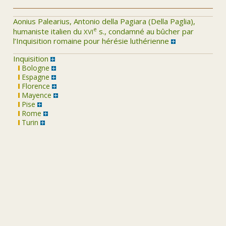
Aonius Palearius, Antonio della Pagiara (Della Paglia),
xvi
e
humaniste italien du
s., condamné au bûcher par
l’Inquisition romaine pour hérésie luthérienne
Inquisition
Bologne
Espagne
Florence
Mayence
Pise
Rome
Turin