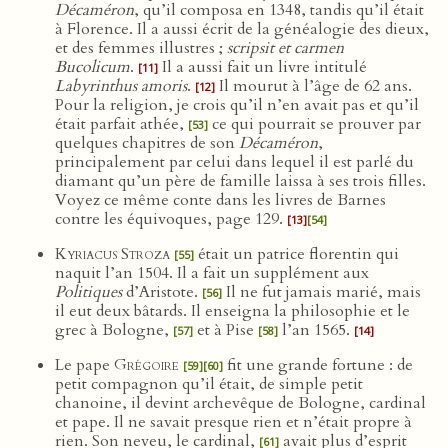
Décaméron
, qu’il composa en 1348, tandis qu’il était
à Florence. Il a aussi écrit de la généalogie des dieux,
et des femmes illustres ;
scripsit et carmen
Bucolicum
.
Il a aussi fait un livre intitulé
[11]
Labyrinthus amoris
.
Il mourut à l’âge de 62 ans.
[12]
Pour la religion, je crois qu’il n’en avait pas et qu’il
était parfait athée,
ce qui pourrait se prouver par
[53]
quelques chapitres de son
Décaméron
,
principalement par celui dans lequel il est parlé du
diamant qu’un père de famille laissa à ses trois filles.
Voyez ce même conte dans les livres de Barnes
contre les équivoques, page 129.
[13]
[54]
Kyriacus Stroza
était un patrice florentin qui
[55]
naquit l’an 1504. Il a fait un supplément aux
Politiques
d’Aristote.
Il ne fut jamais marié, mais
[56]
il eut deux bâtards. Il enseigna la philosophie et le
grec à Bologne,
et à Pise
l’an 1565.
[57]
[58]
[14]
Le pape
Grégoire
fit une grande fortune : de
[59]
[60]
petit compagnon qu’il était, de simple petit
chanoine, il devint archevêque de Bologne, cardinal
et pape. Il ne savait presque rien et n’était propre à
rien. Son neveu, le cardinal,
avait plus d’esprit
[61]