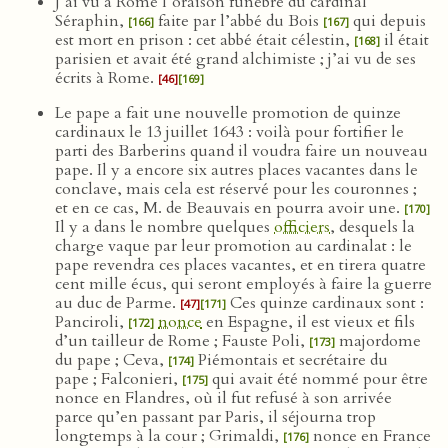
J’ai vu à Rome l’oraison funèbre du cardinal
Séraphin,
faite par l’abbé du Bois
qui depuis
[166]
[167]
est mort en prison : cet abbé était célestin,
il était
[168]
parisien et avait été grand alchimiste ; j’ai vu de ses
écrits à Rome.
[46]
[169]
Le pape a fait une nouvelle promotion de quinze
cardinaux le 13 juillet 1643 : voilà pour fortifier le
parti des Barberins quand il voudra faire un nouveau
pape. Il y a encore six autres places vacantes dans le
conclave, mais cela est réservé pour les couronnes ;
et en ce cas, M. de Beauvais en pourra avoir une.
[170]
Il y a dans le nombre quelques
officiers
, desquels la
charge vaque par leur promotion au cardinalat : le
pape revendra ces places vacantes, et en tirera quatre
cent mille écus, qui seront employés à faire la guerre
au duc de Parme.
Ces quinze cardinaux sont :
[47]
[171]
Panciroli,
nonce
en Espagne, il est vieux et fils
[172]
d’un tailleur de Rome ; Fauste Poli,
majordome
[173]
du pape ; Ceva,
Piémontais et secrétaire du
[174]
pape ; Falconieri,
qui avait été nommé pour être
[175]
nonce en Flandres, où il fut refusé à son arrivée
parce qu’en passant par Paris, il séjourna trop
longtemps à la cour ; Grimaldi,
nonce en France
[176]