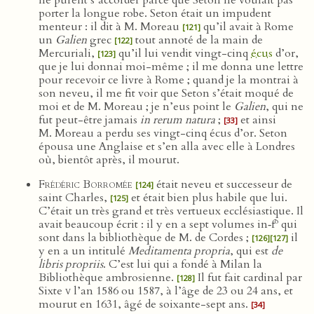
ne purent s’accorder parce que Seton ne voulait pas
porter la longue robe. Seton était un impudent
menteur : il dit à M. Moreau
qu’il avait à Rome
[121]
un
Galien
grec
tout annoté de la main de
[122]
Mercuriali,
qu’il lui vendit vingt-cinq
écus
d’or,
[123]
que je lui donnai moi-même ; il me donna une lettre
pour recevoir ce livre à Rome ; quand je la montrai à
son neveu, il me fit voir que Seton s’était moqué de
moi et de M. Moreau ; je n’eus point le
Galien
, qui ne
fut peut-être jamais
in rerum natura
;
et ainsi
[33]
M. Moreau a perdu ses vingt-cinq écus d’or. Seton
épousa une Anglaise et s’en alla avec elle à Londres
où, bientôt après, il mourut.
Frédéric Borromée
était neveu et successeur de
[124]
saint Charles,
et était bien plus habile que lui.
[125]
C’était un très grand et très vertueux ecclésiastique. Il
o
avait beaucoup écrit : il y en a sept volumes in‑f
qui
sont dans la bibliothèque de M. de Cordes ;
il
[126]
[127]
y en a un intitulé
Meditamenta propria
, qui est
de
libris propriis
. C’est lui qui a fondé à Milan la
Bibliothèque ambrosienne.
Il fut fait cardinal par
[128]
Sixte
v
l’an 1586 ou 1587, à l’âge de 23 ou 24 ans, et
mourut en 1631, âgé de soixante-sept ans.
[34]