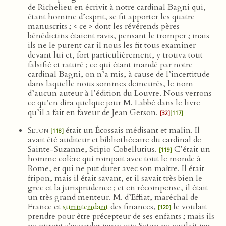
de Richelieu en écrivit à notre cardinal Bagni qui,
étant homme d’esprit, se fit apporter les quatre
manuscrits ; < ce > dont les révérends pères
bénédictins étaient ravis, pensant le tromper ; mais
ils ne le purent car il nous les fit tous examiner
devant lui et, fort particulièrement, y trouva tout
falsifié et raturé ; ce qui étant mandé par notre
cardinal Bagni, on n’a mis, à cause de l’incertitude
dans laquelle nous sommes demeurés, le nom
d’aucun auteur à l’édition du Louvre. Nous verrons
ce qu’en dira quelque jour M. Labbé dans le livre
qu’il a fait en faveur de Jean Gerson.
[32]
[117]
Seton
était un Écossais médisant et malin. Il
[118]
avait été auditeur et bibliothécaire du cardinal de
Sainte-Suzanne, Scipio Cobellutius.
C’était un
[119]
homme colère qui rompait avec tout le monde à
Rome, et qui ne put durer avec son maître. Il était
fripon, mais il était savant, et il savait très bien le
grec et la jurisprudence ; et en récompense, il était
un très grand menteur. M. d’Effiat, maréchal de
France et
surintendant
des finances,
le voulait
[120]
prendre pour être précepteur de ses enfants ; mais ils