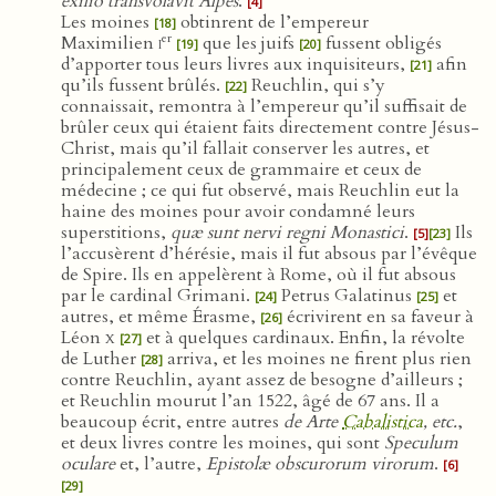
exilio transvolavit Alpes
.
[4]
Les moines
obtinrent de l’empereur
[18]
er
Maximilien
i
que les juifs
fussent obligés
[19]
[20]
d’apporter tous leurs livres aux inquisiteurs,
afin
[21]
qu’ils fussent brûlés.
Reuchlin, qui s’y
[22]
connaissait, remontra à l’empereur qu’il suffisait de
brûler ceux qui étaient faits directement contre Jésus-
Christ, mais qu’il fallait conserver les autres, et
principalement ceux de grammaire et ceux de
médecine ; ce qui fut observé, mais Reuchlin eut la
haine des moines pour avoir condamné leurs
superstitions,
quæ sunt nervi regni Monastici
.
Ils
[5]
[23]
l’accusèrent d’hérésie, mais il fut absous par l’évêque
de Spire. Ils en appelèrent à Rome, où il fut absous
par le cardinal Grimani.
Petrus Galatinus
et
[24]
[25]
autres, et même Érasme,
écrivirent en sa faveur à
[26]
Léon
x
et à quelques cardinaux. Enfin, la révolte
[27]
de Luther
arriva, et les moines ne firent plus rien
[28]
contre Reuchlin, ayant assez de besogne d’ailleurs ;
et Reuchlin mourut l’an 1522, âgé de 67 ans. Il a
beaucoup écrit, entre autres
de Arte
Cabalistica
, etc.
,
et deux livres contre les moines, qui sont
Speculum
oculare
et, l’autre,
Epistolæ obscurorum virorum
.
[6]
[29]