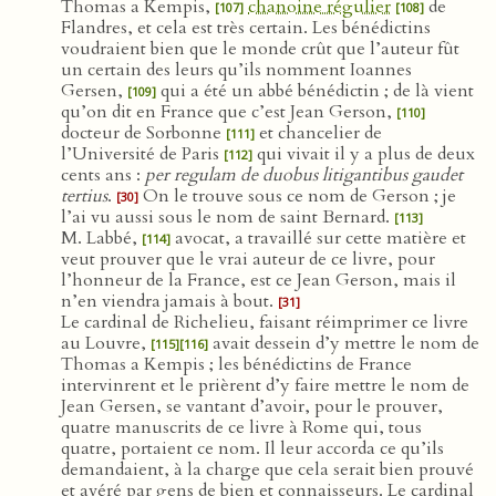
Thomas a Kempis,
chanoine régulier
de
[107]
[108]
Flandres, et cela est très certain. Les bénédictins
voudraient bien que le monde crût que l’auteur fût
un certain des leurs qu’ils nomment Ioannes
Gersen,
qui a été un abbé bénédictin ; de là vient
[109]
qu’on dit en France que c’est Jean Gerson,
[110]
docteur de Sorbonne
et chancelier de
[111]
l’Université de Paris
qui vivait il y a plus de deux
[112]
cents ans :
per regulam de duobus litigantibus gaudet
tertius
.
On le trouve sous ce nom de Gerson ; je
[30]
l’ai vu aussi sous le nom de saint Bernard.
[113]
M. Labbé,
avocat, a travaillé sur cette matière et
[114]
veut prouver que le vrai auteur de ce livre, pour
l’honneur de la France, est ce Jean Gerson, mais il
n’en viendra jamais à bout.
[31]
Le cardinal de Richelieu, faisant réimprimer ce livre
au Louvre,
avait dessein d’y mettre le nom de
[115]
[116]
Thomas a Kempis ; les bénédictins de France
intervinrent et le prièrent d’y faire mettre le nom de
Jean Gersen, se vantant d’avoir, pour le prouver,
quatre manuscrits de ce livre à Rome qui, tous
quatre, portaient ce nom. Il leur accorda ce qu’ils
demandaient, à la charge que cela serait bien prouvé
et avéré par gens de bien et connaisseurs. Le cardinal