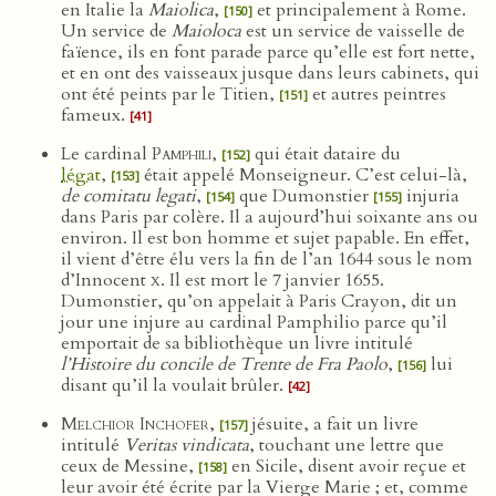
en Italie la
Maiolica
,
et principalement à Rome.
[150]
Un service de
Maioloca
est un service de vaisselle de
faïence, ils en font parade parce qu’elle est fort nette,
et en ont des vaisseaux jusque dans leurs cabinets, qui
ont été peints par le Titien,
et autres peintres
[151]
fameux.
[41]
Le cardinal
Pamphili
,
qui était dataire du
[152]
légat
,
était appelé Monseigneur. C’est celui-là,
[153]
de comitatu legati
,
que Dumonstier
injuria
[154]
[155]
dans Paris par colère. Il a aujourd’hui soixante ans ou
environ. Il est bon homme et sujet papable. En effet,
il vient d’être élu vers la fin de l’an 1644 sous le nom
d’Innocent
x
. Il est mort le 7 janvier 1655.
Dumonstier, qu’on appelait à Paris Crayon, dit un
jour une injure au cardinal Pamphilio parce qu’il
emportait de sa bibliothèque un livre intitulé
l’Histoire du concile de Trente de Fra Paolo
,
lui
[156]
disant qu’il la voulait brûler.
[42]
Melchior Inchofer
,
jésuite, a fait un livre
[157]
intitulé
Veritas vindicata
, touchant une lettre que
ceux de Messine,
en Sicile, disent avoir reçue et
[158]
leur avoir été écrite par la Vierge Marie ; et, comme