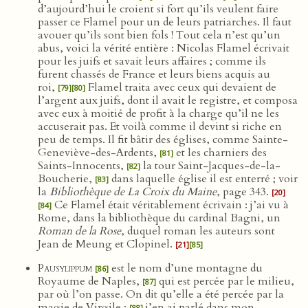
d’aujourd’hui le croient si fort qu’ils veulent faire
passer ce Flamel pour un de leurs patriarches. Il faut
avouer qu’ils sont bien fols ! Tout cela n’est qu’un
abus, voici la vérité entière : Nicolas Flamel écrivait
pour les juifs et savait leurs affaires ; comme ils
furent chassés de France et leurs biens acquis au
roi,
Flamel traita avec ceux qui devaient de
[79]
[80]
l’argent aux juifs, dont il avait le registre, et composa
avec eux à moitié de profit à la charge qu’il ne les
accuserait pas. Et voilà comme il devint si riche en
peu de temps. Il fit bâtir des églises, comme Sainte-
Geneviève-des-Ardents,
et les charniers des
[81]
Saints-Innocents,
la tour Saint-Jacques-de-la-
[82]
Boucherie,
dans laquelle église il est enterré ; voir
[83]
la
Bibliothèque de La Croix du Maine
, page 343.
[20]
Ce Flamel était véritablement écrivain : j’ai vu à
[84]
Rome, dans la bibliothèque du cardinal Bagni, un
Roman de la Rose
, duquel roman les auteurs sont
Jean de Meung et Clopinel.
[21]
[85]
Pausylippum
est le nom d’une montagne du
[86]
Royaume de Naples,
qui est percée par le milieu,
[87]
par où l’on passe. On dit qu’elle a été percée par la
magie de Virgile ;
j’en ai parlé dans mon
[88]