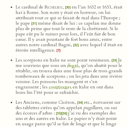
Le cardinal de
Richelieu
,
en l’an 1632 et 1633, était
[30]
haï à Rome. Son nom y était en horreur, on lui
attribuait tout ce qui se faisait de mal dans l’Europe ;
le pape
même disait de lui : ce capelan me donne
[31]
plus de peine que tout le reste de la chrétienté. Si le
pape eût pu le ruiner pour lors, il l’eût fait de bon
cœur. Il y avait pourtant de fort bons amis, entre
autres notre cardinal Bagni,
avec lequel il était en
[32]
étroite intelligence.
[7]
Les scorpions en Italie ne sont point venimeux.
Je
[33]
me souviens que sous un
degré
, qu’on abattit pour le
rétablir, on trouva dans une fosse plus de trois grands
tombereaux de scorpions ; on les jeta dans une rivière
voisine. Les poissons les mangent et s’en
engraissent ; les
courtisanes
en Italie en ont dans
leurs lits l’été pour se rafraîchir.
Les Anciens, comme Cicéron,
etc., écrivaient sur
[34]
des tablettes cirées qu’on appelait
pugillares
, ou sur
des écorces d’arbre :
j’ai vu des exemples des
[35]
[36]
uns et des autres en Italie. Le papier n’y était point
en usage parce qu’il se fait de linge et que le linge