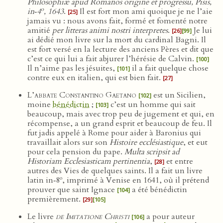
Philosophiæ apud Romanos origine et progressu, Pisis,
o
in‑4
, 1643
.
Il est fort mon ami quoique je ne l’aie
[25]
jamais vu : nous avons fait, formé et fomenté notre
amitié
per litteras animi nostri interpretes
.
Je lui
[26]
[99]
ai dédié mon livre sur la mort du cardinal Bagni. Il
est fort versé en la lecture des anciens Pères et dit que
c’est ce qui lui a fait abjurer l’hérésie de Calvin.
[100]
Il n’aime pas les jésuites,
il a fait quelque chose
[101]
contre eux en italien, qui est bien fait.
[27]
L’abbate Constantino Gaetano
est un Sicilien,
[102]
moine
bénédictin
;
c’est un homme qui sait
[103]
beaucoup, mais avec trop peu de jugement et qui, en
récompense, a un grand esprit et beaucoup de feu. Il
fut jadis appelé à Rome pour aider à Baronius qui
travaillait alors sur son
Histoire ecclésiastique
, et eut
pour cela pension du pape.
Multa scripsit ad
Historiam Ecclesiasticam pertinentia
,
et entre
[28]
autres des Vies de quelques saints. Il a fait un livre
o
latin in‑8
, imprimé à Venise en 1641, où il prétend
prouver que saint Ignace
a été bénédictin
[104]
premièrement.
[29]
[105]
Le livre
de Imitatione Christi
a pour auteur
[106]