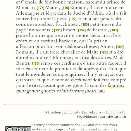
et Gênois, de fort bonne maison, parent du prince de
Monaco ;
Mattei,
Romain, il a été nonce en
[177]
[178]
Allemagne et légat dans le duché d’Urbin, où il a fait
merveille durant la peste
et en a fait pendre dru
[179]
comme mouches ; Facchinetti,
petit-neveu du
[180]
pape Innocent
ix
;
Rosetti
de Ferrare,
[181]
[182]
[183]
jeune homme qui a environ trente-deux ans, il est
créature du cardinal Barberin, qui l’a pris en
affection pour lui avoir dédié ses thèses ; Altieri,
[184]
Romain, il a un frère chevalier de Malte
et a été
[185]
autrefois nonce à Florence ; et ainsi des autres. M. de
Bautru
range ces cardinaux d’une autre façon : il
[186]
met Facchinetti le premier et dit après qu’au lieu que
tout le monde en compte quinze, il n’y en avait que
quatorze, et que le mot de
facchinetti
doit être compté
pour le titre, disant que ces gens-là sont des
faquins
,
quos genuit quoties voluit fortuna jocari
.
[48]
Rédaction : guido.patin@gmail.com — Édition : info-
hist@biusante.parisdescartes.fr
"
Correspondance complète de Guy Patin et autres écrits
,
édités par Loïc Capron." est mis à disposition selon les