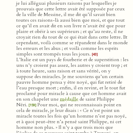
je lui alléguai plusieurs raisons par lesquelles je
prouvais que cette lettre avait été supposée par ceux
de la ville de Messine, il me dit qu’il savait bien
toutes ces raisons-là aussi bien que moi, et que tout
ce qu’il en avait dit en son livre n’avait été que pour
plaire et obéir à ses supérieurs ; et qu’au reste, il ne
croyait rien du tout de ce qui était dans cette lettre. Et
cependant, voilà comme se répandent dans le monde
les erreurs et les abus ; et voilà comme les esprits
simples sont trompés tous les jours.
[43]
L’Italie est un pays de fourberie et de superstition : les
uns n’y croient pas assez, les autres y croient trop ; et
à toute heure, sans raison et sans vérité, on y
suppose des miracles. Je me souviens qu’un certain
pauvre homme pensa y être noyé, qui fut retiré de
l’eau presque mort ; enfin, il en revint, et le tout fut
proclamé pour miracle à cause que cet homme avait
en son chapelet une
médaille
de saint Philippe
Néri.
Pour moi, qui ne reconnaissais point en
[159]
cela de miracle, je leur disais : « Ce n’est point un
miracle toutes les fois qu’un homme n’est pas noyé,
et à quoi peut-être n’a pensé saint Philippe, ni cet
homme non plus. » Il n’y a que trois mois que