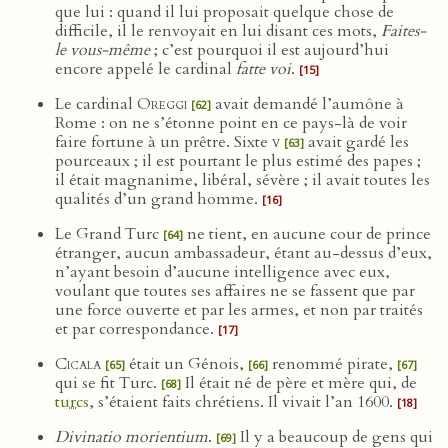
que lui : quand il lui proposait quelque chose de
difficile, il le renvoyait en lui disant ces mots,
Faites-
le vous-même
; c’est pourquoi il est aujourd’hui
encore appelé le cardinal
fatte voi
.
[15]
Le cardinal
Oreggi
avait demandé l’aumône à
[62]
Rome : on ne s’étonne point en ce pays-là de voir
faire fortune à un prêtre. Sixte
v
avait gardé les
[63]
pourceaux ; il est pourtant le plus estimé des papes ;
il était magnanime, libéral, sévère ; il avait toutes les
qualités d’un grand homme.
[16]
Le Grand Turc
ne tient, en aucune cour de prince
[64]
étranger, aucun ambassadeur, étant au-dessus d’eux,
n’ayant besoin d’aucune intelligence avec eux,
voulant que toutes ses affaires ne se fassent que par
une force ouverte et par les armes, et non par traités
et par correspondance.
[17]
Cicala
était un Génois,
renommé pirate,
[65]
[66]
[67]
qui se fit Turc.
Il était né de père et mère qui, de
[68]
turcs
, s’étaient faits chrétiens. Il vivait l’an 1600.
[18]
Divinatio morientium
.
Il y a beaucoup de gens qui
[69]