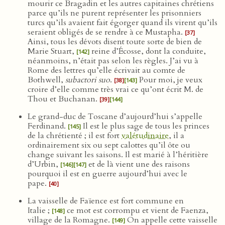
mourir ce Bragadin et les autres capitaines chrétiens
parce qu’ils ne purent représenter les prisonniers
turcs qu’ils avaient fait égorger quand ils virent qu’ils
seraient obligés de se rendre à ce Mustapha.
[37]
Ainsi, tous les dévots disent toute sorte de bien de
Marie Stuart,
reine d’Écosse, dont la conduite,
[142]
néanmoins, n’était pas selon les règles. J’ai vu à
Rome des lettres qu’elle écrivait au comte de
Bothwell,
subactori suo
.
Pour moi, je veux
[38]
[143]
croire d’elle comme très vrai ce qu’ont écrit M. de
Thou et Buchanan.
[39]
[144]
Le grand-duc de Toscane d’aujourd’hui s’appelle
Ferdinand.
Il est le plus sage de tous les princes
[145]
de la chrétienté ; il est fort
valétudinaire
, il a
ordinairement six ou sept calottes qu’il ôte ou
change suivant les saisons. Il est marié à l’héritière
d’Urbin,
et de là vient une des raisons
[146]
[147]
pourquoi il est en guerre aujourd’hui avec le
pape.
[40]
La vaisselle de Faïence est fort commune en
Italie ;
ce mot est corrompu et vient de Faenza,
[148]
village de la Romagne.
On appelle cette vaisselle
[149]