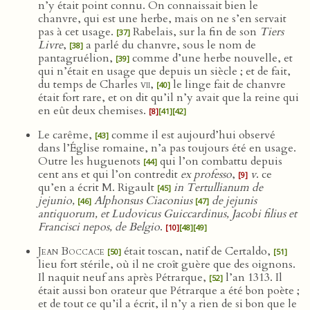
n’y était point connu. On connaissait bien le
chanvre, qui est une herbe, mais on ne s’en servait
pas à cet usage.
Rabelais, sur la fin de son
Tiers
[37]
Livre
,
a parlé du chanvre, sous le nom de
[38]
pantagruélion,
comme d’une herbe nouvelle, et
[39]
qui n’était en usage que depuis un siècle ; et de fait,
du temps de Charles
vii
,
le linge fait de chanvre
[40]
était fort rare, et on dit qu’il n’y avait que la reine qui
en eût deux chemises.
[8]
[41]
[42]
Le carême,
comme il est aujourd’hui observé
[43]
dans l’Église romaine, n’a pas toujours été en usage.
Outre les huguenots
qui l’on combattu depuis
[44]
cent ans et qui l’on contredit
ex professo
,
v
. ce
[9]
qu’en a écrit M. Rigault
in Tertullianum de
[45]
jejunio,
Alphonsus Ciaconius
de jejunis
[46]
[47]
antiquorum, et Ludovicus Guiccardinus, Jacobi filius et
Francisci nepos, de Belgio
.
[10]
[48]
[49]
Jean Boccace
était toscan, natif de Certaldo,
[50]
[51]
lieu fort stérile, où il ne croît guère que des oignons.
Il naquit neuf ans après Pétrarque,
l’an 1313. Il
[52]
était aussi bon orateur que Pétrarque a été bon poète ;
et de tout ce qu’il a écrit, il n’y a rien de si bon que le