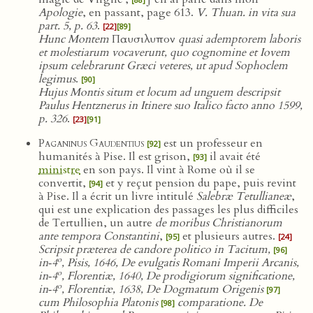
Apologie
, en passant, page 613.
V. Thuan. in vita sua
part. 5, p. 63
.
[22]
[89]
Hunc Montem
Παυσιλυπον
quasi ademptorem laboris
et molestiarum vocaverunt, quo cognomine et Iovem
ipsum celebrarunt Græci veteres, ut apud Sophoclem
legimus
.
[90]
Hujus Montis situm et locum ad unguem descripsit
Paulus Hentznerus in Itinere suo Italico facto anno 1599,
p. 326
.
[23]
[91]
Paganinus Gaudentius
est un professeur en
[92]
humanités à Pise. Il est grison,
il avait été
[93]
ministre
en son pays. Il vint à Rome où il se
convertit,
et y reçut pension du pape, puis revint
[94]
à Pise. Il a écrit un livre intitulé
Salebræ Tetullianeæ
,
qui est une explication des passages les plus difficiles
de Tertullien, un autre
de moribus Christianorum
ante tempora Constantini
,
et plusieurs autres.
[95]
[24]
Scripsit præterea de candore politico in Tacitum,
[96]
o
in‑4
, Pisis, 1646, De evulgatis Romani Imperii Arcanis,
o
in‑4
, Florentiæ, 1640, De prodigiorum significatione,
o
in‑4
, Florentiæ, 1638, De Dogmatum Origenis
[97]
cum Philosophia Platonis
comparatione. De
[98]