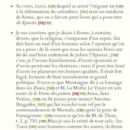
Aloysius, Lilius
,
duquel se servit Grégoire
xiii
[129]
[130]
à la réformation du calendrier,
était un médecin
[131]
de Rome, qui en a fait un petit livret qui a pour titre
de Epactis
.
[35]
[132]
Je me souviens que je disais à Rome, à certains
dévots, que la religion, s’emparant d’un esprit, fait
dire bien ou mal d’un homme selon l’opinion qu’on
en a prise : de là vient que tous les anciens Pères ont
dit du mal bien rudement de Julien l’Apostat ;
[133]
c’est, je l’avoue franchement, d’avoir apostasié et
d’avoir persécuté les chrétiens ; mais il peut être loué
d’avoir eu plusieurs très bonnes qualités. Il était fort
légal, homme de bien moralement et grand
politique. Voyez ce que Montaigne dit à sa louange
dans ses
Essais
,
et M. La Mothe Le Vayer en son
[134]
traité
de la Vertu des païens
.
Ainsi, dans
[36]
[135]
Venise,
on fit passer pour martyr Antoine
[136]
Bragadin,
qui fut écorché tout vif par le
[137]
commandement de Mustafa,
après la prise de
[138]
Famagouste :
voyez ce qu’en dit M. de Thou,
[139]
t. 2, p. 730.
Mais je sais la vérité de tout cela : les
[140]
Turcs
sont hommes comme les autres, ils firent
[141]