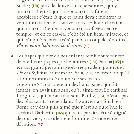
l’église de ce nouveau saint tomba à Trapani, en
Sicile ;
plus de douze cents personnes, qui y
[160]
priaient Dieu et qui l’invoquaient, y furent
accablées ; c’était là que ce saint devait montrer sa
vertu miraculeuse et sauver tous ces bons chrétiens
qui priaient Dieu et invoquaient sa faveur en ce
temple ; et en ce cas-là, c’eût été un beau miracle, et
qui eût pu être bien avéré par beaucoup de témoins.
Plures enim habuisset laudatores
.
[44]
Les papes qui ont eu des enfants semblent avoir été
de meilleurs papes que les autres :
Paul
iii
a
[161]
[162]
été un grand personnage et très prudent politique ;
Æneas Sylvius, autrement Pie
ii
,
en avait un qu’il
[163]
a fort recommandé en une de ses lettres ;
Grégoire
xiii
, qui a été un des bons papes qui fût
jamais, en avait un aussi, qu’il aima fort. Le cardinal
Borghese, qui faisait tout sous Paul
v
,
n’était pas
[164]
des plus saints ; cependant, il gouvernait fort bien
Rome et y était plus aimé que n’est aujourd’hui le
cardinal Barberin,
qui veut paraître être éloigné
[165]
de tout vice, et seulement homme d’étude et de
dévotion.
[45]