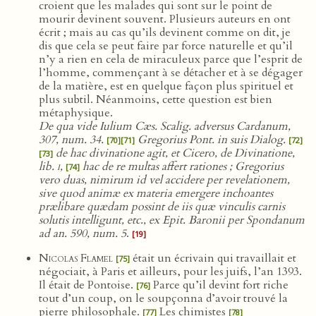
croient que les malades qui sont sur le point de
mourir devinent souvent. Plusieurs auteurs en ont
écrit ; mais au cas qu’ils devinent comme on dit, je
dis que cela se peut faire par force naturelle et qu’il
n’y a rien en cela de miraculeux parce que l’esprit de
l’homme, commençant à se détacher et à se dégager
de la matière, est en quelque façon plus spirituel et
plus subtil. Néanmoins, cette question est bien
métaphysique.
De qua vide Iulium Cæs. Scalig. adversus Cardanum,
307, num. 34.
Gregorius Pont. in suis Dialog.
[70]
[71]
[72]
de hac divinatione agit, et Cicero, de Divinatione,
[73]
lib.
i
,
hac de re multas affert rationes ; Gregorius
[74]
vero duas, nimirum id vel accidere per revelationem,
sive quod animæ ex materia emergere inchoantes
prælibare quædam possint de iis quæ vinculis carnis
solutis intelligunt, etc., ex Epit. Baronii per Spondanum
ad an. 590, num. 5
.
[19]
Nicolas Flamel
était un écrivain qui travaillait et
[75]
négociait, à Paris et ailleurs, pour les juifs, l’an 1393.
Il était de Pontoise.
Parce qu’il devint fort riche
[76]
tout d’un coup, on le soupçonna d’avoir trouvé la
pierre philosophale.
Les chimistes
[77]
[78]