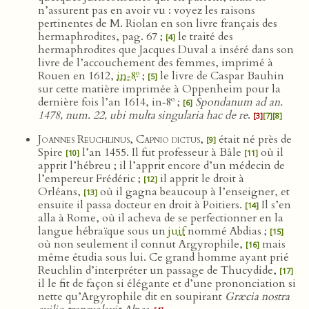
n’assurent pas en avoir vu : voyez les raisons
pertinentes de M. Riolan en son livre français des
hermaphrodites, pag. 67 ;
le traité des
[4]
hermaphrodites que Jacques Duval a inséré dans son
livre de l’accouchement des femmes, imprimé à
o
Rouen en 1612,
in‑8
;
le livre de Caspar Bauhin
[5]
sur cette matière imprimée à Oppenheim pour la
o
dernière fois l’an 1614, in‑8
;
Spondanum ad an.
[6]
1478, num. 22, ubi multa singularia hac de re
.
[3]
[7]
[8]
Joannes Reuchlinus, Capnio dictus
,
était né près de
[9]
Spire
l’an 1455. Il fut professeur à Bâle
où il
[10]
[11]
apprit l’hébreu ; il l’apprit encore d’un médecin de
l’empereur Frédéric ;
il apprit le droit à
[12]
Orléans,
où il gagna beaucoup à l’enseigner, et
[13]
ensuite il passa docteur en droit à Poitiers.
Il s’en
[14]
alla à Rome, où il acheva de se perfectionner en la
langue hébraïque sous un
juif
nommé Abdias ;
[15]
où non seulement il connut Argyrophile,
mais
[16]
même étudia sous lui. Ce grand homme ayant prié
Reuchlin d’interpréter un passage de Thucydide,
[17]
il le fit de façon si élégante et d’une prononciation si
nette qu’Argyrophile dit en soupirant
Græcia nostra