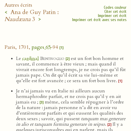
Autres écrits
Codes couleur
<
Ana de Guy Patin :
Citer cet écrit
Imprimer cet écrit
Naudæana
3
>
Imprimer cet écrit avec ses notes
Paris, 1701,
pages 65
‑94
[1]
Le
cardinal
Bentivoglio
est un fort bon homme et
[2]
savant, il commence à être vieux ; mais quand il
vivrait encore fort longtemps, je ne crois pas qu’il fût
jamais pape. On dit qu’il écrit sa vie lui-même et
qu’elle est fort avancée ; ce sera un fort bon livre.
[1]
Je n’ai jamais vu en Italie ni ailleurs aucun
hermaphrodite parfait, et ne crois pas qu’il y en ait
jamais eu ;
même, cela semble répugner à l’ordre
[3]
de la nature : jamais personne n’a dit en avoir vu
d’entièrement parfaits et qui eussent les qualités des
deux sexes ; savoir, qui pussent
tanquam mas generare
in alio et tanquam fœmina generare in seipso
.
Il y a
[2]
quelques jurisconsultes qui en parlent, mais ils