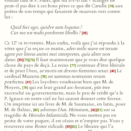
voulait tant le P. Fabri, que lui a-t-il fait ? Scaliger ne
peut-il pas dire à ces bons pères ce que dit Catulle
aux
[74]
poètes de son temps qui faisaient de mauvais vers contre
lui :
Quid feci ego, quidve sum loqutus ?
Cur me tot malis perderent libellis ?
[38]
e
Ce 12
de novembre
. Mais enfin, voilà que j’ai répondu à la
vôtre que j’ai reçue ce matin,
adeo mihi suave est tecum
agere per literas animi mei interpretes, quia aliter non
datur
.
Il faut maintenant que je vous dise quelque
[39]
[75]
[76]
chose du pays de deçà. La reine
continue d’être libérale
[77]
et de prier Dieu,
ut moris est devoto fœmineo sexui
.
Le
[40]
cardinal Mazarin
est summus nostrarum rerum
[78]
præfectus
.
Les loyolites voudraient bien que M. de
[41]
Noyers,
qui est leur grand arc-boutant, pût être
[79]
raccroché au gouvernement, mais le peu de crédit qu’a le
P. Ignace en notre ciel ne lui saurait donner cette faveur.
On imprime ici un livre de M. de Saumaise, en latin, pour
M. de Balzac,
adversus Dan. Heinsium
,
sur sa
[80]
[42]
[81]
tragédie de
Herodes Infanticida
. Ne vous mettez pas en
peine de votre paquet, il est céans et n’empire pas. Vous y
trouverez une
Rome ridicule
.
Le libraire qui l’a
[43]
[82]