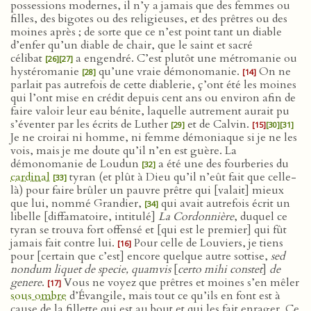
possessions modernes, il n’y a jamais que des femmes ou
filles, des bigotes ou des religieuses, et des prêtres ou des
moines après ; de sorte que ce n’est point tant un diable
d’enfer qu’un diable de chair, que le saint et sacré
célibat
a engendré. C’est plutôt une métromanie ou
[26]
[27]
hystéromanie
qu’une vraie démonomanie.
On ne
[28]
[14]
parlait pas autrefois de cette diablerie, ç’ont été les moines
qui l’ont mise en crédit depuis cent ans ou environ afin de
faire valoir leur eau bénite, laquelle autrement aurait pu
s’éventer par les écrits de Luther
et de Calvin.
[29]
[15]
[30]
[31]
Je ne croirai ni homme, ni femme démoniaque si je ne les
vois, mais je me doute qu’il n’en est guère. La
démonomanie de Loudun
a été une des fourberies du
[32]
cardinal
tyran (et plût à Dieu qu’il n’eût fait que celle-
[33]
là) pour faire brûler un pauvre prêtre qui [valait] mieux
que lui, nommé Grandier,
qui avait autrefois écrit un
[34]
libelle [diffamatoire, intitulé]
La Cordonnière
, duquel ce
tyran se trouva fort offensé et [qui est le premier] qui fût
jamais fait contre lui.
Pour celle de Louviers, je tiens
[16]
pour [certain que c’est] encore quelque autre sottise,
sed
nondum liquet de specie, quamvis
[
certo mihi constet
]
de
genere
.
Vous ne voyez que prêtres et moines s’en mêler
[17]
sous ombre
d’Évangile, mais tout ce qu’ils en font est à
cause de la fillette qui est au bout et qui les fait enrager. Ce