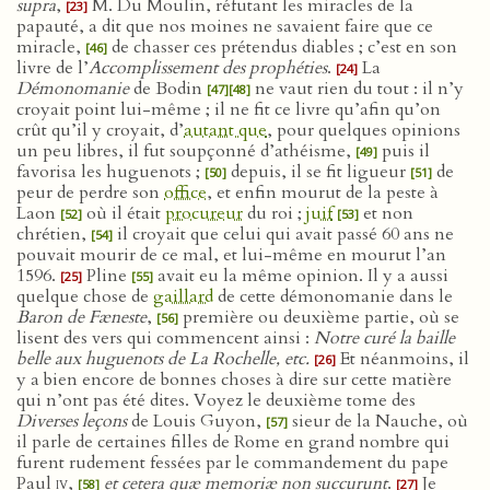
supra
,
M. Du Moulin, réfutant les miracles de la
[23]
papauté, a dit que nos moines ne savaient faire que ce
miracle,
de chasser ces prétendus diables ; c’est en son
[46]
livre de l’
Accomplissement des prophéties
.
La
[24]
Démonomanie
de Bodin
ne vaut rien du tout : il n’y
[47]
[48]
croyait point lui-même ; il ne fit ce livre qu’afin qu’on
crût qu’il y croyait, d’
autant que
, pour quelques opinions
un peu libres, il fut soupçonné d’athéisme,
puis il
[49]
favorisa les huguenots ;
depuis, il se fit ligueur
de
[50]
[51]
peur de perdre son
office
, et enfin mourut de la peste à
Laon
où il était
procureur
du roi ;
juif
et non
[52]
[53]
chrétien,
il croyait que celui qui avait passé 60 ans ne
[54]
pouvait mourir de ce mal, et lui-même en mourut l’an
1596.
Pline
avait eu la même opinion. Il y a aussi
[25]
[55]
quelque chose de
gaillard
de cette démonomanie dans le
Baron de Fæneste
,
première ou deuxième partie, où se
[56]
lisent des vers qui commencent ainsi :
Notre curé la baille
belle aux huguenots de La Rochelle, etc.
Et néanmoins, il
[26]
y a bien encore de bonnes choses à dire sur cette matière
qui n’ont pas été dites. Voyez le deuxième tome des
Diverses leçons
de Louis Guyon,
sieur de la Nauche, où
[57]
il parle de certaines filles de Rome en grand nombre qui
furent rudement fessées par le commandement du pape
Paul
iv
,
et cetera quæ memoriæ non succurunt
.
Je
[58]
[27]