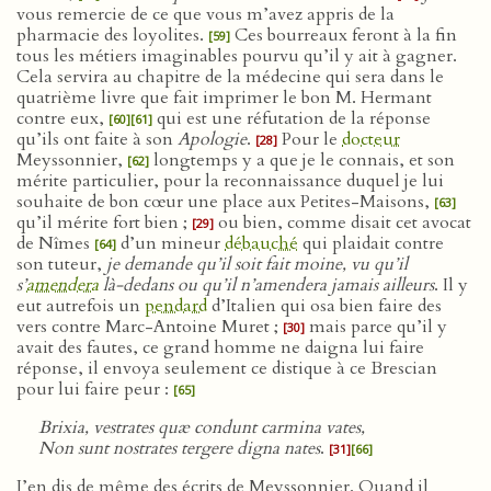
vous remercie de ce que vous m’avez appris de la
pharmacie des loyolites.
Ces bourreaux feront à la fin
[59]
tous les métiers imaginables pourvu qu’il y ait à gagner.
Cela servira au chapitre de la médecine qui sera dans le
quatrième livre que fait imprimer le bon M. Hermant
contre eux,
qui est une réfutation de la réponse
[60]
[61]
qu’ils ont faite à son
Apologie
.
Pour le
docteur
[28]
Meyssonnier,
longtemps y a que je le connais, et son
[62]
mérite particulier, pour la reconnaissance duquel je lui
souhaite de bon cœur une place aux Petites-Maisons,
[63]
qu’il mérite fort bien ;
ou bien, comme disait cet avocat
[29]
de Nîmes
d’un mineur
débauché
qui plaidait contre
[64]
son tuteur,
je demande qu’il soit fait moine, vu qu’il
s’
amendera
là-dedans ou qu’il n’amendera jamais ailleurs
. Il y
eut autrefois un
pendard
d’Italien qui osa bien faire des
vers contre Marc-Antoine Muret ;
mais parce qu’il y
[30]
avait des fautes, ce grand homme ne daigna lui faire
réponse, il envoya seulement ce distique à ce Brescian
pour lui faire peur :
[65]
Brixia, vestrates quæ condunt carmina vates,
Non sunt nostrates tergere digna nates
.
[31]
[66]
J’en dis de même des écrits de Meyssonnier. Quand il