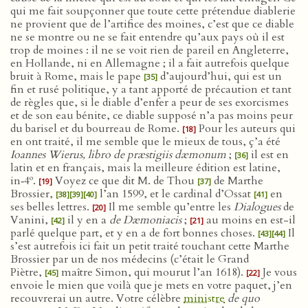
qui me fait soupçonner que toute cette prétendue diablerie
ne provient que de l’artifice des moines, c’est que ce diable
ne se montre ou ne se fait entendre qu’aux pays où il est
trop de moines : il ne se voit rien de pareil en Angleterre,
en Hollande, ni en Allemagne ; il a fait autrefois quelque
bruit à Rome, mais le pape
d’aujourd’hui, qui est un
[35]
fin et rusé politique, y a tant apporté de précaution et tant
de règles que, si le diable d’enfer a peur de ses exorcismes
et de son eau bénite, ce diable supposé n’a pas moins peur
du barisel et du bourreau de Rome.
Pour les auteurs qui
[18]
en ont traité, il me semble que le mieux de tous, ç’a été
Ioannes Wierus, libro de præstigiis dæmonum
;
il est en
[36]
latin et en français, mais la meilleure édition est latine,
o
in‑4
.
Voyez ce que dit M. de Thou
de Marthe
[19]
[37]
Brossier,
l’an 1599, et le cardinal d’Ossat
en
[38]
[39]
[40]
[41]
ses belles lettres.
Il me semble qu’entre les
Dialogues
de
[20]
Vanini,
il y en a
de Dæmoniacis
;
au moins en est-il
[42]
[21]
parlé quelque part, et y en a de fort bonnes choses.
Il
[43]
[44]
s’est autrefois ici fait un petit traité touchant cette Marthe
Brossier par un de nos médecins (c’était le Grand
Piètre,
maître Simon, qui mourut l’an 1618).
Je vous
[45]
[22]
envoie le mien que voilà que je mets en votre paquet, j’en
recouvrerai un autre. Votre célèbre
ministre
de quo