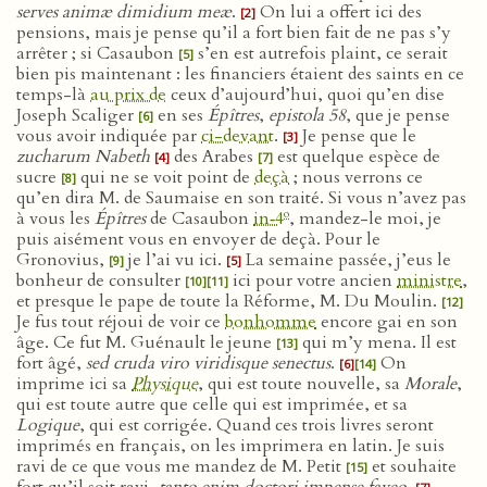
serves animæ dimidium meæ
.
On lui a offert ici des
[2]
pensions, mais je pense qu’il a fort bien fait de ne pas s’y
arrêter ; si Casaubon
s’en est autrefois plaint, ce serait
[5]
bien pis maintenant : les financiers étaient des saints en ce
temps-là
au prix de
ceux d’aujourd’hui, quoi qu’en dise
Joseph Scaliger
en ses
Épîtres
,
epistola 58
, que je pense
[6]
vous avoir indiquée par
ci-devant
.
Je pense que le
[3]
zucharum Nabeth
des Arabes
est quelque espèce de
[4]
[7]
sucre
qui ne se voit point de
deçà
; nous verrons ce
[8]
qu’en dira M. de Saumaise en son traité. Si vous n’avez pas
o
à vous les
Épîtres
de Casaubon
in‑4
, mandez-le moi, je
puis aisément vous en envoyer de deçà. Pour le
Gronovius,
je l’ai vu ici.
La semaine passée, j’eus le
[9]
[5]
bonheur de consulter
ici pour votre ancien
ministre
,
[10]
[11]
et presque le pape de toute la Réforme, M. Du Moulin.
[12]
Je fus tout réjoui de voir ce
bonhomme
encore gai en son
âge. Ce fut M. Guénault le jeune
qui m’y mena. Il est
[13]
fort âgé,
sed cruda viro viridisque senectus
.
On
[6]
[14]
imprime ici sa
Physique
, qui est toute nouvelle, sa
Morale
,
qui est toute autre que celle qui est imprimée, et sa
Logique
, qui est corrigée. Quand ces trois livres seront
imprimés en français, on les imprimera en latin. Je suis
ravi de ce que vous me mandez de M. Petit
et souhaite
[15]