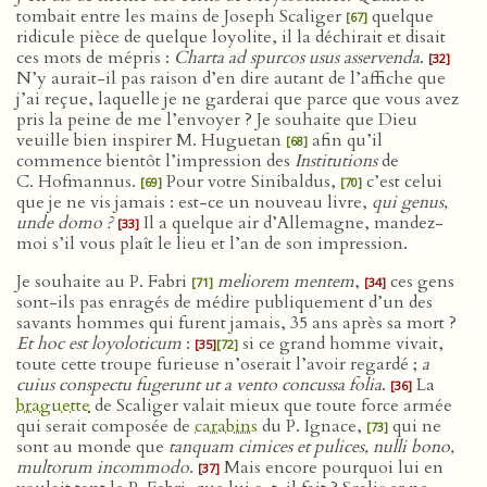
tombait entre les mains de Joseph Scaliger
quelque
[67]
ridicule pièce de quelque loyolite, il la déchirait et disait
ces mots de mépris :
Charta ad spurcos usus asservenda
.
[32]
N’y aurait-il pas raison d’en dire autant de l’affiche que
j’ai reçue, laquelle je ne garderai que parce que vous avez
pris la peine de me l’envoyer ? Je souhaite que Dieu
veuille bien inspirer M. Huguetan
afin qu’il
[68]
commence bientôt l’impression des
Institutions
de
C. Hofmannus.
Pour votre Sinibaldus,
c’est celui
[69]
[70]
que je ne vis jamais : est-ce un nouveau livre,
qui genus,
unde domo ?
Il a quelque air d’Allemagne, mandez-
[33]
moi s’il vous plaît le lieu et l’an de son impression.
Je souhaite au P. Fabri
meliorem mentem
,
ces gens
[71]
[34]
sont-ils pas enragés de médire publiquement d’un des
savants hommes qui furent jamais, 35 ans après sa mort ?
Et hoc est loyoloticum
:
si ce grand homme vivait,
[35]
[72]
toute cette troupe furieuse n’oserait l’avoir regardé ;
a
cuius conspectu fugerunt ut a vento concussa folia
.
La
[36]
braguette
de Scaliger valait mieux que toute force armée
qui serait composée de
carabins
du P. Ignace,
qui ne
[73]
sont au monde que
tanquam cimices et pulices, nulli bono,
multorum incommodo
.
Mais encore pourquoi lui en
[37]