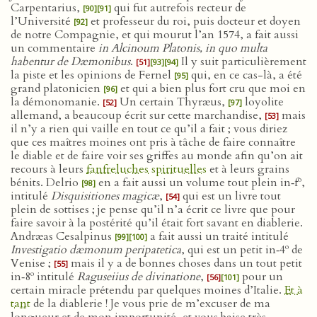
Carpentarius,
qui fut autrefois recteur de
[90]
[91]
l’Université
et professeur du roi, puis docteur et doyen
[92]
de notre Compagnie, et qui mourut l’an 1574, a fait aussi
un commentaire
in Alcinoum Platonis, in quo multa
habentur de Dæmonibus
.
Il y suit particulièrement
[51]
[93]
[94]
la piste et les opinions de Fernel
qui, en ce cas-là, a été
[95]
grand platonicien
et qui a bien plus fort cru que moi en
[96]
la démonomanie.
Un certain Thyræus,
loyolite
[52]
[97]
allemand, a beaucoup écrit sur cette marchandise,
mais
[53]
il n’y a rien qui vaille en tout ce qu’il a fait ; vous diriez
que ces maîtres moines ont pris à tâche de faire connaître
le diable et de faire voir ses griffes au monde afin qu’on ait
recours à leurs
fanfreluches
spirituelles
et à leurs grains
o
bénits. Delrio
en a fait aussi un volume tout plein in‑f
,
[98]
intitulé
Disquisitiones magicæ
,
qui est un livre tout
[54]
plein de sottises ; je pense qu’il n’a écrit ce livre que pour
faire savoir à la postérité qu’il était fort savant en diablerie.
Andræas Cesalpinus
a fait aussi un traité intitulé
[99]
[100]
o
Investigatio dæmonum peripatetica
, qui est un petit in‑4
de
Venise ;
mais il y a de bonnes choses dans un tout petit
[55]
o
in‑8
intitulé
Raguseiius de divinatione
,
pour un
[56]
[101]
certain miracle prétendu par quelques moines d’Italie.
Et à
tant
de la diablerie ! Je vous prie de m’excuser de ma