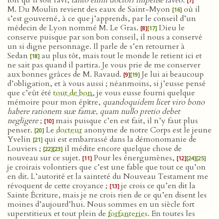
fort qu’il soit ravi,
tanto enim doctori impense faveo.
[7]
M. Du Moulin revient des eaux de Saint-Myon
où il
[16]
s’est gouverné, à ce que j’apprends, par le conseil d’un
médecin de Lyon nommé M. Le Gras.
Dieu le
[8]
[17]
conserve puisque par son bon conseil, il nous a conservé
un si digne personnage. Il parle de s’en retourner à
Sedan
au plus tôt, mais tout le monde le retient ici et
[18]
ne sait pas quand il partira. Je vous prie de me conserver
aux bonnes grâces de M. Ravaud.
Je lui ai beaucoup
[9]
[19]
d’obligation, et à vous aussi ; néanmoins, si j’eusse pensé
que c’eût été
tout de bon
, je vous eusse fourni quelque
mémoire pour mon épître,
quandoquidem licet viro bono
habere rationem suæ famæ, quam nullo pretio debet
negligere
;
mais puisque c’en est fait, il n’y faut plus
[10]
penser.
Le
docteur
anonyme de notre Corps est le jeune
[20]
Yvelin
qui est embarrassé dans la démonomanie de
[21]
Louviers ;
il médite encore quelque chose de
[22]
[23]
nouveau sur ce sujet.
Pour les énergumènes,
[11]
[12]
[24]
[25]
je croirais volontiers que c’est une fable que tout ce qu’on
en dit. L’autorité et la sainteté du Nouveau Testament me
révoquent de cette croyance ;
je crois ce qu’en dit la
[13]
Sainte Écriture, mais je ne crois rien de ce qu’en disent les
moines d’aujourd’hui. Nous sommes en un siècle fort
superstitieux et tout plein de
forfanteries
. En toutes les