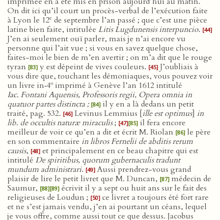
imprimée en a été mis en prison aujourd’hui au matin.
On dit ici qu’il court un procès-verbal de l’exécution faite
e
à Lyon le 12
de septembre l’an passé ; que c’est une pièce
latine bien faite, intitulée
Litis Lugdunensis interpuncio
.
[44]
J’en ai seulement ouï parler, mais je n’ai encore vu
personne qui l’ait vue ; si vous en savez quelque chose,
faites-moi le bien de m’en avertir ; on m’a dit que le rouge
tyran
y est dépeint de vives couleurs.
J’oubliais à
[83]
[45]
vous dire que, touchant les démoniaques, vous pouvez voir
o
un livre in‑4
imprimé à Genève l’an 1612 intitulé
Iac. Fontani Aquensis, Professoris regii, Opera omnia in
quatuor partes distincta ;
il y en a là dedans un petit
[84]
traité, pag. 532.
Levinus Lemmius [
ille est optimus
]
in
[46]
lib. de occultis naturæ miraculis
;
il fera encore
[47]
[85]
meilleur de voir ce qu’en a dit et écrit M. Riolan
le père
[86]
en son commentaire
in libros Fernelii de abditis rerum
causis
,
et principalement en ce beau chapitre qui est
[48]
intitulé
De spiritibus, quorum gubernaculis tradunt
mundum administrari
.
Aussi prendrez-vous grand
[49]
plaisir de lire le petit livret que M. Duncan,
médecin de
[87]
Saumur,
écrivit il y a sept ou huit ans sur le fait des
[88]
[89]
religieuses de Loudun ;
ce livret a toujours été fort rare
[50]
et ne s’est jamais vendu, j’en ai pourtant un céans, lequel
je vous offre, comme aussi tout ce que dessus. Jacobus