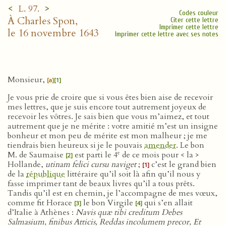
<
>
L. 97.
Codes couleur
À Charles Spon,
Citer cette lettre
Imprimer cette lettre
le 16 novembre 1643
Imprimer cette lettre avec ses notes
Monsieur,
[a]
[1]
Je vous prie de croire que si vous êtes bien aise de recevoir
mes lettres, que je suis encore tout autrement joyeux de
recevoir les vôtres. Je sais bien que vous m’aimez, et tout
autrement que je ne mérite : votre amitié m’est un insigne
bonheur et mon peu de mérite est mon malheur ; je me
tiendrais bien heureux si je le pouvais
amender
. Le bon
e
M. de Saumaise
est parti le 4
de ce mois pour < la >
[2]
Hollande,
utinam felici cursu naviget
;
c’est le grand bien
[1]
de la
république
littéraire qu’il soit là afin qu’il nous y
fasse imprimer tant de beaux livres qu’il a tous prêts.
Tandis qu’il est en chemin, je l’accompagne de mes vœux,
comme fit Horace
le bon Virgile
qui s’en allait
[3]
[4]
d’Italie à Athènes :
Navis quæ tibi creditum Debes
Salmasium, finibus Atticis, Reddas incolumem precor, Et