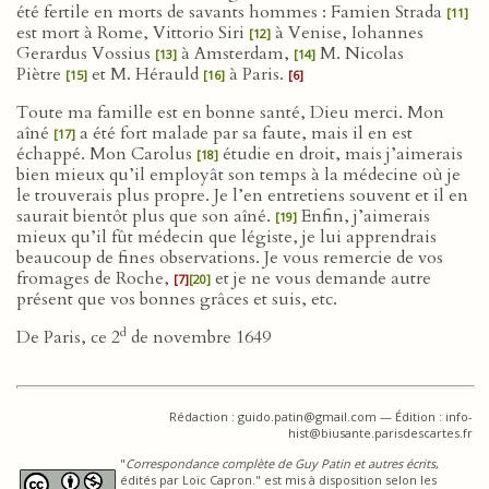
été fertile en morts de savants hommes : Famien Strada
[11]
est mort à Rome, Vittorio Siri
à Venise, Iohannes
[12]
Gerardus Vossius
à Amsterdam,
M. Nicolas
[13]
[14]
Piètre
et M. Hérauld
à Paris.
[15]
[16]
[6]
Toute ma famille est en bonne santé, Dieu merci. Mon
aîné
a été fort malade par sa faute, mais il en est
[17]
échappé. Mon Carolus
étudie en droit, mais j’aimerais
[18]
bien mieux qu’il employât son temps à la médecine où je
le trouverais plus propre. Je l’en entretiens souvent et il en
saurait bientôt plus que son aîné.
Enfin, j’aimerais
[19]
mieux qu’il fût médecin que légiste, je lui apprendrais
beaucoup de fines observations. Je vous remercie de vos
fromages de Roche,
et je ne vous demande autre
[7]
[20]
présent que vos bonnes grâces et suis, etc.
d
De Paris, ce 2
de novembre 1649
Rédaction : guido.patin@gmail.com — Édition : info-
hist@biusante.parisdescartes.fr
"
Correspondance complète de Guy Patin et autres écrits
,
édités par Loïc Capron." est mis à disposition selon les