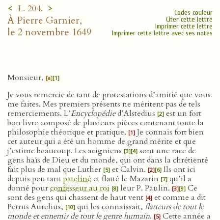
<
>
L. 204.
Codes couleur
À Pierre Garnier,
Citer cette lettre
Imprimer cette lettre
le 2 novembre 1649
Imprimer cette lettre avec ses notes
Monsieur,
[a]
[1]
Je vous remercie de tant de protestations d’amitié que vous
me faites. Mes premiers présents ne méritent pas de tels
remerciements. L’
Encyclopédie
d’Alstedius
est un fort
[2]
bon livre composé de plusieurs pièces contenant toute la
philosophie théorique et pratique.
Je connais fort bien
[1]
cet auteur qui a été un homme de grand mérite et que
j’estime beaucoup. Les acigniens
sont une race de
[3]
[4]
gens haïs de Dieu et du monde, qui ont dans la chrétienté
fait plus de mal que Luther
et Calvin.
Ils ont ici
[5]
[2]
[6]
depuis peu tant
pateliné
et flatté le Mazarin
qu’il a
[7]
donné pour
confesseur au roi
leur P. Paulin.
Ce
[8]
[3]
[9]
sont des gens qui chassent de haut vent
et comme a dit
[4]
Petrus Aurelius,
qui les connaissait,
flatteurs de tout le
[10]
monde et ennemis de tout le genre humain
.
Cette année a
[5]