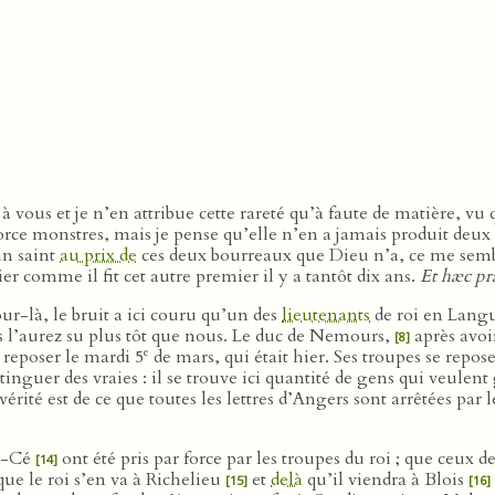
ser à vous et je n’en attribue cette rareté qu’à faute de matière,
orce monstres, mais je pense qu’elle n’en a jamais produit deux s
un saint
au prix de
ces deux bourreaux que Dieu n’a, ce me sembl
er comme il fit cet autre premier il y a tantôt dix ans.
Et hæc pr
ur-là, le bruit a ici couru qu’un des
lieutenants
de roi en Langu
s l’aurez su plus tôt que nous. Le duc de Nemours,
après avoi
[8]
e
e reposer le mardi 5
de mars, qui était hier. Ses troupes se repo
stinguer des vraies : il se trouve ici quantité de gens qui veule
la vérité est de ce que toutes les lettres d’Angers sont arrêtées pa
de-Cé
ont été pris par force par les troupes du roi ; que ceux d
[14]
ue le roi s’en va à Richelieu
et
delà
qu’il viendra à Blois
[15]
[16]