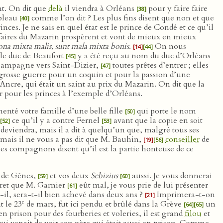
ent. On dit que
delà
il viendra à Orléans
pour y faire faire
[38]
ebleau
comme l’on dit ? Les plus fins disent que non et que
[40]
ces. Je ne sais en quel état est le prince de Condé et ce qu’il
faires du Mazarin prospèrent et vont de mieux en mieux
ona mixta malis, sunt mala mixta bonis
.
On nous
[14]
[44]
le duc de Beaufort
y a été reçu au nom du duc d’Orléans
[45]
Champagne vers Saint-Dizier,
toutes prêtes d’entrer ; elles
[47]
à grosse guerre pour un coquin et pour la passion d’une
Ancre, qui était un saint au prix du Mazarin. On dit que la
r pour les princes à l’exemple d’Orléans.
menté votre famille d’une belle fille
qui porte le nom
[50]
ce qu’il y a contre Fernel
avant que la copie en soit
[52]
[53]
il deviendra, mais il a dit à quelqu’un que, malgré tous ses
i, mais il ne vous a pas dit que M. Bauhin,
conseiller
de
[19]
[56]
es compagnons disent qu’il est la partie honteuse de ce
s de Gênes,
et vos deux
Sebizius
aussi. Je vous donnerai
[59]
[60]
egret que M. Garnier
eût mal, je vous prie de lui présenter
[61]
il, sera-t-il bien achevé dans deux ans ?
Imprimera-t-on
[21]
e
t le 23
de mars, fut ici pendu et brûlé dans la Grève
un
[64]
[65]
en prison pour des fourberies et voleries, il est grand
filou
et