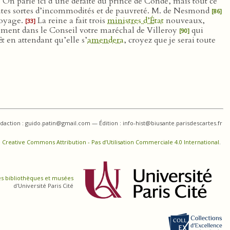
. On parle ici d’une défaite du prince de Condé, mais tout ce
outes sortes d’incommodités et de pauvreté. M. de Nesmond
[86]
voyage.
La reine a fait trois
ministres d’État
nouveaux,
[33]
ment dans le Conseil votre maréchal de Villeroy
qui
[90]
 en attendant qu’elle s’
amendera
, croyez que je serai toute
daction : guido.patin@gmail.com — Édition : info-hist@biusante.parisdescartes.fr
 Creative Commons Attribution - Pas d’Utilisation Commerciale 4.0 International
.
es bibliothèques et musées
d'Université Paris Cité