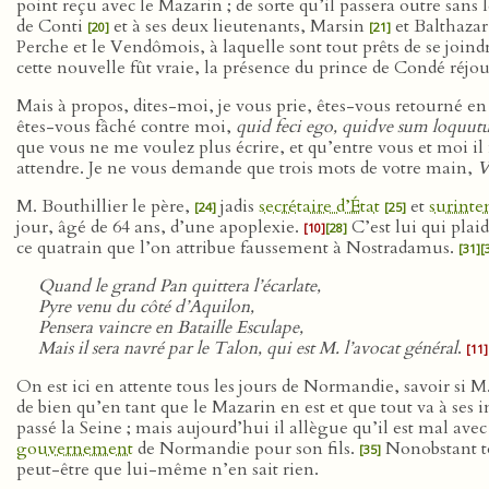
point reçu avec le Mazarin ; de sorte qu’il passera outre sans
de Conti
et à ses deux lieutenants, Marsin
et Balthaza
[20]
[21]
Perche et le Vendômois, à laquelle sont tout prêts de se join
cette nouvelle fût vraie, la présence du prince de Condé réjou
Mais à propos, dites-moi, je vous prie, êtes-vous retourné en
êtes-vous fâché contre moi,
quid feci ego, quidve sum loquutu
que vous ne me voulez plus écrire, et qu’entre vous et moi il 
attendre. Je ne vous demande que trois mots de votre main,
V
M. Bouthillier le père,
jadis
secrétaire d’État
et
surinte
[24]
[25]
jour, âgé de 64 ans, d’une apoplexie.
C’est lui qui plaid
[10]
[28]
ce quatrain que l’on attribue faussement à Nostradamus.
[31]
[
Quand le grand Pan quittera l’écarlate,
Pyre venu du côté d’Aquilon,
Pensera vaincre en Bataille Esculape,
Mais il sera navré par le Talon, qui est M. l’avocat général
.
[11]
On est ici en attente tous les jours de Normandie, savoir si 
de bien qu’en tant que le Mazarin en est et que tout va à ses
passé la Seine ; mais aujourd’hui il allègue qu’il est mal av
gouvernement
de Normandie pour son fils.
Nonobstant tou
[35]
peut-être que lui-même n’en sait rien.