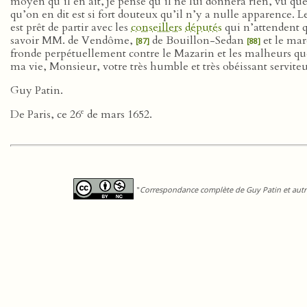
moyen qu’il en ait, je pense qu’il ne lui donnera rien, vu que
qu’on en dit est si fort douteux qu’il n’y a nulle apparence. 
est prêt de partir avec les
conseillers
députés
qui n’attendent 
savoir MM. de Vendôme,
de Bouillon-Sedan
et le mar
[87]
[88]
fronde perpétuellement contre le Mazarin et les malheurs que
ma vie, Monsieur, votre très humble et très obéissant serviteu
Guy Patin.
e
De Paris, ce 26
de mars 1652.
"
Correspondance complète de Guy Patin et autre