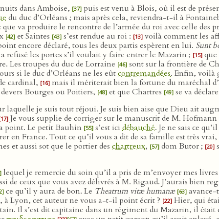
x nuits dans Amboise,
puis est venu à Blois, où il est de prés
[37]
ue
du duc d’Orléans ; mais après cela, reviendra-t-il à Fontain
que va produire le rencontre de l’armée du roi avec celle des prin
ux
et Saintes
s’est rendue au roi :
voilà comment les af
[42]
[43]
[13]
point encore déclaré, tous les deux partis espèrent en lui.
Sunt b
 refusé les portes s’il voulait y faire entrer le Mazarin ;
que 
[15]
tre. Les troupes du duc de Lorraine
sont sur la frontière de 
[46]
ours si le duc d’Orléans ne les eût
contremandées
. Enfin, voil
de cardinal,
mais il mériterait bien la fortune du maréchal d’
[16]
i devers Bourges ou Poitiers,
et que Chartres
se va déclare
[48]
[49]
 laquelle je suis tout réjoui. Je suis bien aise que Dieu ait aug
Je vous supplie de corriger sur le manuscrit de M. Hofmann
[17]
a point. Le petit Bauhin
s’est ici
débauché
. Je ne sais ce qu’
[55]
er en France. Tout ce qu’il vous a dit de sa famille est très vra
es et aussi sot que le portier des
chartreux
,
dom Butor ;
s
[57]
[20]
lequel je remercie du soin qu’il a pris de m’envoyer mes livre
]
ussi de ceux que vous avez délivrés à M. Rigaud. J’aurais bien r
ce qu’il y aura de bon. Le
Theatrum vitæ humanæ
avance-t-
2]
[63]
, à Lyon, cet auteur ne vous a-t-il point écrit ?
Hier, qui étai
[22]
ain. Il s’est dit capitaine dans un régiment du Mazarin, il était 