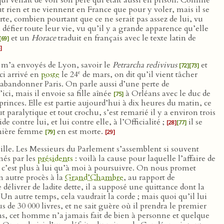
qui venait de voir son père qui était aussi en prison. Comme
aut rien et ne viennent en France que pour y voler, mais il se
rte, combien pourtant que ce ne serait pas assez de lui, vu
 défier toute leur vie, vu qu’il y a grande apparence qu’elle
et un
Horace
traduit en français avec le texte latin de
[69]
]
il m’a envoyés de Lyon, savoir le
Petrarcha redivivus
et
[72]
[73]
e
ci arrivé en
poste
le 24
de mars, on dit qu’il vient tâcher
t abandonner Paris. On parle aussi d’une perte de
i, mais il envoie sa fille aînée
à Orléans avec le duc de
[75]
 princes. Elle est partie aujourd’hui à dix heures du matin, ce
paralytique et tout crochu, s’est remarié il y a environ trois
de contre lui, et lui contre elle, à l’Officialité ;
il se
[28]
[77]
emière femme
en est morte.
[79]
[29]
areille. Les Messieurs du Parlement s’assemblent si souvent
nés par les
présidents
: voilà la cause pour laquelle l’affaire de
n, c’est plus à lui qu’à moi à poursuivre. On nous promet
n autre procès à la
Grand’Chambre
, au rapport de
 délivrer de ladite dette, il a supposé une quittance dont la
. Un autre temps, cela vaudrait la corde ; mais quoi qu’il lui
us de 30 000 livres, et ne sait guère où il prendra le premier
ns, cet homme n’a jamais fait de bien à personne et quelque