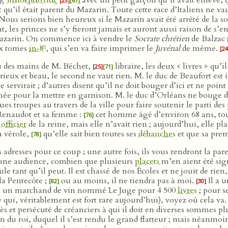
ης
παιδεραστιας
avec un petit garçon qu’il avait enlevé, 
[23]
[67]
it qu’il était parent du Mazarin. Toute cette race d’Italiens ne v
Nous serions bien heureux si le Mazarin avait été arrêté de la so
, les princes ne s’y fieront jamais et auront aussi raison de s’en
Mazarin. On commence ici à vendre le
Socrate chrétien
de Balzac
o
x tomes
in‑8
, qui s’en va faire imprimer le
Juvénal
de même.
[24
eçu des mains de M. Béchet,
libraire, les deux < livres > qu’
[25]
[71]
ieux et beau, le second ne vaut rien. M. le duc de Beaufort est i
ervirait ; d’autres disent qu’il ne doit bouger d’ici et ne poin
ée pour la mettre en garnison. M. le duc d’Orléans ne bouge d’ic
es troupes au travers de la ville pour faire soutenir le parti des
r Renaudot et sa femme :
cet homme âgé d’environ 68 ans, tout 
[76]
n
officier
de la reine, mais elle n’avait rien ; aujourd’hui, elle plai
la vérole,
qu’elle sait bien toutes ses
débauches
et que sa pr
[78]
rs adresses pour ce coup ; une autre fois, ils vous rendront la p
 d’une audience, combien que plusieurs
placets
m’en aient été sig
 tant qu’il peut. Il est chassé de nos Écoles et ne jouit de rie
la Pentecôte ;
ou au moins, il ne tiendra pas à moi.
Il a u
[82]
[30]
t à un marchand de vin nommé Le Juge pour 4 500
livres
; pour se
ce qui, véritablement est fort rare aujourd’hui), voyez où cela va
ocès et persécuté de créanciers à qui il doit en diverses sommes pl
du roi, duquel il s’est rendu le grand flatteur ; mais néanmoi