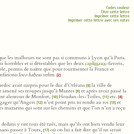
Codes couleur
Citer cette lettre
Imprimer cette lettre
Imprimer cette lettre avec ses notes
 vu que les malheurs ne sont pas si communs à Lyon qu’à Paris.
i horribles et si détestables que les deux
cardinaux
-favoris,
e, permis de naître que pour tourmenter la France et
æfationis loco habeas velim
.
[2]
edoc avait surpris pour le duc d’Orléans
la ville de
[6]
r amené ses troupes jusqu’à Mantes
et après avoir passé la
[9]
sent alentour de Monfort,
Houdan-les-Toiles,
etc.
[10]
[11]
[4]
nt gager qu’Angers
n’est point pris ni rendu au roi
et
[12]
[13]
r les mazarins qui sont sur les chemins et que l’on n’en a reçu
e dedans y ont tous été tués, mais qu’ils ont bien vendu leur
sans passer à Tours,
où on lui a fait dire qu’il ne serait
[17]