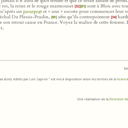
 jamais il n’aura de quoi rendre et que ce serait autant de perdu
Le roi, la reine et le rouge marmouset
sont à Blois avec t
[32]
[85]
qu’après un
passeport
et < une > escorte pour commencer leur 
échal Du Plessis-Praslin,
afin qu’ils contrepointent
hardi
[89]
[34]
 son retour cause en France. Voyez la malice de cette femme. Et
r,
Ré
s écrits
, édités par Loïc Capron." est mis à disposition selon les termes de la
licence
Une réalisation de la
Direction d