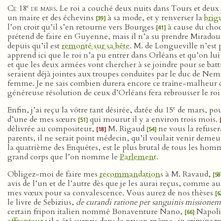
e
Ce 18
de mars
. Le roi a couché deux nuits dans Tours et deu
un maire et des échevins
à sa mode, et y renverser la
brig
[39]
l’on croit qu’il s’en retourne vers Bourges
à cause du choc 
[41]
prétend de faire en Guyenne, mais il n’a su prendre Mirado
depuis qu’il est
remonté sur sa bête
. M. de Longueville n’est 
apprend ici que le roi n’a pu entrer dans Orléans et qu’on lui a
et que les deux armées vont chercher à se joindre pour se bat
seraient déjà jointes aux troupes conduites par le duc de Nem
femme. Je ne sais combien durera encore ce traîne-malheur 
généreuse résolution de ceux d’Orléans fera rebrousser le ro
e
Enfin, j’ai reçu la vôtre tant désirée, datée du 15
de mars, pour
d’une de mes sœurs
qui mourut il y a environ trois mois.
[51]
délivrée au compositeur,
M. Rigaud
ne vous la refuser
[18]
[54]
parents, il ne serait point médecin, qu’il voulait venir demeur
la quatrième des Enquêtes, est le plus brutal de tous les homm
grand corps que l’on nomme le
Parlement
.
Obligez-moi de faire mes
recommandations
à M. Ravaud,
[58
avis de l’un et de l’autre dès que je les aurai reçus, comme a
mes vœux pour sa convalescence. Vous aurez de nos thèses
[6
le livre de Sebizius,
de curandi ratione per sanguinis missionem
certain fripon italien nommé Bonaventure Nano,
Napolit
[66]