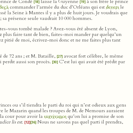
e prince de Condé
laisse la Guyenne
à son frère le prince
[18]
[19]
deçà
commander l’armée du duc d’Orléans qui est
devers
le
é la Seine à Mantes il y a plus de huit jours. Je voudrais que
i ; sa présence seule vaudrait 10 000 hommes.
tes-vous tombé malade ? Avez-vous été absent de Lyon,
z plus faire tant de bien, faites-moi mander par quelqu’un
ez pitié de moi, écrivez-moi donc et ne me faites plus tant
de 72 ans ; et M. Bataille,
avocat fort célèbre, le même
[27]
i perdit aussi son procès.
C’est lui qui avait été prédit par
[30]
inces ou s’il tiendra le parti du roi qui n’est odieux aux gens
ontre le Mazarin quand les troupes de M. de Nemours auraient
 la cour pour avoir la
survivance
qu’on lui a promise de son
dice lis est
.
Nous ne savons pas quel parti il prendra,
[12]
[36]