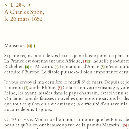
<
>
L. 284.
À Charles Spon,
le 26 mars 1652
Monsieur,
[a]
[1]
Si je ne reçois point de vos lettres, je ne laisse point de pen
La France est dorénavant une Afrique,
laquelle produit f
[1]
[2]
Richelieu
et Mazarin.
Le marquis d’Ancre
n’était qu’
[3]
[4]
[5]
détruire l’Europe. Le diable puisse-t-il bien emporter ce derni
e
Je vous envoyai ma dernière le mardi 5
de mars. Depuis ce jo
Tournon
sur le Rhône.
Cela est en votre voisinage, vou
[7]
[3]
Seine, les ayant laissées dans le pays chartrain, est ici venu s
On dit ici tant de fausses nouvelles que nous ne savons les di
que tout ce qu’on en a dit est faux ; la difficulté d’en savoir 
aucune depuis 15 jours.
e
Ce 10
de mars
. Voilà que l’on nous annonce que les Ponts-
peau et qu’ils en ont beaucoup tué de la part du Mazarin ;
q
[5]