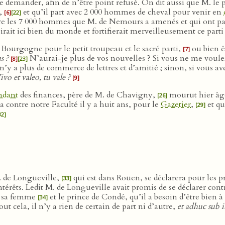
 le demander, afin de n’être point refusé. On dit aussi que M. l
r,
et qu’il part avec 2 000 hommes de cheval pour venir en
[6]
[22]
dre les 7 000 hommes que M. de Nemours a amenés et qui ont pass
irait ici bien du monde et fortifierait merveilleusement ce part
 Bourgogne pour le petit troupeau et le sacré parti,
ou bien ê
[7]
s ?
N’aurai-je plus de vos nouvelles ? Si vous ne me voule
[8]
[23]
n’y a plus de commerce de lettres et d’amitié ; sinon, si vous av
ivo et valeo, tu vale ?
[9]
ndant
des finances, père de M. de Chavigny,
mourut hier âgé 
[26]
a contre notre Faculté il y a huit ans, pour le
Gazetier
,
et qu
[29]
32]
M. de Longueville,
qui est dans Rouen, se déclarera pour les pr
[33]
 intérêts. Ledit M. de Longueville avait promis de se déclarer c
ec sa femme
et le prince de Condé, qu’il a besoin d’être bien à
[34]
t cela, il n’y a rien de certain de part ni d’autre,
et adhuc sub iu