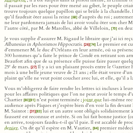
affronteur
; il a été surpris dans la prison même,
in crimine
τ
il passait par les rues pour être mené au gibet, le peuple cria
trouve toujours quelque papillon qui se brûle à la chandelle. 
qu’il faudrait ôter aussi la reine
d’auprès du roi ; autrement
[68]
ne leur pardonnera jamais de lui avoir voulu ôter son cher 
l’autre côté, par M. de Marolles, abbé de Villeloin,
en deu
[70]
Je vous supplie d’assurer M. Rigaud le libraire que j’ai ici r
Albanesius in Aphorismos Hippocratis
.
Le premier est cur
[26]
[74]
d’emmener M. le duc d’Orléans en leur armée, où sa présence s
300 hommes qu’a faite le prince de Condé en retirant son arm
Beaufort afin que de sa présence elle puisse faire passer quelqu
e
25
de mars.
Il y a ici un plaisant procès entre le Gazetie
[27]
mois à une belle jeune veuve de 21 ans ; elle était veuve d’u
plaint qu’elle ne veut point coucher avec lui, et elle, qu’il a 
Vous m’obligerez de faire rendre les lettres ici incluses à leu
pour les affaires politiques que l’on ne peut avoir le temps
Chartier
n’est point terminée ;
joint que
lui-même recule
[80]
[81]
audience après Pâques et j’espère bien d’en voir la fin devant 
M. Saintot :
lui et un autre sont obligés solidairemen
[31]
[83]
fausseté est reconnue et avérée. Si on lui fait bonne justice (
en arrive, toujours faudra-t-il qu’il paie. Il est accablé de pr
denier
. On dit qu’il espère en M. Vautier,
premier médecin 
[84]