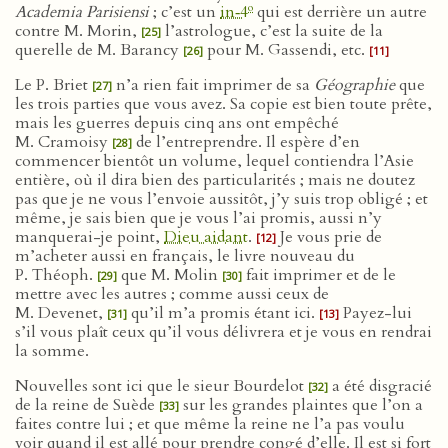
o
Academia Parisiensi
; c’est un
in‑4
qui est derrière un autre
contre M. Morin,
l’astrologue, c’est la suite de la
[25]
querelle de M. Barancy
pour M. Gassendi, etc.
[26]
[11]
Le P. Briet
n’a rien fait imprimer de sa
Géographie
que
[27]
les trois parties que vous avez. Sa copie est bien toute prête,
mais les guerres depuis cinq ans ont empêché
M. Cramoisy
de l’entreprendre. Il espère d’en
[28]
commencer bientôt un volume, lequel contiendra l’Asie
entière, où il dira bien des particularités ; mais ne doutez
pas que je ne vous l’envoie aussitôt, j’y suis trop obligé ; et
même, je sais bien que je vous l’ai promis, aussi n’y
manquerai-je point,
Dieu aidant
.
Je vous prie de
[12]
m’acheter aussi en français, le livre nouveau du
P. Théoph.
que M. Molin
fait imprimer et de le
[29]
[30]
mettre avec les autres ; comme aussi ceux de
M. Devenet,
qu’il m’a promis étant ici.
Payez-lui
[31]
[13]
s’il vous plaît ceux qu’il vous délivrera et je vous en rendrai
la somme.
Nouvelles sont ici que le sieur Bourdelot
a été disgracié
[32]
de la reine de Suède
sur les grandes plaintes que l’on a
[33]
faites contre lui ; et que même la reine ne l’a pas voulu
voir quand il est allé pour prendre congé d’elle. Il est si fort