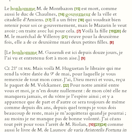
Le
bonhomme
M. de Montbazon
est mort, comme
[15]
aussi le duc de Chaulnes,
gouverneur
de la ville et
[16]
citadelle d’Amiens.
Il a un frère
qui voudrait bien
[17]
[18]
retenir pour soi ce gouvernement, mais le Mazarin le veut
avoir ; on traite avec lui pour cela.
Voilà la fille
de
[7]
[19]
[20]
M. le maréchal de Villeroy
veuve pour la deuxième
[21]
fois, elle a de ce deuxième mari deux petites filles.
[8]
[Le
bonhomme
M. Gassendi est ici depuis douze jours, je
l’ai vu et entretenu fort à mon aise.]
[9]
e
Ce 21
de mai
. Mais voilà M. Huguetan le libraire qui me
e
rend la vôtre datée du 9
de mai, pour laquelle je vous
remercie de tout mon cœur. J’ai, Dieu merci et vous, reçu
le paquet de M. Volckamer.
Pour notre amitié entre
[22]
vous et moi, je n’en doute nullement : de mon côté elle ne
manquera jamais, et du vôtre je l’espère ainsi ; et y a
apparence que de part et d’autre ce sera toujours de même
comme depuis dix ans, depuis quel temps je vous dois
beaucoup de reste, mais je m’acquitterai quand je pourrai ;
au moins je ne manque pas de bonne volonté. J’ai céans
tout prêt pour vous l’arrêt de M. Riolan,
comme
[10]
[23]
[24]
aussi le livre de M. de Launoy
de varia Aristotelis Fortuna in