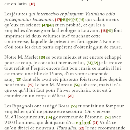
est en latin.
[16]
Les jésuites
qui internecivo et plusquam Vatiniano odio
prosequuntur Iansenium
,
qui valait mieux
[17]
[43]
[44]
[45]
[46]
qu’eux en science
et en probité, et qui les a
[47]
[48]
empêchés d’enseigner la théologie à Louvain,
font
[18]
[49]
o
imprimer ici deux volumes in‑f
touchant cette
controverse, laquelle de présent est fort agitée à Rome et
d’où tous les deux partis espèrent d’obtenir gain de cause.
Notre M. Merlet
se porte mieux et est encore échappé
[50]
pour ce coup. Je consultai hier avec lui,
je le trouve
[51]
[52]
tout refait et l’esprit encore fort bon ; mais ce matin il lui
est morte une fille de 15 ans, d’un vomissement de
sang
dont elle avait été plusieurs fois travaillée depuis
[53]
neuf mois.
Le bon M. Moreau
subsiste, mais il n’a
[19]
[54]
que ce qu’il lui faut pour l’hiver prochain, tout est à
craindre en un corps si délicat.
[20]
Les Espagnols ont assiégé Rosas
et ont fait un fort pour
[55]
empêcher qu’il ne puisse être secouru. On y envoie
M. d’Hocquincourt,
gouverneur de Péronne,
avec
[56]
[57]
9 000 hommes, qui doit partir d’ici
en bref
.
Voilà ce
[21]
qu’on dit ici de nouveau.
Plura alias
.
Je me recommande
[22]