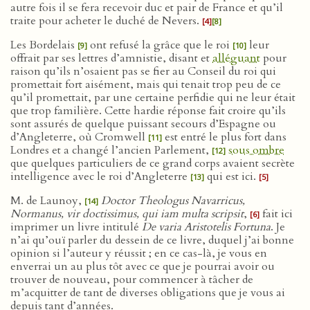
autre fois il se fera recevoir duc et pair de France et qu’il
traite pour acheter le duché de Nevers.
[4]
[8]
Les Bordelais
ont refusé la grâce que le roi
leur
[9]
[10]
offrait par ses lettres d’amnistie, disant et
alléguant
pour
raison qu’ils n’osaient pas se fier au Conseil du roi qui
promettait fort aisément, mais qui tenait trop peu de ce
qu’il promettait, par une certaine perfidie qui ne leur était
que trop familière. Cette hardie réponse fait croire qu’ils
sont assurés de quelque puissant secours d’Espagne ou
d’Angleterre, où Cromwell
est entré le plus fort dans
[11]
Londres et a changé l’ancien Parlement,
sous ombre
[12]
que quelques particuliers de ce grand corps avaient secrète
intelligence avec le roi d’Angleterre
qui est ici.
[13]
[5]
M. de Launoy,
Doctor Theologus Navarricus,
[14]
Normanus, vir doctissimus, qui iam multa scripsit
,
fait ici
[6]
imprimer un livre intitulé
De varia Aristotelis Fortuna
. Je
n’ai qu’ouï parler du dessein de ce livre, duquel j’ai bonne
opinion si l’auteur y réussit ; en ce cas-là, je vous en
enverrai un au plus tôt avec ce que je pourrai avoir ou
trouver de nouveau, pour commencer à tâcher de
m’acquitter de tant de diverses obligations que je vous ai
depuis tant d’années.