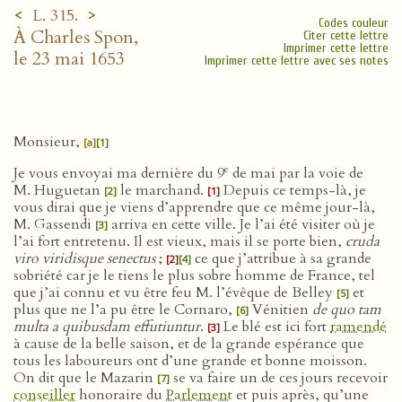
<
>
L. 315.
Codes couleur
À Charles Spon,
Citer cette lettre
Imprimer cette lettre
le 23 mai 1653
Imprimer cette lettre avec ses notes
Monsieur,
[a]
[1]
e
Je vous envoyai ma dernière du 9
de mai par la voie de
M. Huguetan
le marchand.
Depuis ce temps-là, je
[2]
[1]
vous dirai que je viens d’apprendre que ce même jour-là,
M. Gassendi
arriva en cette ville. Je l’ai été visiter où je
[3]
l’ai fort entretenu. Il est vieux, mais il se porte bien,
cruda
viro viridisque senectus
;
ce que j’attribue à sa grande
[2]
[4]
sobriété car je le tiens le plus sobre homme de France, tel
que j’ai connu et vu être feu M. l’évêque de Belley
et
[5]
plus que ne l’a pu être le Cornaro,
Vénitien
de quo tam
[6]
multa a quibusdam effutiuntur
.
Le blé est ici fort
ramendé
[3]
à cause de la belle saison, et de la grande espérance que
tous les laboureurs ont d’une grande et bonne moisson.
On dit que le Mazarin
se va faire un de ces jours recevoir
[7]
conseiller
honoraire du
Parlement
et puis après, qu’une