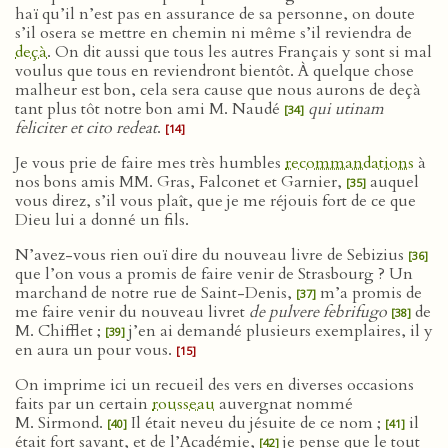
haï qu’il n’est pas en assurance de sa personne, on doute
s’il osera se mettre en chemin ni même s’il reviendra de
deçà
. On dit aussi que tous les autres Français y sont si mal
voulus que tous en reviendront bientôt. À quelque chose
malheur est bon, cela sera cause que nous aurons de deçà
tant plus tôt notre bon ami M. Naudé
qui utinam
[34]
feliciter et cito redeat
.
[14]
Je vous prie de faire mes très humbles
recommandations
à
nos bons amis MM. Gras, Falconet et Garnier,
auquel
[35]
vous direz, s’il vous plaît, que je me réjouis fort de ce que
Dieu lui a donné un fils.
N’avez-vous rien ouï dire du nouveau livre de Sebizius
[36]
que l’on vous a promis de faire venir de Strasbourg ? Un
marchand de notre rue de Saint-Denis,
m’a promis de
[37]
me faire venir du nouveau livret
de pulvere febrifugo
de
[38]
M. Chifflet ;
j’en ai demandé plusieurs exemplaires, il y
[39]
en aura un pour vous.
[15]
On imprime ici un recueil des vers en diverses occasions
faits par un certain
rousseau
auvergnat nommé
M. Sirmond.
Il était neveu du jésuite de ce nom ;
il
[40]
[41]
était fort savant, et de l’Académie,
je pense que le tout
[42]