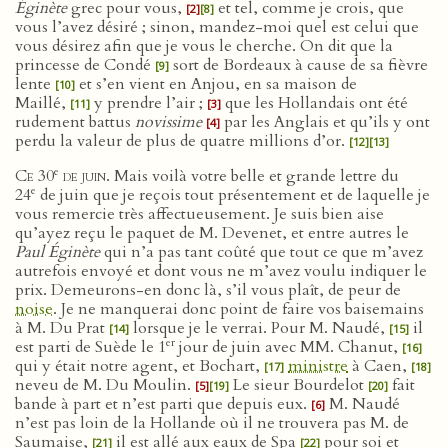
Éginète
grec pour vous,
et tel, comme je crois, que
[2]
[8]
vous l’avez désiré ; sinon, mandez-moi quel est celui que
vous désirez afin que je vous le cherche. On dit que la
princesse de Condé
sort de Bordeaux à cause de sa fièvre
[9]
lente
et s’en vient en Anjou, en sa maison de
[10]
Maillé,
y prendre l’air ;
que les Hollandais ont été
[11]
[3]
rudement battus
novissime
par les Anglais et qu’ils y ont
[4]
perdu la valeur de plus de quatre millions d’or.
[12]
[13]
e
Ce 30
de juin
. Mais voilà votre belle et grande lettre du
e
24
de juin que je reçois tout présentement et de laquelle je
vous remercie très affectueusement. Je suis bien aise
qu’ayez reçu le paquet de M. Devenet, et entre autres le
Paul Éginète
qui n’a pas tant coûté que tout ce que m’avez
autrefois envoyé et dont vous ne m’avez voulu indiquer le
prix. Demeurons-en donc là, s’il vous plaît, de peur de
noise
. Je ne manquerai donc point de faire vos baisemains
à M. Du Prat
lorsque je le verrai. Pour M. Naudé,
il
[14]
[15]
er
est parti de Suède le 1
jour de juin avec MM. Chanut,
[16]
qui y était notre agent, et Bochart,
ministre
à Caen,
[17]
[18]
neveu de M. Du Moulin.
Le sieur Bourdelot
fait
[5]
[19]
[20]
bande à part et n’est parti que depuis eux.
M. Naudé
[6]
n’est pas loin de la Hollande où il ne trouvera pas M. de
Saumaise,
il est allé aux eaux de Spa
pour soi et
[21]
[22]