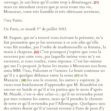
ouvrage. Je sais bien qu’il coûte trop à déménager,
[21]
mais en attendant croyez que je serai toute ma vie,
Monsieur, votre très humble et très obéissant serviteur,
Guy Patin.
er
De Paris, ce mardi 1
de juillet 1653.
M. Paquet, qui m’a trouvé vous écrivant la présente, m’a
fait promettre que je lui enverrais à ce soir afin qu’elle
vous fût rendue, par l’ordre de mademoiselle sa femme, la
main à chapeau.
C’est pourquoi j’espère que vous la
[22]
recevrez par cette voie, par laquelle même vous m’y en
enverrez, si vous voulez, votre réponse. C’est lui-même
qui me l’a proposé. Je baise les mains à Messieurs nos bons
amis MM. Gras, Falconet et Garnier. Le bruit continue ici
qu’il y a quelque défiance entre la reine
et le
[67]
Mazarin ;
les uns le croient, les autres y espèrent. Je
[68]
viens tout fraîchement d’apprendre que M. Bourdelot est
encore en Suède et qu’il n’en partira que le mois d’après
M. Naudé, c’est-à-dire celui-ci ; qu’il ne reviendra point
par mer comme les autres, mais qu’il prendra le chemin
de terre et qu’il reviendra par l’Allemagne. Quelques-uns
des nôtres disent qu’il n’oserait revenir à Paris de peur d’y