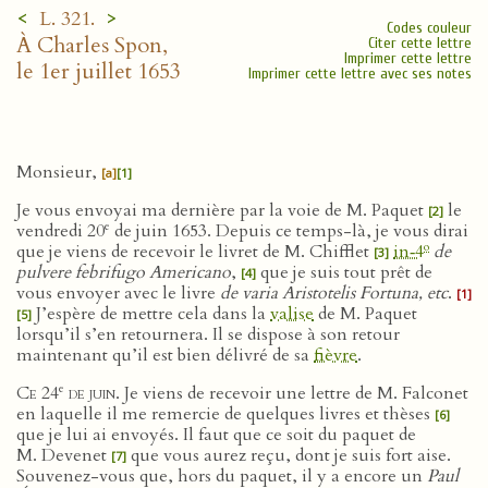
<
>
L. 321.
Codes couleur
À Charles Spon,
Citer cette lettre
Imprimer cette lettre
le 1er juillet 1653
Imprimer cette lettre avec ses notes
Monsieur,
[a]
[1]
Je vous envoyai ma dernière par la voie de M. Paquet
le
[2]
e
vendredi 20
de juin 1653. Depuis ce temps-là, je vous dirai
o
que je viens de recevoir le livret de M. Chifflet
in‑4
de
[3]
pulvere febrifugo Americano
,
que je suis tout prêt de
[4]
vous envoyer avec le livre
de varia Aristotelis Fortuna, etc
.
[1]
J’espère de mettre cela dans la
valise
de M. Paquet
[5]
lorsqu’il s’en retournera. Il se dispose à son retour
maintenant qu’il est bien délivré de sa
fièvre
.
e
Ce 24
de juin
. Je viens de recevoir une lettre de M. Falconet
en laquelle il me remercie de quelques livres et thèses
[6]
que je lui ai envoyés. Il faut que ce soit du paquet de
M. Devenet
que vous aurez reçu, dont je suis fort aise.
[7]
Souvenez-vous que, hors du paquet, il y a encore un
Paul