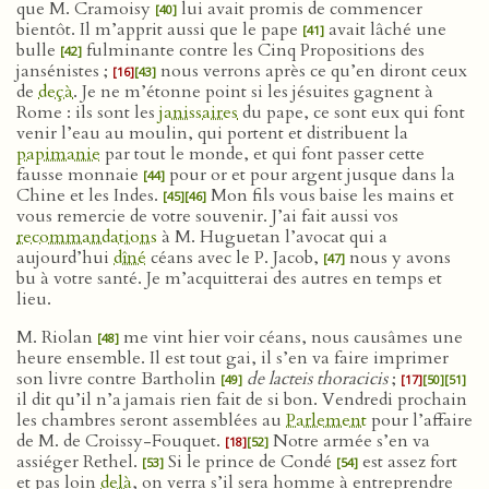
que M. Cramoisy
lui avait promis de commencer
[40]
bientôt. Il m’apprit aussi que le pape
avait lâché une
[41]
bulle
fulminante contre les Cinq Propositions des
[42]
jansénistes ;
nous verrons après ce qu’en diront ceux
[16]
[43]
de
deçà
. Je ne m’étonne point si les jésuites gagnent à
Rome : ils sont les
janissaires
du pape, ce sont eux qui font
venir l’eau au moulin, qui portent et distribuent la
papimanie
par tout le monde, et qui font passer cette
fausse monnaie
pour or et pour argent jusque dans la
[44]
Chine et les Indes.
Mon fils vous baise les mains et
[45]
[46]
vous remercie de votre souvenir. J’ai fait aussi vos
recommandations
à M. Huguetan l’avocat qui a
aujourd’hui
dîné
céans avec le P. Jacob,
nous y avons
[47]
bu à votre santé. Je m’acquitterai des autres en temps et
lieu.
M. Riolan
me vint hier voir céans, nous causâmes une
[48]
heure ensemble. Il est tout gai, il s’en va faire imprimer
son livre contre Bartholin
de lacteis thoracicis
;
[49]
[17]
[50]
[51]
il dit qu’il n’a jamais rien fait de si bon. Vendredi prochain
les chambres seront assemblées au
Parlement
pour l’affaire
de M. de Croissy-Fouquet.
Notre armée s’en va
[18]
[52]
assiéger Rethel.
Si le prince de Condé
est assez fort
[53]
[54]
et pas loin
delà
, on verra s’il sera homme à entreprendre