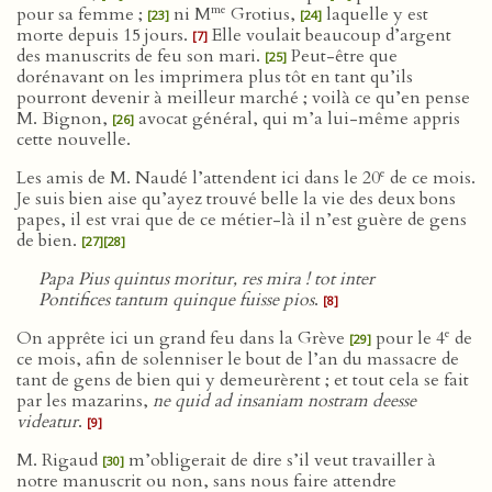
me
pour sa femme ;
ni M
Grotius,
laquelle y est
[23]
[24]
morte depuis 15 jours.
Elle voulait beaucoup d’argent
[7]
des manuscrits de feu son mari.
Peut-être que
[25]
dorénavant on les imprimera plus tôt en tant qu’ils
pourront devenir à meilleur marché ; voilà ce qu’en pense
M. Bignon,
avocat général, qui m’a lui-même appris
[26]
cette nouvelle.
e
Les amis de M. Naudé l’attendent ici dans le 20
de ce mois.
Je suis bien aise qu’ayez trouvé belle la vie des deux bons
papes, il est vrai que de ce métier-là il n’est guère de gens
de bien.
[27]
[28]
Papa Pius quintus moritur, res mira ! tot inter
Pontifices tantum quinque fuisse pios
.
[8]
e
On apprête ici un grand feu dans la Grève
pour le 4
de
[29]
ce mois, afin de solenniser le bout de l’an du massacre de
tant de gens de bien qui y demeurèrent ; et tout cela se fait
par les mazarins,
ne quid ad insaniam nostram deesse
videatur
.
[9]
M. Rigaud
m’obligerait de dire s’il veut travailler à
[30]
notre manuscrit ou non, sans nous faire attendre