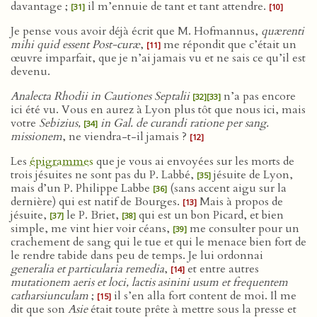
davantage ;
il m’ennuie de tant et tant attendre.
[31]
[10]
Je pense vous avoir déjà écrit que M. Hofmannus,
quærenti
mihi quid essent Post-curæ
,
me répondit que c’était un
[11]
œuvre imparfait, que je n’ai jamais vu et ne sais ce qu’il est
devenu.
Analecta Rhodii in Cautiones Septalii
n’a pas encore
[32]
[33]
ici été vu. Vous en aurez à Lyon plus tôt que nous ici, mais
votre
Sebizius,
in Gal. de curandi ratione per sang.
[34]
missionem
, ne viendra-t-il jamais ?
[12]
Les
épigrammes
que je vous ai envoyées sur les morts de
trois jésuites ne sont pas du P. Labbé,
jésuite de Lyon,
[35]
mais d’un P. Philippe Labbe
(sans accent aigu sur la
[36]
dernière) qui est natif de Bourges.
Mais à propos de
[13]
jésuite,
le P. Briet,
qui est un bon Picard, et bien
[37]
[38]
simple, me vint hier voir céans,
me consulter pour un
[39]
crachement de sang qui le tue et qui le menace bien fort de
le rendre tabide dans peu de temps. Je lui ordonnai
generalia et particularia remedia
,
et entre autres
[14]
mutationem aeris et loci, lactis asinini usum et frequentem
catharsiunculam
;
il s’en alla fort content de moi. Il me
[15]
dit que son
Asie
était toute prête à mettre sous la presse et