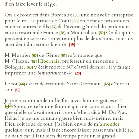
d’en faire lever le siège.
On a découvert dans Bordeaux
une nouvelle entreprise
[55]
pour le roi. Le prince de Conti
en tient de prisonniers,
[56]
et entre autres le fils
de l’avocat général du parlement
[57]
et un trésorier de France
à Montauban.
On dit qu’ils
[58]
[59]
peuvent encore résister et tenir plus de deux mois, mais ils
attendent du secours bientôt.
[19]
M. Musnier
de Gênes
m’a mandé que
[60]
[61]
M. Glacan,
Hibernais
, professeur en médecine à
[62]
e
Bologne,
y était mort le 30
d’avril dernier ; il y faisait
[63]
o
imprimer une
Simiotique
in‑4
.
[20]
Le roi
est ici de retour de Saint-Germain,
d’hier au
[64]
[65]
soir.
[9]
Je me recommande mille fois à vos bonnes grâces et à
lle
M
Spon, cette bonne femme qui me connaît aussi bien
que si elle m’avait nourri à ce qu’elle a dit à M. Du Prat.
Hélas ! je ne me connais guère bien moi-même, mais
Dieu soit loué de tout. J’ai bien envie de m’
amender
quelque jour, mais il faut encore laisser passer un jubilé
[66]
ou deux car il faut bien du temps pour un si grand