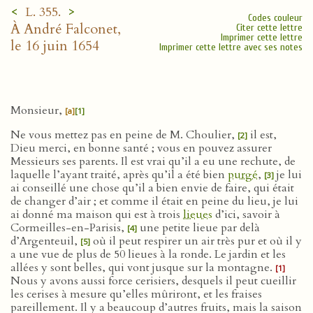
<
>
L. 355.
Codes couleur
À André Falconet,
Citer cette lettre
Imprimer cette lettre
le 16 juin 1654
Imprimer cette lettre avec ses notes
Monsieur,
[a]
[1]
Ne vous mettez pas en peine de M. Choulier,
il est,
[2]
Dieu merci, en bonne santé ; vous en pouvez assurer
Messieurs ses parents. Il est vrai qu’il a eu une rechute, de
laquelle l’ayant traité, après qu’il a été bien
purgé
,
je lui
[3]
ai conseillé une chose qu’il a bien envie de faire, qui était
de changer d’air ; et comme il était en peine du lieu, je lui
ai donné ma maison qui est à trois
lieues
d’ici, savoir à
Cormeilles-en-Parisis,
une petite lieue par delà
[4]
d’Argenteuil,
où il peut respirer un air très pur et où il y
[5]
a une vue de plus de 50 lieues à la ronde. Le jardin et les
allées y sont belles, qui vont jusque sur la montagne.
[1]
Nous y avons aussi force cerisiers, desquels il peut cueillir
les cerises à mesure qu’elles mûriront, et les fraises
pareillement. Il y a beaucoup d’autres fruits, mais la saison