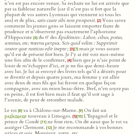
n’en est pas encore venue. Sa rechute ne lui est arrivée que
par sa faiblesse naturelle (car il n’est pas si fort que la
plupart de vos autres Lyonnais qui viennent ici tous les
ans) et de plus,
satis caute sibi non prospexit
.
Vous savez
[2]
comment les jeunes gens se laissent emporter faute de
prudence et n’observent pas exactement l’aphorisme
e
d’Hippocrate
du 6
des
Épidémies
:
Labor, cibus, potus,
[6]
somnus, etc.
παντα μετρια.
Scis quid velim : Supprimit
orator quæ rusticus edit inepte
;
mais je vous assure
[3]
[7]
qu’il est de présent fort bien. Je l’y ai été voir moi-même
une fois afin de le confirmer,
bien que je n’aie point de
[4]
loisir de m’échapper d’ici, et je ne fus que demi-heure
avec lui. Je lui ai envoyé des livres tels qu’il a désirés pour
se divertir et depuis quatre jours, ma femme y est allée
avec deux de mes fils qui lui feront en quelque façon
compagnie, avec un mien beau-frère. Bref, n’en soyez pas
en peine, il est fort bien mais il faut qu’il soit sage à
l’avenir, de peur de retomber malade.
Le roi
va à Châlons-sur-Marne.
On fait un
[8]
[9]
parlement
nouveau à Limoges.
L’Espagnol et le
[5]
[10]
prince de Condé
ne font rien. On dit aussi que le roi va
[11]
assiéger Clermont.
Je me recommande à vos bonnes
[12]
grâces et suis, Monsieur, votre, etc.