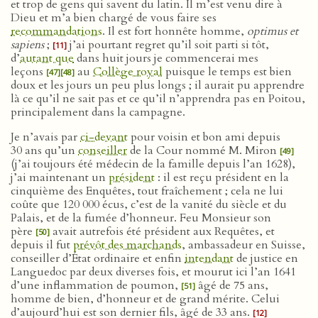
et trop de gens qui savent du latin. Il m’est venu dire à
Dieu et m’a bien chargé de vous faire ses
recommandations
. Il est fort honnête homme,
optimus et
sapiens
;
j’ai pourtant regret qu’il soit parti si tôt,
[11]
d’
autant que
dans huit jours je commencerai mes
leçons
au
Collège royal
puisque le temps est bien
[47]
[48]
doux et les jours un peu plus longs ; il aurait pu apprendre
là ce qu’il ne sait pas et ce qu’il n’apprendra pas en Poitou,
principalement dans la campagne.
Je n’avais par
ci-devant
pour voisin et bon ami depuis
30 ans qu’un
conseiller
de la Cour nommé M. Miron
[49]
(j’ai toujours été médecin de la famille depuis l’an 1628),
j’ai maintenant un
président
: il est reçu président en la
cinquième des Enquêtes, tout fraîchement ; cela ne lui
coûte que 120 000 écus, c’est de la vanité du siècle et du
Palais, et de la fumée d’honneur. Feu Monsieur son
père
avait autrefois été président aux Requêtes, et
[50]
depuis il fut
prévôt des marchands
, ambassadeur en Suisse,
conseiller d’État ordinaire et enfin
intendant
de justice en
Languedoc par deux diverses fois, et mourut ici l’an 1641
d’une inflammation de poumon,
âgé de 75 ans,
[51]
homme de bien, d’honneur et de grand mérite. Celui
d’aujourd’hui est son dernier fils, âgé de 33 ans.
[12]