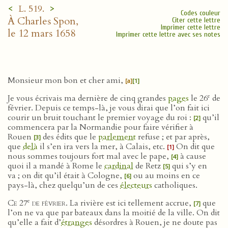
<
>
L. 519.
Codes couleur
À Charles Spon,
Citer cette lettre
Imprimer cette lettre
le 12 mars 1658
Imprimer cette lettre avec ses notes
Monsieur mon bon et cher ami,
[a]
[1]
e
Je vous écrivais ma dernière de cinq grandes
pages
le 26
de
février. Depuis ce temps-là, je vous dirai que l’on fait ici
courir un bruit touchant le premier voyage du roi :
qu’il
[2]
commencera par la Normandie pour faire vérifier à
Rouen
des édits que le
parlement
refuse ; et par après,
[3]
que
delà
il s’en ira vers la mer, à Calais, etc.
On dit que
[1]
nous sommes toujours fort mal avec le pape,
à cause
[4]
quoi il a mandé à Rome le
cardinal
de Retz
qui s’y en
[5]
va ; on dit qu’il était à Cologne,
ou au moins en ce
[6]
pays-là, chez quelqu’un de ces
électeurs
catholiques.
e
Ce 27
de février
. La rivière est ici tellement accrue,
que
[7]
l’on ne va que par bateaux dans la moitié de la ville. On dit
qu’elle a fait d’
étranges
désordres à Rouen, je ne doute pas