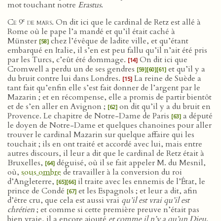
mot touchant notre
Erastus
.
e
Ce 9
de mars
. On dit ici que le cardinal de Retz est allé à
Rome où le pape l’a mandé et qu’il était caché à
Münster
chez l’évêque de ladite ville, et qu’étant
[58]
embarqué en Italie, il s’en est peu fallu qu’il n’ait été pris
par les Turcs, c’eût été dommage.
On dit ici que
[14]
Cromwell a perdu un de ses gendres
et qu’il y a
[59]
[60]
[61]
du bruit contre lui dans Londres.
La reine de Suède a
[15]
tant fait qu’enfin elle s’est fait donner de l’argent par le
Mazarin ; et en récompense, elle a promis de partir bientôt
et de s’en aller en Avignon ;
on dit qu’il y a du bruit en
[62]
Provence. Le chapitre de Notre-Dame de Paris
a député
[63]
le doyen de Notre-Dame et quelques chanoines pour aller
trouver le cardinal Mazarin sur quelque affaire qui les
touchait ; ils en ont traité et accordé avec lui, mais entre
autres discours, il leur a dit que le cardinal de Retz était à
Bruxelles,
déguisé, où il se fait appeler M. du Mesnil,
[64]
où,
sous ombre
de travailler à la conversion du roi
d’Angleterre,
il traite avec les ennemis de l’État, le
[65]
[66]
prince de Condé
et les Espagnols ; et leur a dit, afin
[67]
d’être cru, que cela est aussi vrai
qu’il est vrai qu’il est
chrétien
; et comme si cette première preuve n’était pas
bien vraie, il a encore ajouté
et comme il n’y a qu’un Dieu
.