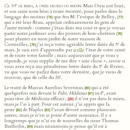
e
Ce 10
de mars, à onze heures du matin
. Mais Dieu soit loué,
et son saint nom béni à toute éternité, pour parler dans le
langage des moines
que feu M. l’évêque de Belley,
[76]
[77]
qui a été leur fléau, appelait ordinairement
les gens de
l’autre monde
: comme j’étais dans ma cour et que je voyais
partir notre jardinier avec des poiriers de bon-chrétien
[78]
pour planter en mon jardin de notre maison de
e
Cormeilles,
j’ai reçu votre agréable lettre datée du 5
de
[79]
mars. Je suis ravi d’apprendre par
icelle
l’état de votre santé
et de toute votre famille ; mais auparavant que je vous y
réponde, je vous supplie de me dire < une chose >, savoir si
e
vous avez reçu ma pénultième lettre datée du 5
de février,
vu que vous ne parlez dans votre dernière, que je viens de
e
recevoir, que de celle du 26
.
Le traité de Marcus Aurelius Severinus
qui a été
[80]
o
quelquefois mis devant le
Fabr. Hildanus
in‑f
, avait
[81]
pour titre
de Medicina efficaci
;
il n’est pas dans le mien,
[20]
mais je l’ai à part. Pour cet auteur, j’ai appris que la
peste
de Naples
l’avait dévoré comme plusieurs
[82]
[83]
autres, mais je n’en ai point d’autre assurance. Il y a
longtemps que je n’ai eu de nouvelles du sieur Thomas
Bartholin,
mais néanmoins je pense qu’il est à
[84]