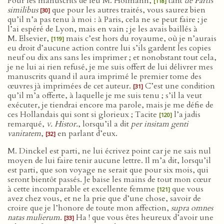
Pour les manuscrits de feu M. Hofmann,
tant
de Partis
[118]
similibus
que pour les autres traités, vous saurez bien
[30]
qu’il n’a pas tenu à moi : à Paris, cela ne se peut faire ; je
l’ai espéré de Lyon, mais en vain ; je les avais baillés à
M. Elsevier,
mais c’est hors du royaume, où je n’aurais
[119]
eu droit d’aucune action contre lui s’ils gardent les copies
neuf ou dix ans sans les imprimer ; et nonobstant tout cela,
je ne lui ai rien refusé, je me suis offert de lui délivrer mes
manuscrits quand il aura imprimé le premier tome des
œuvres jà imprimées de cet auteur.
C’est une condition
[31]
qu’il m’a offerte, à laquelle je me suis tenu ; s’il la veut
exécuter, je tiendrai encore ma parole, mais je me défie de
ces Hollandais qui sont si glorieux ; Tacite
l’a jadis
[120]
remarqué,
v
. Histor.
, lorsqu’il a dit
per insitam genti
vanitatem
,
en parlant d’eux.
[32]
M. Dinckel est parti, ne lui écrivez point car je ne sais nul
moyen de lui faire tenir aucune lettre. Il m’a dit, lorsqu’il
est parti, que son voyage ne serait que pour six mois, qui
seront bientôt passés. Je baise les mains de tout mon cœur
à cette incomparable et excellente femme
que vous
[121]
avez chez vous, et ne la prie que d’une chose, savoir de
croire que je l’honore de toute mon affection,
supra omnes
natas mulierum
.
Ha ! que vous êtes heureux d’avoir une
[33]