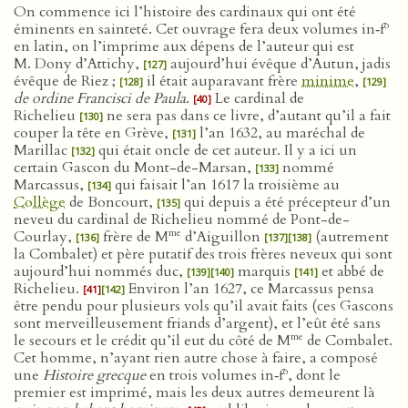
On commence ici l’histoire des cardinaux qui ont été
o
éminents en sainteté. Cet ouvrage fera deux volumes in‑f
en latin, on l’imprime aux dépens de l’auteur qui est
M. Dony d’Attichy,
aujourd’hui évêque d’Autun, jadis
[127]
évêque de Riez ;
il était auparavant frère
minime
,
[128]
[129]
de ordine Francisci de Paula
.
Le cardinal de
[40]
Richelieu
ne sera pas dans ce livre, d’autant qu’il a fait
[130]
couper la tête en Grève,
l’an 1632, au maréchal de
[131]
Marillac
qui était oncle de cet auteur. Il y a ici un
[132]
certain Gascon du Mont-de-Marsan,
nommé
[133]
Marcassus,
qui faisait l’an 1617 la troisième au
[134]
Collège
de Boncourt,
qui depuis a été précepteur d’un
[135]
neveu du cardinal de Richelieu nommé de Pont-de-
me
Courlay,
frère de M
d’Aiguillon
(autrement
[136]
[137]
[138]
la Combalet) et père putatif des trois frères neveux qui sont
aujourd’hui nommés duc,
marquis
et abbé de
[139]
[140]
[141]
Richelieu.
Environ l’an 1627, ce Marcassus pensa
[41]
[142]
être pendu pour plusieurs vols qu’il avait faits (ces Gascons
sont merveilleusement friands d’argent), et l’eût été sans
me
le secours et le crédit qu’il eut du côté de M
de Combalet.
Cet homme, n’ayant rien autre chose à faire, a composé
o
une
Histoire grecque
en trois volumes in‑f
, dont le
premier est imprimé, mais les deux autres demeurent là