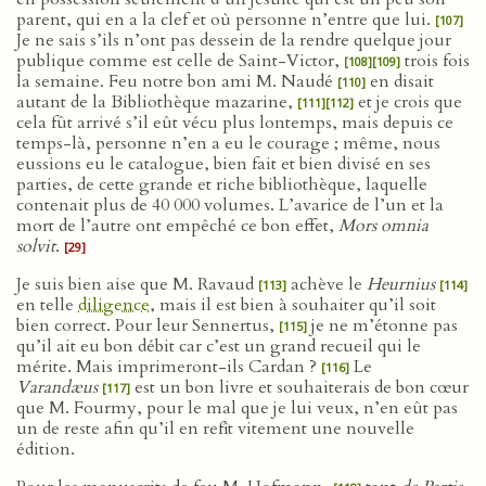
parent, qui en a la clef et où personne n’entre que lui.
[107]
Je ne sais s’ils n’ont pas dessein de la rendre quelque jour
publique comme est celle de Saint-Victor,
trois fois
[108]
[109]
la semaine. Feu notre bon ami M. Naudé
en disait
[110]
autant de la Bibliothèque mazarine,
et je crois que
[111]
[112]
cela fût arrivé s’il eût vécu plus lontemps, mais depuis ce
temps-là, personne n’en a eu le courage ; même, nous
eussions eu le catalogue, bien fait et bien divisé en ses
parties, de cette grande et riche bibliothèque, laquelle
contenait plus de 40 000 volumes. L’avarice de l’un et la
mort de l’autre ont empêché ce bon effet,
Mors omnia
solvit
.
[29]
Je suis bien aise que M. Ravaud
achève le
Heurnius
[113]
[114]
en telle
diligence
, mais il est bien à souhaiter qu’il soit
bien correct. Pour leur Sennertus,
je ne m’étonne pas
[115]
qu’il ait eu bon débit car c’est un grand recueil qui le
mérite. Mais imprimeront-ils Cardan ?
Le
[116]
Varandæus
est un bon livre et souhaiterais de bon cœur
[117]
que M. Fourmy, pour le mal que je lui veux, n’en eût pas
un de reste afin qu’il en refît vitement une nouvelle
édition.