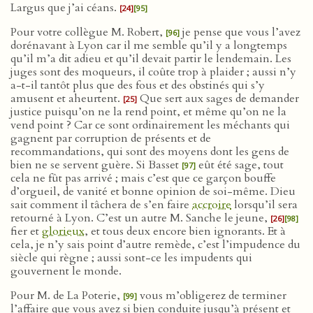
Largus que j’ai céans.
[24]
[95]
Pour votre collègue M. Robert,
je pense que vous l’avez
[96]
dorénavant à Lyon car il me semble qu’il y a longtemps
qu’il m’a dit adieu et qu’il devait partir le lendemain. Les
juges sont des moqueurs, il coûte trop à plaider ; aussi n’y
a-t-il tantôt plus que des fous et des obstinés qui s’y
amusent et aheurtent.
Que sert aux sages de demander
[25]
justice puisqu’on ne la rend point, et même qu’on ne la
vend point ? Car ce sont ordinairement les méchants qui
gagnent par corruption de présents et de
recommandations, qui sont des moyens dont les gens de
bien ne se servent guère. Si Basset
eût été sage, tout
[97]
cela ne fût pas arrivé ; mais c’est que ce garçon bouffe
d’orgueil, de vanité et bonne opinion de soi-même. Dieu
sait comment il tâchera de s’en faire
accroire
lorsqu’il sera
retourné à Lyon. C’est un autre M. Sanche le jeune,
[26]
[98]
fier et
glorieux
, et tous deux encore bien ignorants. Et à
cela, je n’y sais point d’autre remède, c’est l’impudence du
siècle qui règne ; aussi sont-ce les impudents qui
gouvernent le monde.
Pour M. de La Poterie,
vous m’obligerez de terminer
[99]
l’affaire que vous avez si bien conduite jusqu’à présent et