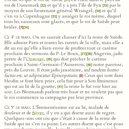
roi de Danemark
et qu’il y a pris l’île de Fyn
par le
[32]
[33]
moyen de son lieutenant général Wrangel,
et qu’il
[34]
s’en va à Copenhague
y assiéger le roi même, duquel
[35]
tous les vaisseaux sont glacés, et que le roi de Suède peut
brûler.
[7]
[36]
e
Ce 4
de mars
. On ne saurait chasser d’ici la reine de Suède.
Elle admire Paris et toutes les raretés de la ville, mais elle a
dit au roi qu’elle a bien envie de profiter tout ce carême
prochain des sermons du P. Le Boux,
Angevin, jadis
[37]
[38]
prêtre de l’
Oratoire
,
qui doit prêcher le carême
[39]
prochain à Saint-Germain-l’Auxerrois,
notre paroisse,
[40]
près du Louvre. Il était jadis janséniste,
sed tandem homo
factus est, ut adipiscatur Episcopatum
.
Ceux qui sont dans
[8]
Hesdin se font bien prier, cela fait peur à Son Éminence
qui est au lit de la goutte,
la reine le fut voir hier au
[41]
soir. Les Normands parlent très haut et ne veulent pas que
le roi commence sa campagne par leur province.
e
Ce 5
de mars
. L’Éminentissime est au lit, malade de
douleur et de
fièvre
, il y en a qui disent aussi de regret.
Quelques-uns ont cru que c’était à cause de la reine de
Suède qui ne s’en va point. Les autres disent que c’est pour