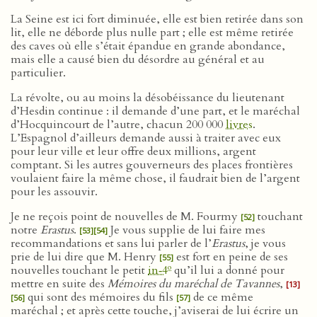
La Seine est ici fort diminuée, elle est bien retirée dans son
lit, elle ne déborde plus nulle part ; elle est même retirée
des caves où elle s’était épandue en grande abondance,
mais elle a causé bien du désordre au général et au
particulier.
La révolte, ou au moins la désobéissance du lieutenant
d’Hesdin continue : il demande d’une part, et le maréchal
d’Hocquincourt de l’autre, chacun 200 000
livres
.
L’Espagnol d’ailleurs demande aussi à traiter avec eux
pour leur ville et leur offre deux millions, argent
comptant. Si les autres gouverneurs des places frontières
voulaient faire la même chose, il faudrait bien de l’argent
pour les assouvir.
Je ne reçois point de nouvelles de M. Fourmy
touchant
[52]
notre
Erastus
.
Je vous supplie de lui faire mes
[53]
[54]
recommandations et sans lui parler de l’
Erastus
, je vous
prie de lui dire que M. Henry
est fort en peine de ses
[55]
o
nouvelles touchant le petit
in‑4
qu’il lui a donné pour
mettre en suite des
Mémoires du maréchal de Tavannes
,
[13]
qui sont des mémoires du fils
de ce même
[56]
[57]
maréchal ; et après cette touche, j’aviserai de lui écrire un