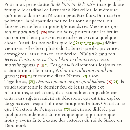
Pour moi, je ne doute
ni de l’un, ni de l’autre
, mais je doute
fort que le cardinal de Retz soit à Bruxelles, le mémoire
qu’on en a donné au Mazarin peut être faux. En matière
politique, la plupart des nouvelles sont suspectes, ou
fausses ; et ne leur importe (j’entends ces Messieurs
qui
rerum potiuntur
),
vrai ou faux, pourvu que les bruits
[16]
qui courent leur puissent être utiles et servir à quelque
chose. Aussi, les nouvelles que le
Gazetier
débite
[68]
[69]
viennent-elles bien plutôt du Cabinet que des provinces
étrangères ; aussi est-ce leur devise,
Nisi utile est quod
feceris, frustra niteris. Cum labor in damno est, crescit
mortalis egestas
.
Ces gens-là disent tous les jours en
[17]
[70]
s’aboutonnant le matin,
Nil moror officium quod me
gravat
;
et comme disait Néron
à son
[18]
[71]
[72]
Tigellinus,
Demus operam ne quisquid habeat
.
Ils
[73]
[19]
[74]
voudraient tenir le dernier écu de leurs sujets ; et
néanmoins, si cela était, ils seraient bien empêchés car
tous leurs sujets seraient au désespoir, qui est une espèce
de gens avec lesquels il ne se faut point frotter. On dit aussi
que l’élection de l’empereur
est encore différée par
[75]
quelque mandement du roi et quelque opposition que
nous y avons faite à cause des victoires du roi de Suède en
Danemark.