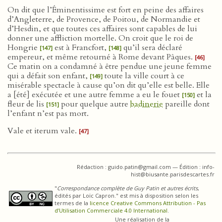
On dit que l’Éminentissime est fort en peine des affaires
d’Angleterre, de Provence, de Poitou, de Normandie et
d’Hesdin, et que toutes ces affaires sont capables de lui
donner une affliction mortelle. On croit que le roi de
Hongrie
est à Francfort,
qu’il sera déclaré
[147]
[148]
empereur, et même retourné à Rome devant Pâques.
[46]
Ce matin on a condamné à être pendue une jeune femme
qui a défait son enfant,
toute la ville court à ce
[149]
misérable spectacle à cause qu’on dit qu’elle est belle. Elle
a [été] exécutée et une autre femme a eu le fouet
et la
[150]
fleur de lis
pour quelque autre
badinerie
pareille dont
[151]
l’enfant n’est pas mort.
Vale et iterum vale.
[47]
Rédaction : guido.patin@gmail.com — Édition : info-
hist@biusante.parisdescartes.fr
"
Correspondance complète de Guy Patin et autres écrits
,
édités par Loïc Capron." est mis à disposition selon les
termes de la
licence Creative Commons Attribution - Pas
d’Utilisation Commerciale 4.0 International
.
Une réalisation de la