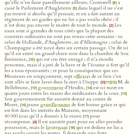
qu’elle n’en fasse pareillement ailleurs. Cromwell
a
[8]
cassé le Parlement d’Angleterre
dans lequel il ne s’est
[9]
pas trouvé si absolu qu’il pensait, et en a fait autant au
régiment de ses gardes qui ne lui a pas voulu obéir ; il
n’est donc pas encore le maître de tout le monde.
Les
[2]
eaux sont si grandes de tous côtés que la plupart des
courriers ordinaires ne sont pas venus cette semaine : ni
celui de Hollande, d’Angleterre, ni d’Allemagne ; celui de
Champagne a été noyé dans un certain passage. On dit ici
qu’il est entré un grand chien noir dans la chambre de Son
Éminence,
qui est cru être enragé ; il n’a mordu
[10]
personne, mais il a jeté de la bave et de l’écume si fort qu’il
les a tous épouvantés ; et pour la conséquence que ces
Messieurs en soupçonnent, sept
officiers
de ce lieu s’en
sont allés se faire laver dans la mer à Dieppe.
M. de
[3]
[11]
[12]
Bellebrune,
gouverneur
d’Hesdin,
est ici mort en
[13]
[14]
quatre jours entre les mains des médicastres de la cour.
[15]
Son gouvernement fut aussitôt donné au comte de
Moret,
jeune
gentilhomme
de fort bonne grâce et qui
[16]
est fort dans les intérêts du Mazarin, moyennant
40 000
écus
qu’il a donnés à la veuve
pour
[17]
récompense.
Il est aussitôt parti pour en aller prendre
[4]
possession, mais le
lieutenant
qui est dedans ne lui a
[18]
pas voulu ouvrir les portes. Il demande une forte