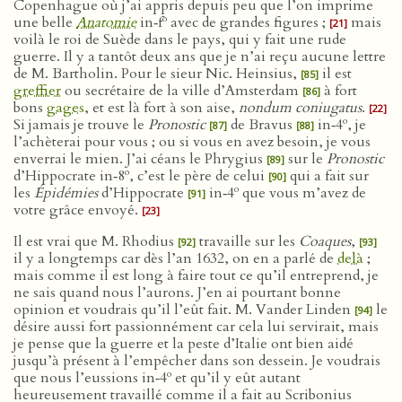
Copenhague où j’ai appris depuis peu que l’on imprime
o
une belle
Anatomie
in‑f
avec de grandes figures ;
mais
[21]
voilà le roi de Suède dans le pays, qui y fait une rude
guerre. Il y a tantôt deux ans que je n’ai reçu aucune lettre
de M. Bartholin. Pour le sieur Nic. Heinsius,
il est
[85]
greffier
ou secrétaire de la ville d’Amsterdam
à fort
[86]
bons
gages
, et est là fort à son aise,
nondum coniugatus
.
[22]
o
Si jamais je trouve le
Pronostic
de Bravus
in‑4
, je
[87]
[88]
l’achèterai pour vous ; ou si vous en avez besoin, je vous
enverrai le mien. J’ai céans le Phrygius
sur le
Pronostic
[89]
o
d’Hippocrate in‑8
, c’est le père de celui
qui a fait sur
[90]
o
les
Épidémies
d’Hippocrate
in‑4
que vous m’avez de
[91]
votre grâce envoyé.
[23]
Il est vrai que M. Rhodius
travaille sur les
Coaques
,
[92]
[93]
il y a longtemps car dès l’an 1632, on en a parlé de
delà
;
mais comme il est long à faire tout ce qu’il entreprend, je
ne sais quand nous l’aurons. J’en ai pourtant bonne
opinion et voudrais qu’il l’eût fait. M. Vander Linden
le
[94]
désire aussi fort passionnément car cela lui servirait, mais
je pense que la guerre et la peste d’Italie ont bien aidé
jusqu’à présent à l’empêcher dans son dessein. Je voudrais
o
que nous l’eussions in‑4
et qu’il y eût autant
heureusement travaillé comme il a fait au Scribonius