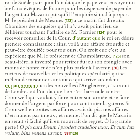
roi de Suède ; sur quoi l’on dit que le pape veut envoyer un
bref aux évêques de France pour les dispenser de payer de
l’argent au Mazarin puisqu’il l’emploie si mal à propos.
M. le président de Mesmes
a ce matin fait dire aux
[123]
Chambres des enquêtes qu’il n’y avait point lieu de
délibérer touchant l’affaire de M. Garnier
pour le
[124]
recevoir conseiller de la Cour,
d’autant que
le roi en désire
prendre connaissance ; ainsi voilà une affaire étourdie et
peut-être étouffée pour toujours. On croit que c’est un
expédient que M. le président de Champlâtreux,
son
[125]
beau-frère, a inventé pour retirer du jeu son épingle avec
moins de honte et de n’en plus parler à l’avenir.
Les
[38]
curieux de nouvelles et les politiques spéculatifs qui se
mêlent de raisonner sur tout ce qui arrive attendent
impatiemment
ici des nouvelles d’Angleterre, et surtout
de Londres où l’on dit que l’on s’est barricadé contre
Cromwell qui voulait y faire entrer son armée et se faire
donner de l’argent par force pour continuer la guerre. Si
Cromwell en toutes ces affaires avait du pis, nos affaires
n’en iraient pas mieux ; et même, l’on dit que le Mazarin
en serait si fâché qu’il en mourrait de regret. Ô la grande
perte !
O pia cura Deum ! prodest crudelior uxor, Et cum fata
volunt, bina venena iuvant
.
[39]
[126]