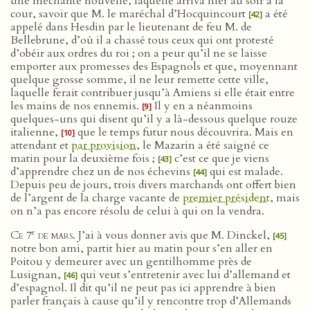
une méchante nouvelle, laquelle arriva hier au soir à la
cour, savoir que M. le maréchal d’Hocquincourt
a été
[42]
appelé dans Hesdin par le lieutenant de feu M. de
Bellebrune, d’où il a chassé tous ceux qui ont protesté
d’obéir aux ordres du roi ; on a peur qu’il ne se laisse
emporter aux promesses des Espagnols et que, moyennant
quelque grosse somme, il ne leur remette cette ville,
laquelle ferait contribuer jusqu’à Amiens si elle était entre
les mains de nos ennemis.
Il y en a néanmoins
[9]
quelques-uns qui disent qu’il y a là-dessous quelque rouze
italienne,
que le temps futur nous découvrira. Mais en
[10]
attendant et
par provision
, le Mazarin a été saigné ce
matin pour la deuxième fois ;
c’est ce que je viens
[43]
d’apprendre chez un de nos échevins
qui est malade.
[44]
Depuis peu de jours, trois divers marchands ont offert bien
de l’argent de la charge vacante de
premier président
, mais
on n’a pas encore résolu de celui à qui on la vendra.
e
Ce 7
de mars
. J’ai à vous donner avis que M. Dinckel,
[45]
notre bon ami, partit hier au matin pour s’en aller en
Poitou y demeurer avec un gentilhomme près de
Lusignan,
qui veut s’entretenir avec lui d’allemand et
[46]
d’espagnol. Il dit qu’il ne peut pas ici apprendre à bien
parler français à cause qu’il y rencontre trop d’Allemands