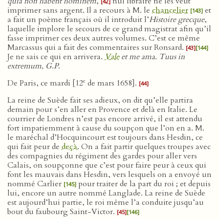
quia non habent hominem
,
nul libraire ne les veut
[42]
imprimer sans argent. Il a recours à M. le
chancelier
et
[143]
a fait un poème français où il introduit l’
Histoire grecque
,
laquelle implore le secours de ce grand magistrat afin qu’il
fasse imprimer ces deux autres volumes. C’est ce même
Marcassus qui a fait des commentaires sur Ronsard.
[43]
[144]
Je ne sais ce qui en arrivera.
Vale
et me ama. Tuus in
extremum, G.P
.
e
De Paris, ce mardi [12
de mars 1658].
[44]
La reine de Suède fait ses adieux, on dit qu’elle partira
demain pour s’en aller en Provence et delà en Italie. Le
courrier de Londres n’est pas encore arrivé, il est attendu
fort impatiemment à cause du soupçon que l’on en a. M.
le maréchal d’Hocquincourt est toujours dans Hesdin, ce
qui fait peur de
deçà
. On a fait partir quelques troupes avec
des compagnies du régiment des gardes pour aller vers
Calais, on soupçonne que c’est pour faire peur à ceux qui
font les mauvais dans Hesdin, vers lesquels on a envoyé un
nommé Carlier
pour traiter de la part du roi ; et depuis
[145]
lui, encore un autre nommé Langlade. La reine de Suède
est aujourd’hui partie, le roi même l’a conduite jusqu’au
bout du faubourg Saint-Victor.
[45]
[146]