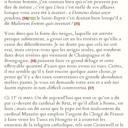
si bonne femme, j’en connais bien qui n’en peuvent pas
dire de même ; c’est que Dieu s’est mêlé de vos affaires
lorsque vous avez été à marier :
a Domino datur uxor
prudens
,
le Saint-Esprit s’en doutait bien lorsqu’il a
[34]
[122]
dit
Mulierem fortem quis inveniet ?
[35]
Vous dites que la fonte des neiges, laquelle est arrivée
presque subitement, a grossi cet an les rivières et qu’elle a
causé des débordements. Je ne doute pas que cela ne soit
vrai, mais croyez-vous que les neiges seules, qui tombent
dans deux rivières qui viennent de Champagne et de
Bourgogne,
puissent faire ce grand déluge et cette
[36]
effroyable quantité d’eaux que nous avons ici vues. Certes,
il me semble qu’il y faut encore quelque autre chose, je
pense qu’il y a des eaux souterraines en grande abondance
mêlées parmi. Je vous en demande votre avis et
a sole tuo
lucem expecto in tam difficili controversia
.
[37]
e
Ce 11
de mars
. On dit aujourd’hui que tout ce qu’on a dit
par ci-devant du cardinal de Retz, et qu’il allait à Rome, est
faux ; mais on dit aussi que le pape est fort malcontent du
cardinal Mazarin qui emploie l’argent du Clergé de France
à faire venir les Turcs en Hongrie et à soutenir les
ennemis de la religion catholique, tels sont Cromwell et le