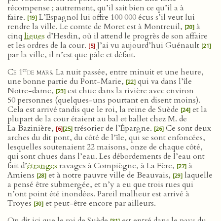
récompense ; autrement, qu’il sait bien ce qu’il a à
faire.
L’Espagnol lui offre 100 000 écus s’il veut lui
[19]
rendre la ville. Le comte de Moret est à Montreuil,
à
[20]
cinq
lieues
d’Hesdin, où il attend le progrès de son affaire
et les ordres de la cour.
J’ai vu aujourd’hui Guénault
[5]
[21]
par la ville, il n’est que pâle et défait.
er
Ce 1
de mars
. La nuit passée, entre minuit et une heure,
une bonne partie du Pont-Marie,
qui va dans l’île
[22]
Notre-dame,
est chue dans la rivière avec environ
[23]
50 personnes (quelques-uns pourtant en disent moins).
Cela est arrivé tandis que le roi, la reine de Suède
et la
[24]
plupart de la cour étaient au bal et ballet chez M. de
La Bazinière,
trésorier de l’Épargne.
Ce sont deux
[6]
[25]
[26]
arches du dit pont, du côté de l’île, qui se sont enfoncées,
lesquelles soutenaient 22 maisons, onze de chaque côté,
qui sont chues dans l’eau. Les débordements de l’eau ont
fait d’
étranges
ravages à Compiègne, à La Fère,
à
[27]
Amiens
et à notre pauvre ville de Beauvais,
laquelle
[28]
[29]
a pensé être submergée, et n’y a eu que trois rues qui
n’ont point été inondées. Pareil malheur est arrivé à
Troyes
et peut-être encore par ailleurs.
[30]
On dit ici que le roi de Suède
est entré dans le pays du
[31]