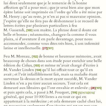
lui direz seulement que je le remercie de la bonne
affection qu’il a pour moi ; que je serai bien aise que mon
épître latine soit imprimée en l’ordre qu’elle a été mise par
M. Henry ; qu’au reste, je n’en ai pas si mauvaise opinion.
J’espère qu’elle ne fera pas de déshonneur à ce recueil de
lettres écrites par plusieurs particuliers à feu
M. Gassendi,
son maître. La phrase dont il doute est
[100]
belle et bonne ; néanmoins, changez-la comme il vous
plaira, si d’aventure il en parle davantage, pour nous
accommoder, comme vous dites très bien, à son infirmité
latine et intellectuelle.
[27]
[101]
Feu M. Moreau,
de bonne et heureuse mémoire, avait
[102]
beaucoup de choses dans son étude pour enrichir une belle
édition du
Celsus
,
et même m’avait chargé d’écrire à
[103]
M. Vander Linden
qu’il lui offrait tout ce qu’il en
[104]
avait ; et l’eût infailliblement fait, mais sa maladie étant
survenue là-dessus et la mort ayant succédé, M. Vander
Linden n’en a pu tirer aucun secours. Tout cela est
demeuré aux libraires qui l’ont envahie et enlevée ;
[28]
[105]
et puis après cela, a passé à M. Fouquet,
procureur
[106]
général, qui pour 10 000 livres a eu tout ce qui en
appartenait à la médecine ; et cela demeure caché chez lui,
en possession seulement d’un jésuite qui est un peu son