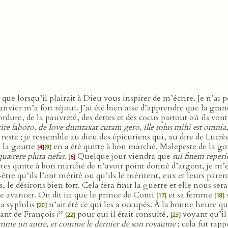
s que lorsqu’il plairait à Dieu vous inspirer de m’écrire. Je n’
anvier m’a fort réjoui. J’ai été bien aise d’apprendre que la gr
rdure, de la pauvreté, des dettes et des cocus partout où ils von
e laboro, de Iove dumtaxat curam gero, ille solus mihi est omnia
este ; je ressemble au dieu des épicuriens qui, au dire de Lucr
 la goutte
en a été quitte à bon marché. Malepeste de la go
[4]
[9]
 quærere plura nefas
.
Quelque jour viendra que
sui finem reperi
[6]
es quitte à bon marché de n’avoir point donné d’argent, je m’
-être qu’ils l’ont mérité ou qu’ils le méritent, eux et leurs paren
le désirons bien fort. Cela fera finir la guerre et elle nous ser
re avancer. On dit ici que le prince de Conti
et sa femme
[17]
[18]
a syphilis
n’ait été ce qui les a occupés. À la bonne heure qu’i
[20]
er
ant de François
i
pour qui il était consulté,
voyant qu’il 
[22]
[23]
mme un autre, et comme le dernier de son royaume
; cela fut rapp