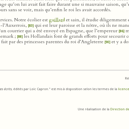
age qu’on lui avait fait faire durant une si mauvaise saison, qu’
rs sans se voir, mais qu’enfin le roi les avait accordés.
vices. Notre écolier est
gaillard
et sain, il étudie diligemment e
n-l’Auxerrois,
qui est leur paroisse et la nôtre, où ils ne ma
[83]
 d’un courrier qui a été envoyé en Espagne, que l’empereur
mê
[86]
anemark ;
les Hollandais font de grands efforts pour secourir ce
[88]
 fait par des princesses parentes du roi d’Angleterre
et y a do
[90]
Ré
s écrits
, édités par Loïc Capron." est mis à disposition selon les termes de la
licence
Une réalisation de la
Direction d