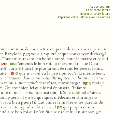
Codes couleur
Citer cette lettre
Imprimer cette lettre
Imprimer cette lettre avec ses notes
ai point coutume de me mettre en peine de mes amis si je n’en
ande Babylone
vous ait quitté et que vous soyez déchargé
[1]
[2]
t. Tout est ici revenu en bonne santé, pour le maître et ce qui
,
j’entends le bon roi,
notre maître que Dieu
[2]
[3]
[4]
[5]
[6]
èce
qui a été sacré le plus savant de tous les poètes latins,
[8]
utte !
que n’a-t-il eu la peste puisqu’il la mérite bien,
[5]
[10]
et, et tandem desinet miniatus ille Iupiter, ne dicam mactator, et
en réjouis,
non equidem invideo, miror magis
;
mais je
[8]
[13]
ts. On croit bien ici que le roi épousera l’infante
a une reine de paix,
ainsi soit-il. Si le
cardinal
désire ce
[16]
sont guéris. Il y a eu quelques médecins et chirurgiens
l soit bien guéri ! il faut aimer le maître et les parents du
avait cette syphilis, dit à Fernel
qui proposait son
[24]
orté à ce bon roi qui n’en fit que rire et lui en sut bon gré.