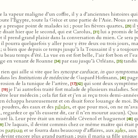
e la vapeur maligne d’un coffre, il y a d’anciennes histoires qu
oute l’Égypte, toute la Grèce et une partie de l’Asie. Nous avon
’y a presque point de malades ici ; pour les fièvres quartes,
il 
[29]
 disait hier que le second, qui est Carolus,
lui a promis de 
[31]
 et il prend grand plaisir dans la conversation du mien. Ce sera 
il pourra quelquefois y aller pour y être deux ou trois jours, mai
; si bien que depuis ce temps jusqu’à la Toussaint il y a toujour
u beau temps d’été. La vue en est fort belle, l’air fort bon et l
voyage en venant de Roanne
par eau jusqu’à Orléans,
tandis 
[34]
[35]
 rien qui aille si vite que les
syncopæ cardiacæ, in quo symptomate
 dans les
Institutions de médecine
de Gaspard Hofmann,
page
[40]
érosion de la tunique de l’artère,
qui sont deux symptômes
[17]
[42]
,
je l’ai autrefois traité fort malade de plusieurs maladies. S
[19]
tre leur médecin ; cela fut fait et j’en ai reçu trois demi-année
 en échappa heureusement et on disait force louange de moi. B
s poudres, des eaux et des
pilules
, et que pour moi, on ne m’avai
, regardez ce qu’ils eussent dit, car il n’en mourut aucun). Quand
emeuré là. Leur père était un misérable Cévenol et huguenot
qu
[48]
De laquais, il devint commis chez ce même maître qui était p
49]
ros
partisan
et se fourra dans beaucoup d’affaires, aux
aides
, aux
devint encore plus grand partisan ; puis il maria sa fille uniqu