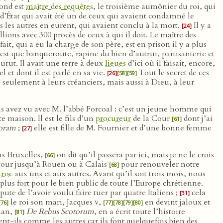
econd est
maître des requêtes
, le troisième aumônier du roi, qui
d’État qui avait été un de ceux qui avaient condamné le
les autres en eurent, qui avaient conclu à la mort.
Il y a
[24]
llions avec 300 procès de ceux à qui il doit. Le maître des
ait, qui a eu la charge de son père, est en prison il y a plus
est que banqueroute, rapine du bien d’autrui, partisanterie et
urut. Il avait une terre à deux
lieues
d’ici où il faisait, encore,
 et dont il est parlé en sa vie.
Tout le secret de ces
[26]
[58]
[59]
 seulement à leurs créanciers, mais aussi à Dieu, à leur
vous avez vu avec M. l’abbé Forcoal : c’est un jeune homme qui
e maison. Il est le fils d’un
procureur
de la Cour
dont j’ai
[61]
coram
;
elle est fille de M. Fournier et d’une bonne femme
[27]
ns Bruxelles,
on dit qu’il passera par ici, mais je ne le crois
[66]
 tour jusqu’à Rouen ou à Calais
pour renouveler notre
[68]
croc
aux uns et aux autres. Avant qu’il soit trois mois, nous
plus fort pour le bien public de toute l’Europe chrétienne.
ute de l’avoir voulu faire tuer par quatre Italiens ;
cela
[31]
le roi son mari, Jacques
v
,
en devint jaloux et
[76]
[77]
[78]
[79]
[80]
nan,
De Rebus Scotorum
, en a écrit toute l’histoire
[81]
ent-ils comme les autres car ils font quelquefois bien des