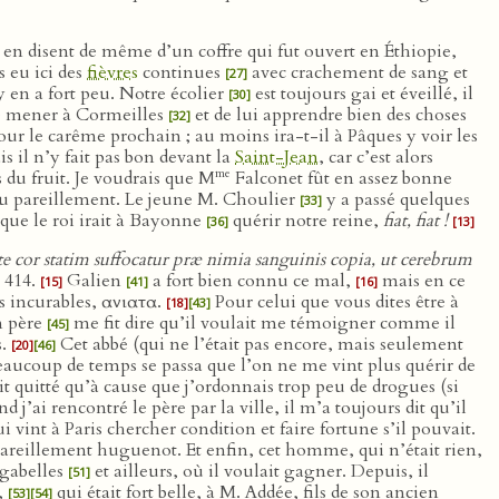
i en disent de même d’un coffre qui fut ouvert en Éthiopie,
s eu ici des
fièvres
continues
avec crachement de sang et
[27]
y en a fort peu. Notre écolier
est toujours gai et éveillé, il
[30]
le mener à Cormeilles
et de lui apprendre bien des choses
[32]
pour le carême prochain ; au moins ira-t-il à Pâques y voir les
s il n’y fait pas bon devant la
Saint-Jean
, car c’est alors
me
s du fruit. Je voudrais que M
Falconet fût en assez bonne
’eau pareillement. Le jeune M. Choulier
y a passé quelques
[33]
que le roi irait à Bayonne
quérir notre reine,
fiat, fiat !
[36]
[13]
 cor statim suffocatur præ nimia sanguinis copia, ut cerebrum
 414.
Galien
a fort bien connu ce mal,
mais en ce
[15]
[41]
[16]
 incurables, ανιατα.
Pour celui que vous dites être à
[18]
[43]
on père
me fit dire qu’il voulait me témoigner comme il
[45]
s.
Cet abbé (qui ne l’était pas encore, mais seulement
[20]
[46]
eaucoup de temps se passa que l’on ne me vint plus quérir de
t quitté qu’à cause que j’ordonnais trop peu de drogues (si
 j’ai rencontré le père par la ville, il m’a toujours dit qu’il
i vint à Paris chercher condition et faire fortune s’il pouvait.
areillement huguenot. Et enfin, cet homme, qui n’était rien,
 gabelles
et ailleurs, où il voulait gagner. Depuis, il
[51]
e,
qui était fort belle, à M. Addée, fils de son ancien
[53]
[54]