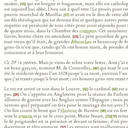
maître,
qui est borgne et huguenot, mais elle est catholi
[55]
est aujourd’hui abbé, Dieu sait à quel titre ! Le procès pour 
pauvre maréchal de Marillac
et avait eu le don de cette 
[57]
un fils théologien qui est devenu fou et quelques autres petits
requêtes est persécuté de tous côtés pour avoir répondu pour so
de quatre mois, dans la Chambre des
comptes
. Cet aumônier 
larcin, bonne chère en attendant.
Le père possédait de gran
[25]
tout vieux qu’il était, de grandes
débauches
et beaucoup de fol
gens-là n’est que, tandis qu’ils ont bonne main, de prendre de
conscience et à leur honneur.
e
Ce 29
de janvier
. Mais je viens de relire votre lettre, dont j
est beau garçon, nommé M. de Courcelles,
qui était le co
[60]
été le médecin depuis l’an 1628 jusqu’à sa mort, environ l’a
que j’ai traités jusqu’à leur mort ; ces bonnes gens
vere erant 
Le roi est arrivé ce soir dans le Louvre,
le cardinal
est 
[62]
[63]
pas.
On s’apprête en Angleterre pour la séance du Parle
[29]
alliance de guerre avec les Anglais contre l’Espagne ; mais p
verrons quel préparatif on fera pour le mariage du roi avec l’
On fait courir le bruit que l’
électeur
de Bavière
est en fo
[69]
sent le
roman
et je ne le crois point. Marie Stuart,
reine
[72]
[73]
le fit poignarder en sa présence et devant sa femme, d’où p
doctement et élégamment.
Les princes sont malheureux en 
[32]