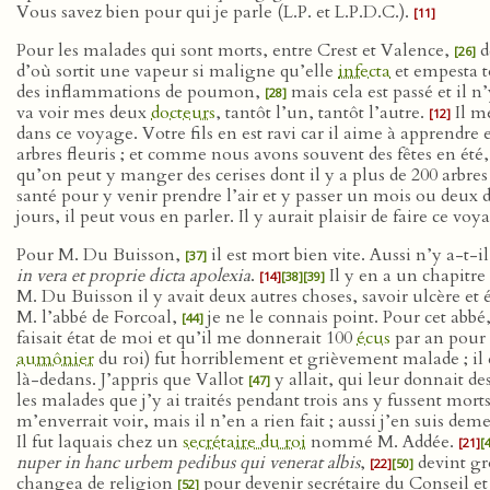
Vous savez bien pour qui je parle (L.P. et L.P.D.C.).
[11]
Pour les malades qui sont morts, entre Crest et Valence,
d
[26]
d’où sortit une vapeur si maligne qu’elle
infecta
et empesta t
des inflammations de poumon,
mais cela est passé et il n
[28]
va voir mes deux
docteurs
, tantôt l’un, tantôt l’autre.
Il me
[12]
dans ce voyage. Votre fils en est ravi car il aime à apprendre
arbres fleuris ; et comme nous avons souvent des fêtes en été, 
qu’on peut y manger des cerises dont il y a plus de 200 arbres 
santé pour y venir prendre l’air et y passer un mois ou deux d
jours, il peut vous en parler. Il y aurait plaisir de faire ce 
Pour M. Du Buisson,
il est mort bien vite. Aussi n’y a-t-il
[37]
in vera et proprie dicta apolexia
.
Il y en a un chapitre
[14]
[38]
[39]
M. Du Buisson il y avait deux autres choses, savoir ulcère et 
M. l’abbé de Forcoal,
je ne le connais point. Pour cet abbé
[44]
faisait état de moi et qu’il me donnerait 100
écus
par an pour ê
aumônier
du roi) fut horriblement et grièvement malade ; il
là-dedans. J’appris que Vallot
y allait, qui leur donnait de
[47]
les malades que j’y ai traités pendant trois ans y fussent morts
m’enverrait voir, mais il n’en a rien fait ; aussi j’en suis d
Il fut laquais chez un
secrétaire du roi
nommé M. Addée.
[21]
[
nuper in hanc urbem pedibus qui venerat albis
,
devint g
[22]
[50]
changea de religion
pour devenir secrétaire du Conseil et 
[52]