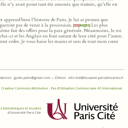
elle n’y avait point tant été amenée que traînée, qu’elle en
t apprend bien l’histoire de Paris. Je lui ai promis que
nqueront pas de venir à la procession.
Les plus
[33]
[84]
[85]
me fait des offres pour la paix générale. Néanmoins, le roi
lui-ci et les Anglais en font autant de leur côté pour l’autre.
nné ordre. Je vous baise les mains et suis de tout mon cœur
daction : guido.patin@gmail.com — Édition : info-hist@biusante.parisdescartes.fr
 Creative Commons Attribution - Pas d’Utilisation Commerciale 4.0 International
.
es bibliothèques et musées
d'Université Paris Cité