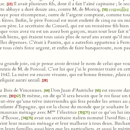
que.
Il avait plusieurs fils, dont il a fait l’aîné capitaine ; le s
[23]
cette abbaye a duré douze ans, contre M. de Moricq,
conseiller
[56]
abbaye pour récompense, outre de l’argent comptant, comme tous 
 frères. Enfin, le père Forcoal est mort endetté de cinq ou six mi
n père. Le secrétaire du Conseil, qui est un troisième fils bien f
que vous avez vu est un assez bon garçon, mais tout leur fait n’
ds biens, qui étaient tous saisis plus de neuf ans avant qu’il mo
les dépenses. C’était à Pantin, qui a autrefois appartenu à Fernel
 tous côtés force argent, et enfin de faire banqueroute, non pas
’ai eu grande joie, où je pense avoir deviné le nom de celui que 
mmis de M. de Forcoal. C’est lui que j’ai le premier traité en cett
n 1642. La mère est encore vivante, qui est bonne femme,
plura 
reliquiæ auræi sæculi
.
[28]
au Bois de Vincennes.
Don Juan d’Autriche
est encore da
[64]
[65]
ment.
Et même, on dit qu’il sera besoin que le roi fasse un
[30]
[67]
eut-être qu’une trêve interviendra qui fera pendre les armes au
infante d’Espagne, qui est la chose du monde que je souhaite le 
me
rt mauvais ménage avec M
l’électrice
sur ce qu’on lui imp
[70]
[71]
 d’Écosse,
avait un secrétaire italien nommé David Rits ;
[74]
[75]
rovint leur mauvais ménage et leur malheur à tous deux. Bucha
leurs familles aussi bien que les particuliers, et aussi le mérit