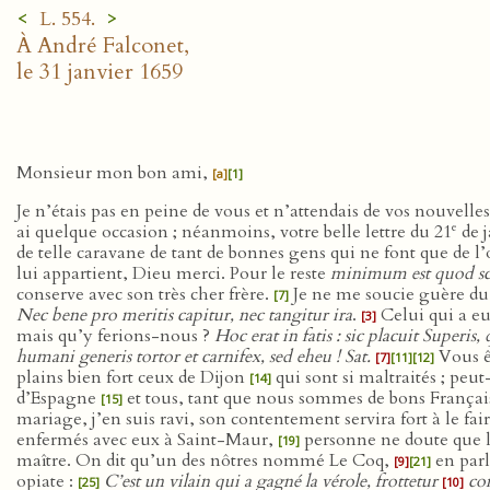
<
>
L. 554.
À André Falconet,
le 31 janvier 1659
Monsieur mon bon ami,
[a]
[1]
Je n’étais pas en peine de vous et n’attendais de vos nouvelle
e
ai quelque occasion ; néanmoins, votre belle lettre du 21
de j
de telle caravane de tant de bonnes gens qui ne font que de l’o
lui appartient, Dieu merci. Pour le reste
minimum est quod scir
conserve avec son très cher frère.
Je ne me soucie guère du r
[7]
Nec bene pro meritis capitur, nec tangitur ira
.
Celui qui a eu
[3]
mais qu’y ferions-nous ?
Hoc erat in fatis : sic placuit Superis,
humani generis tortor et carnifex, sed eheu ! Sat.
Vous êt
[7]
[11]
[12]
plains bien fort ceux de Dijon
qui sont si maltraités ; peut
[14]
d’Espagne
et tous, tant que nous sommes de bons Français, 
[15]
mariage, j’en suis ravi, son contentement servira fort à le fai
enfermés avec eux à Saint-Maur,
personne ne doute que l
[19]
maître. On dit qu’un des nôtres nommé Le Coq,
en parl
[9]
[21]
opiate :
C’est un vilain qui a gagné la vérole, frottetur
co
[25]
[10]