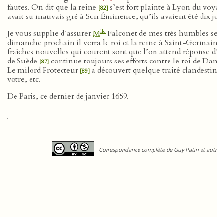
fautes. On dit que la reine
s’est fort plainte à Lyon du voy
[82]
avait su mauvais gré à Son Éminence, qu’ils avaient été dix jou
lle
Je vous supplie d’assurer
M
Falconet de mes très humbles ser
dimanche prochain il verra le roi et la reine à Saint-Germai
fraîches nouvelles qui courent sont que l’on attend réponse
de Suède
continue toujours ses efforts contre le roi de D
[87]
Le milord Protecteur
a découvert quelque traité clandestin
[89]
votre, etc.
De Paris, ce dernier de janvier 1659.
"
Correspondance complète de Guy Patin et autre