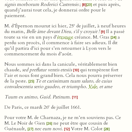
signis morborum Roderici Castrensis
;
et puis après,
[8]
[23]
quand j’aurai tout cela, je donnerai ordre pour le
paiement.
e
M. d’Épernon mourut ici hier, 25
de juillet, à neuf heures
du matin,
Belle âme devant Dieu, s’il y croyait !
Il a passé
[9]
toute sa vie en un pays d’
étrange
créance. M. Gras
a
[24]
perdu son procès, il commence à faire ses adieux. Il dit
qu’il partira d’ici pour s’en retourner à Lyon vers le
commencement du mois d’août.
Nous sommes ici dans la canicule, véritablement bien
chaude,
sed preflatur ventis etesiis
qui tempèrent fort
[10]
l’air et nous font grand bien. Cela nous pourra préserver
de la peste.
Te et carissimam tuam saluto, de cuius
[25]
convalescentia serio gaudeo, et triumpho.
Vale
, et ame
Tuum ex animo, Guid. Patinum
.
[11]
e
De Paris, ce mardi 26
de juillet 1661.
Pour votre M. de Charnaza, je ne m’en souviens pas. Ce
M. Le Noir de Gien
ne peut être que cousin de
[26]
Guénault,
nec eum novi
.
Votre M. Colot
[27]
[12]
[28]