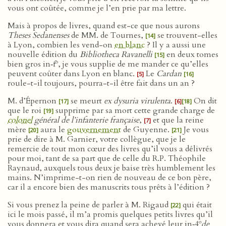
vous ont coûtée, comme je l’en prie par ma lettre.
Mais à propos de livres, quand est-ce que nous aurons
Theses Sedanenses
de MM. de Tournes,
se trouvent-elles
[14]
à Lyon, combien les vend-on
en blanc
? Il y a aussi une
nouvelle édition du
Bibliotheca Ravanelli
en deux tomes
[15]
o
bien gros in‑f
, je vous supplie de me mander ce qu’elles
peuvent coûter dans Lyon en blanc.
Le
Cardan
[5]
[16]
roule-t-il toujours, pourra-t-il être fait dans un an ?
M. d’Épernon
se meurt
ex dysuria virulenta
.
On dit
[17]
[6]
[18]
que le roi
supprime par sa mort cette grande charge de
[19]
colonel
général de l’infanterie française
,
et que la reine
[7]
mère
aura le
gouvernement
de Guyenne.
Je vous
[20]
[21]
prie de dire à M. Garnier, votre collègue, que je le
remercie de tout mon cœur des livres qu’il vous a délivrés
pour moi, tant de sa part que de celle du R.P. Théophile
Raynaud, auxquels tous deux je baise très humblement les
mains. N’imprime-t-on rien de nouveau de ce bon père,
car il a encore bien des manuscrits tous prêts à l’édition ?
Si vous prenez la peine de parler à M. Rigaud
qui était
[22]
ici le mois passé, il m’a promis quelques petits livres qu’il
o
vous donnera et vous dira quand sera achevé leur in‑4
de