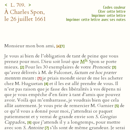
<
>
L. 709.
Codes couleur
À Charles Spon,
Citer cette lettre
Imprimer cette lettre
le 26 juillet 1661
Imprimer cette lettre avec ses notes
Monsieur mon bon ami,
[a]
[1]
Je vous ai bien de l’obligation de tant de peine que vous
lle
prenez pour moi. Dieu soit loué que
M
Spon se porte
mieux.
Pour les 30 exemplaires de votre
Pronostic
[2]
[3]
qu’avez délivrés à M. de Falconet,
factum est hoc præter
mentem meam
:
je priais mondit sieur de me les acheter
[1]
chez M. Huguetan
et il les est allé prendre de vous. Il
[4]
n’est pas raison que je fasse des libéralités à vos dépens ni
que je vous empêche d’en faire à tant d’amis que pouvez
avoir. Voilà qui m’embarrasse, je voudrais bien que cela
allât autrement. Je vous prie de remercier M. Garnier
de
[5]
ce qu’il vous a donné pour moi, j’attendrai ce paquet
patiemment et y verrai de grande envie son
S. Geogius
Cappadox
,
que j’attends il y a longtemps, pour mettre
[6]
avec son
S. Antoine
s’ils sont de même grandeur. Je serai
[7]