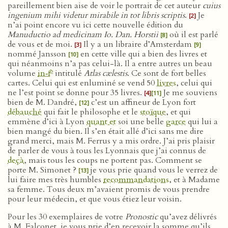
pareillement bien aise de voir le portrait de cet auteur
cuius
ingenium mihi videtur mirabile in tot libris scriptis
.
Je
[2]
n’ai point encore vu ici cette nouvelle édition du
Manuductio ad medicinam Io. Dan. Horstii
où il est parlé
[8]
de vous et de moi.
Il y a un libraire d’Amsterdam
[3]
[9]
nommé Jansson
en cette ville qui a bien des livres et
[10]
qui néanmoins n’a pas celui-là. Il a entre autres un beau
o
volume
in‑f
intitulé
Atlas cælestis
. Ce sont de fort belles
cartes. Celui qui est enluminé se vend 50
livres
, celui qui
ne l’est point se donne pour 35 livres.
Je me souviens
[4]
[11]
bien de M. Dandré,
c’est un affineur de Lyon fort
[12]
débauché
qui fait le philosophe et le
stoïque
, et qui
emmène d’ici à Lyon
quant et
soi une belle
garce
qui lui a
bien mangé du bien. Il s’en était allé d’ici sans me dire
grand merci, mais M. Ferrus y a mis ordre. J’ai pris plaisir
de parler de vous à tous les Lyonnais que j’ai connus de
deçà
, mais tous les coups ne portent pas. Comment se
porte M. Simonet ?
je vous prie quand vous le verrez de
[13]
lui faire mes très humbles
recommandations
, et à Madame
sa femme. Tous deux m’avaient promis de vous prendre
pour leur médecin, et que vous étiez leur voisin.
Pour les 30 exemplaires de votre
Pronostic
qu’avez délivrés
à M. Falconet, je vous prie d’en recevoir la somme qu’ils