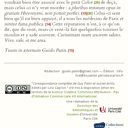
voudrait bien être associé avec le petit Colot
de deçà,
[29]
mais celui-ci n’y veut mordre :
a pluribus testatum opus in
gratiam Hieronymi, non potuit perfici
.
Celui-ci sent
[13]
[30]
bien qu’il est bien appuyé, il a tous les médecins de Paris
et
nititur fama publica
.
Cette réputation n’est, à ce qu’on
[14]
dit, que du vent, mais ce vent-là fait quelquefois tourner le
moulin et y aide souvent.
Carissimam tuam uxorem saluto.
Vive, vale, et me ama
.
Tuum in æternum Guido Patin
.
[15]
Rédaction : guido.patin@gmail.com — Édition : info-
hist@biusante.parisdescartes.fr
"
Correspondance complète de Guy Patin et autres écrits
,
édités par Loïc Capron." est mis à disposition selon les
termes de la
licence Creative Commons Attribution - Pas
d’Utilisation Commerciale 4.0 International
.
Une réalisation de la
Direction des
bibliothèques et
musées
d'Université
Paris Cité