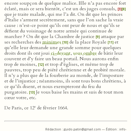
encore soupçon de quelque malice. Elle n’a pas encore fort
éclaté, mais ce sera bientôt, c’est un des juges consuls,
[3]
[8]
que je traite malade, qui me l’a dit. On dit que les princes
d’Italie s’arment secrètement, sans que l’on sache la vraie
cause : n’est-ce point qu’ils ont peur de nous et qu’ils se
défient du voisinage de notre armée qui continue de
marcher ? On dit que la Chambre de justice
attaque par
[9]
ses recherches des
minimes
de la place Royale
et
[10]
[11]
qu’elle leur demande une grande somme pour quelques
droits dont ils ont joui
ci-devant
,
sous ombre
de bâtir leur
couvent et d’y faire un beau portail. Nous aurons enfin
trop de moines,
et trop d’églises, et même trop de
[12]
pauvres, trop peu de piété chrétienne et de probité morale.
Il n’y a plus que de la fourberie au monde, de l’imposture
et de l’injustice ; néanmoins, ils sont tous bons chrétiens, à
ce qu’ils disent, et nous exempteront du feu du
purgatoire.
Je vous baise les mains et suis de tout mon
[13]
cœur votre, etc.
e
De Paris, ce 12
de février 1664.
Rédaction : guido.patin@gmail.com — Édition : info-