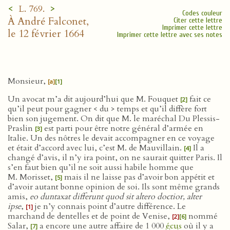
<
>
L. 769.
Codes couleur
À André Falconet,
Citer cette lettre
Imprimer cette lettre
le 12 février 1664
Imprimer cette lettre avec ses notes
Monsieur,
[a]
[1]
Un avocat m’a dit aujourd’hui que M. Fouquet
fait ce
[2]
qu’il peut pour gagner < du > temps et qu’il diffère fort
bien son jugement. On dit que M. le maréchal Du Plessis-
Praslin
est parti pour être notre général d’armée en
[3]
Italie. Un des nôtres le devait accompagner en ce voyage
et était d’accord avec lui, c’est M. de Mauvillain.
Il a
[4]
changé d’avis, il n’y ira point, on ne saurait quitter Paris. Il
s’en faut bien qu’il ne soit aussi habile homme que
M. Morisset,
mais il ne laisse pas d’avoir bon appétit et
[5]
d’avoir autant bonne opinion de soi. Ils sont même grands
amis,
eo duntaxat differunt quod sit altero doctior, alter
ipse
,
je n’y connais point d’autre différence. Le
[1]
marchand de dentelles et de point de Venise,
nommé
[2]
[6]
Salar,
a encore une autre affaire de 1 000
écus
où il y a
[7]