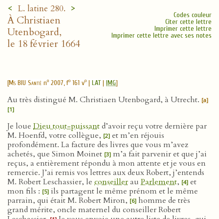
<
>
L. latine 280.
Codes couleur
À Christiaen
Citer cette lettre
Imprimer cette lettre
Utenbogard,
Imprimer cette lettre avec ses notes
le 18 février 1664
o
o
o
[
Ms BIU Santé
n
2007, f
161 v
|
LAT
|
IMG
]
Au très distingué M. Christiaen Utenbogard, à Utrecht.
[a]
[1]
Je loue
Dieu tout-puissant
d’avoir reçu votre dernière par
M. Hoenfd, votre collègue,
et m’en réjouis
[2]
profondément. La facture des livres que vous m’avez
achetés, que Simon Moinet
m’a fait parvenir et que j’ai
[3]
reçus, a entièrement répondu à mon attente et je vous en
remercie. J’ai remis vos lettres aux deux Robert, j’entends
M. Robert Leschassier, le
conseiller
au
Parlement
,
et
[4]
mon fils :
ils partagent le même prénom et le même
[5]
parrain, qui était M. Robert Miron,
homme de très
[6]
grand mérite, oncle maternel du conseiller Robert