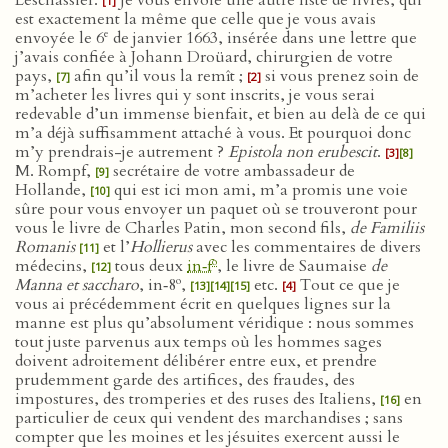
Leschassier.
Je vous envoie une autre liste de livres, qui
[1]
est exactement la même que celle que je vous avais
e
envoyée le 6
de janvier 1663, insérée dans une lettre que
j’avais confiée à Johann Droüard, chirurgien de votre
pays,
afin qu’il vous la remît ;
si vous prenez soin de
[7]
[2]
m’acheter les livres qui y sont inscrits, je vous serai
redevable d’un immense bienfait, et bien au delà de ce qui
m’a déjà suffisamment attaché à vous. Et pourquoi donc
m’y prendrais-je autrement ?
Epistola non erubescit
.
[3]
[8]
M. Rompf,
secrétaire de votre ambassadeur de
[9]
Hollande,
qui est ici mon ami, m’a promis une voie
[10]
sûre pour vous envoyer un paquet où se trouveront pour
vous le livre de Charles Patin, mon second fils,
de Familiis
Romanis
et l’
Hollierus
avec les commentaires de divers
[11]
o
médecins,
tous deux
in‑f
, le livre de Saumaise
de
[12]
o
Manna et saccharo
, in‑8
,
etc.
Tout ce que je
[13]
[14]
[15]
[4]
vous ai précédemment écrit en quelques lignes sur la
manne est plus qu’absolument véridique : nous sommes
tout juste parvenus aux temps où les hommes sages
doivent adroitement délibérer entre eux, et prendre
prudemment garde des artifices, des fraudes, des
impostures, des tromperies et des ruses des Italiens,
en
[16]
particulier de ceux qui vendent des marchandises ; sans
compter que les moines et les jésuites exercent aussi le