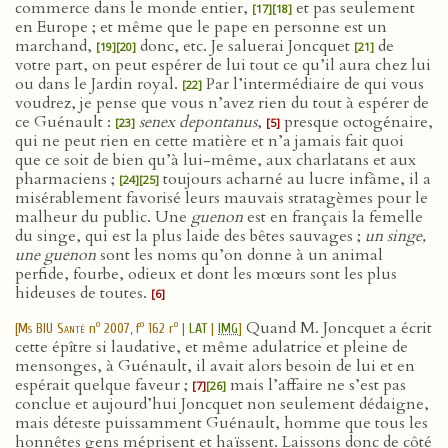
commerce dans le monde entier,
et pas seulement
[17]
[18]
en Europe ; et même que le pape en personne est un
marchand,
donc, etc. Je saluerai Joncquet
de
[19]
[20]
[21]
votre part, on peut espérer de lui tout ce qu’il aura chez lui
ou dans le Jardin royal.
Par l’intermédiaire de qui vous
[22]
voudrez, je pense que vous n’avez rien du tout à espérer de
ce Guénault :
senex depontanus
,
presque octogénaire,
[23]
[5]
qui ne peut rien en cette matière et n’a jamais fait quoi
que ce soit de bien qu’à lui-même, aux charlatans et aux
pharmaciens ;
toujours acharné au lucre infâme, il a
[24]
[25]
misérablement favorisé leurs mauvais stratagèmes pour le
malheur du public. Une
guenon
est en français la femelle
du singe, qui est la plus laide des bêtes sauvages ;
un singe,
une guenon
sont les noms qu’on donne à un animal
perfide, fourbe, odieux et dont les mœurs sont les plus
hideuses de toutes.
[6]
Quand M. Joncquet a écrit
o
o
o
[
Ms BIU Santé
n
2007, f
162 r
|
LAT
|
IMG
]
cette épître si laudative, et même adulatrice et pleine de
mensonges, à Guénault, il avait alors besoin de lui et en
espérait quelque faveur ;
mais l’affaire ne s’est pas
[7]
[26]
conclue et aujourd’hui Joncquet non seulement dédaigne,
mais déteste puissamment Guénault, homme que tous les
honnêtes gens méprisent et haïssent. Laissons donc de côté