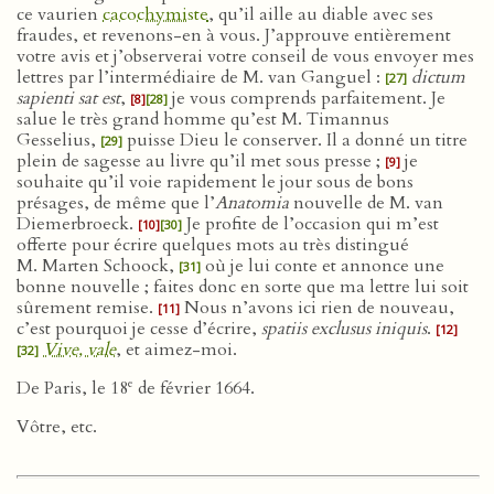
ce vaurien
cacochymiste
, qu’il aille au diable avec ses
fraudes, et revenons-en à vous. J’approuve entièrement
votre avis et j’observerai votre conseil de vous envoyer mes
lettres par l’intermédiaire de M. van Ganguel :
dictum
[27]
sapienti sat est
,
je vous comprends parfaitement. Je
[8]
[28]
salue le très grand homme qu’est M. Timannus
Gesselius,
puisse Dieu le conserver. Il a donné un titre
[29]
plein de sagesse au livre qu’il met sous presse ;
je
[9]
souhaite qu’il voie rapidement le jour sous de bons
présages, de même que l’
Anatomia
nouvelle de M. van
Diemerbroeck.
Je profite de l’occasion qui m’est
[10]
[30]
offerte pour écrire quelques mots au très distingué
M. Marten Schoock,
où je lui conte et annonce une
[31]
bonne nouvelle ; faites donc en sorte que ma lettre lui soit
sûrement remise.
Nous n’avons ici rien de nouveau,
[11]
c’est pourquoi je cesse d’écrire,
spatiis exclusus iniquis
.
[12]
Vive, vale
, et aimez-moi.
[32]
e
De Paris, le 18
de février 1664.
Vôtre, etc.