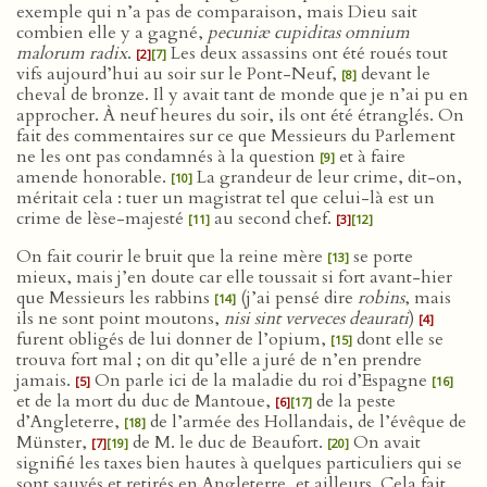
exemple qui n’a pas de comparaison, mais Dieu sait
combien elle y a gagné,
pecuniæ cupiditas omnium
malorum radix
.
Les deux assassins ont été roués tout
[2]
[7]
vifs aujourd’hui au soir sur le Pont-Neuf,
devant le
[8]
cheval de bronze. Il y avait tant de monde que je n’ai pu en
approcher. À neuf heures du soir, ils ont été étranglés. On
fait des commentaires sur ce que Messieurs du Parlement
ne les ont pas condamnés à la question
et à faire
[9]
amende honorable.
La grandeur de leur crime, dit-on,
[10]
méritait cela : tuer un magistrat tel que celui-là est un
crime de lèse-majesté
au second chef.
[11]
[3]
[12]
On fait courir le bruit que la reine mère
se porte
[13]
mieux, mais j’en doute car elle toussait si fort avant-hier
que Messieurs les rabbins
(j’ai pensé dire
robins
, mais
[14]
ils ne sont point moutons,
nisi sint verveces deaurati
)
[4]
furent obligés de lui donner de l’opium,
dont elle se
[15]
trouva fort mal ; on dit qu’elle a juré de n’en prendre
jamais.
On parle ici de la maladie du roi d’Espagne
[5]
[16]
et de la mort du duc de Mantoue,
de la peste
[6]
[17]
d’Angleterre,
de l’armée des Hollandais, de l’évêque de
[18]
Münster,
de M. le duc de Beaufort.
On avait
[7]
[19]
[20]
signifié les taxes bien hautes à quelques particuliers qui se
sont sauvés et retirés en Angleterre, et ailleurs. Cela fait