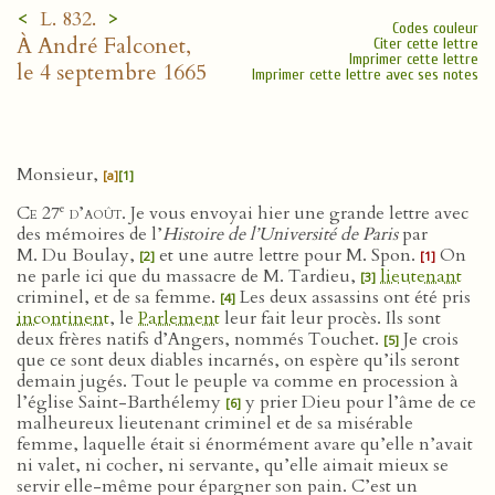
<
>
L. 832.
Codes couleur
À André Falconet,
Citer cette lettre
Imprimer cette lettre
le 4 septembre 1665
Imprimer cette lettre avec ses notes
Monsieur,
[a]
[1]
e
Ce 27
d’août
. Je vous envoyai hier une grande lettre avec
des mémoires de l’
Histoire de l’Université de Paris
par
M. Du Boulay,
et une autre lettre pour M. Spon.
On
[2]
[1]
ne parle ici que du massacre de M. Tardieu,
lieutenant
[3]
criminel, et de sa femme.
Les deux assassins ont été pris
[4]
incontinent
, le
Parlement
leur fait leur procès. Ils sont
deux frères natifs d’Angers, nommés Touchet.
Je crois
[5]
que ce sont deux diables incarnés, on espère qu’ils seront
demain jugés. Tout le peuple va comme en procession à
l’église Saint-Barthélemy
y prier Dieu pour l’âme de ce
[6]
malheureux lieutenant criminel et de sa misérable
femme, laquelle était si énormément avare qu’elle n’avait
ni valet, ni cocher, ni servante, qu’elle aimait mieux se
servir elle-même pour épargner son pain. C’est un