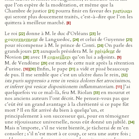
que l’on espère de la modération, et même que la
Chambre de justice
pourra finir en faveur des
partisans
[21]
qui seront plus doucement traités, c’est-à-dire que l’on les
quittera à meilleur marché.
[8]
Le roi
donne à M. le duc d’Orléans
le
[22]
[23]
gouvernement
de Languedoc,
et celui de Guyenne
[24]
[25]
pour récompense à M. le prince de Conti.
On parle des
[26]
grands jours
auxquels présidera M. le
président
de
[27]
Novion
avec 18
conseillers
qu’on lui a adjoints.
[28]
[9]
M. de Vendôme
est mort de cette nuit après la rétention
[29]
d’urine.
Enfin, le pape
a vidé et pissé beaucoup
[10]
[30]
[31]
de pus. Il me semble que c’est un ulcère dans le rein,
[32]
ista puris suppressio a rene in vesica dolores fiet atrocissimos,
et inferet ipsi vesicæ dispositionem inflammatoriam
.
J’ai
[11]
quelquefois vu ce mal-là, feu M. Riolan
en mourut et
[33]
nos anciens auteurs l’ont décrit. Ne pensez-vous pas que
c’eût été un grand avantage à la chrétienté si ce pape fût
mort ? Il en fût arrivé du bien à quelqu’un, et
principalement à son successeur qui, pour en témoigner
une réjouissance universelle, nous eût donné un jubilé.
[34]
Mais n’importe, s’il ne vient bientôt, je tâcherai de m’en
consoler ; s’il n’est mort à ce coup, ce sera une autre fois ;