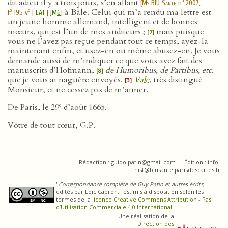
dit adieu il y a trois jours, s’en allant
o
[
Ms BIU Santé
n
2007,
à Bâle. Celui qui m’a rendu ma lettre est
o
o
f
195 v
|
LAT
|
IMG
]
un jeune homme allemand, intelligent et de bonnes
mœurs, qui est l’un de mes auditeurs ;
mais puisque
[7]
vous ne l’avez pas reçue pendant tout ce temps, ayez-la
maintenant enfin, et usez-en ou même abusez-en. Je vous
demande aussi de m’indiquer ce que vous avez fait des
manuscrits d’Hofmann,
de Humoribus, de Partibus, etc.
[8]
que je vous ai naguère envoyés.
Vale
, très distingué
[3]
Monsieur, et ne cessez pas de m’aimer.
e
De Paris, le 29
d’août 1665.
Vôtre de tout cœur, G.P.
Rédaction : guido.patin@gmail.com — Édition : info-
hist@biusante.parisdescartes.fr
"
Correspondance complète de Guy Patin et autres écrits
,
édités par Loïc Capron." est mis à disposition selon les
termes de la
licence Creative Commons Attribution - Pas
d’Utilisation Commerciale 4.0 International
.
Une réalisation de la
Direction des