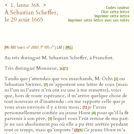
<
>
L. latine 368.
Codes couleur
À Sebastian Scheffer,
Citer cette lettre
Imprimer cette lettre
le 29 août 1665
Imprimer cette lettre avec ses notes
o
o
o
[
Ms BIU Santé
n
2007, f
195 r
|
LAT
|
IMG
]
Au très distingué M. Sebastian Scheffer, à Francfort.
Très distingué Monsieur,
[a]
[1]
Tandis que j’attendais que vos marchands, M. Öchs
ou
[2]
Sebastian Switzer,
m’apportent une lettre de vous (mais
[3]
ni l’un ni l’autre n’en ont eu une à me remettre), voici
que, hors de toute espérance, il m’arrive quelque chose de
tout nouveau et d’inattendu : on me rapporte celle que je
vous avais envoyée il y a trois mois ;
je l’avais
[1]
personnellement confiée au jeune Horst
pour qu’il la fît
[4]
parvenir à son père,
lequel vous l’eût remise de ma part.
[5]
Je ne sais absolument pas où elle a pu être arrêtée pendant
tout ce temps, mais qu’importe !
Ce jeune Horst m’a
[2]
[6]