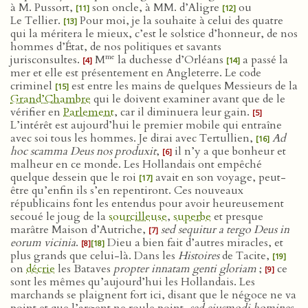
à M. Pussort,
son oncle, à MM. d’Aligre
ou
[11]
[12]
Le Tellier.
Pour moi, je la souhaite à celui des quatre
[13]
qui la méritera le mieux, c’est le solstice d’honneur, de nos
hommes d’État, de nos politiques et savants
me
jurisconsultes.
M
la duchesse d’Orléans
a passé la
[4]
[14]
mer et elle est présentement en Angleterre. Le code
criminel
est entre les mains de quelques Messieurs de la
[15]
Grand’Chambre
qui le doivent examiner avant que de le
vérifier en
Parlement
, car il diminuera leur gain.
[5]
L’intérêt est aujourd’hui le premier mobile qui entraîne
avec soi tous les hommes. Je dirai avec Tertullien,
Ad
[16]
hoc scamma Deus nos produxit
,
il n’y a que bonheur et
[6]
malheur en ce monde. Les Hollandais ont empêché
quelque dessein que le roi
avait en son voyage, peut-
[17]
être qu’enfin ils s’en repentiront. Ces nouveaux
républicains font les entendus pour avoir heureusement
secoué le joug de la
sourcilleuse
,
superbe
et presque
marâtre Maison d’Autriche,
sed sequitur a tergo Deus in
[7]
eorum vicinia
.
Dieu a bien fait d’autres miracles, et
[8]
[18]
plus grands que celui-là. Dans les
Histoires
de Tacite,
[19]
on
décrie
les Bataves
propter innatam genti gloriam
;
ce
[9]
sont les mêmes qu’aujourd’hui les Hollandais. Les
marchands se plaignent fort ici, disant que le négoce ne va