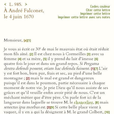
<
>
L. 985.
Codes couleur
À André Falconet,
Citer cette lettre
Imprimer cette lettre
le 4 juin 1670
Imprimer cette lettre avec ses notes
Monsieur,
[a]
[1]
e
Je vous ai écrit ce 30
de mai le mauvais état où était réduit
mon fils aîné.
Il est chez nous à Cormeilles
avec sa
[2]
[3]
femme
et sa mère,
il y prend du lait d’ânesse
[4]
[5]
[6]
quatre fois le jour et dans un grand repos.
Si Pergama
dextra defendi possent, etiam hac defenda fuissent
.
L’air
[1]
[7]
y est fort bon, bien pur, frais et sec, au pied d’une belle
montagne ;
mais le mal est grand et dangereux
[2]
puisqu’il est dans le poumon, partie nécessaire à chaque
moment de notre vie. Je prie Dieu qu’il nous assiste de ses
grâces et qu’il veuille enfin avoir pitié de nous. C’est un
méchant métier que d’être père. On parle fort ici de la
langueur dans laquelle se trouve M. le
chancelier
,
mais
[8]
senectus ipsa morbus est
.
Si cette belle place vient à
[3]
[9]
vaquer, il y en a qui la désignent à M. le grand Colbert,
[10]