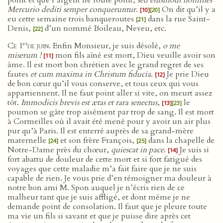
point et que l’argent ne roule point,
sed eiusmodi homines
Mercurio dediti semper conqueruntur
.
On dit qu’il y a
[10]
[20]
eu cette semaine trois banqueroutes
dans la rue Saint-
[21]
Denis,
d’un nommé Boileau, Neveu, etc.
[22]
er
Ce 1
de juin
. Enfin Monsieur, je suis désolé,
o
me
miserum !
mon fils aîné est mort, Dieu veuille avoir son
[11]
âme. Il est mort bon chrétien avec le grand regret de ses
fautes
et cum maxima in Christum fiducia
.
Je prie Dieu
[12]
de bon cœur qu’il vous conserve, et tous ceux qui vous
appartiennent. Il ne faut point aller si vite, on meurt assez
tôt.
Immodicis brevis est ætas et rara senectus
,
le
[13]
[23]
poumon se gâte trop aisément par trop de sang. Il est mort
à Cormeilles où il avait été mené pour y avoir un air plus
pur qu’à Paris. Il est enterré auprès de sa grand-mère
maternelle
et son frère François,
dans la chapelle de
[24]
[25]
Notre-Dame près du chœur,
quiescat in pace
.
Je suis si
[14]
fort abattu de douleur de cette mort et si fort fatigué des
voyages que cette maladie m’a fait faire que je ne suis
capable de rien. Je vous prie d’en témoigner ma douleur à
notre bon ami M. Spon auquel je n’écris rien de ce
malheur tant que je suis affligé, et dont même je ne
demande point de consolation. Il faut que je pleure toute
ma vie un fils si savant et que je puisse dire après cet