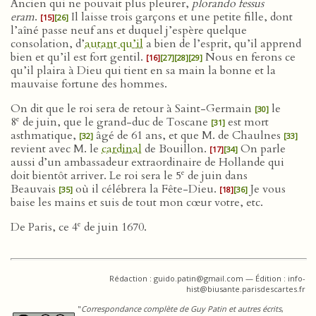
Ancien qui ne pouvait plus pleurer,
plorando fessus
eram
.
Il laisse trois garçons et une petite fille, dont
[15]
[26]
l’aîné passe neuf ans et duquel j’espère quelque
consolation, d’
autant qu’il
a bien de l’esprit, qu’il apprend
bien et qu’il est fort gentil.
Nous en ferons ce
[16]
[27]
[28]
[29]
qu’il plaira à Dieu qui tient en sa main la bonne et la
mauvaise fortune des hommes.
On dit que le roi sera de retour à Saint-Germain
le
[30]
e
8
de juin, que le grand-duc de Toscane
est mort
[31]
asthmatique,
âgé de 61 ans, et que M. de Chaulnes
[32]
[33]
revient avec M. le
cardinal
de Bouillon.
On parle
[17]
[34]
aussi d’un ambassadeur extraordinaire de Hollande qui
e
doit bientôt arriver. Le roi sera le 5
de juin dans
Beauvais
où il célébrera la Fête-Dieu.
Je vous
[35]
[18]
[36]
baise les mains et suis de tout mon cœur votre, etc.
e
De Paris, ce 4
de juin 1670.
Rédaction : guido.patin@gmail.com — Édition : info-
hist@biusante.parisdescartes.fr
"
Correspondance complète de Guy Patin et autres écrits
,