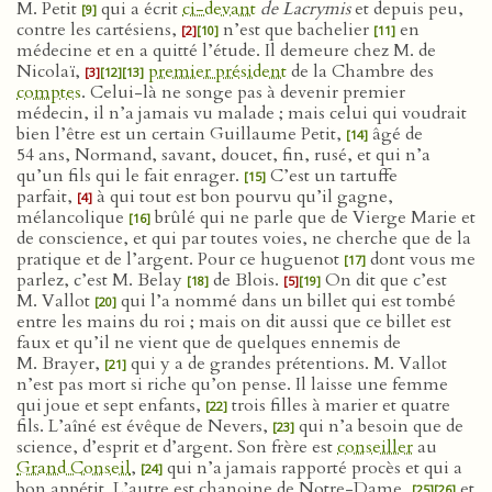
M. Petit
qui a écrit
ci-devant
de Lacrymis
et depuis peu,
[9]
contre les cartésiens,
n’est que bachelier
en
[2]
[10]
[11]
médecine et en a quitté l’étude. Il demeure chez M. de
Nicolaï,
premier président
de la Chambre des
[3]
[12]
[13]
comptes
. Celui-là ne songe pas à devenir premier
médecin, il n’a jamais vu malade ; mais celui qui voudrait
bien l’être est un certain Guillaume Petit,
âgé de
[14]
54 ans, Normand, savant, doucet, fin, rusé, et qui n’a
qu’un fils qui le fait enrager.
C’est un tartuffe
[15]
parfait,
à qui tout est bon pourvu qu’il gagne,
[4]
mélancolique
brûlé qui ne parle que de Vierge Marie et
[16]
de conscience, et qui par toutes voies, ne cherche que de la
pratique et de l’argent. Pour ce huguenot
dont vous me
[17]
parlez, c’est M. Belay
de Blois.
On dit que c’est
[18]
[5]
[19]
M. Vallot
qui l’a nommé dans un billet qui est tombé
[20]
entre les mains du roi ; mais on dit aussi que ce billet est
faux et qu’il ne vient que de quelques ennemis de
M. Brayer,
qui y a de grandes prétentions. M. Vallot
[21]
n’est pas mort si riche qu’on pense. Il laisse une femme
qui joue et sept enfants,
trois filles à marier et quatre
[22]
fils. L’aîné est évêque de Nevers,
qui n’a besoin que de
[23]
science, d’esprit et d’argent. Son frère est
conseiller
au
Grand Conseil
,
qui n’a jamais rapporté procès et qui a
[24]
bon appétit. L’autre est chanoine de Notre-Dame,
et
[25]
[26]