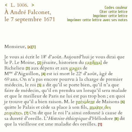
<
>
L. 1006.
Codes couleur
À André Falconet,
Citer cette lettre
Imprimer cette lettre
le 7 septembre 1671
Imprimer cette lettre avec ses notes
Monsieur,
[a]
[1]
e
Je vous ai écrit le 18
d’août. Aujourd’hui je vous dirai que
le P. Le Moine,
jésuite, historien du
cardinal
de
[2]
Richelieu
aux dépens et aux
gages
de
[3]
me
e
M
d’Aiguillon,
est ici mort le 22
d’août, âgé de
[4]
69 ans. On n’a pas encore pourvu à la charge de premier
médecin, le roi
a dit qu’il se porte bien, qu’il n’a que
[5]
faire de médecin, qu’il en prendra un lorsqu’il sera malade
et que le meilleur de Paris ne lui est pas trop bon ; en quoi
je trouve qu’il a bien raison. M. le
président
de Maisons
[6]
quitte le Palais et cède sa place à son fils,
maître des
requêtes
.
On dit que le roi l’a ainsi ordonné à cause de
[7]
sa dureté d’oreille. L’
Histoire éthiopique
d’Héliodore
dit
[8]
que la vieillesse est une maladie des oreilles.
[1]