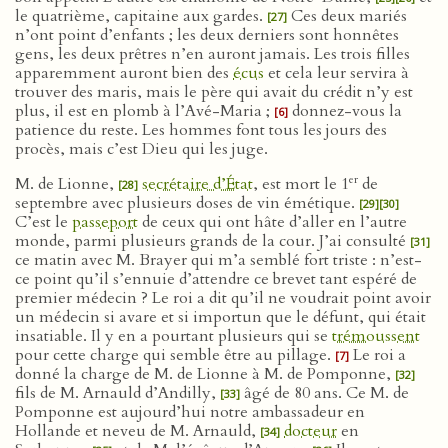
le quatrième, capitaine aux gardes.
Ces deux mariés
[27]
n’ont point d’enfants ; les deux derniers sont honnêtes
gens, les deux prêtres n’en auront jamais. Les trois filles
apparemment auront bien des
écus
et cela leur servira à
trouver des maris, mais le père qui avait du crédit n’y est
plus, il est en plomb à l’Avé-Maria ;
donnez-vous la
[6]
patience du reste. Les hommes font tous les jours des
procès, mais c’est Dieu qui les juge.
er
M. de Lionne,
secrétaire d’État
, est mort le 1
de
[28]
septembre avec plusieurs doses de vin émétique.
[29]
[30]
C’est le
passeport
de ceux qui ont hâte d’aller en l’autre
monde, parmi plusieurs grands de la cour. J’ai consulté
[31]
ce matin avec M. Brayer qui m’a semblé fort triste : n’est-
ce point qu’il s’ennuie d’attendre ce brevet tant espéré de
premier médecin ? Le roi a dit qu’il ne voudrait point avoir
un médecin si avare et si importun que le défunt, qui était
insatiable. Il y en a pourtant plusieurs qui se
trémoussent
pour cette charge qui semble être au pillage.
Le roi a
[7]
donné la charge de M. de Lionne à M. de Pomponne,
[32]
fils de M. Arnauld d’Andilly,
âgé de 80 ans. Ce M. de
[33]
Pomponne est aujourd’hui notre ambassadeur en
Hollande et neveu de M. Arnauld,
docteur
en
[34]