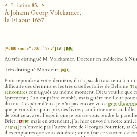
<
>
L. latine 85.
À Johann Georg Volckamer,
le 10 août 1657
o
o
o
[
Ms BIU Santé
n
2007, f
59 v
|
LAT
|
IMG
]
Au très distingué M. Volckamer, Docteur en médecine à Nu
Très distingué Monsieur,
[a]
[1]
Pour répondre à votre dernière, il n’a pas du tout tenu à moi 
difficulté des chemins et les très cruelles folies de Bellone
q
[3]
rencontres
conjugués au même moment. Dieu veuille que ces 
âprement ; l’un est prêtre et abbé, mais guère meilleur pour a
du tout à espérer d’eux. Je n’ai pas encore vu ce
gentilhomm
que je vous dois pour prix des livres ; conformément au bill
de tout cela, avec l’espoir que je puisse vous rendre la pareil
Briet ;
mais en attendant, j’ai hier envoyé à notre ami, l
[3]
[10]
Je n’envoie pas l’autre livre de Georges Fournier, sa
Ge
[11]
[12]
d’exemplaires que vous voudrez ; sinon (car ce vaurien est f