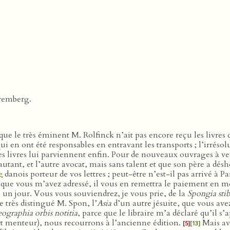
remberg.
que le très éminent M. Rolfinck n’ait pas encore reçu les livres q
ui en ont été responsables en entravant les transports ; l’irré
livres lui parviennent enfin. Pour de nouveaux ouvrages à ve
utant, et l’autre avocat, mais sans talent et que son père a désh
e
danois porteur de vos lettres ; peut-être n’est-il pas arrivé à
et que vous m’avez adressé, il vous en remettra le paiement en 
le un jour. Vous vous souviendrez, je vous prie, de la
Spongia stib
e très distingué M. Spon, l’
Asia
d’un autre jésuite, que vous ave
ographia orbis notitia
, parce que le libraire m’a déclaré qu’il s’a
ort menteur), nous recourrons à l’ancienne édition.
Mais ava
[5]
[13]