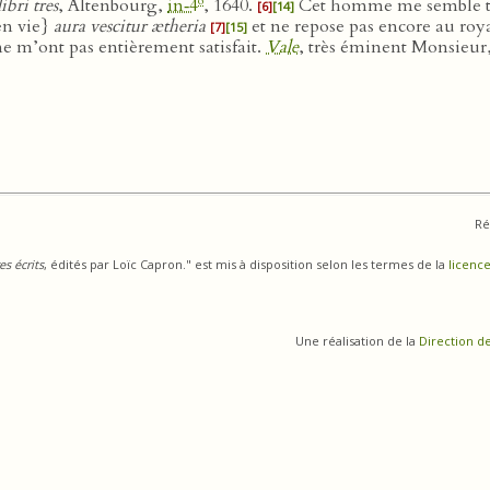
o
bri tres
, Altenbourg,
in‑4
, 1640.
Cet homme me semble très
[6]
[14]
 en vie}
aura vescitur ætheria
et ne repose pas encore au royau
[7]
[15]
 ne m’ont pas entièrement satisfait.
Vale
, très éminent Monsieur,
Ré
s écrits
, édités par Loïc Capron." est mis à disposition selon les termes de la
licence
Une réalisation de la
Direction d