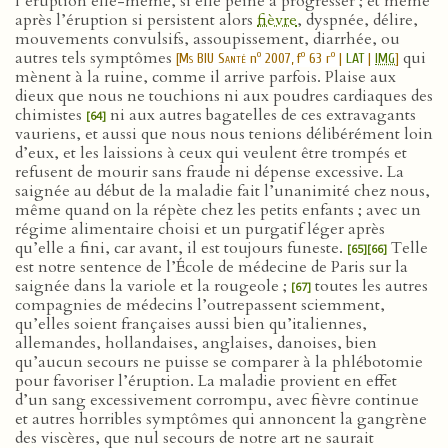
l’éruption elle-même, si elle peine à progresser ; et même
après l’éruption si persistent alors
fièvre
, dyspnée, délire,
mouvements convulsifs, assoupissement, diarrhée, ou
autres tels symptômes
qui
o
o
o
[
Ms BIU Santé
n
2007, f
63 r
|
LAT
|
IMG
]
mènent à la ruine, comme il arrive parfois. Plaise aux
dieux que nous ne touchions ni aux poudres cardiaques des
chimistes
ni aux autres bagatelles de ces extravagants
[64]
vauriens, et aussi que nous nous tenions délibérément loin
d’eux, et les laissions à ceux qui veulent être trompés et
refusent de mourir sans fraude ni dépense excessive. La
saignée au début de la maladie fait l’unanimité chez nous,
même quand on la répète chez les petits enfants ; avec un
régime alimentaire choisi et un purgatif léger après
qu’elle a fini, car avant, il est toujours funeste.
Telle
[65]
[66]
est notre sentence de l’École de médecine de Paris sur la
saignée dans la variole et la rougeole ;
toutes les autres
[67]
compagnies de médecins l’outrepassent sciemment,
qu’elles soient françaises aussi bien qu’italiennes,
allemandes, hollandaises, anglaises, danoises, bien
qu’aucun secours ne puisse se comparer à la phlébotomie
pour favoriser l’éruption. La maladie provient en effet
d’un sang excessivement corrompu, avec fièvre continue
et autres horribles symptômes qui annoncent la gangrène
des viscères, que nul secours de notre art ne saurait