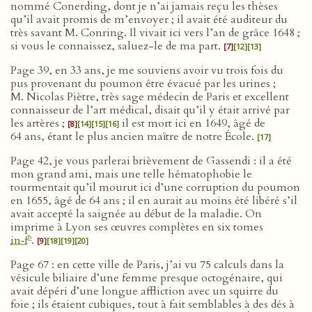
nommé Conerding, dont je n’ai jamais reçu les thèses
qu’il avait promis de m’envoyer ; il avait été auditeur du
très savant M. Conring. Il vivait ici vers l’an de grâce 1648 ;
si vous le connaissez, saluez-le de ma part.
[7]
[12]
[13]
Page 39, en 33 ans, je me souviens avoir vu trois fois du
pus provenant du poumon être évacué par les urines ;
M. Nicolas Piètre, très sage médecin de Paris et excellent
connaisseur de l’art médical, disait qu’il y était arrivé par
les artères ;
il est mort ici en 1649, âgé de
[8]
[14]
[15]
[16]
64 ans, étant le plus ancien maître de notre École.
[17]
Page 42, je vous parlerai brièvement de Gassendi : il a été
mon grand ami, mais une telle hématophobie le
tourmentait qu’il mourut ici d’une corruption du poumon
en 1655, âgé de 64 ans ; il en aurait au moins été libéré s’il
avait accepté la saignée au début de la maladie. On
imprime à Lyon ses œuvres complètes en six tomes
o
in‑f
.
[9]
[18]
[19]
[20]
Page 67 : en cette ville de Paris, j’ai vu 75 calculs dans la
vésicule biliaire d’une femme presque octogénaire, qui
avait dépéri d’une longue affliction avec un squirre du
foie ; ils étaient cubiques, tout à fait semblables à des dés à