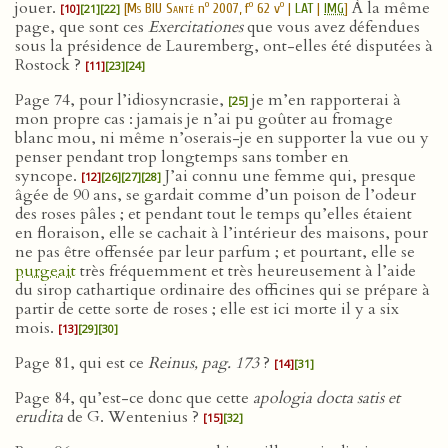
jouer.
À la même
o
o
o
[
Ms BIU Santé
n
2007, f
62 v
|
LAT
|
IMG
]
[10]
[21]
[22]
page, que sont ces
Exercitationes
que vous avez défendues
sous la présidence de Lauremberg, ont-elles été disputées à
Rostock ?
[11]
[23]
[24]
Page 74, pour l’idiosyncrasie,
je m’en rapporterai à
[25]
mon propre cas : jamais je n’ai pu goûter au fromage
blanc mou, ni même n’oserais-je en supporter la vue ou y
penser pendant trop longtemps sans tomber en
syncope.
J’ai connu une femme qui, presque
[12]
[26]
[27]
[28]
âgée de 90 ans, se gardait comme d’un poison de l’odeur
des roses pâles ; et pendant tout le temps qu’elles étaient
en floraison, elle se cachait à l’intérieur des maisons, pour
ne pas être offensée par leur parfum ; et pourtant, elle se
purgeait
très fréquemment et très heureusement à l’aide
du sirop cathartique ordinaire des officines qui se prépare à
partir de cette sorte de roses ; elle est ici morte il y a six
mois.
[13]
[29]
[30]
Page 81, qui est ce
Reinus, pag. 173
?
[14]
[31]
Page 84, qu’est-ce donc que cette
apologia docta satis et
erudita
de G. Wentenius ?
[15]
[32]