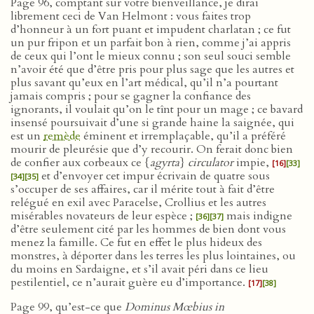
Page 96, comptant sur votre bienveillance, je dirai
librement ceci de Van Helmont : vous faites trop
d’honneur à un fort puant et impudent charlatan ; ce fut
un pur fripon et un parfait bon à rien, comme j’ai appris
de ceux qui l’ont le mieux connu ; son seul souci semble
n’avoir été que d’être pris pour plus sage que les autres et
plus savant qu’eux en l’art médical, qu’il n’a pourtant
jamais compris ; pour se gagner la confiance des
ignorants, il voulait qu’on le tînt pour un mage ; ce bavard
insensé poursuivait d’une si grande haine la saignée, qui
est un
remède
éminent et irremplaçable, qu’il a préféré
mourir de pleurésie que d’y recourir. On ferait donc bien
de confier aux corbeaux ce {
agyrta
}
circulator
impie,
[16]
[33]
et d’envoyer cet impur écrivain de quatre sous
[34]
[35]
s’occuper de ses affaires, car il mérite tout à fait d’être
relégué en exil avec Paracelse, Crollius et les autres
misérables novateurs de leur espèce ;
mais indigne
[36]
[37]
d’être seulement cité par les hommes de bien dont vous
menez la famille. Ce fut en effet le plus hideux des
monstres, à déporter dans les terres les plus lointaines, ou
du moins en Sardaigne, et s’il avait péri dans ce lieu
pestilentiel, ce n’aurait guère eu d’importance.
[17]
[38]
Page 99, qu’est-ce que
Dominus Mœbius in