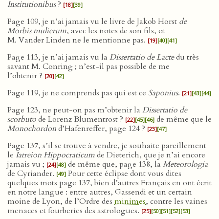
Institutionibus
?
[18]
[39]
Page 109, je n’ai jamais vu le livre de Jakob Horst
de
Morbis mulierum
, avec les notes de son fils, et
M. Vander Linden ne le mentionne pas.
[19]
[40]
[41]
Page 113, je n’ai jamais vu la
Dissertatio de Lacte
du très
savant M. Conring ; n’est-il pas possible de me
l’obtenir ?
[20]
[42]
Page 119, je ne comprends pas qui est ce
Saponius
.
[21]
[43]
[44]
Page 123, ne peut-on pas m’obtenir la
Dissertatio de
scorbuto
de Lorenz Blumentrost ?
de même que le
[22]
[45]
[46]
Monochordon
d’Hafenreffer, page 124 ?
[23]
[47]
Page 137, s’il se trouve à vendre, je souhaite pareillement
le
Iatreion Hippocraticum
de Dieterich, que je n’ai encore
jamais vu ;
de même que, page 138, la
Meteorologia
[24]
[48]
de Cyriander.
Pour cette éclipse dont vous dites
[49]
quelques mots page 137, bien d’autres Français en ont écrit
en notre langue : entre autres, Gassendi et un certain
moine de Lyon, de l’Ordre des
minimes
, contre les vaines
menaces et fourberies des astrologues.
[25]
[50]
[51]
[52]
[53]