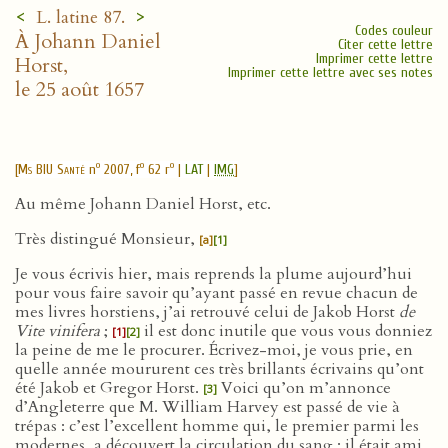
<
>
L. latine 87.
Codes couleur
À Johann Daniel
Citer cette lettre
Imprimer cette lettre
Horst,
Imprimer cette lettre avec ses notes
le 25 août 1657
o
o
o
[
Ms BIU Santé
n
2007, f
62 r
|
LAT
|
IMG
]
Au même Johann Daniel Horst, etc.
Très distingué Monsieur,
[a]
[1]
Je vous écrivis hier, mais reprends la plume aujourd’hui
pour vous faire savoir qu’ayant passé en revue chacun de
mes livres horstiens, j’ai retrouvé celui de Jakob Horst
de
Vite vinifera
;
il est donc inutile que vous vous donniez
[1]
[2]
la peine de me le procurer. Écrivez-moi, je vous prie, en
quelle année moururent ces très brillants écrivains qu’ont
été Jakob et Gregor Horst.
Voici qu’on m’annonce
[3]
d’Angleterre que M. William Harvey est passé de vie à
trépas : c’est l’excellent homme qui, le premier parmi les
modernes, a découvert la circulation du sang ; il était ami