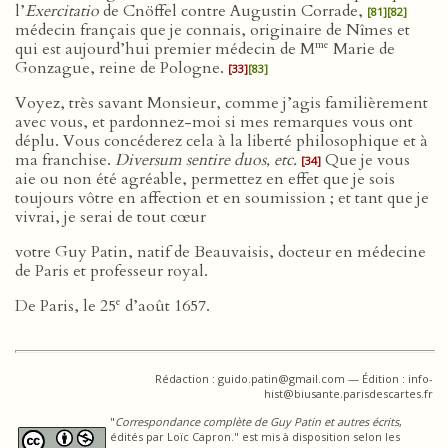
l’
Exercitatio
de Cnöffel contre Augustin Corrade,
[81]
[82]
médecin français que je connais, originaire de Nîmes et
me
qui est aujourd’hui premier médecin de M
Marie de
Gonzague, reine de Pologne.
[33]
[83]
Voyez, très savant Monsieur, comme j’agis familièrement
avec vous, et pardonnez-moi si mes remarques vous ont
déplu. Vous concéderez cela à la liberté philosophique et à
ma franchise.
Diversum sentire duos, etc.
Que je vous
[34]
aie ou non été agréable, permettez en effet que je sois
toujours vôtre en affection et en soumission ; et tant que je
vivrai, je serai de tout cœur
votre Guy Patin, natif de Beauvaisis, docteur en médecine
de Paris et professeur royal.
e
De Paris, le 25
d’août 1657.
Rédaction : guido.patin@gmail.com — Édition : info-
hist@biusante.parisdescartes.fr
"
Correspondance complète de Guy Patin et autres écrits
,
édités par Loïc Capron." est mis à disposition selon les