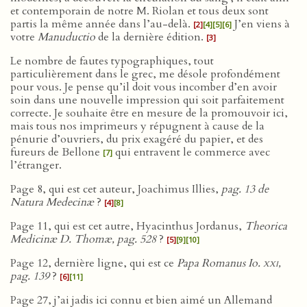
et contemporain de notre M. Riolan et tous deux sont
partis la même année dans l’au-delà.
J’en viens à
[2]
[4]
[5]
[6]
votre
Manuductio
de la dernière édition.
[3]
Le nombre de fautes typographiques, tout
particulièrement dans le grec, me désole profondément
pour vous. Je pense qu’il doit vous incomber d’en avoir
soin dans une nouvelle impression qui soit parfaitement
correcte. Je souhaite être en mesure de la promouvoir ici,
mais tous nos imprimeurs y répugnent à cause de la
pénurie d’ouvriers, du prix exagéré du papier, et des
fureurs de Bellone
qui entravent le commerce avec
[7]
l’étranger.
Page 8, qui est cet auteur, Joachimus Illies,
pag. 13 de
Natura Medecinæ
?
[4]
[8]
Page 11, qui est cet autre, Hyacinthus Jordanus,
Theorica
Medicinæ D. Thomæ, pag. 528
?
[5]
[9]
[10]
Page 12, dernière ligne, qui est ce
Papa Romanus Io.
xxi
,
pag. 139
?
[6]
[11]
Page 27, j’ai jadis ici connu et bien aimé un Allemand