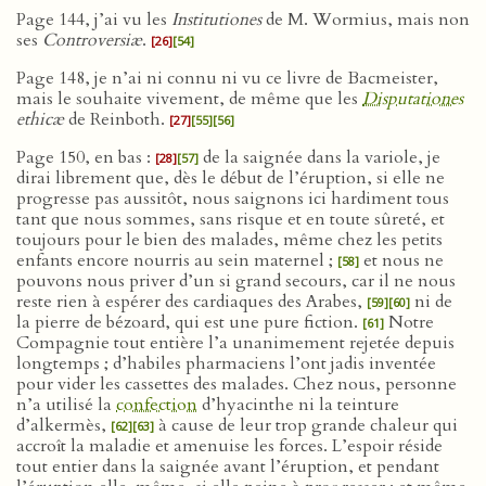
Page 144, j’ai vu les
Institutiones
de M. Wormius, mais non
ses
Controversiæ
.
[26]
[54]
Page 148, je n’ai ni connu ni vu ce livre de Bacmeister,
mais le souhaite vivement, de même que les
Disputationes
ethicæ
de Reinboth.
[27]
[55]
[56]
Page 150, en bas :
de la saignée dans la variole, je
[28]
[57]
dirai librement que, dès le début de l’éruption, si elle ne
progresse pas aussitôt, nous saignons ici hardiment tous
tant que nous sommes, sans risque et en toute sûreté, et
toujours pour le bien des malades, même chez les petits
enfants encore nourris au sein maternel ;
et nous ne
[58]
pouvons nous priver d’un si grand secours, car il ne nous
reste rien à espérer des cardiaques des Arabes,
ni de
[59]
[60]
la pierre de bézoard, qui est une pure fiction.
Notre
[61]
Compagnie tout entière l’a unanimement rejetée depuis
longtemps ; d’habiles pharmaciens l’ont jadis inventée
pour vider les cassettes des malades. Chez nous, personne
n’a utilisé la
confection
d’hyacinthe ni la teinture
d’alkermès,
à cause de leur trop grande chaleur qui
[62]
[63]
accroît la maladie et amenuise les forces. L’espoir réside
tout entier dans la saignée avant l’éruption, et pendant