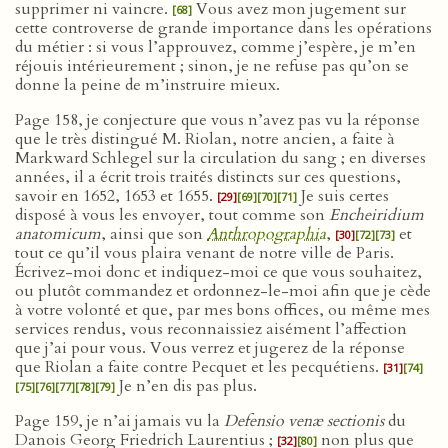
supprimer ni vaincre.
Vous avez mon jugement sur
[68]
cette controverse de grande importance dans les opérations
du métier : si vous l’approuvez, comme j’espère, je m’en
réjouis intérieurement ; sinon, je ne refuse pas qu’on se
donne la peine de m’instruire mieux.
Page 158, je conjecture que vous n’avez pas vu la réponse
que le très distingué M. Riolan, notre ancien, a faite à
Markward Schlegel sur la circulation du sang ; en diverses
années, il a écrit trois traités distincts sur ces questions,
savoir en 1652, 1653 et 1655.
Je suis certes
[29]
[69]
[70]
[71]
disposé à vous les envoyer, tout comme son
Encheiridium
anatomicum
, ainsi que son
Anthropographia
,
et
[30]
[72]
[73]
tout ce qu’il vous plaira venant de notre ville de Paris.
Écrivez-moi donc et indiquez-moi ce que vous souhaitez,
ou plutôt commandez et ordonnez-le-moi afin que je cède
à votre volonté et que, par mes bons offices, ou même mes
services rendus, vous reconnaissiez aisément l’affection
que j’ai pour vous. Vous verrez et jugerez de la réponse
que Riolan a faite contre Pecquet et les pecquétiens.
[31]
[74]
Je n’en dis pas plus.
[75]
[76]
[77]
[78]
[79]
Page 159, je n’ai jamais vu la
Defensio venæ sectionis
du
Danois Georg Friedrich Laurentius ;
non plus que
[32]
[80]