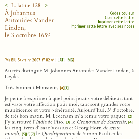
<
>
L. latine 128.
À Johannes
Codes couleur
Citer cette lettre
Antonides Vander
Imprimer cette lettre
Linden,
Imprimer cette lettre avec ses notes
le 3 octobre 1659
o
o
o
[
Ms BIU Santé
n
2007, f
82 v
|
LAT
|
IMG
]
Au très distingué M. Johannes Antonides Vander Linden, à
Leyde.
Très éminent Monsieur,
[a]
[1]
Je peine à exprimer à quel point je suis votre débiteur, tant
est vaste votre affection pour moi, tant sont grandes votre
e
munificence et votre générosité. Aujourd’hui, 3
d’octobre,
de très bon matin, M. Ledenam m’a remis votre paquet.
[2]
J’y ai trouvé l’
India
de Piso,
le
Gronovius de Sesterciis
,
[3]
[4]
les cinq livres d’Isaac Vossius et Georg Horn
de ætate
mundi
,
le
Quadripartitum
de Simon Pauli et les
[5]
[6]
[7]