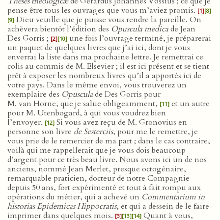
Theses theologicæ
de Gerardus Johannes Vossius ; ce que je
pense être tous les ouvrages que vous m’aviez promis.
[1]
[8]
Dieu veuille que je puisse vous rendre la pareille. On
[9]
achèvera bientôt l’édition des
Opuscula medica
de Jean
Des Gorris ;
une fois l’ouvrage terminé, je préparerai
[2]
[10]
un paquet de quelques livres que j’ai ici, dont je vous
enverrai la liste dans ma prochaine lettre. Je remettrai ce
colis au commis de M. Elsevier ; il est ici présent et se tient
prêt à exposer les nombreux livres qu’il a apportés ici de
votre pays. Dans le même envoi, vous trouverez un
exemplaire des
Opuscula
de Des Gorris pour
M. van Horne, que je salue obligeamment,
et un autre
[11]
pour M. Utenbogard, à qui vous voudrez bien
l’envoyer.
Si vous avez reçu de M. Gronovius en
[12]
personne son livre
de Sesterciis
, pour me le remettre, je
vous prie de le remercier de ma part ; dans le cas contraire,
voilà qui me rappellerait que je vous dois beaucoup
d’argent pour ce très beau livre. Nous avons ici un de nos
anciens, nommé Jean Merlet, presque octogénaire,
remarquable praticien, docteur de notre Compagnie
depuis 50 ans, fort expérimenté et tout à fait rompu aux
opérations du métier, qui a achevé un
Commentarium in
historias Epidemicas Hippocratis
, et qui a dessein de le faire
imprimer dans quelques mois.
Quant à vous,
[3]
[13]
[14]