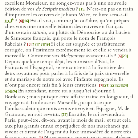
excellent Monsieur, ne songez-vous pas à une nouvelle
édition de vos
de Scriptis medicis
?
N’est-on pas en train
[15]
d’imprimer les œuvres de Johann Wier, ce livre sera-t-il
o
in‑f
?
Est-il vrai, comme j’ai ouï dire, qu’on prépare
[4]
[16]
chez vous une nouvelle édition des œuvres en français
d’un certain
sannio
, ou plutôt du Démocrite ou du Lucien
de Samosate français, qui porte le nom de François
Rabelais ?
Si elle est soignée et parfaitement
[5]
[17]
[18]
[19]
corrigée, on l’estimera extrêmement ici et elle se vendra à
merveille. Comment vos
Meletemata
avancent-ils ?
[6]
[20]
Depuis quelque temps déjà, les ministres d’État, le
Français et l’Espagnol, se rencontrent à la frontière des
deux royaumes pour parler à la fois de la paix universelle
et du mariage de notre roi avec l’infante espagnole. Ils
n’ont pas encore mis fin à leurs entretiens.
[7]
[21]
[22]
[23]
[24]
En attendant, notre roi a jusqu’ici séjourné à
[25]
[26]
Bordeaux ; mais puisque cette affaire traîne en longueur, il
voyagera à Toulouse et Marseille, jusqu’à ce que
l’ambassadeur que nous avons envoyé en Espagne, M. de
Gramont, en soit revenu.
Ensuite, le roi reviendra à
[27]
Paris, peut-être, dit-on, avant le mois de mai ; et tout cela
aux plus grands ennui et préjudice de nos marchands qui
vivent et tirent de l’argent du luxe immodéré de notre très
fastueuse cour.
Ne reverrons-nous jamais votre
Athenæ
[8]