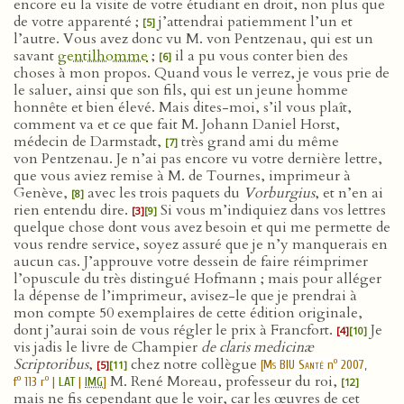
encore eu la visite de votre étudiant en droit, non plus que
de votre apparenté ;
j’attendrai patiemment l’un et
[5]
l’autre. Vous avez donc vu M. von Pentzenau, qui est un
savant
gentilhomme
;
il a pu vous conter bien des
[6]
choses à mon propos. Quand vous le verrez, je vous prie de
le saluer, ainsi que son fils, qui est un jeune homme
honnête et bien élevé. Mais dites-moi, s’il vous plaît,
comment va et ce que fait M. Johann Daniel Horst,
médecin de Darmstadt,
très grand ami du même
[7]
von Pentzenau. Je n’ai pas encore vu votre dernière lettre,
que vous aviez remise à M. de Tournes, imprimeur à
Genève,
avec les trois paquets du
Vorburgius
, et n’en ai
[8]
rien entendu dire.
Si vous m’indiquiez dans vos lettres
[3]
[9]
quelque chose dont vous avez besoin et qui me permette de
vous rendre service, soyez assuré que je n’y manquerais en
aucun cas. J’approuve votre dessein de faire réimprimer
l’opuscule du très distingué Hofmann ; mais pour alléger
la dépense de l’imprimeur, avisez-le que je prendrai à
mon compte 50 exemplaires de cette édition originale,
dont j’aurai soin de vous régler le prix à Francfort.
Je
[4]
[10]
vis jadis le livre de Champier
de claris medicinæ
Scriptoribus
,
chez notre collègue
o
[
Ms BIU Santé
n
2007,
[5]
[11]
M. René Moreau, professeur du roi,
o
o
f
113 r
|
LAT
|
IMG
]
[12]
mais ne fis cependant que le voir, car les œuvres de cet