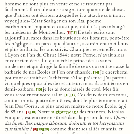
homme ne sont plus en vente et ne se trouvent pas
facilement. Il circule sous sa signature quantité de choses
que d’autres ont écrites, auxquelles il a attaché son nom :
voyez Jules-César Scaliger en son
Ata
, poème
extrêmement piquant et caustique, où il n’a pas ménagé
les médecins de Montpellier.
De tels écrits sont
[6]
[13]
aujourd’hui rares dans les boutiques des libraires, peut-être
les néglige-t-on parce que d’autres, assurément meilleurs
et plus brillants, les ont suivis. Champier est en effet mort
à Lyon en l’an du Christ 1544 ; notre Fernel n’avait alors
encore rien écrit, lui qui a été le prince des savants
modernes et qui dirige la famille de ceux qui ont terrassé la
barbarie de nos Écoles et l’en ont chassée.
Je chercherai
[14]
pourtant ce traité et l’achèterai s’il se présente. J’ai parfois
vu quelques opuscules de cet auteur, mais ils sont écrits en
demi-barbare,
je les ai donc laissés de côté. Mes fils
[15]
vous retournent votre salut.
Ces deux derniers mois,
[16]
[17]
sont ici morts quatre des nôtres, dont le plus éminent était
Jean Des Gorris, le plus ancien maître de notre École, âgé
de 85 ans.
Notre
surintendant
des finances, Nicolas
[7]
[18]
Fouquet, est encore en sûreté dans la prison du roi.
Quem
das finem Rex magne laborum, dolorum et tot lacrymarum
ejus familiæ ?
comme disent ses alliés et amis, et
[8]
[19]
[20]