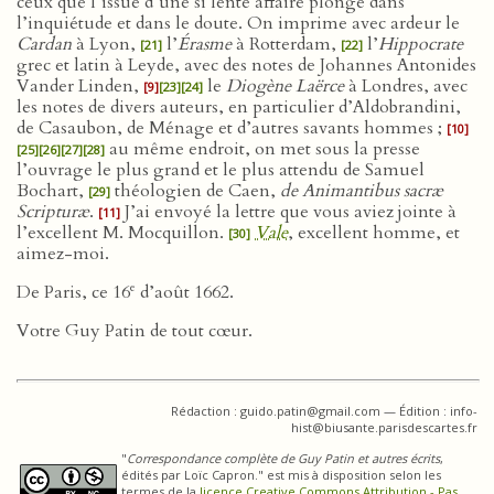
ceux que l’issue d’une si lente affaire plonge dans
l’inquiétude et dans le doute. On imprime avec ardeur le
Cardan
à Lyon,
l’
Érasme
à Rotterdam,
l’
Hippocrate
[21]
[22]
grec et latin à Leyde, avec des notes de Johannes Antonides
Vander Linden,
le
Diogène Laërce
à Londres, avec
[9]
[23]
[24]
les notes de divers auteurs, en particulier d’Aldobrandini,
de Casaubon, de Ménage et d’autres savants hommes ;
[10]
au même endroit, on met sous la presse
[25]
[26]
[27]
[28]
l’ouvrage le plus grand et le plus attendu de Samuel
Bochart,
théologien de Caen,
de Animantibus sacræ
[29]
Scripturæ
.
J’ai envoyé la lettre que vous aviez jointe à
[11]
l’excellent M. Mocquillon.
Vale
, excellent homme, et
[30]
aimez-moi.
e
De Paris, ce 16
d’août 1662.
Votre Guy Patin de tout cœur.
Rédaction : guido.patin@gmail.com — Édition : info-
hist@biusante.parisdescartes.fr
"
Correspondance complète de Guy Patin et autres écrits
,
édités par Loïc Capron." est mis à disposition selon les
termes de la
licence Creative Commons Attribution - Pas