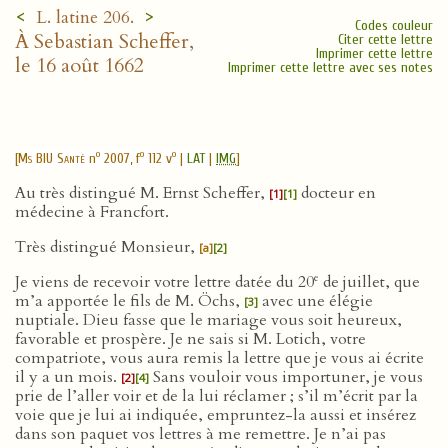
<
>
L. latine 206.
Codes couleur
À Sebastian Scheffer,
Citer cette lettre
Imprimer cette lettre
le 16 août 1662
Imprimer cette lettre avec ses notes
o
o
o
[
Ms BIU Santé
n
2007, f
112 v
|
LAT
|
IMG
]
Au très distingué M. Ernst Scheffer,
docteur en
[1]
[1]
médecine à Francfort.
Très distingué Monsieur,
[a]
[2]
e
Je viens de recevoir votre lettre datée du 20
de juillet, que
m’a apportée le fils de M. Öchs,
avec une élégie
[3]
nuptiale. Dieu fasse que le mariage vous soit heureux,
favorable et prospère. Je ne sais si M. Lotich, votre
compatriote, vous aura remis la lettre que je vous ai écrite
il y a un mois.
Sans vouloir vous importuner, je vous
[2]
[4]
prie de l’aller voir et de la lui réclamer ; s’il m’écrit par la
voie que je lui ai indiquée, empruntez-la aussi et insérez
dans son paquet vos lettres à me remettre. Je n’ai pas