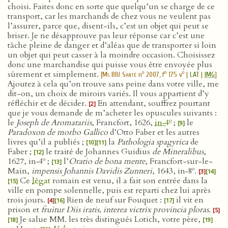
choisi. Faites donc en sorte que quelqu’un se charge de ce
transport, car les marchands de chez vous ne veulent pas
l’assurer, parce que, disent-ils, c’est un objet qui peut se
briser. Je ne désapprouve pas leur réponse car c’est une
tâche pleine de danger et d’aléas que de transporter si loin
un objet qui peut casser à la moindre occasion. Choisissez
donc une marchandise qui puisse vous être envoyée plus
sûrement et simplement.
o
o
o
[
Ms BIU Santé
n
2007, f
175 v
|
LAT
|
IMG
]
Ajoutez à cela qu’on trouve sans peine dans votre ville, me
dit-on, un choix de miroirs variés. Il vous appartient d’y
réfléchir et de décider.
En attendant, souffrez pourtant
[2]
que je vous demande de m’acheter les opuscules suivants :
o
le
Joseph de Aromatariis
, Francfort, 1626,
in‑4
;
le
[9]
Paradoxon de morbo Gallico
d’Otto Faber et les autres
livres qu’il a publiés ;
la
Pathologia spagyrica
de
[10]
[11]
Faber ;
le traité de Johannes Guidius
de Mineralibus
,
[12]
o
1627, in‑4
;
l’
Oratio de bona mente
, Francfort-sur-le-
[13]
o
Main,
impensis Johannis Davidis Zunneri
, 1643, in‑8
.
[3]
[14]
Ce
légat
romain est venu, il a fait son entrée dans la
[15]
ville en pompe solennelle, puis est reparti chez lui après
trois jours.
Rien de neuf sur Fouquet :
il vit en
[4]
[16]
[17]
prison et
fruitur Diis iratis, interea victrix provincia ploras
.
[5]
Je salue MM. les très distingués Lotich, votre père,
[18]
[19]