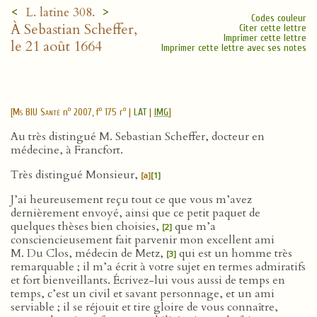
<
>
L. latine 308.
Codes couleur
À Sebastian Scheffer,
Citer cette lettre
Imprimer cette lettre
le 21 août 1664
Imprimer cette lettre avec ses notes
o
o
o
[
Ms BIU Santé
n
2007, f
175 r
|
LAT
|
IMG
]
Au très distingué M. Sebastian Scheffer, docteur en
médecine, à Francfort.
Très distingué Monsieur,
[a]
[1]
J’ai heureusement reçu tout ce que vous m’avez
dernièrement envoyé, ainsi que ce petit paquet de
quelques thèses bien choisies,
que m’a
[2]
consciencieusement fait parvenir mon excellent ami
M. Du Clos, médecin de Metz,
qui est un homme très
[3]
remarquable ; il m’a écrit à votre sujet en termes admiratifs
et fort bienveillants. Écrivez-lui vous aussi de temps en
temps, c’est un civil et savant personnage, et un ami
serviable ; il se réjouit et tire gloire de vous connaître,