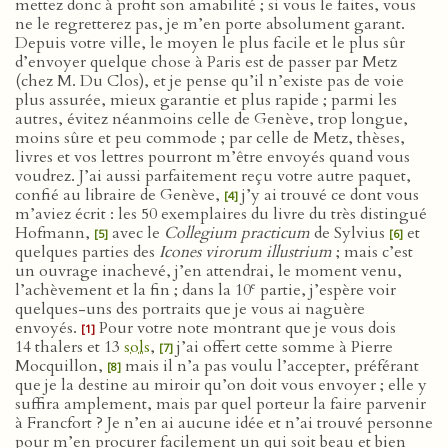
mettez donc à profit son amabilité ; si vous le faites, vous
ne le regretterez pas, je m’en porte absolument garant.
Depuis votre ville, le moyen le plus facile et le plus sûr
d’envoyer quelque chose à Paris est de passer par Metz
(chez M. Du Clos), et je pense qu’il n’existe pas de voie
plus assurée, mieux garantie et plus rapide ; parmi les
autres, évitez néanmoins celle de Genève, trop longue,
moins sûre et peu commode ; par celle de Metz, thèses,
livres et vos lettres pourront m’être envoyés quand vous
voudrez. J’ai aussi parfaitement reçu votre autre paquet,
confié au libraire de Genève,
j’y ai trouvé ce dont vous
[4]
m’aviez écrit : les 50 exemplaires du livre du très distingué
Hofmann,
avec le
Collegium practicum
de Sylvius
et
[5]
[6]
quelques parties des
Icones virorum illustrium
; mais c’est
un ouvrage inachevé, j’en attendrai, le moment venu,
e
l’achèvement et la fin ; dans la 10
partie, j’espère voir
quelques-uns des portraits que je vous ai naguère
envoyés.
Pour votre note montrant que je vous dois
[1]
14 thalers et 13
sols
,
j’ai offert cette somme à Pierre
[7]
Mocquillon,
mais il n’a pas voulu l’accepter, préférant
[8]
que je la destine au miroir qu’on doit vous envoyer ; elle y
suffira amplement, mais par quel porteur la faire parvenir
à Francfort ? Je n’en ai aucune idée et n’ai trouvé personne
pour m’en procurer facilement un qui soit beau et bien