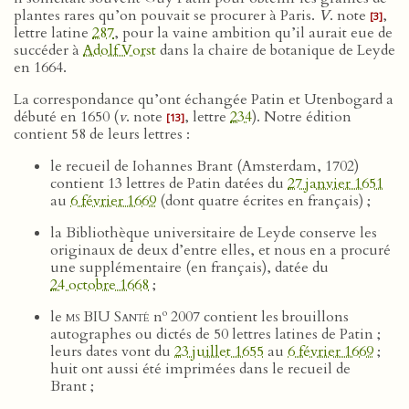
plantes rares qu’on pouvait se procurer à Paris.
V
. note
,
[3]
lettre latine
287
, pour la vaine ambition qu’il aurait eue de
succéder à
Adolf Vorst
dans la chaire de botanique de Leyde
en 1664.
La correspondance qu’ont échangée Patin et Utenbogard a
débuté en 1650 (
v
. note
, lettre
234
). Notre édition
[13]
contient 58 de leurs lettres :
le recueil de Iohannes Brant (Amsterdam, 1702)
contient 13 lettres de Patin datées du
27 janvier 1651
au
6 février 1669
(dont quatre écrites en français) ;
la Bibliothèque universitaire de Leyde conserve les
originaux de deux d’entre elles, et nous en a procuré
une supplémentaire (en français), datée du
24 octobre 1668
;
o
le
ms BIU Santé
n
2007 contient les brouillons
autographes ou dictés de 50 lettres latines de Patin ;
leurs dates vont du
23 juillet 1655
au
6 février 1669
;
huit ont aussi été imprimées dans le recueil de
Brant ;