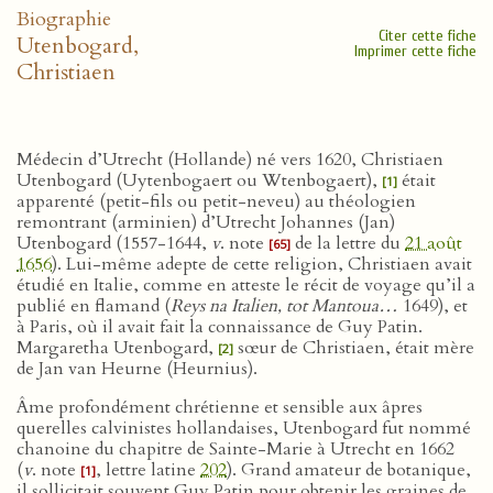
Biographie
Citer cette fiche
Utenbogard,
Imprimer cette fiche
Christiaen
Médecin d’Utrecht (Hollande) né vers 1620, Christiaen
Utenbogard (Uytenbogaert ou Wtenbogaert),
était
[1]
apparenté (petit-fils ou petit-neveu) au théologien
remontrant (arminien) d’Utrecht Johannes (Jan)
Utenbogard (1557-1644,
v
. note
de la lettre du
21 août
[65]
1656
). Lui-même adepte de cette religion, Christiaen avait
étudié en Italie, comme en atteste le récit de voyage qu’il a
publié en flamand (
Reys na Italien, tot Mantoua…
1649), et
à Paris, où il avait fait la connaissance de Guy Patin.
Margaretha Utenbogard,
sœur de Christiaen, était mère
[2]
de Jan van Heurne (Heurnius).
Âme profondément chrétienne et sensible aux âpres
querelles calvinistes hollandaises, Utenbogard fut nommé
chanoine du chapitre de Sainte-Marie à Utrecht en 1662
(
v
. note
, lettre latine
202
). Grand amateur de botanique,
[1]
il sollicitait souvent Guy Patin pour obtenir les graines de