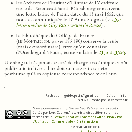
les Archives de l’Institut d’Histoire de l’Académie
russe des Sciences à Saint-Pétersbourg conservent
une lettre latine de Patin, datée du 18 mai 1652, que
r
nous a communiquée le D
Anna Stogova (
v
.
Une
lettre inédite de Guy Patin venue de Russie
) ;
la Bibliothèque du Collège de France
(
ms Montaiglon
, pages 185‑190) conserve la seule
(mais extraordinaire) lettre qu’on connaisse
d’Utenbogard à Patin, écrite en latin le
21 août 1656
.
Utenbogard n’a jamais assuré de charge académique et n’a
publié aucun livre ; il ne doit sa maigre notoriété
posthume qu’à sa copieuse correspondance avec Patin.
Rédaction : guido.patin@gmail.com — Édition : info-
hist@biusante.parisdescartes.fr
"
Correspondance complète de Guy Patin et autres écrits
,
édités par Loïc Capron." est mis à disposition selon les
termes de la
licence Creative Commons Attribution - Pas
d’Utilisation Commerciale 4.0 International
.
Une réalisation de la
Direction des