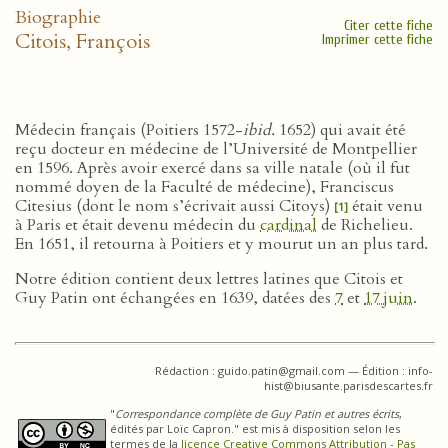
Biographie
Citer cette fiche
Citois, François
Imprimer cette fiche
Médecin français (Poitiers 1572-
ibid.
1652) qui avait été
reçu docteur en médecine de l’Université de Montpellier
en 1596. Après avoir exercé dans sa ville natale (où il fut
nommé doyen de la Faculté de médecine), Franciscus
Citesius (dont le nom s’écrivait aussi Citoys)
était venu
[1]
à Paris et était devenu médecin du
cardinal
de Richelieu.
En 1651, il retourna à Poitiers et y mourut un an plus tard.
Notre édition contient deux lettres latines que Citois et
Guy Patin ont échangées en 1639, datées des
7
et
17 juin
.
Rédaction : guido.patin@gmail.com — Édition : info-
hist@biusante.parisdescartes.fr
"
Correspondance complète de Guy Patin et autres écrits
,
édités par Loïc Capron." est mis à disposition selon les
termes de la
licence Creative Commons Attribution - Pas