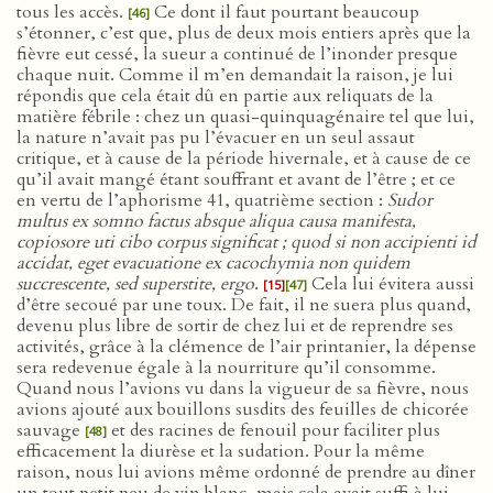
tous les accès.
Ce dont il faut pourtant beaucoup
[46]
s’étonner, c’est que, plus de deux mois entiers après que la
fièvre eut cessé, la sueur a continué de l’inonder presque
chaque nuit. Comme il m’en demandait la raison, je lui
répondis que cela était dû en partie aux reliquats de la
matière fébrile : chez un quasi-quinquagénaire tel que lui,
la nature n’avait pas pu l’évacuer en un seul assaut
critique, et à cause de la période hivernale, et à cause de ce
qu’il avait mangé étant souffrant et avant de l’être ; et ce
en vertu de l’aphorisme 41, quatrième section :
Sudor
multus ex somno factus absque aliqua causa manifesta,
copiosore uti cibo corpus significat ; quod si non accipienti id
accidat, eget evacuatione ex cacochymia non quidem
succrescente, sed superstite, ergo
.
Cela lui évitera aussi
[15]
[47]
d’être secoué par une toux. De fait, il ne suera plus quand,
devenu plus libre de sortir de chez lui et de reprendre ses
activités, grâce à la clémence de l’air printanier, la dépense
sera redevenue égale à la nourriture qu’il consomme.
Quand nous l’avions vu dans la vigueur de sa fièvre, nous
avions ajouté aux bouillons susdits des feuilles de chicorée
sauvage
et des racines de fenouil pour faciliter plus
[48]
efficacement la diurèse et la sudation. Pour la même
raison, nous lui avions même ordonné de prendre au dîner