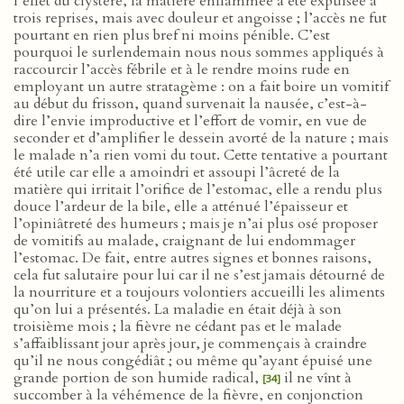
l’effet du clystère, la matière enflammée a été expulsée à
trois reprises, mais avec douleur et angoisse ; l’accès ne fut
pourtant en rien plus bref ni moins pénible. C’est
pourquoi le surlendemain nous nous sommes appliqués à
raccourcir l’accès fébrile et à le rendre moins rude en
employant un autre stratagème : on a fait boire un vomitif
au début du frisson, quand survenait la nausée, c’est-à-
dire l’envie improductive et l’effort de vomir, en vue de
seconder et d’amplifier le dessein avorté de la nature ; mais
le malade n’a rien vomi du tout. Cette tentative a pourtant
été utile car elle a amoindri et assoupi l’âcreté de la
matière qui irritait l’orifice de l’estomac, elle a rendu plus
douce l’ardeur de la bile, elle a atténué l’épaisseur et
l’opiniâtreté des humeurs ; mais je n’ai plus osé proposer
de vomitifs au malade, craignant de lui endommager
l’estomac. De fait, entre autres signes et bonnes raisons,
cela fut salutaire pour lui car il ne s’est jamais détourné de
la nourriture et a toujours volontiers accueilli les aliments
qu’on lui a présentés. La maladie en était déjà à son
troisième mois ; la fièvre ne cédant pas et le malade
s’affaiblissant jour après jour, je commençais à craindre
qu’il ne nous congédiât ; ou même qu’ayant épuisé une
grande portion de son humide radical,
il ne vînt à
[34]
succomber à la véhémence de la fièvre, en conjonction