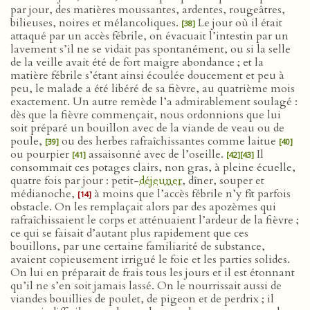
par jour, des matières moussantes, ardentes, rougeâtres,
bilieuses, noires et mélancoliques.
Le jour où il était
[38]
attaqué par un accès fébrile, on évacuait l’intestin par un
lavement s’il ne se vidait pas spontanément, ou si la selle
de la veille avait été de fort maigre abondance ; et la
matière fébrile s’étant ainsi écoulée doucement et peu à
peu, le malade a été libéré de sa fièvre, au quatrième mois
exactement. Un autre remède l’a admirablement soulagé :
dès que la fièvre commençait, nous ordonnions que lui
soit préparé un bouillon avec de la viande de veau ou de
poule,
ou des herbes rafraîchissantes comme laitue
[39]
[40]
ou pourpier
assaisonné avec de l’oseille.
Il
[41]
[42]
[43]
consommait ces potages clairs, non gras, à pleine écuelle,
quatre fois par jour : petit-
déjeuner
, dîner, souper et
médianoche,
à moins que l’accès fébrile n’y fît parfois
[14]
obstacle. On les remplaçait alors par des apozèmes qui
rafraîchissaient le corps et atténuaient l’ardeur de la fièvre ;
ce qui se faisait d’autant plus rapidement que ces
bouillons, par une certaine familiarité de substance,
avaient copieusement irrigué le foie et les parties solides.
On lui en préparait de frais tous les jours et il est étonnant
qu’il ne s’en soit jamais lassé. On le nourrissait aussi de
viandes bouillies de poulet, de pigeon et de perdrix ; il