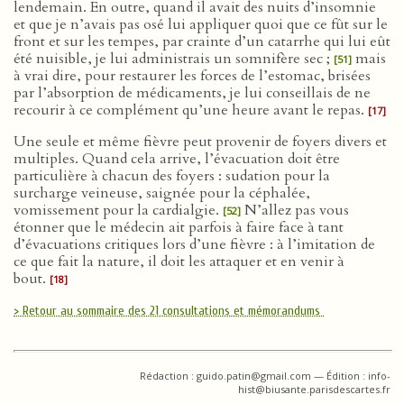
lendemain. En outre, quand il avait des nuits d’insomnie
et que je n’avais pas osé lui appliquer quoi que ce fût sur le
front et sur les tempes, par crainte d’un catarrhe qui lui eût
été nuisible, je lui administrais un somnifère sec ;
mais
[51]
à vrai dire, pour restaurer les forces de l’estomac, brisées
par l’absorption de médicaments, je lui conseillais de ne
recourir à ce complément qu’une heure avant le repas.
[17]
Une seule et même fièvre peut provenir de foyers divers et
multiples. Quand cela arrive, l’évacuation doit être
particulière à chacun des foyers : sudation pour la
surcharge veineuse, saignée pour la céphalée,
vomissement pour la cardialgie.
N’allez pas vous
[52]
étonner que le médecin ait parfois à faire face à tant
d’évacuations critiques lors d’une fièvre : à l’imitation de
ce que fait la nature, il doit les attaquer et en venir à
bout.
[18]
> Retour au sommaire des 21 consultations et mémorandums
Rédaction : guido.patin@gmail.com — Édition : info-
hist@biusante.parisdescartes.fr