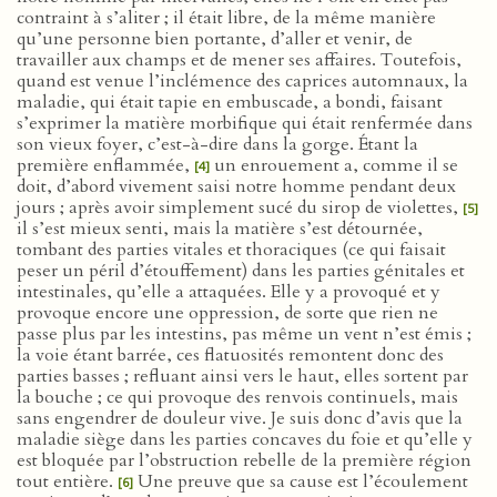
contraint à s’aliter ; il était libre, de la même manière
qu’une personne bien portante, d’aller et venir, de
travailler aux champs et de mener ses affaires. Toutefois,
quand est venue l’inclémence des caprices automnaux, la
maladie, qui était tapie en embuscade, a bondi, faisant
s’exprimer la matière morbifique qui était renfermée dans
son vieux foyer, c’est-à-dire dans la gorge. Étant la
première enflammée,
un enrouement a, comme il se
[4]
doit, d’abord vivement saisi notre homme pendant deux
jours ; après avoir simplement sucé du sirop de violettes,
[5]
il s’est mieux senti, mais la matière s’est détournée,
tombant des parties vitales et thoraciques (ce qui faisait
peser un péril d’étouffement) dans les parties génitales et
intestinales, qu’elle a attaquées. Elle y a provoqué et y
provoque encore une oppression, de sorte que rien ne
passe plus par les intestins, pas même un vent n’est émis ;
la voie étant barrée, ces flatuosités remontent donc des
parties basses ; refluant ainsi vers le haut, elles sortent par
la bouche ; ce qui provoque des renvois continuels, mais
sans engendrer de douleur vive. Je suis donc d’avis que la
maladie siège dans les parties concaves du foie et qu’elle y
est bloquée par l’obstruction rebelle de la première région
tout entière.
Une preuve que sa cause est l’écoulement
[6]