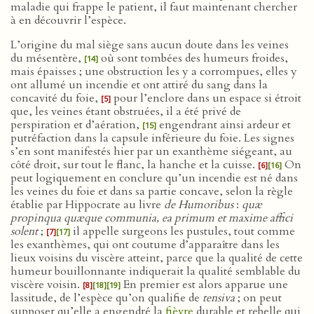
maladie qui frappe le patient, il faut maintenant chercher
à en découvrir l’espèce.
L’origine du mal siège sans aucun doute dans les veines
du mésentère,
où sont tombées des humeurs froides,
[14]
mais épaisses ; une obstruction les y a corrompues, elles y
ont allumé un incendie et ont attiré du sang dans la
concavité du foie,
pour l’enclore dans un espace si étroit
[5]
que, les veines étant obstruées, il a été privé de
perspiration et d’aération,
engendrant ainsi ardeur et
[15]
putréfaction dans la capsule inférieure du foie. Les signes
s’en sont manifestés hier par un exanthème siégeant, au
côté droit, sur tout le flanc, la hanche et la cuisse.
On
[6]
[16]
peut logiquement en conclure qu’un incendie est né dans
les veines du foie et dans sa partie concave, selon la règle
établie par Hippocrate au livre
de Humoribus
:
quæ
propinqua quæque communia, ea primum et maxime affici
solent
;
il appelle surgeons les pustules, tout comme
[7]
[17]
les exanthèmes, qui ont coutume d’apparaître dans les
lieux voisins du viscère atteint, parce que la qualité de cette
humeur bouillonnante indiquerait la qualité semblable du
viscère voisin.
En premier est alors apparue une
[8]
[18]
[19]
lassitude, de l’espèce qu’on qualifie de
tensiva
; on peut
supposer qu’elle a engendré la
fièvre
durable et rebelle qui