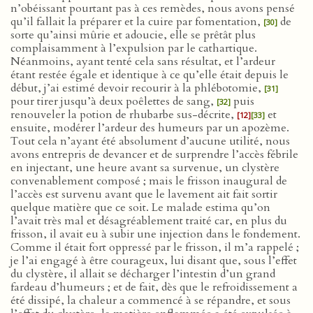
n’obéissant pourtant pas à ces remèdes, nous avons pensé
qu’il fallait la préparer et la cuire par fomentation,
de
[30]
sorte qu’ainsi mûrie et adoucie, elle se prêtât plus
complaisamment à l’expulsion par le cathartique.
Néanmoins, ayant tenté cela sans résultat, et l’ardeur
étant restée égale et identique à ce qu’elle était depuis le
début, j’ai estimé devoir recourir à la phlébotomie,
[31]
pour tirer jusqu’à deux poêlettes de sang,
puis
[32]
renouveler la potion de rhubarbe sus-décrite,
et
[12]
[33]
ensuite, modérer l’ardeur des humeurs par un apozème.
Tout cela n’ayant été absolument d’aucune utilité, nous
avons entrepris de devancer et de surprendre l’accès fébrile
en injectant, une heure avant sa survenue, un clystère
convenablement composé ; mais le frisson inaugural de
l’accès est survenu avant que le lavement ait fait sortir
quelque matière que ce soit. Le malade estima qu’on
l’avait très mal et désagréablement traité car, en plus du
frisson, il avait eu à subir une injection dans le fondement.
Comme il était fort oppressé par le frisson, il m’a rappelé ;
je l’ai engagé à être courageux, lui disant que, sous l’effet
du clystère, il allait se décharger l’intestin d’un grand
fardeau d’humeurs ; et de fait, dès que le refroidissement a
été dissipé, la chaleur a commencé à se répandre, et sous