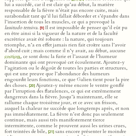
lui a succédé, car il est clair qu’au début, la matière
responsable de la fièvre n’était pas encore cuite, mais
surabondait tant qu’il lui fallait déborder et s’épandre dans
l’insertion de tous les muscles, ce qui a provoqué la
lassitudo tensiva
.
Il est impossible de penser qu’il eût pu
[9]
en être ainsi si la vigueur de la nature et de la faculté
excrétrice avait été robuste : la nature, qui toujours
triomphe, n’a en effet jamais rien fait croître sans l’avoir
d’abord cuit ; mais comme il n’y avait, au début, aucune
coction
, ce sont donc la furie et l’assaut de l’humeur
dominante qui ont provoqué cet écoulement. Ajoutez-y
l’agitation ou le dégoût de toutes les parties et structures,
qui est une preuve que l’abondance des humeurs
engourdit leurs fonctions, ce que Galien tient pour la pire
des choses.
Ajoutez-y même encore le ventre gonflé
[20]
par l’irruption des flatulences, ce qui est extrêmement
dangereux dans la fièvre. Jusqu’à maintenant, elle se
rallume chaque troisième jour, et ce avec un frisson,
auquel la chaleur ne succède que longtemps après, et non
pas immédiatement. La fièvre n’est donc pas seulement
continue, mais aussi très manifestement tierce
intermittente, comme le prouvent aussi les urines crues,
fort teintées de bile,
sans encore présenter le moindre
[21]