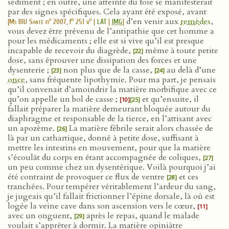
sédiment ; en outre, une atteinte du foie se manifesterait
par des signes spécifiques. Cela ayant été exposé, avant
d’en venir aux
remèdes
,
o
o
o
[
Ms BIU Santé
n
2007, f
251 v
|
LAT
|
IMG
]
vous devez être prévenu de l’antipathie que cet homme a
pour les médicaments ; elle est si vive qu’il est presque
incapable de recevoir du diagrède,
même à toute petite
[22]
dose, sans éprouver une dissipation des forces et une
dysenterie ;
non plus que de la casse,
au delà d’une
[23]
[24]
once
, sans fréquente lipothymie. Pour ma part, je pensais
qu’il convenait d’amoindrir la matière morbifique avec ce
qu’on appelle un bol de casse ;
et qu’ensuite, il
[10]
[25]
fallait préparer la matière demeurant bloquée autour du
diaphragme et responsable de la tierce, en l’attisant avec
un apozème.
La matière fébrile serait alors chassée de
[26]
là par un cathartique, donné à petite dose, suffisant à
mettre les intestins en mouvement, pour que la matière
s’écoulât du corps en étant accompagnée de coliques,
[27]
un peu comme chez un dysentérique. Voilà pourquoi j’ai
été contraint de provoquer ce flux de ventre
et ces
[28]
tranchées. Pour tempérer véritablement l’ardeur du sang,
je jugeais qu’il fallait frictionner l’épine dorsale, là où est
logée la veine cave dans son ascension vers le cœur,
[11]
avec un onguent,
après le repas, quand le malade
[29]
voulait s’apprêter à dormir. La matière opiniâtre