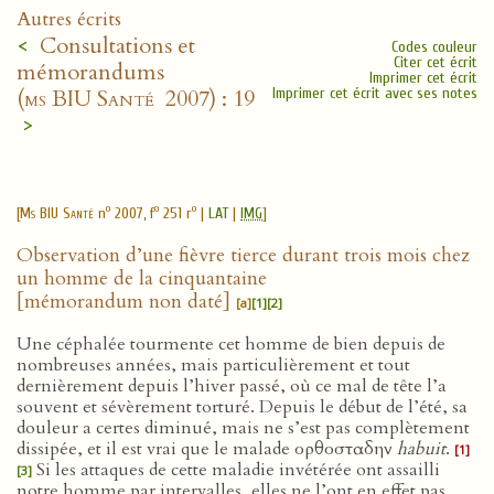
Autres écrits
<
Consultations et
Codes couleur
Citer cet écrit
mémorandums
Imprimer cet écrit
(
ms BIU Santé
2007) : 19
Imprimer cet écrit avec ses notes
>
o
o
o
[
Ms BIU Santé
n
2007, f
251 r
|
LAT
|
IMG
]
Observation d’une fièvre tierce durant trois mois chez
un homme de la cinquantaine
[mémorandum non daté]
[a]
[1]
[2]
Une céphalée tourmente cet homme de bien depuis de
nombreuses années, mais particulièrement et tout
dernièrement depuis l’hiver passé, où ce mal de tête l’a
souvent et sévèrement torturé. Depuis le début de l’été, sa
douleur a certes diminué, mais ne s’est pas complètement
dissipée, et il est vrai que le malade ορθοσταδην
habuit
.
[1]
Si les attaques de cette maladie invétérée ont assailli
[3]
notre homme par intervalles, elles ne l’ont en effet pas