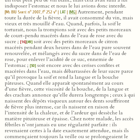
un tout petit peu de vin blanc, mais cela avait suffi à lui
indisposer l’estomac et nous le lui avions donc interdit.
Autrement, pendant
o
o
o
[
Ms BIU Santé
n
2007, f
252 v
|
LAT
|
IMG
]
toute la durée de la fièvre, il avait consommé du vin, mais
vieux et très mouillé d’eau. Quand, parfois, la soif le
torturait, nous la trompions soit avec des petits morceaux
de court-pendu macérés dans de l’eau de rose avec du
sucre ;
soit avec des petits morceaux de citron
[16]
[49]
macérés pendant deux heures dans de l’eau pure souvent
renouvelée, et mélangés avec du sucre dans de l’eau de
rose, pour enlever l’acidité de ce suc, ennemie de
l’estomac ;
soit encore avec des cerises confites et
[50]
macérées dans l’eau, mais débarrassées de leur sucre parce
qu’il provoque la soif et rend la langue et la bouche
pâteuses. Quand elle apparaît spontanément au cours
d’une fièvre, cette viscosité de la bouche, de la langue et
des crachats annonce qu’elle durera longtemps ; ceux à qui
naissent des dépôts visqueux autour des dents souffriront
de fièvre plus intense, car ils naissent en raison de
l’intensité de la chaleur, et de l’ardeur qui dessèche la
matière pituiteuse et épaisse. Chez notre malade, les accès
fébriles n’ont jamais eu une régularité parfaite : ils
revenaient certes à la date exactement attendue, mais ils
commençaient toujours la veille ou se prolongeaient le