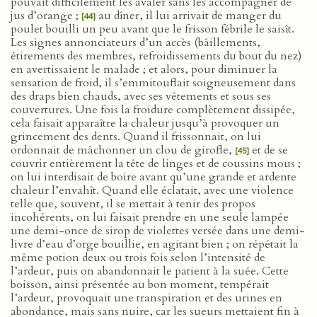
pouvait difficilement les avaler sans les accompagner de
jus d’orange ;
au dîner, il lui arrivait de manger du
[44]
poulet bouilli un peu avant que le frisson fébrile le saisît.
Les signes annonciateurs d’un accès (bâillements,
étirements des membres, refroidissements du bout du nez)
en avertissaient le malade ; et alors, pour diminuer la
sensation de froid, il s’emmitouflait soigneusement dans
des draps bien chauds, avec ses vêtements et sous ses
couvertures. Une fois la froidure complètement dissipée,
cela faisait apparaître la chaleur jusqu’à provoquer un
grincement des dents. Quand il frissonnait, on lui
ordonnait de mâchonner un clou de girofle,
et de se
[45]
couvrir entièrement la tête de linges et de coussins mous ;
on lui interdisait de boire avant qu’une grande et ardente
chaleur l’envahît. Quand elle éclatait, avec une violence
telle que, souvent, il se mettait à tenir des propos
incohérents, on lui faisait prendre en une seule lampée
une demi-once de sirop de violettes versée dans une demi-
livre d’eau d’orge bouillie, en agitant bien ; on répétait la
même potion deux ou trois fois selon l’intensité de
l’ardeur, puis on abandonnait le patient à la suée. Cette
boisson, ainsi présentée au bon moment, tempérait
l’ardeur, provoquait une transpiration et des urines en
abondance, mais sans nuire, car les sueurs mettaient fin à