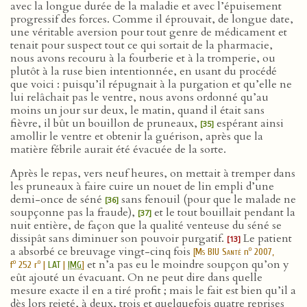
avec la longue durée de la maladie et avec l’épuisement
progressif des forces. Comme il éprouvait, de longue date,
une véritable aversion pour tout genre de médicament et
tenait pour suspect tout ce qui sortait de la pharmacie,
nous avons recouru à la fourberie et à la tromperie, ou
plutôt à la ruse bien intentionnée, en usant du procédé
que voici : puisqu’il répugnait à la purgation et qu’elle ne
lui relâchait pas le ventre, nous avons ordonné qu’au
moins un jour sur deux, le matin, quand il était sans
fièvre, il bût un bouillon de pruneaux,
espérant ainsi
[35]
amollir le ventre et obtenir la guérison, après que la
matière fébrile aurait été évacuée de la sorte.
Après le repas, vers neuf heures, on mettait à tremper dans
les pruneaux à faire cuire un nouet de lin empli d’une
demi-once de séné
sans fenouil (pour que le malade ne
[36]
soupçonne pas la fraude),
et le tout bouillait pendant la
[37]
nuit entière, de façon que la qualité venteuse du séné se
dissipât sans diminuer son pouvoir purgatif.
Le patient
[13]
a absorbé ce breuvage vingt-cinq fois
o
[
Ms BIU Santé
n
2007,
et n’a pas eu le moindre soupçon qu’on y
o
o
f
252 r
|
LAT
|
IMG
]
eût ajouté un évacuant. On ne peut dire dans quelle
mesure exacte il en a tiré profit ; mais le fait est bien qu’il a
dès lors rejeté, à deux, trois et quelquefois quatre reprises