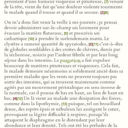
persistant d’une humeur visqueuse et pituiteuse,
venant
[7]
de la tête, vient du fait qu’une douleur violente tourmente
le malade quand il tousse et quand il se secoue.
[2]
[8]
On m’a donc fait venir la veille à mi-journée ; je pensai
devoir administrer sur-le-champ un lavement pour
évacuer la matière flatueuse,
et prescrivis un
[9]
cathartique
à prendre le surlendemain matin. Le
[10]
clystère a ramené quantité de spyratodes,
c’est-à-dire
[3]
[11]
de globules semblables à des crottes de chèvres, durcis par
la sécheresse, noircis par l’ardeur fébrile et par leur long
séjour dans les intestins. La
purgation
a fait expulser
beaucoup de matières pituiteuses et visqueuses. Cela fait,
le malade demeure néanmoins si solidement ancré dans sa
première maladie que les vents ne peuvent toujours pas
sortir des intestins, qui se trouvent maintenant comme
agités par un mouvement péristaltique en sens inverse de
la normale, car il pousse de bas en haut, au lieu de haut en
bas.
De là vient au malade une dissipation des forces,
[4]
[12]
comme dans la lipothymie,
puisque, tel un brouillard
[13]
dense, des esprits épais et nébuleux lui assiègent le cœur,
provoquant sa légère difficulté à respirer, puisqu’ils
attaquent le diaphragme en le distendant par leur
abondance et leur densité. Tels ont été les préludes de la