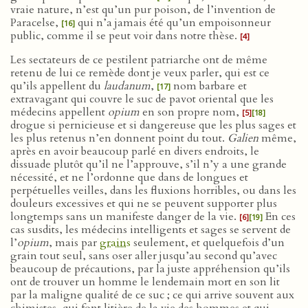
vraie nature, n’est qu’un pur poison, de l’invention de
Paracelse,
qui n’a jamais été qu’un empoisonneur
[16]
public, comme il se peut voir dans notre thèse.
[4]
Les sectateurs de ce pestilent patriarche ont de même
retenu de lui ce remède dont je veux parler, qui est ce
qu’ils appellent du
laudanum
,
nom barbare et
[17]
extravagant qui couvre le suc de pavot oriental que les
médecins appellent
opium
en son propre nom,
[5]
[18]
drogue si pernicieuse et si dangereuse que les plus sages et
les plus retenus n’en donnent point du tout.
Galien
même,
après en avoir beaucoup parlé en divers endroits, le
dissuade plutôt qu’il ne l’approuve, s’il n’y a une grande
nécessité, et ne l’ordonne que dans de longues et
perpétuelles veilles, dans les fluxions horribles, ou dans les
douleurs excessives et qui ne se peuvent supporter plus
longtemps sans un manifeste danger de la vie.
En ces
[6]
[19]
cas susdits, les médecins intelligents et sages se servent de
l’
opium
, mais par
grains
seulement, et quelquefois d’un
grain tout seul, sans oser aller jusqu’au second qu’avec
beaucoup de précautions, par la juste appréhension qu’ils
ont de trouver un homme le lendemain mort en son lit
par la maligne qualité de ce suc ; ce qui arrive souvent aux