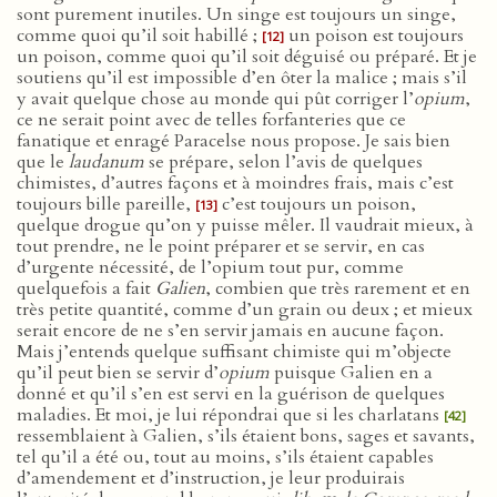
sont purement inutiles. Un singe est toujours un singe,
comme quoi qu’il soit habillé ;
un poison est toujours
[12]
un poison, comme quoi qu’il soit déguisé ou préparé. Et je
soutiens qu’il est impossible d’en ôter la malice ; mais s’il
y avait quelque chose au monde qui pût corriger l’
opium
,
ce ne serait point avec de telles forfanteries que ce
fanatique et enragé Paracelse nous propose. Je sais bien
que le
laudanum
se prépare, selon l’avis de quelques
chimistes, d’autres façons et à moindres frais, mais c’est
toujours bille pareille,
c’est toujours un poison,
[13]
quelque drogue qu’on y puisse mêler. Il vaudrait mieux, à
tout prendre, ne le point préparer et se servir, en cas
d’urgente nécessité, de l’opium tout pur, comme
quelquefois a fait
Galien
, combien que très rarement et en
très petite quantité, comme d’un grain ou deux ; et mieux
serait encore de ne s’en servir jamais en aucune façon.
Mais j’entends quelque suffisant chimiste qui m’objecte
qu’il peut bien se servir d’
opium
puisque Galien en a
donné et qu’il s’en est servi en la guérison de quelques
maladies. Et moi, je lui répondrai que si les charlatans
[42]
ressemblaient à Galien, s’ils étaient bons, sages et savants,
tel qu’il a été ou, tout au moins, s’ils étaient capables
d’amendement et d’instruction, je leur produirais