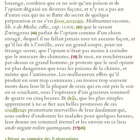
louange, combien que ce ne soit qu’un poison et de
l’
opium
déguisé en diverses façons, et n’y en a pas un
d’entre eux qui ne se flatte du secret de quelque
préparation et ne s’en
fasse accroire
.
Hofmannus
raconte,
lib.
ii
de Medic. offic., cap.
clxix
,
que le savant
[43]
Zwingerus
parlait de l’
opium
comme d’un chien
[44]
enragé, duquel il ne fallait jamais user en aucune façon, et
qu’il lui dit à l’oreille, avec un grand soupir, pour un
étrange secret, que l’
opium
n’était pas moins à craindre
que le mercure des chimistes.
Et moi, en renchérissant
[16]
par-dessus ce grand homme, je proteste que le seul
opium
est plus dangereux que tous les poisons de la chimie, et
même que l’antimoine. Les malheureux effets qu’il
produit en sont trop communs ; on trouve trop souvent
morts dans leur lit la plupart de ceux qui en ont pris le soir
en se couchant, sous l’espérance d’un gracieux sommeil
de quatre ou cinq heures. Et
delà
, que les plus simples
apprennent à ne se fier aux belles promesses de ces
souffleurs
promettant merveilles de leur
laudanum
qui,
sous ombre d’endormir les malades pour quelques heures,
leur donne un sommeil éternel et les envoie en ce lieu
unde negant redire quemquam
.
[17]
[45]
> Retour au sommaire des 11 observations