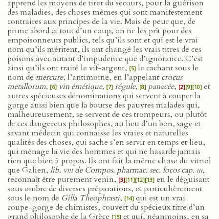
apprend les moyens de tirer du secours, pour la guérison
des maladies, des choses mêmes qui sont manifestement
contraires aux principes de la vie. Mais de peur que, de
prime abord et tout d’un coup, on ne les prît pour des
empoisonneurs publics, tels qu’ils sont et qui est le vrai
nom qu’ils méritent, ils ont changé les vrais titres de ces
poisons avec autant d’impudence que d’ignorance. C’est
ainsi qu’ils ont traité le vif-argent,
le cachant sous le
[5]
nom de
mercure
, l’antimoine, en l’appelant
crocus
metallorum,
vin émétique,
régule,
panacée
,
et
[6]
[7]
[8]
[2]
[9]
[10]
autres spécieuses dénominations qui servent à couper la
gorge aussi bien que la bourse des pauvres malades qui,
malheureusement, se servent de ces trompeurs, ou plutôt
de ces dangereux philosophes, au lieu d’un bon, sage et
savant médecin qui connaisse les vraies et naturelles
qualités des choses, qui sache s’en servir en temps et lieu,
qui ménage la vie des hommes et qui ne hasarde jamais
rien que bien à propos. Ils ont fait la même chose du vitriol
que Galien,
lib.
viii
de Compos. pharmac. sec. locos cap.
iii
,
reconnaît être purement venin,
en le déguisant
[3]
[11]
[12]
[13]
sous ombre de diverses préparations, et particulièrement
sous le nom de
Gilla Theophrasti
,
qui est un vrai
[14]
coupe-gorge de chimistes, couvert du spécieux titre d’un
grand philosophe de la Grèce
et qui, néanmoins, en sa
[15]