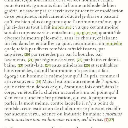
chimistes, qui font litière de la vie des hommes et qui,
pour être très ignorants dans la bonne méthode de bien
guérir, ne savent pas se servir avec prudence et modération
de ce pernicieux médicament ; duquel je dirai en passant
qu’il est bien plus dangereux que l’antimoine même, que
j’ai ci-dessus tout à fait
improuvé
; vu que cet antimoine
sort du corps assez vite, entraînant
quant et soi
quantité de
diverses humeurs pêle-mêle, sans les choisir, et laissant
un feu dans les entrailles ; à quoi, néanmoins, on
remédie
quelquefois par divers remèdes rafraîchissants, par
saignées,
par remèdes pris par la bouche, par
[20]
lavements,
par régime de vivre,
par bains et demi-
[21]
[22]
bains,
petit-lait,
eaux minérales
et semblables
[23]
[24]
[25]
bons remèdes, quand l’antimoine n’a pas tout à fait
égorgé un homme le même jour qu’il l’a pris, comme il
arrive souvent.
Mais il est tout autrement de l’
opium
,
[26]
qui ne tire rien dehors et qui, étant une fois entré dans le
corps, en étouffe la chaleur naturelle à un tel point qu’il
s’en ensuit une entière privation, qui est, à proprement
parler, la mort même, contre laquelle il n’y a point de
remède, cette extinction de chaleur ne se pouvant rétablir
par aucune vertu, science ou industrie humaine :
mortuos
enim suscitare non est humanæ virtutis, sed divinæ
.
[7]
[27]