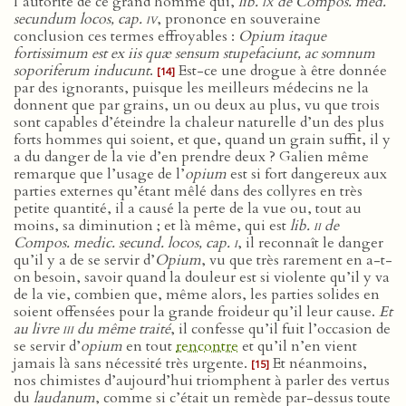
l’autorité de ce grand homme qui,
lib.
ix
de Compos. med.
secundum locos, cap.
iv
, prononce en souveraine
conclusion ces termes effroyables :
Opium itaque
fortissimum est ex iis quæ sensum stupefaciunt, ac somnum
soporiferum inducunt
.
Est-ce une drogue à être donnée
[14]
par des ignorants, puisque les meilleurs médecins ne la
donnent que par grains, un ou deux au plus, vu que trois
sont capables d’éteindre la chaleur naturelle d’un des plus
forts hommes qui soient, et que, quand un grain suffit, il y
a du danger de la vie d’en prendre deux ? Galien même
remarque que l’usage de l’
opium
est si fort dangereux aux
parties externes qu’étant mêlé dans des collyres en très
petite quantité, il a causé la perte de la vue ou, tout au
moins, sa diminution ; et là même, qui est
lib.
ii
de
Compos. medic. secund. locos, cap.
i
, il reconnaît le danger
qu’il y a de se servir d’
Opium
, vu que très rarement en a-t-
on besoin, savoir quand la douleur est si violente qu’il y va
de la vie, combien que, même alors, les parties solides en
soient offensées pour la grande froideur qu’il leur cause.
Et
au livre
iii
du même traité
, il confesse qu’il fuit l’occasion de
se servir d’
opium
en tout
rencontre
et qu’il n’en vient
jamais là sans nécessité très urgente.
Et néanmoins,
[15]
nos chimistes d’aujourd’hui triomphent à parler des vertus
du
laudanum
, comme si c’était un remède par-dessus toute