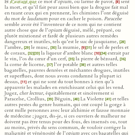
Et
d’autant que
ce mot d’
opium
, ou larme de pavot,
sent
[8]
la mort, et qu’il fait peur aussi bien que la drogue fait mal
en tuant ceux qui en prennent, les chimistes l’ont déguisé
du mot de
laudanum
pour en cacher le poison.
Paracelse
semble avoir été l’inventeur de ce nom qui ne contient
autre chose que de l’
opium
déguisé, mêlé, préparé, ou
plutôt mixtionné et fardé de plusieurs autres remèdes
dangereux et inutiles, tels qu’est le suc de jusquiame,
[28]
l’ambre,
le musc,
la mumie,
le sel de perles et
[29]
[30]
[9]
[31]
de coraux,
la liqueur d’ambre blanc
extrait par
[32]
[33]
[10]
[34]
le vin, l’os du cœur d’un cerf,
la pierre de bézoard,
[35]
[36]
la corne de licorne,
l’or potable
et autres telles
[37]
[38]
bagatelles, pauvres denrées et méchantes drogues, inutiles
et superflues, dont nous avons condamné la plupart ici
dessus,
et qui ne sont du tout bonnes à rien qu’à
[11]
appauvrir les malades en enrichissant celui qui les vend.
Jugez,
cher lecteur
, équitablement et sincèrement si
Paracelse, Crollius,
Béguin,
La Violette
et telles
[39]
[40]
[41]
autres pestes du genre humain, qui ont coupé la gorge à
cent mille personnes avec leur alchimie et fausse monnaie
de médecine ; jugez, dis-je, si ces ouvriers de malheur ne
doivent pas être tenus pour des fous, des insensés ou, tout
au moins, privés du sens commun, de vouloir corriger la
malignité et vénénosité de l’
opium
avec ces bagatelles qui