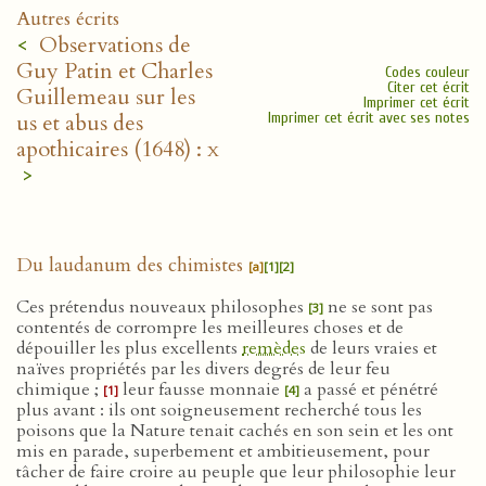
Autres écrits
<
Observations de
Guy Patin et Charles
Codes couleur
Citer cet écrit
Guillemeau sur les
Imprimer cet écrit
us et abus des
Imprimer cet écrit avec ses notes
apothicaires (1648) :
x
>
Du laudanum des chimistes
[a]
[1]
[2]
Ces prétendus nouveaux philosophes
ne se sont pas
[3]
contentés de corrompre les meilleures choses et de
dépouiller les plus excellents
remèdes
de leurs vraies et
naïves propriétés par les divers degrés de leur feu
chimique ;
leur fausse monnaie
a passé et pénétré
[1]
[4]
plus avant : ils ont soigneusement recherché tous les
poisons que la Nature tenait cachés en son sein et les ont
mis en parade, superbement et ambitieusement, pour
tâcher de faire croire au peuple que leur philosophie leur