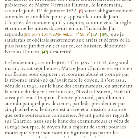
présidence de Maître Germain Hureau, le lendemain,
e
savoir le jeudi 11
de janvier 1652,
serait obligatoirement
[5]
amendée et modifiée pour y apposer le nom de Jean
Chartier, de manière qu’il y dispute, comme veut la règle
et comme les autres docteurs en ont l’habitude. J’ai
répondu
que je
o
o
[
BIU Santé
Comm. F.M.P.
, vol.
xiii
, f
501 v
|
LAT
|
IMG
]
satisferais et obéirais strictement aux arrêts et décrets de la
plus haute juridiction ; et sur ce, cet huissier, dénommé
Nicolas Doucin,
s’est retiré.
[47]
e
Le lendemain, savoir le
jeudi 11
de janvier 1652
, de grand
matin, avant sept heures, Maître Jean Chartier est entré en
nos Écoles pour disputer ; et, comme abusé et trompé par
la réponse ambiguë qu’avait faite le doyen, il s’est assis,
vêtu de sa toge, sur le banc des examinateurs, en attendant
la venue du doyen ; cet huissier, Nicolas Doucin, était lui
aussi présent. Un quart d’heure plus tard, pareillement
attendu par quelques docteurs, par ledit président et par
cinq bacheliers, le doyen est arrivé et a aussitôt ordonné
que cette soutenance commence. Ayant porté ses regards
sur Chartier, assis sur le banc des examinateurs et vêtu de
sa toge pourpre, le doyen lui a enjoint de sortir pour les
motifs que voici : son nom ne figurant pas parmi les