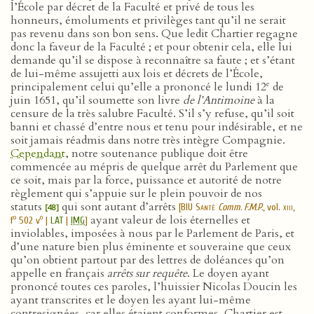
l’École par décret de la Faculté et privé de tous les
honneurs, émoluments et privilèges tant qu’il ne serait
pas revenu dans son bon sens. Que ledit Chartier regagne
donc la faveur de la Faculté ; et pour obtenir cela, elle lui
demande qu’il se dispose à reconnaître sa faute ; et s’étant
de lui-même assujetti aux lois et décrets de l’École,
e
principalement celui qu’elle a prononcé le lundi 12
de
juin 1651, qu’il soumette son livre
de l’Antimoine
à la
censure de la très salubre Faculté. S’il s’y refuse, qu’il soit
banni et chassé d’entre nous et tenu pour indésirable, et ne
soit jamais réadmis dans notre très intègre Compagnie.
Cependant
, notre soutenance publique doit être
commencée au mépris de quelque arrêt du Parlement que
ce soit, mais par la force, puissance et autorité de notre
règlement qui s’appuie sur le plein pouvoir de nos
statuts
qui sont autant d’arrêts
[
BIU Santé
Comm. F.M.P.
, vol.
xiii
,
[48]
ayant valeur de lois éternelles et
o
o
f
502 v
|
LAT
|
IMG
]
inviolables, imposées à nous par le Parlement de Paris, et
d’une nature bien plus éminente et souveraine que ceux
qu’on obtient partout par des lettres de doléances qu’on
appelle en français
arrêts sur requête
. Le doyen ayant
prononcé toutes ces paroles, l’huissier Nicolas Doucin les
ayant transcrites et le doyen les ayant lui-même
contresignées, car elles étaient conformes, Chartier est