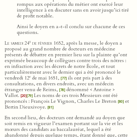
rompus aux opérations du métier ont exercé leur
intelligence à en discuter sans en avoir jusqu’ici tiré
de profit notable.
Ainsi le doyen en a-t-il conclu sur chacune de ces
questions.
e
Le samedi 24
de février 1652
, après la messe, le doyen a
proposé au grand nombre de docteurs en médecine
présents de débattre en premier lieu sur la plainte qu’ont
exprimée beaucoup de collègues contre trois des nôtres :
en infraction avec les décrets de notre École, et tout
particulièrement avec le dernier qui a été prononcé le
e
vendredi 12
de mai 1651,
ils ont pris part à des
[77]
consultations, en divers endroits, avec un médecin
étranger venu de Reims,
dénommé < Antoine >
[78]
Vallot.
Les noms de ces trois Messieurs ont été
[20]
[79]
prononcés : François Le Vignon, Charles Le Breton
et
[80]
Bertin Dieuxivoye.
[81]
En second lieu, des docteurs ont demandé au doyen que
soit remis en vigueur l’examen portant sur la vie et les
mœurs des candidats au baccalauréat, lequel a été
abandonné depuis quelque temps, étant donné que, cette