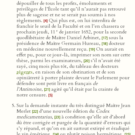
dépouiller de tous les profits, émoluments et
privilèges de l’École tant qu’il n’aurait pas retrouvé
plus de sagesse et ne se serait pas soumis à nos
règlements.
Qui plus est, on lui interdira de
[4]
franchir le seuil de la Faculté et on l’en chassera ce
e
prochain jeudi, 11
de janvier 1652, pour la seconde
quodlibétaire de Maître Daniel Arbinet,
sous la
[17]
présidence de Maître Germain Hureau,
docteur
[18]
en médecine nouvellement reçu.
On aurait en
[19]
effet pu, pour ce jour-là, imprimer son nom sur cette
thèse, parmi les examinateurs,
s’il n’avait été
[20]
rayé, cinq mois plus tôt, du tableau des docteurs
régents
, en raison de son obstination et de son
opiniâtreté à porter plainte devant le Parlement pour
défendre sont petit livre en français
de
l’Antimoine
,
agité qu’il était par la crainte de
[21]
notre censure.
[5]
Sur la demande instante du très distingué Maître Jean
Merlet
d’une nouvelle édition du
Codex
[22]
medicamentarius
,
à condition qu’elle ait d’abord
[23]
dû être corrigée et purgée de la quantité d’erreurs qui
s’y répand, et qu’on en ait surtout extirpé et éradiqué
le vin émétique,
ou plutôt poison hermétique,
[24]
[25]