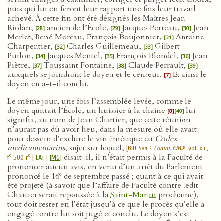
puis qui lui en feront leur rapport une fois leur travail
achevé. À cette fin ont été désignés les Maîtres Jean
Riolan,
ancien de l’École,
Jacques Perreau,
Jean
[28]
[29]
[30]
Merlet, René Moreau, François Boujonnier,
Antoine
[31]
Charpentier,
Charles Guillemeau,
Gilbert
[32]
[33]
Puilon,
Jacques Mentel,
François Blondel,
Jean
[34]
[35]
[36]
Piètre,
Toussaint Fontaine,
Claude Perrault,
[37]
[38]
[39]
auxquels se joindront le doyen et le censeur.
Et ainsi le
[7]
doyen en a-t-il conclu.
Le même jour, une fois l’assemblée levée, comme le
doyen quittait l’École, un huissier à la chaîne
lui
[8]
[40]
signifia, au nom de Jean Chartier, que cette réunion
n’aurait pas dû avoir lieu, dans la mesure où elle avait
pour dessein d’exclure le vin émétique du
Codex
medicamentarius
, sujet sur lequel,
[
BIU Santé
Comm. F.M.P.
, vol.
xiii
,
disait-il, il n’était permis à la Faculté de
o
o
f
500 r
|
LAT
|
IMG
]
prononcer aucun avis, en vertu d’un arrêt du Parlement
e
prononcé le 16
de septembre passé ; quant à ce qui avait
été projeté (à savoir que l’affaire de Faculté contre ledit
Chartier serait repoussée à la
Saint-Martin
prochaine),
tout doit rester en l’état jusqu’à ce que le procès qu’elle a
engagé contre lui soit jugé et conclu. Le doyen s’est