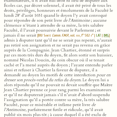
examinateurs, il n’avait nul droit ni lieu de disputer aux
Écoles car, par décret solennel, il avait été privé de tous les
droits, privilèges, honneurs et émoluments de la Faculté le
e
lundi 28
d’août 1651 quand le doyen l’y avait convoqué
pour répondre de son petit livre
de l’Antimoine
; aucune
clémence n’étant à attendre de sa mère, la très salubre
Faculté, il l’avait poursuivie devant le Parlement ; et
jamais il ne serait
o
o
[
BIU Santé
Comm. F.M.P.
, vol.
xiii
, f
502 r
|
LAT
|
IMG
]
admis à disputer tant qu’il ne se serait pas repenti, n’aurait
pas retiré son assignation et ne serait pas revenu en grâce
auprès de la Compagnie. Jean Chartier, étonné et surpris
par ces mots très durs du doyen, fit alors sortir son huissier,
nommé Nicolas Doucin, du coin obscur où il se tenait
caché et l’a mené auprès du doyen ; l’ayant entendu parler
ainsi et refuser à Chartier la faveur de disputer, il a
demandé au doyen les motifs de cette interdiction
pour en
dresser son procès-verbal du refus du doyen
. Le doyen lui a
alors répondu qu’il ne pouvait ni devait souffrir que Maître
Jean Chartier prenne ce jour rang parmi les examinateurs
et qu’il ne disputerait jamais s’il n’avait d’abord suspendu
l’assignation qu’il a portée contre sa mère, la très salubre
Faculté, pour ce misérable et infâme petit livre
de
l’Antimoine
, parfaitement futile et ridicule, qu’il avait
publié six mois plus tôt ; à cause duquel il a été exclu de