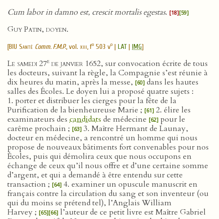
Cum labor in damno est, crescit mortalis egestas
.
[18]
[59]
Guy Patin, doyen.
o
o
[
BIU Santé
Comm. F.M.P.
, vol.
xiii
, f
503 v
|
LAT
|
IMG
]
e
Le samedi 27
de janvier 1652
, sur convocation écrite de tous
les docteurs, suivant la règle, la Compagnie s’est réunie à
dix heures du matin, après la messe,
dans les hautes
[60]
salles des Écoles. Le doyen lui a proposé quatre sujets :
1. porter et distribuer les cierges pour la fête de la
Purification de la bienheureuse Marie ;
2. élire les
[61]
examinateurs des
candidats
de médecine
pour le
[62]
carême prochain ;
3. Maître Hermant de Launay,
[63]
docteur en médecine, a rencontré un homme qui nous
propose de nouveaux bâtiments fort convenables pour nos
Écoles, puis qui démolira ceux que nous occupons en
échange de ceux qu’il nous offre et d’une certaine somme
d’argent, et qui a demandé à être entendu sur cette
transaction ;
4. examiner un opuscule manuscrit en
[64]
français contre la circulation du sang et son inventeur (ou
qui du moins se prétend tel), l’Anglais William
Harvey ;
l’auteur de ce petit livre est Maître Gabriel
[65]
[66]