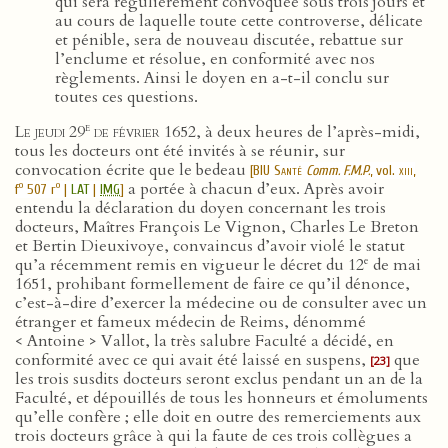
qui sera régulièrement convoquée sous trois jours et
au cours de laquelle toute cette controverse, délicate
et pénible, sera de nouveau discutée, rebattue sur
l’enclume et résolue, en conformité avec nos
règlements. Ainsi le doyen en a-t-il conclu sur
toutes ces questions.
e
Le jeudi 29
de février 1652
, à deux heures de l’après-midi,
tous les docteurs ont été invités à se réunir, sur
convocation écrite que le bedeau
[
BIU Santé
Comm. F.M.P.
, vol.
xiii
,
a portée à chacun d’eux. Après avoir
o
o
f
507 r
|
LAT
|
IMG
]
entendu la déclaration du doyen concernant les trois
docteurs, Maîtres François Le Vignon, Charles Le Breton
et Bertin Dieuxivoye, convaincus d’avoir violé le statut
e
qu’a récemment remis en vigueur le décret du 12
de mai
1651, prohibant formellement de faire ce qu’il dénonce,
c’est-à-dire d’exercer la médecine ou de consulter avec un
étranger et fameux médecin de Reims, dénommé
< Antoine > Vallot, la très salubre Faculté a décidé, en
conformité avec ce qui avait été laissé en suspens,
que
[23]
les trois susdits docteurs seront exclus pendant un an de la
Faculté, et dépouillés de tous les honneurs et émoluments
qu’elle confère ; elle doit en outre des remerciements aux
trois docteurs grâce à qui la faute de ces trois collègues a