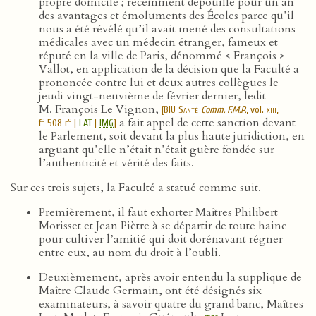
propre domicile ; récemment dépouillé pour un an
des avantages et émoluments des Écoles parce qu’il
nous a été révélé qu’il avait mené des consultations
médicales avec un médecin étranger, fameux et
réputé en la ville de Paris, dénommé < François >
Vallot, en application de la décision que la Faculté a
prononcée contre lui et deux autres collègues le
jeudi vingt-neuvième de février dernier, ledit
M. François Le Vignon,
[
BIU Santé
Comm. F.M.P.
, vol.
xiii
,
a fait appel de cette sanction devant
o
o
f
508 r
|
LAT
|
IMG
]
le Parlement, soit devant la plus haute juridiction, en
arguant qu’elle n’était n’était guère fondée sur
l’authenticité et vérité des faits.
Sur ces trois sujets, la Faculté a statué comme suit.
Premièrement, il faut exhorter Maîtres Philibert
Morisset et Jean Piètre à se départir de toute haine
pour cultiver l’amitié qui doit dorénavant régner
entre eux, au nom du droit à l’oubli.
Deuxièmement, après avoir entendu la supplique de
Maître Claude Germain, ont été désignés six
examinateurs, à savoir quatre du grand banc, Maîtres