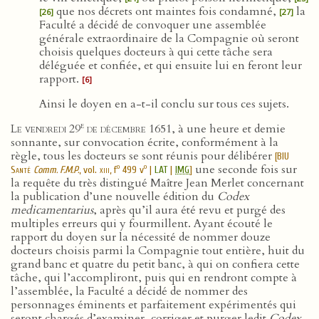
que nos décrets ont maintes fois condamné,
la
[26]
[27]
Faculté a décidé de convoquer une assemblée
générale extraordinaire de la Compagnie où seront
choisis quelques docteurs à qui cette tâche sera
déléguée et confiée, et qui ensuite lui en feront leur
rapport.
[6]
Ainsi le doyen en a-t-il conclu sur tous ces sujets.
e
Le vendredi 29
de décembre 1651
, à une heure et demie
sonnante, sur convocation écrite, conformément à la
règle, tous les docteurs se sont réunis pour délibérer
[
BIU
une seconde fois sur
o
o
Santé
Comm. F.M.P.
, vol.
xiii
, f
499 v
|
LAT
|
IMG
]
la requête du très distingué Maître Jean Merlet concernant
la publication d’une nouvelle édition du
Codex
medicamentarius
, après qu’il aura été revu et purgé des
multiples erreurs qui y fourmillent. Ayant écouté le
rapport du doyen sur la nécessité de nommer douze
docteurs choisis parmi la Compagnie tout entière, huit du
grand banc et quatre du petit banc, à qui on confiera cette
tâche, qui l’accompliront, puis qui en rendront compte à
l’assemblée, la Faculté a décidé de nommer des
personnages éminents et parfaitement expérimentés qui
seront chargés d’examiner, corriger et purger ledit
Codex
,