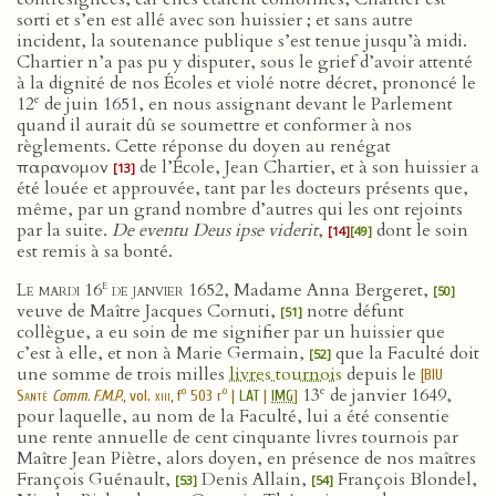
sorti et s’en est allé avec son huissier ; et sans autre
incident, la soutenance publique s’est tenue jusqu’à midi.
Chartier n’a pas pu y disputer, sous le grief d’avoir attenté
à la dignité de nos Écoles et violé notre décret, prononcé le
e
12
de juin 1651, en nous assignant devant le Parlement
quand il aurait dû se soumettre et conformer à nos
règlements. Cette réponse du doyen au renégat
παρανομον
de l’École, Jean Chartier, et à son huissier a
[13]
été louée et approuvée, tant par les docteurs présents que,
même, par un grand nombre d’autres qui les ont rejoints
par la suite.
De eventu Deus ipse viderit
,
dont le soin
[14]
[49]
est remis à sa bonté.
e
Le mardi 16
de janvier 1652
, Madame Anna Bergeret,
[50]
veuve de Maître Jacques Cornuti,
notre défunt
[51]
collègue, a eu soin de me signifier par un huissier que
c’est à elle, et non à Marie Germain,
que la Faculté doit
[52]
une somme de trois milles
livres tournois
depuis le
[
BIU
e
13
de janvier 1649,
o
o
Santé
Comm. F.M.P.
, vol.
xiii
, f
503 r
|
LAT
|
IMG
]
pour laquelle, au nom de la Faculté, lui a été consentie
une rente annuelle de cent cinquante livres tournois par
Maître Jean Piètre, alors doyen, en présence de nos maîtres
François Guénault,
Denis Allain,
François Blondel,
[53]
[54]