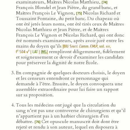
examinateurs, Maîtres Nicolas Matthieu,
[74]
François Blondel et Jean Piètre, du grand banc, et
Maîtres François Le Vignon,
Nicolas Richard et
[75]
Toussaint Fontaine, du petit banc. Du chapeau où
ont été jetés leurs noms, ont été tirés ceux de Maîtres
Nicolas Matthieu et Jean Piètre, et de Maîtres
François Le Vignon et Nicolas Richard, qui ont donc
été nommés examinateurs, après avoir juré entre les
mains du doyen qu’ils
[
BIU Santé
Comm. F.M.P.
, vol.
xiii
,
rempliront diligemment, fidèlement
o
o
f
504 v
|
LAT
|
IMG
]
et soigneusement ce devoir d’examiner les candidats
pour préserver la dignité de notre École.
En compagnie de quelques docteurs choisis, le doyen
et les censeurs entendront ce personnage qui
demande à l’être. Ensuite, le doyen convoquera une
assemblée extraordinaire pour lui faire un rapport
sur sa proposition.
Tous les médecins ont jugé que la circulation du
sang n’est pas une controverse de chirurgiens et qu’il
n’appartient pas à un barbier chirurgien d’en
débattre.
Cet opuscule manuscrit doit dont être
[76]
rejeté et rendu à son auteur, lequel en disposera à