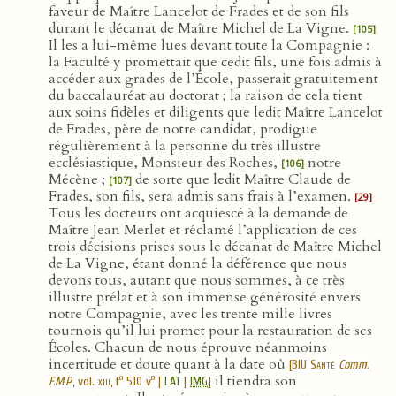
faveur de Maître Lancelot de Frades et de son fils
durant le décanat de Maître Michel de La Vigne.
[105]
Il les a lui-même lues devant toute la Compagnie :
la Faculté y promettait que cedit fils, une fois admis à
accéder aux grades de l’École, passerait gratuitement
du baccalauréat au doctorat ; la raison de cela tient
aux soins fidèles et diligents que ledit Maître Lancelot
de Frades, père de notre candidat, prodigue
régulièrement à la personne du très illustre
ecclésiastique, Monsieur des Roches,
notre
[106]
Mécène ;
de sorte que ledit Maître Claude de
[107]
Frades, son fils, sera admis sans frais à l’examen.
[29]
Tous les docteurs ont acquiescé à la demande de
Maître Jean Merlet et réclamé l’application de ces
trois décisions prises sous le décanat de Maître Michel
de La Vigne, étant donné la déférence que nous
devons tous, autant que nous sommes, à ce très
illustre prélat et à son immense générosité envers
notre Compagnie, avec les trente mille livres
tournois qu’il lui promet pour la restauration de ses
Écoles. Chacun de nous éprouve néanmoins
incertitude et doute quant à la date où
[
BIU Santé
Comm.
il tiendra son
o
o
F.M.P.
, vol.
xiii
, f
510 v
|
LAT
|
IMG
]