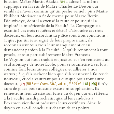
Ensuite, Maître Martin Akakia
a adressé la même
[99]
supplique en faveur de Maître Charles Le Breton qui
semblait n’avoir commis qu’un péché véniel ; puis Maître
Philibert Morisset en fit de même pour Maître Bertin
Dieuxivoye, dont il a excusé la faute et pour qui il a
imploré la miséricorde de la Faculté. La Compagnie a
examiné ces trois requêtes et décidé d’absoudre ces trois
docteurs, en leur accordant sa grâce sous trois conditions :
1. que, par un écrit signé de leur propre main, ils
reconnaissent tous trois leur manquement et en
demandent pardon à la Faculté ; 2. qu’ils renoncent à tout
procès, et tout particulièrement Maître François
Le Vignon qui nous traduit en justice, et s’en remettent au
seul arbitrage de notre École, pour se soumettre à ses lois,
comme font leurs autres collègues, et adhérer à nos
statuts ; 3. qu’ils sachent bien que s’ils viennent à fauter de
nouveau, et cela vaut tant pour eux que pour tout autre
docteur,
il n’y
o
o
[
BIU Santé
Comm. F.M.P.
, vol.
xiii
, f
509 v
|
LAT
|
IMG
]
[27]
aura de place pour aucune excuse ni supplication. Ils
remettront leur attestation écrite au doyen qui en référera
à la Faculté mardi prochain, quand les candidats à
l’examen viendront présenter leurs certificats. Ainsi le
doyen en a-t-il conclu sur chacun de ces points.