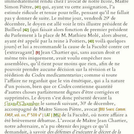
immédiatement rendu chez l’avocat de notre École, Maître
Simon Piètre,
qui, ayant vu cette assignation, l’a
[41]
estimée ridicule et tenue pour telle, pensant qu’il ne fallait
e
pas y donner de suite. Le même jour, vendredi 29
de
décembre, le doyen est allé voir le très illustre président de
Bailleul
(qui faisait alors fonction de premier président
[42]
du Parlement à la place de M. Mathieu Molé, alors absent,
ayant été appelé par la reine à Poitiers,
voilà quelques
[43]
jours) et lui a recommandé la cause de la Faculté contre cet
{extravagant}
Jean Chartier qui, sans aucun droit et
[9]
même très iniquement, avait voulu empêcher nos
assemblées, qu’il tient pour moins que rien, afin de ne
pouvoir prendre aucune décision sur la révision et la
réédition du
Codex medicamentarius
; comme si toute
l’affaire ne regardait que le vin émétique, qui a la nature
d’un poison, bien que ce
Codex
contienne quantité
d’autres choses parfaitement dignes d’être corrigées et
supprimées. Le doyen s’est donc présenté devant la
e
Grand’Chambre
le samedi suivant, 30
de décembre,
accompagné de Maître Simon Piètre, avocat
[
BIU Santé
Comm.
de la Faculté, où notre affaire a
o
o
F.M.P.
, vol.
xiii
, f
500 v
|
LAT
|
IMG
]
été brièvement débattue. L’avocat de Maître Jean Chartier,
notre adversaire, n’a pu obtenir des juges ce qu’il
demandait, à savoir
des défenses d’exécuter le décret de la