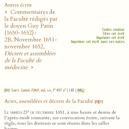
Autres écrits
<
Commentaires de
la Faculté rédigés par
le doyen Guy Patin
Codes couleur
(1650-1652) :
Citer cet écrit
Imprimer cet écrit
2B. Novembre 1651-
Imprimer cet écrit avec ses notes
novembre 1652,
Décrets et assemblées
de la Faculté de
médecine
>
o
o
[
BIU Santé
Comm. F.M.P.
, vol.
xiii
, f
497 v
|
LAT
|
IMG
]
Actes, assemblées et décrets de la Faculté
[1]
[1]
e
Le samedi 23
de décembre 1651
, à une heure et demie de
l’après-midi sonnante, sur convocation écrite, suivant la
règle, tous les docteurs se sont réunis dans les salles
hautes.