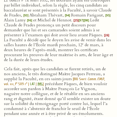
Le samedi 9
de mars 1652
, les docteurs ayant été convoqués
par billet individuel, selon la règle, les cinq candidats au
baccalauréat se sont présentés à la Faculté, à savoir Claude
de Frades,
Abraham Thévart,
Romain Parigaut,
[93]
[94]
[95]
Alain Lamy
et Michel de Hennot.
Ledit
[96]
[25]
[97]
[98]
Claude de Frades prononça un petit discours pour
demander que lui et ses camarades soient admis à se
présenter à l’examen qui doit avoir lieu avant Pâques.
[26]
La Faculté a décidé que le doyen les avise de venir dans les
e
salles hautes de l’École mardi prochain, 12
de mars, à
deux heures de l’après-midi, montrer les certificats
procurant les preuves de leur maîtrise ès arts, de leur âge et
de la durée de leurs études.
Cela fait, après que les candidats se furent retirés, un de
nos anciens, le très distingué Maître Jacques Perreau, a
supplié la Faculté, en ces saints jours
[
BIU Santé
Comm. F.M.P.
,
précédant Pâques, de bien vouloir
o
o
vol.
xiii
, f
509 r
|
LAT
|
IMG
]
accorder son pardon à Maître François Le Vignon,
naguère notre collègue, et de le rétablir en ses anciens
rang et dignité, étant donné qu’il semble exister un doute
sur la solidité du témoignage porté contre lui, lequel l’a
condamné à s’abstenir de franchir le seuil de l’École
pendant une année et à être privé de ses émoluments.