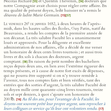
Nicolas Richard
et Quentin Thévenin,
docteurs que
[55]
[56]
notre Compagnie avait choisis pour régler cette affaire. En
ma qualité de présent doyen, ledit huissier m’a remis le
désaveu de ladite Marie Germain
.
[15]
[57]
e
Le vendredi 26
de janvier 1652
, à deux heures de l’après-
midi, dans les hautes salles des Écoles, Guy Patin, natif du
Beauvaisis, a rendu les comptes de la première année de
son décanat. La très salubre Faculté les a unanimement
loués et approuvés. Pour la diligente et excellente
administration de nos affaires, elle a décidé de me verser
un honoraire de deux cents livres tournois ; et aussi trois
livres et dix sols à chacun des docteurs, argent
comptant.
En raison du petit nombre des bacheliers
[58]
reçus depuis deux ans, en lien avec l’extrême rigueur des
temps présents, et à cause de notre fort excès de dépenses,
qui ne pourra être supporté si on n’y trouve remède à
l’avenir, tous nos comptes faits et bien vérifiés, tant des
entrées que des sorties d’argent, la très salubre Faculté doit
au doyen mille cent quarante-cinq livres tournois, treize
sols et sept deniers, à quoi s’ajoute son honoraire de
200 ℔.
Au fil des ans, pour l’avantage de la Faculté, les
[16]
doyens ont souvent prêté leur propre argent, sans reprocher à
leurs collègues ce service qu’ils leur ont volontiers rendu
.
[17]