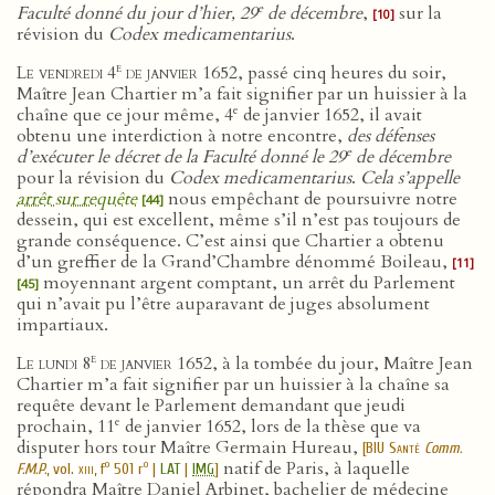
e
Faculté donné du jour d’hier, 29
de décembre
,
sur la
[10]
révision du
Codex medicamentarius
.
e
Le vendredi 4
de janvier 1652
, passé cinq heures du soir,
Maître Jean Chartier m’a fait signifier par un huissier à la
e
chaîne que ce jour même, 4
de janvier 1652, il avait
obtenu une interdiction à notre encontre,
des défenses
e
d’exécuter le décret de la Faculté donné le 29
de décembre
pour la révision du
Codex medicamentarius
.
Cela s’appelle
arrêt sur requête
nous empêchant de poursuivre notre
[44]
dessein, qui est excellent, même s’il n’est pas toujours de
grande conséquence. C’est ainsi que Chartier a obtenu
d’un greffier de la Grand’Chambre dénommé Boileau,
[11]
moyennant argent comptant, un arrêt du Parlement
[45]
qui n’avait pu l’être auparavant de juges absolument
impartiaux.
e
Le lundi 8
de janvier 1652
, à la tombée du jour, Maître Jean
Chartier m’a fait signifier par un huissier à la chaîne sa
requête devant le Parlement demandant que jeudi
e
prochain, 11
de janvier 1652, lors de la thèse que va
disputer hors tour Maître Germain Hureau,
[
BIU Santé
Comm.
natif de Paris, à laquelle
o
o
F.M.P.
, vol.
xiii
, f
501 r
|
LAT
|
IMG
]
répondra Maître Daniel Arbinet, bachelier de médecine