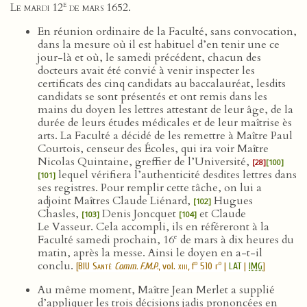
e
Le mardi 12
de mars 1652
.
En réunion ordinaire de la Faculté, sans convocation,
dans la mesure où il est habituel d’en tenir une ce
jour-là et où, le samedi précédent, chacun des
docteurs avait été convié à venir inspecter les
certificats des cinq candidats au baccalauréat, lesdits
candidats se sont présentés et ont remis dans les
mains du doyen les lettres attestant de leur âge, de la
durée de leurs études médicales et de leur maîtrise ès
arts. La Faculté a décidé de les remettre à Maître Paul
Courtois, censeur des Écoles, qui ira voir Maître
Nicolas Quintaine, greffier de l’Université,
[28]
[100]
lequel vérifiera l’authenticité desdites lettres dans
[101]
ses registres. Pour remplir cette tâche, on lui a
adjoint Maîtres Claude Liénard,
Hugues
[102]
Chasles,
Denis Joncquet
et Claude
[103]
[104]
Le Vasseur. Cela accompli, ils en référeront à la
e
Faculté samedi prochain, 16
de mars à dix heures du
matin, après la messe. Ainsi le doyen en a-t-il
conclu.
o
o
[
BIU Santé
Comm. F.M.P.
, vol.
xiii
, f
510 r
|
LAT
|
IMG
]
Au même moment, Maître Jean Merlet a supplié
d’appliquer les trois décisions jadis prononcées en