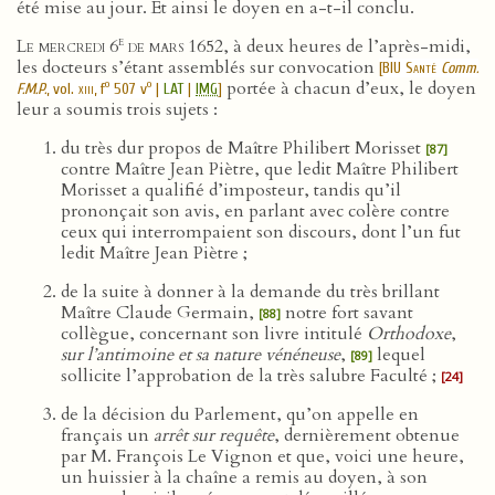
été mise au jour. Et ainsi le doyen en a-t-il conclu.
e
Le mercredi 6
de mars 1652
, à deux heures de l’après-midi,
les docteurs s’étant assemblés sur convocation
[
BIU Santé
Comm.
portée à chacun d’eux, le doyen
o
o
F.M.P.
, vol.
xiii
, f
507 v
|
LAT
|
IMG
]
leur a soumis trois sujets :
du très dur propos de Maître Philibert Morisset
[87]
contre Maître Jean Piètre, que ledit Maître Philibert
Morisset a qualifié d’imposteur, tandis qu’il
prononçait son avis, en parlant avec colère contre
ceux qui interrompaient son discours, dont l’un fut
ledit Maître Jean Piètre ;
de la suite à donner à la demande du très brillant
Maître Claude Germain,
notre fort savant
[88]
collègue, concernant son livre intitulé
Orthodoxe
,
sur l’antimoine et sa nature vénéneuse
,
lequel
[89]
sollicite l’approbation de la très salubre Faculté ;
[24]
de la décision du Parlement, qu’on appelle en
français un
arrêt sur requête
, dernièrement obtenue
par M. François Le Vignon et que, voici une heure,
un huissier à la chaîne a remis au doyen, à son