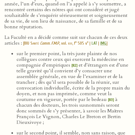
année, l’un d’eux, quand on l’a appelé à s’y soumettre, a
rencontré certains des nôtres qui ont considéré et jugé
souhaitable de s’enquérir sérieusement et soigneusement
de sa vie, de son lieu de naissance, de sa famille et de sa
bonne réputation.
La Faculté en a décidé comme suit sur chacun de ces deux
articles :
o
o
[
BIU Santé
Comm. F.M.P.
, vol.
xiii
, f
505 v
|
LAT
|
IMG
]
sur le premier point, la très juste plainte de nos
collègues contre ceux qui exercent la médecine en
compagnie d’empiriques
et d’étrangers est d’une
[82]
telle gravité qu’il convient d’y consacrer une
assemblée générale, en vue de l’examiner et de la
trancher ; dès qu’il sera possible de la réunir, sur
convocation individuelle, écrite de la propre main du
doyen, et non pas imprimée, comme veut la
coutume en vigueur, portée par le bedeau
à
[83]
chacun des docteurs, les trois susnommés seront
donc sommés de s’y présenter, à savoir les Maîtres
François Le Vignon, Charles Le Breton et Bertin
Dieuxivoye ;
sur le second point, il semble, non sans raison, que