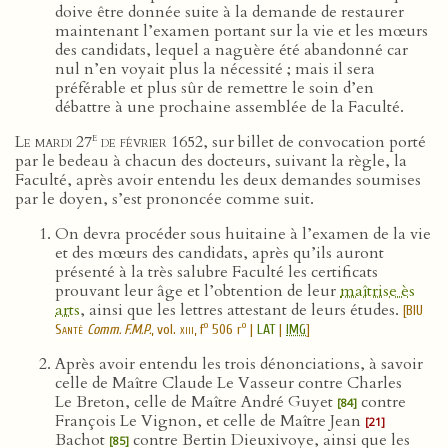
doive être donnée suite à la demande de restaurer
maintenant l’examen portant sur la vie et les mœurs
des candidats, lequel a naguère été abandonné car
nul n’en voyait plus la nécessité ; mais il sera
préférable et plus sûr de remettre le soin d’en
débattre à une prochaine assemblée de la Faculté.
e
Le mardi 27
de février 1652
, sur billet de convocation porté
par le bedeau à chacun des docteurs, suivant la règle, la
Faculté, après avoir entendu les deux demandes soumises
par le doyen, s’est prononcée comme suit.
On devra procéder sous huitaine à l’examen de la vie
et des mœurs des candidats, après qu’ils auront
présenté à la très salubre Faculté les certificats
prouvant leur âge et l’obtention de leur
maîtrise ès
arts
, ainsi que les lettres attestant de leurs études.
[
BIU
o
o
Santé
Comm. F.M.P.
, vol.
xiii
, f
506 r
|
LAT
|
IMG
]
Après avoir entendu les trois dénonciations, à savoir
celle de Maître Claude Le Vasseur contre Charles
Le Breton, celle de Maître André Guyet
contre
[84]
François Le Vignon, et celle de Maître Jean
[21]
Bachot
contre Bertin Dieuxivoye, ainsi que les
[85]