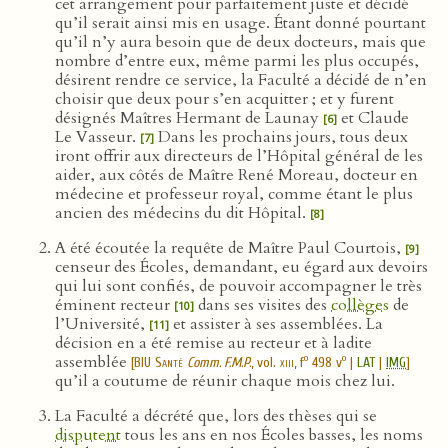
cet arrangement pour parfaitement juste et décidé
qu’il serait ainsi mis en usage. Étant donné pourtant
qu’il n’y aura besoin que de deux docteurs, mais que
nombre d’entre eux, même parmi les plus occupés,
désirent rendre ce service, la Faculté a décidé de n’en
choisir que deux pour s’en acquitter ; et y furent
désignés Maîtres Hermant de Launay
et Claude
[6]
Le Vasseur.
Dans les prochains jours, tous deux
[7]
iront offrir aux directeurs de l’Hôpital général de les
aider, aux côtés de Maître René Moreau, docteur en
médecine et professeur royal, comme étant le plus
ancien des médecins du dit Hôpital.
[8]
A été écoutée la requête de Maître Paul Courtois,
[9]
censeur des Écoles, demandant, eu égard aux devoirs
qui lui sont confiés, de pouvoir accompagner le très
éminent recteur
dans ses visites des
collèges
de
[10]
l’Université,
et assister à ses assemblées. La
[11]
décision en a été remise au recteur et à ladite
assemblée
o
o
[
BIU Santé
Comm. F.M.P.
, vol.
xiii
, f
498 v
|
LAT
|
IMG
]
qu’il a coutume de réunir chaque mois chez lui.
La Faculté a décrété que, lors des thèses qui se
disputent
tous les ans en nos Écoles basses, les noms