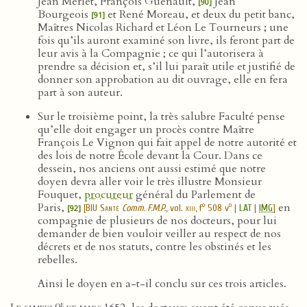
Jean Merlet, François Guénault,
Jean
[90]
Bourgeois
et René Moreau, et deux du petit banc,
[91]
Maîtres Nicolas Richard et Léon Le Tourneurs ; une
fois qu’ils auront examiné son livre, ils feront part de
leur avis à la Compagnie ; ce qui l’autorisera à
prendre sa décision et, s’il lui paraît utile et justifié de
donner son approbation au dit ouvrage, elle en fera
part à son auteur.
Sur le troisième point, la très salubre Faculté pense
qu’elle doit engager un procès contre Maître
François Le Vignon qui fait appel de notre autorité et
des lois de notre École devant la Cour. Dans ce
dessein, nos anciens ont aussi estimé que notre
doyen devra aller voir le très illustre Monsieur
Fouquet,
procureur
général du Parlement de
Paris,
en
o
o
[
BIU Santé
Comm. F.M.P.
, vol.
xiii
, f
508 v
|
LAT
|
IMG
]
[92]
compagnie de plusieurs de nos docteurs, pour lui
demander de bien vouloir veiller au respect de nos
décrets et de nos statuts, contre les obstinés et les
rebelles.
Ainsi le doyen en a-t-il conclu sur ces trois articles.
e