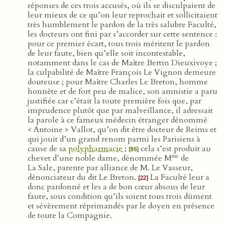
réponses de ces trois accusés, où ils se disculpaient de
leur mieux de ce qu’on leur reprochait et sollicitaient
très humblement le pardon de la très salubre Faculté,
les docteurs ont fini par s’accorder sur cette sentence :
pour ce premier écart, tous trois méritent le pardon
de leur faute, bien qu’elle soit incontestable,
notamment dans le cas de Maître Bertin Dieuxivoye ;
la culpabilité de Maître François Le Vignon demeure
douteuse ; pour Maître Charles Le Breton, homme
honnête et de fort peu de malice, son amnistie a paru
justifiée car c’était la toute première fois que, par
imprudence plutôt que par malveillance, il adressait
la parole à ce fameux médecin étranger dénommé
< Antoine > Vallot, qu’on dit être docteur de Reims et
qui jouit d’un grand renom parmi les Parisiens à
cause de sa
polypharmacie
;
cela s’est produit au
[86]
me
chevet d’une noble dame, dénommée M
de
La Sale, parente par alliance de M. Le Vasseur,
dénonciateur du dit Le Breton.
La Faculté leur a
[22]
donc pardonné et les a de bon cœur absous de leur
faute, sous condition qu’ils soient tous trois dûment
et sévèrement réprimandés par le doyen en présence
de toute la Compagnie.