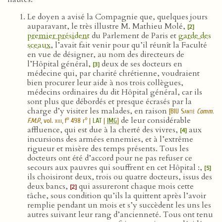
Le doyen a avisé la Compagnie que, quelques jours
auparavant, le très illustre M. Mathieu Molé,
[2]
premier président
du Parlement de Paris et
garde des
sceaux
, l’avait fait venir pour qu’il réunît la Faculté
en vue de désigner, au nom des directeurs de
l’Hôpital général,
deux de ses docteurs en
[3]
médecine qui, par charité chrétienne, voudraient
bien procurer leur aide à nos trois collègues,
médecins ordinaires du dit Hôpital général, car ils
sont plus que débordés et presque écrasés par la
charge d’y visiter les malades, en raison
[
BIU Santé
Comm.
de leur considérable
o
o
F.M.P.
, vol.
xiii
, f
498 r
|
LAT
|
IMG
]
affluence, qui est due à la cherté des vivres,
aux
[4]
incursions des armées ennemies, et à l’extrême
rigueur et misère des temps présents. Tous les
docteurs ont été d’accord pour ne pas refuser ce
secours aux pauvres qui souffrent en cet Hôpital :,
[5]
ils choisiront deux, trois ou quatre docteurs, issus des
deux bancs,
qui assureront chaque mois cette
[2]
tâche, sous condition qu’ils la quittent après l’avoir
remplie pendant un mois et s’y succèdent les uns les
autres suivant leur rang d’ancienneté. Tous ont tenu