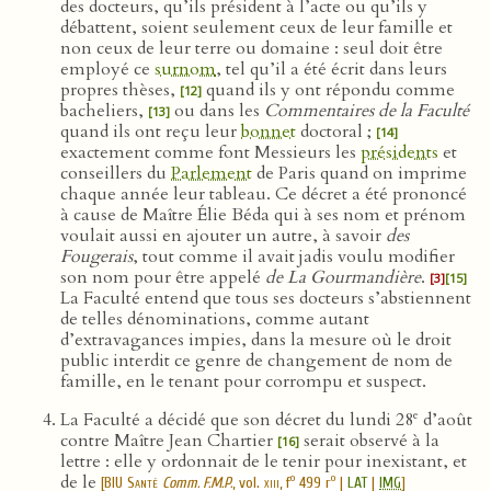
des docteurs, qu’ils président à l’acte ou qu’ils y
débattent, soient seulement ceux de leur famille et
non ceux de leur terre ou domaine : seul doit être
employé ce
surnom
, tel qu’il a été écrit dans leurs
propres thèses,
quand ils y ont répondu comme
[12]
bacheliers,
ou dans les
Commentaires de la Faculté
[13]
quand ils ont reçu leur
bonnet
doctoral ;
[14]
exactement comme font Messieurs les
présidents
et
conseillers du
Parlement
de Paris quand on imprime
chaque année leur tableau. Ce décret a été prononcé
à cause de Maître Élie Béda qui à ses nom et prénom
voulait aussi en ajouter un autre, à savoir
des
Fougerais
, tout comme il avait jadis voulu modifier
son nom pour être appelé
de La Gourmandière
.
[3]
[15]
La Faculté entend que tous ses docteurs s’abstiennent
de telles dénominations, comme autant
d’extravagances impies, dans la mesure où le droit
public interdit ce genre de changement de nom de
famille, en le tenant pour corrompu et suspect.
e
La Faculté a décidé que son décret du lundi 28
d’août
contre Maître Jean Chartier
serait observé à la
[16]
lettre : elle y ordonnait de le tenir pour inexistant, et
de le
o
o
[
BIU Santé
Comm. F.M.P.
, vol.
xiii
, f
499 r
|
LAT
|
IMG
]