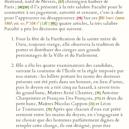
Bertrand, natif de Nevers,
chirurgien barbier de
[67]
Paris ;
il l’a présenté à la très salubre Faculté pour le
[68]
[69]
soumettre à ses jugement, autorité et censure, c’est-à-dire
pour l’approuver ou désapprouver.
Sur ces
[
BIU Santé
Comm.
[19]
quatre articles, la très salubre
o
o
F.M.P.
, vol.
xiii
, f
504 r
|
LAT
|
IMG
]
Faculté a pris les décisions qui suivent.
Pour la fête de la Purification de la sainte mère de
Dieu, toujours vierge, elle observera la tradition de
porter et distribuer des cierges aux grands
personnages de la Ville et du Parlement.
Elle a élu les quatre examinateurs des candidats,
suivant la coutume de l’École et la règle imposée par
nos statuts : les billets portant les noms des docteurs
présents ont été jetés dans un bonnet, en lieu d’urne,
puis le doyen en a tiré cinq au hasard, à savoir trois
du grand banc, Maîtres René Chartier,
Antoine
[70]
Charpentier et François Des François,
et deux du
[71]
petit banc, Maîtres Nicolas Cappon
et Léon
[72]
Le Tourneurs.
Après que chacun d’eux eut prêté
[73]
serment entre les mains du doyen, en s’engageant à
ne choisir que des hommes parfaitement dignes de
remplir cette charge, ils ont désigné, pour être