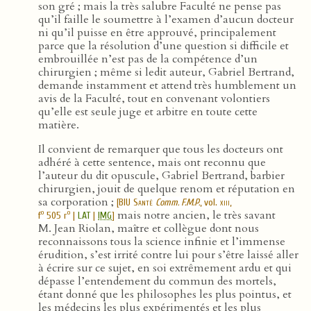
son gré ; mais la très salubre Faculté ne pense pas
qu’il faille le soumettre à l’examen d’aucun docteur
ni qu’il puisse en être approuvé, principalement
parce que la résolution d’une question si difficile et
embrouillée n’est pas de la compétence d’un
chirurgien ; même si ledit auteur, Gabriel Bertrand,
demande instamment et attend très humblement un
avis de la Faculté, tout en convenant volontiers
qu’elle est seule juge et arbitre en toute cette
matière.
Il convient de remarquer que tous les docteurs ont
adhéré à cette sentence, mais ont reconnu que
l’auteur du dit opuscule, Gabriel Bertrand, barbier
chirurgien, jouit de quelque renom et réputation en
sa corporation ;
[
BIU Santé
Comm. F.M.P.
, vol.
xiii
,
mais notre ancien, le très savant
o
o
f
505 r
|
LAT
|
IMG
]
M. Jean Riolan, maître et collègue dont nous
reconnaissons tous la science infinie et l’immense
érudition, s’est irrité contre lui pour s’être laissé aller
à écrire sur ce sujet, en soi extrêmement ardu et qui
dépasse l’entendement du commun des mortels,
étant donné que les philosophes les plus pointus, et
les médecins les plus expérimentés et les plus