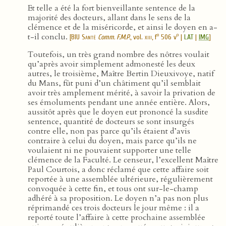
Et telle a été la fort bienveillante sentence de la
majorité des docteurs, allant dans le sens de la
clémence et de la miséricorde, et ainsi le doyen en a-
t-il conclu.
o
o
[
BIU Santé
Comm. F.M.P.
, vol.
xiii
, f
506 v
|
LAT
|
IMG
]
Toutefois, un très grand nombre des nôtres voulait
qu’après avoir simplement admonesté les deux
autres, le troisième, Maître Bertin Dieuxivoye, natif
du Mans, fût puni d’un châtiment qu’il semblait
avoir très amplement mérité, à savoir la privation de
ses émoluments pendant une année entière. Alors,
aussitôt après que le doyen eut prononcé la susdite
sentence, quantité de docteurs se sont insurgés
contre elle, non pas parce qu’ils étaient d’avis
contraire à celui du doyen, mais parce qu’ils ne
voulaient ni ne pouvaient supporter une telle
clémence de la Faculté. Le censeur, l’excellent Maître
Paul Courtois, a donc réclamé que cette affaire soit
reportée à une assemblée ultérieure, régulièrement
convoquée à cette fin, et tous ont sur-le-champ
adhéré à sa proposition. Le doyen n’a pas non plus
réprimandé ces trois docteurs le jour même : il a
reporté toute l’affaire à cette prochaine assemblée