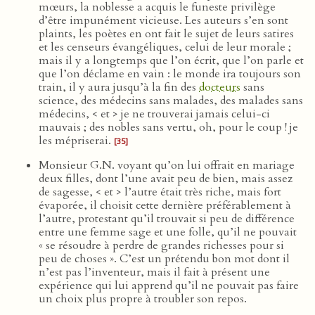
mœurs, la noblesse a acquis le funeste privilège
d’être impunément vicieuse. Les auteurs s’en sont
plaints, les poètes en ont fait le sujet de leurs satires
et les censeurs évangéliques, celui de leur morale ;
mais il y a longtemps que l’on écrit, que l’on parle et
que l’on déclame en vain : le monde ira toujours son
train, il y aura jusqu’à la fin des
docteurs
sans
science, des médecins sans malades, des malades sans
médecins, < et > je ne trouverai jamais celui-ci
mauvais ; des nobles sans vertu, oh, pour le coup ! je
les mépriserai.
[35]
Monsieur G.N. voyant qu’on lui offrait en mariage
deux filles, dont l’une avait peu de bien, mais assez
de sagesse, < et > l’autre était très riche, mais fort
évaporée, il choisit cette dernière préférablement à
l’autre, protestant qu’il trouvait si peu de différence
entre une femme sage et une folle, qu’il ne pouvait
« se résoudre à perdre de grandes richesses pour si
peu de choses ». C’est un prétendu bon mot dont il
n’est pas l’inventeur, mais il fait à présent une
expérience qui lui apprend qu’il ne pouvait pas faire
un choix plus propre à troubler son repos.