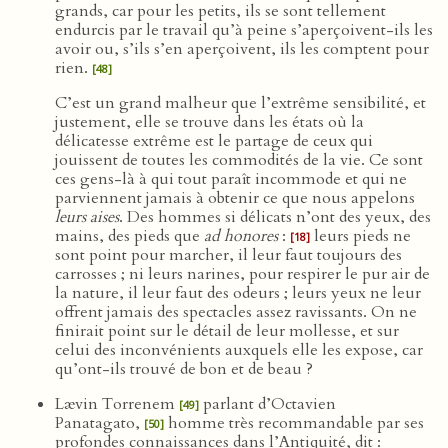
grands, car pour les petits, ils se sont tellement
endurcis par le travail qu’à peine s’aperçoivent-ils les
avoir ou, s’ils s’en aperçoivent, ils les comptent pour
rien.
[48]
C’est un grand malheur que l’extrême sensibilité, et
justement, elle se trouve dans les états où la
délicatesse extrême est le partage de ceux qui
jouissent de toutes les commodités de la vie. Ce sont
ces gens-là à qui tout paraît incommode et qui ne
parviennent jamais à obtenir ce que nous appelons
leurs aises
. Des hommes si délicats n’ont des yeux, des
mains, des pieds que
ad honores
:
leurs pieds ne
[18]
sont point pour marcher, il leur faut toujours des
carrosses ; ni leurs narines, pour respirer le pur air de
la nature, il leur faut des odeurs ; leurs yeux ne leur
offrent jamais des spectacles assez ravissants. On ne
finirait point sur le détail de leur mollesse, et sur
celui des inconvénients auxquels elle les expose, car
qu’ont-ils trouvé de bon et de beau ?
Lævin Torrenem
parlant d’Octavien
[49]
Panatagato,
homme très recommandable par ses
[50]
profondes connaissances dans l’Antiquité, dit :