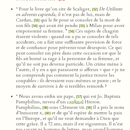
“ Pour le livre qu’on cite de Scaliger,
De Utilitate
[52]
ex adversis capienda
, il n’est pas de lui, mais de
Cardan,
qui le fit pour se consoler de la mort de
[53]
son fils
qui avait été pendu
à Milan pour avoir
[54]
[55]
empoisonné sa femme. ”
Ces sujets de chagrin
[56]
étaient violents : quand on a pu se consoler de tels
accidents, on a fait une suffisante provision de force
et de confiance pour prévenir tout désespoir. Ce qui
peut consoler un père dans cette occasion est que le
fils ait borné sa rage à la personne de sa femme, et
qu’il ne soit pas devenu parricide. Un crime mène à
l’autre, il y en a qui paraissent si affreux < que > je ne
ne comprends pas comment la justice trouve les
coupables : ils devraient eux-mêmes se punir ; et le
moyen de survivre à de si terribles remords ?
“ Nous avons enfin un pape,
qui est Jo. Baptista
[57]
Pamphilius, neveu d’un
cardinal
Hieron.
Pamphilius,
sous Clément
viii
.
Il a pris le nom
[58]
[59]
d’Innocent
x
,
et dit qu’il espère de mettre la paix
[60]
en l’Europe, et qu’il ne veut demander à Dieu que
cette grâce. Il a 72 ans, mais il est vigoureux. Il n’est
pas savant ni homme de lettres, mais grand homme