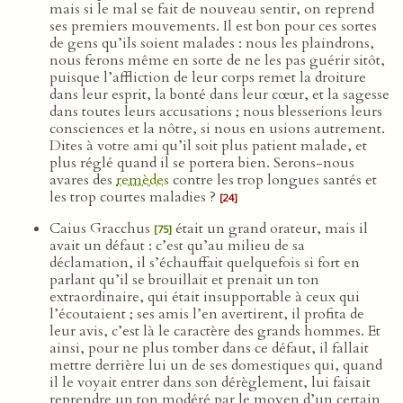
mais si le mal se fait de nouveau sentir, on reprend
ses premiers mouvements. Il est bon pour ces sortes
de gens qu’ils soient malades : nous les plaindrons,
nous ferons même en sorte de ne les pas guérir sitôt,
puisque l’affliction de leur corps remet la droiture
dans leur esprit, la bonté dans leur cœur, et la sagesse
dans toutes leurs accusations ; nous blesserions leurs
consciences et la nôtre, si nous en usions autrement.
Dites à votre ami qu’il soit plus patient malade, et
plus réglé quand il se portera bien. Serons-nous
avares des
remèdes
contre les trop longues santés et
les trop courtes maladies ?
[24]
Caius Gracchus
était un grand orateur, mais il
[75]
avait un défaut : c’est qu’au milieu de sa
déclamation, il s’échauffait quelquefois si fort en
parlant qu’il se brouillait et prenait un ton
extraordinaire, qui était insupportable à ceux qui
l’écoutaient ; ses amis l’en avertirent, il profita de
leur avis, c’est là le caractère des grands hommes. Et
ainsi, pour ne plus tomber dans ce défaut, il fallait
mettre derrière lui un de ses domestiques qui, quand
il le voyait entrer dans son dérèglement, lui faisait
reprendre un ton modéré par le moyen d’un certain