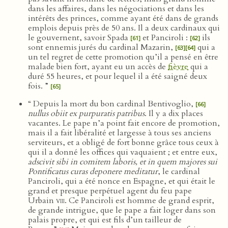
dans les affaires, dans les négociations et dans les
intérêts des princes, comme ayant été dans de grands
emplois depuis près de 50 ans. Il a deux cardinaux qui
le gouvernent, savoir Spada
et Panciroli :
ils
[61]
[62]
sont ennemis jurés du cardinal Mazarin,
qui a
[63]
[64]
un tel regret de cette promotion qu’il a pensé en être
malade bien fort, ayant eu un accès de
fièvre
qui a
duré 55 heures, et pour lequel il a été saigné deux
fois. ”
[65]
“ Depuis la mort du bon cardinal Bentivoglio,
[66]
nullus obiit ex purpuratis patribus
. Il y a dix places
vacantes. Le pape n’a point fait encore de promotion,
mais il a fait libéralité et largesse à tous ses anciens
serviteurs, et a obligé de fort bonne grâce tous ceux à
qui il a donné les offices qui vaquaient ; et entre eux,
adscivit sibi in comitem laboris, et in quem majores sui
Pontificatus curas deponere meditatur
, le cardinal
Panciroli, qui a été nonce en Espagne, et qui était le
grand et presque perpétuel agent du feu pape
Urbain
viii
. Ce Panciroli est homme de grand esprit,
de grande intrigue, que le pape a fait loger dans son
palais propre, et qui est fils d’un tailleur de