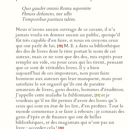
Quo gaudet omnis Roma superstite
Fletura defuncto, nec ullis
Temporibus paritura talem
.
Nous n’avons aucun ouvrage de ce savant, il n’a
jamais voulu en donner aucun au public, quoiqu’il
fût très capable d’en faire, si nous en croyons ceux
qui ont parlé de lui.
M. E. a dans sa bibliothèque
[19]
des dos de livres dont le titre portait le nom de cet
auteur, mais ce ne sont que des dos, mis exprès pour
remplir un vide, ou pour ceux qui les tirent, pensant
que ce sont de véritables livres. Il y a bien
aujourd’hui de ces imposteurs, non pour faire
honneur aux auteurs qui leur manquent, mais pour
satisfaire le sot orgueil qu’ils ont de paraître
amateurs de livres, gens doctes, hommes d’érudition.
J’appelle cette maladie la
bibliomanie
,
et je
[51]
voudrais qu’il ne fût permis d’avoir des livres qu’à
ceux qui sont en état de les lire, d’en profiter. Tout le
monde commence à se faire à rebours : je connais des
gens d’épée et de finance qui ont de belles
bibliothèques, et des magistrats qui n’ont pas un
livre ; accordez cela !
[20]