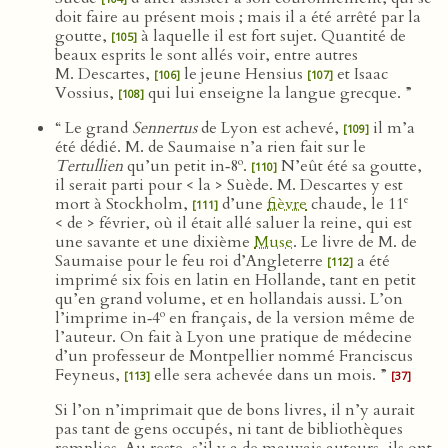
doit faire au présent mois ; mais il a été arrêté par la
goutte,
à laquelle il est fort sujet. Quantité de
[105]
beaux esprits le sont allés voir, entre autres
M. Descartes,
le jeune Hensius
et Isaac
[106]
[107]
Vossius,
qui lui enseigne la langue grecque. ”
[108]
“ Le grand
Sennertus
de Lyon est achevé,
il m’a
[109]
été dédié. M. de Saumaise n’a rien fait sur le
o
Tertullien
qu’un petit in‑8
.
N’eût été sa goutte,
[110]
il serait parti pour < la > Suède. M. Descartes y est
e
mort à Stockholm,
d’une
fièvre
chaude, le 11
[111]
< de > février, où il était allé saluer la reine, qui est
une savante et une dixième
Muse
. Le livre de M. de
Saumaise pour le feu roi d’Angleterre
a été
[112]
imprimé six fois en latin en Hollande, tant en petit
qu’en grand volume, et en hollandais aussi. L’on
o
l’imprime in‑4
en français, de la version même de
l’auteur. On fait à Lyon une pratique de médecine
d’un professeur de Montpellier nommé Franciscus
Feyneus,
elle sera achevée dans un mois. ”
[113]
[37]
Si l’on n’imprimait que de bons livres, il n’y aurait
pas tant de gens occupés, ni tant de bibliothèques