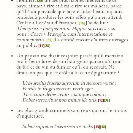
Houllier,
un des plus habiles médecins de ce
[35]
pays, aimait à rire et à faire rire ses malades, parce
qu’il était persuadé que la joie aidait beaucoup aux
remèdes à produire les bons effets qu’on en attend.
Cet Houllier était d’Étampes.
J’ai de lui :
[36]
Therap<e>ia puerperarum
,
Hippocratis cæca
<
sic
pour :
Coaca
>
Præsagia, cum interpretatione et
commentariis
.
Il a donné encore d’autres ouvrages
[37]
au public.
[11]
[38]
Un paysan me disait ces jours passés qu’il mettait à
profit les ordures de son bourgeois parce qu’il tirait
du blé et du vin du fumier qu’il en recevait. Ne
dirait-on pas que ce drôle a lu cette épigramme ?
Urbs sterilis fructus agrorum in stercora vertit :
Fertilis in fruges stercora vertit ager.
Tu victum debes avido vitamque colono ;
Debet stercoribus non minus ille tuis
.
[12]
[39]
Les plus grands criminels sont ceux qui ont le moins
d’inquiétude.
Solent suprema facere securos mala
.
[13]
[40]