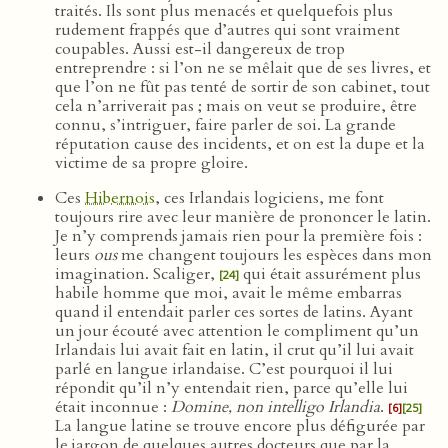
traités. Ils sont plus menacés et quelquefois plus
rudement frappés que d’autres qui sont vraiment
coupables. Aussi est-il dangereux de trop
entreprendre : si l’on ne se mêlait que de ses livres, et
que l’on ne fût pas tenté de sortir de son cabinet, tout
cela n’arriverait pas ; mais on veut se produire, être
connu, s’intriguer, faire parler de soi. La grande
réputation cause des incidents, et on est la dupe et la
victime de sa propre gloire.
Ces
Hibernois
, ces Irlandais logiciens, me font
toujours rire avec leur manière de prononcer le latin.
Je n’y comprends jamais rien pour la première fois :
leurs
ous
me changent toujours les espèces dans mon
imagination. Scaliger,
qui était assurément plus
[24]
habile homme que moi, avait le même embarras
quand il entendait parler ces sortes de latins. Ayant
un jour écouté avec attention le compliment qu’un
Irlandais lui avait fait en latin, il crut qu’il lui avait
parlé en langue irlandaise. C’est pourquoi il lui
répondit qu’il n’y entendait rien, parce qu’elle lui
était inconnue :
Domine, non intelligo Irlandia
.
[6]
[25]
La langue latine se trouve encore plus défigurée par
le jargon de quelques autres docteurs que par la