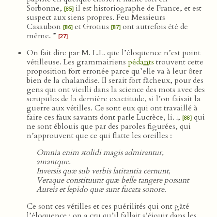
Sorbonne,
il est historiographe de France, et est
[85]
suspect aux siens propres. Feu Messieurs
Casaubon
et Grotius
ont autrefois été de
[86]
[87]
même. ”
[27]
On fait dire par M. L.L. que l’éloquence n’est point
vétilleuse. Les grammairiens
pédants
trouvent cette
proposition fort erronée parce qu’elle va à leur ôter
bien de la chalandise. Il serait fort fâcheux, pour des
gens qui ont vieilli dans la science des mots avec des
scrupules de la dernière exactitude, si l’on faisait la
guerre aux vétilles. Ce sont eux qui ont travaillé à
faire ces faux savants dont parle Lucrèce, li.
i
,
qui
[88]
ne sont éblouis que par des paroles figurées, qui
n’approuvent que ce qui flatte les oreilles :
Omnia enim stolidi magis admirantur,
amantque,
Inversis quæ sub verbis latitantia cernunt,
Veraque constituunt quæ belle tangere possunt
Aureis et lepido quæ sunt fucata sonore
.
Ce sont ces vétilles et ces puérilités qui ont gâté
l’éloquence : on a cru qu’il fallait s’éjouir dans les