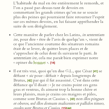
L’habitude du mal en ôte entièrement le remords, et
l’on a passé par-dessus tant de devoirs en
commettant les grands crimes qu’on ne se soucie
plus des peines qui pourraient faire retourner l’esprit
sur ces mêmes devoirs, en lui faisant appréhender la
suite de son dérèglement.
Cette manière de parler chez les Latins,
in sententiam
ire
, pour dire « être de l’avis de quelqu’un », vient de
ce que l’ancienne coutume des sénateurs romains
était de se lever, de quitter leurs places et de
s’approcher de celui dont ils suivaient le parti.
In
sententiam ire
, cela me paraît bien exprimer notre
« opiner du
bonnet
».
[14]
Il est très vrai, quoi qu’en dise G.L., que César
se
[41]
défiant <
sic
pour : défiait > depuis longtemps de
Brutus,
par qui il fut assassiné. C’est dans cette
[42]
défiance qu’il disait : « Je ne crains point ces gens
gras et ventrus, ils aiment trop la bonne chère et
leurs plaisirs, mais je crains ces maigres et pâles,
comme sont Brutus et Cassius »,
non illos pingues
[43]
et oberos, sed illos domum malicentes et pallidos timeo,
quales sunt Brutus et Cassius
.
[15]
[44]