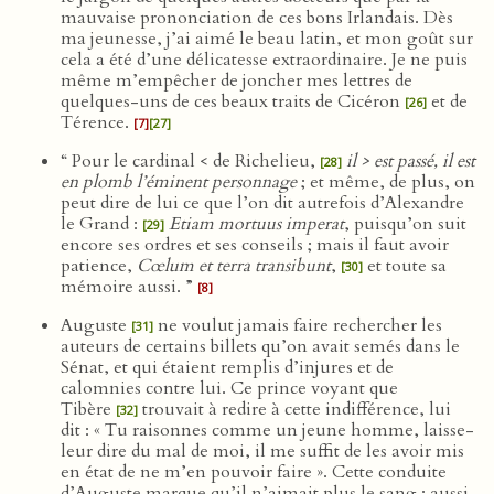
mauvaise prononciation de ces bons Irlandais. Dès
ma jeunesse, j’ai aimé le beau latin, et mon goût sur
cela a été d’une délicatesse extraordinaire. Je ne puis
même m’empêcher de joncher mes lettres de
quelques-uns de ces beaux traits de Cicéron
et de
[26]
Térence.
[7]
[27]
“ Pour le cardinal < de Richelieu,
il > est passé, il est
[28]
en plomb l’éminent personnage
; et même, de plus, on
peut dire de lui ce que l’on dit autrefois d’Alexandre
le Grand :
Etiam mortuus imperat
, puisqu’on suit
[29]
encore ses ordres et ses conseils ; mais il faut avoir
patience,
Cœlum et terra transibunt
,
et toute sa
[30]
mémoire aussi. ”
[8]
Auguste
ne voulut jamais faire rechercher les
[31]
auteurs de certains billets qu’on avait semés dans le
Sénat, et qui étaient remplis d’injures et de
calomnies contre lui. Ce prince voyant que
Tibère
trouvait à redire à cette indifférence, lui
[32]
dit : « Tu raisonnes comme un jeune homme, laisse-
leur dire du mal de moi, il me suffit de les avoir mis
en état de ne m’en pouvoir faire ». Cette conduite
d’Auguste marque qu’il n’aimait plus le sang : aussi