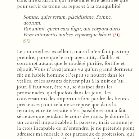
dans une situation qui ne semble être destinée que
pour servir de trône au repos et à la tranquillité.
Somne, quies rerum, placidissime, Somne,
deorum,
Pax animi, quem cura fugit, qui corpora duris
Fessa ministeriis mulces, reparasque labori
.
[31]
[95]
Le sommeil est excellent, mais il n’en faut pas trop
prendre, parce que le trop apesantit, affaiblit et
corrompt autant que le modéré purifie, fortifie et
réjouit. Vous n’avez jamais vu qu’un grand dormeur
fût un habile homme : l’esprit se nourrit dans les
veilles, et les savants doivent plus à la nuit qu’au
jour. Il faut voir, être vu, se dissiper dans les
promenades, quelquefois dans les jeux : les
conversations des importuns font perdre des heures
précieuses ; tout cela ne se repose que dans la
retraite, et cette retraite n’est paisible et tout à fait
sérieuse que pendant le cours des nuits. Je donne là
un conseil impraticable à la paresse ; mais comme je
la crois incapable de m’entendre, je ne prétends point
adresser ma morale à ces paresseux de profession, qui