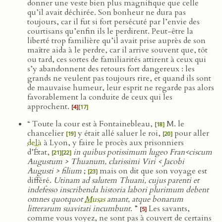
donner une veste bien plus magnifique que celle
qu’il avait déchirée. Son bonheur ne dura pas
toujours, car il fut si fort persécuté par l’envie des
courtisans qu’enfin ils le perdirent. Peut-être la
liberté trop familière qu’il avait prise auprès de son
maître aida à le perdre, car il arrive souvent que, tôt
ou tard, ces sortes de familiarités attirent à ceux qui
s’y abandonnent des retours fort dangereux : les
grands ne veulent pas toujours rire, et quand ils sont
de mauvaise humeur, leur esprit ne regarde pas alors
favorablement la conduite de ceux qui les
approchent.
[4]
[17]
“ Toute la cour est à Fontainebleau,
M. le
[18]
chancelier
y était allé saluer le roi,
pour aller
[19]
[20]
delà
à Lyon, y faire le procès aux prisonniers
d’État,
in quibus potissimum lugeo Fran<ciscum
[21]
[22]
Augustum > Thuanum, clarissimi Viri < Jacobi
Augusti > filium
;
mais on dit que son voyage est
[23]
différé.
Utinam ad salutem Thuani, cujus parenti et
indefesso inscribenda historia labori plurimum debent
omnes quotquot
Musas
amant, atque bonarum
litterarum suavitati incumbunt
. ”
Les savants,
[5]
comme vous voyez, ne sont pas à couvert de certains