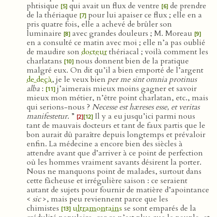
phtisique
qui avait un flux de ventre
de prendre
[5]
[6]
de la thériaque
pour lui apaiser ce flux ; elle en a
[7]
pris quatre fois, elle a achevé de brûler son
luminaire
avec grandes douleurs ; M. Moreau
[8]
[9]
en a consulté ce matin avec moi ; elle n’a pas oublié
de maudire son
docteur
thériacal ; voilà comment les
charlatans
nous donnent bien de la pratique
[10]
malgré eux. On dit qu’il a bien emporté de l’argent
de deçà
, je le veux bien
per me sint omnia protinus
alba
:
j’aimerais mieux moins gagner et savoir
[11]
mieux mon métier, n’être point charlatan, etc., mais
qui serions-nous ?
Necesse est hæreses esse, et veritas
manifestetur
. ”
Il y a eu jusqu’ici parmi nous
[2]
[12]
tant de mauvais docteurs et tant de faux partis que le
bon aurait dû paraître depuis longtemps et prévaloir
enfin. La médecine a encore bien des siècles à
attendre avant que d’arriver à ce point de perfection
où les hommes vraiment savants désirent la porter.
Nous ne manquons point de malades, surtout dans
cette fâcheuse et irrégulière saison : ce seraient
autant de sujets pour fournir de matière d’apointance
<
sic
>, mais peu reviennent parce que les
chimistes
ultramontains
se sont emparés de la
[13]