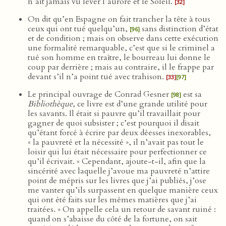
n’ait jamais vu lever l’aurore et le Soleil.
[32]
On dit qu’en Espagne on fait trancher la tête à tous
ceux qui ont tué quelqu’un,
sans distinction d’état
[96]
et de condition ; mais on observe dans cette exécution
une formalité remarquable, c’est que si le criminel a
tué son homme en traître, le bourreau lui donne le
coup par derrière ; mais au contraire, il le frappe par
devant s’il n’a point tué avec trahison.
[33]
[97]
Le principal ouvrage de Conrad Gesner
est sa
[98]
Bibliothèque
, ce livre est d’une grande utilité pour
les savants. Il était si pauvre qu’il travaillait pour
gagner de quoi subsister ; c’est pourquoi il disait
qu’étant forcé à écrire par deux déesses inexorables,
« la pauvreté et la nécessité », il n’avait pas tout le
loisir qui lui était nécessaire pour perfectionner ce
qu’il écrivait. « Cependant, ajoute-t-il, afin que la
sincérité avec laquelle j’avoue ma pauvreté n’attire
point de mépris sur les livres que j’ai publiés, j’ose
me vanter qu’ils surpassent en quelque manière ceux
qui ont été faits sur les mêmes matières que j’ai
traitées. » On appelle cela un retour de savant ruiné :
quand on s’abaisse du côté de la fortune, on sait