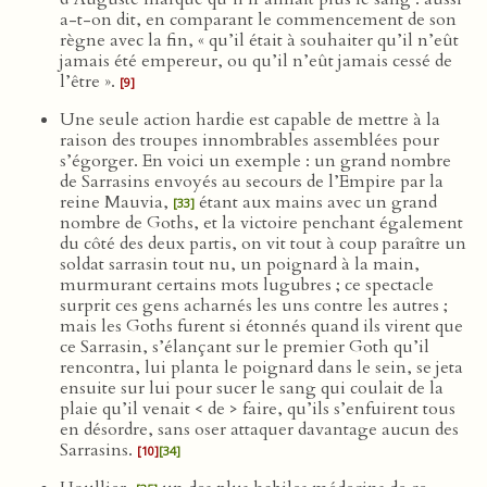
a-t-on dit, en comparant le commencement de son
règne avec la fin, « qu’il était à souhaiter qu’il n’eût
jamais été empereur, ou qu’il n’eût jamais cessé de
l’être ».
[9]
Une seule action hardie est capable de mettre à la
raison des troupes innombrables assemblées pour
s’égorger. En voici un exemple : un grand nombre
de Sarrasins envoyés au secours de l’Empire par la
reine Mauvia,
étant aux mains avec un grand
[33]
nombre de Goths, et la victoire penchant également
du côté des deux partis, on vit tout à coup paraître un
soldat sarrasin tout nu, un poignard à la main,
murmurant certains mots lugubres ; ce spectacle
surprit ces gens acharnés les uns contre les autres ;
mais les Goths furent si étonnés quand ils virent que
ce Sarrasin, s’élançant sur le premier Goth qu’il
rencontra, lui planta le poignard dans le sein, se jeta
ensuite sur lui pour sucer le sang qui coulait de la
plaie qu’il venait < de > faire, qu’ils s’enfuirent tous
en désordre, sans oser attaquer davantage aucun des
Sarrasins.
[10]
[34]