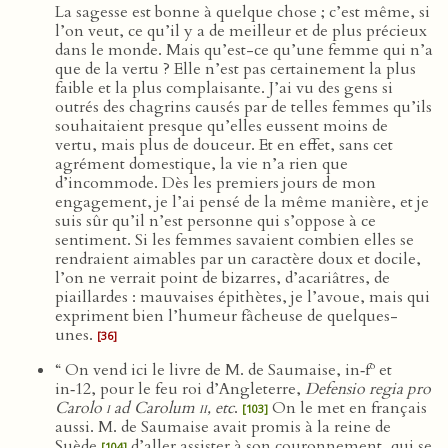
La sagesse est bonne à quelque chose ; c’est même, si
l’on veut, ce qu’il y a de meilleur et de plus précieux
dans le monde. Mais qu’est-ce qu’une femme qui n’a
que de la vertu ? Elle n’est pas certainement la plus
faible et la plus complaisante. J’ai vu des gens si
outrés des chagrins causés par de telles femmes qu’ils
souhaitaient presque qu’elles eussent moins de
vertu, mais plus de douceur. Et en effet, sans cet
agrément domestique, la vie n’a rien que
d’incommode. Dès les premiers jours de mon
engagement, je l’ai pensé de la même manière, et je
suis sûr qu’il n’est personne qui s’oppose à ce
sentiment. Si les femmes savaient combien elles se
rendraient aimables par un caractère doux et docile,
l’on ne verrait point de bizarres, d’acariâtres, de
piaillardes : mauvaises épithètes, je l’avoue, mais qui
expriment bien l’humeur fâcheuse de quelques-
unes.
[36]
o
“ On vend ici le livre de M. de Saumaise, in‑f
et
in‑12, pour le feu roi d’Angleterre,
Defensio regia pro
Carolo
i
ad Carolum
ii
, etc
.
On le met en français
[103]
aussi. M. de Saumaise avait promis à la reine de
Suède
d’aller assister à son couronnement, qui se
[104]