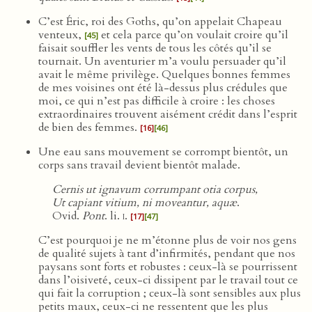
C’est Éric, roi des Goths, qu’on appelait Chapeau
venteux,
et cela parce qu’on voulait croire qu’il
[45]
faisait souffler les vents de tous les côtés qu’il se
tournait. Un aventurier m’a voulu persuader qu’il
avait le même privilège. Quelques bonnes femmes
de mes voisines ont été là-dessus plus crédules que
moi, ce qui n’est pas difficile à croire : les choses
extraordinaires trouvent aisément crédit dans l’esprit
de bien des femmes.
[16]
[46]
Une eau sans mouvement se corrompt bientôt, un
corps sans travail devient bientôt malade.
Cernis ut ignavum corrumpant otia corpus,
Ut capiant vitium, ni moveantur, aquæ
.
Ovid.
Pont
. li.
i
.
[17]
[47]
C’est pourquoi je ne m’étonne plus de voir nos gens
de qualité sujets à tant d’infirmités, pendant que nos
paysans sont forts et robustes : ceux-là se pourrissent
dans l’oisiveté, ceux-ci dissipent par le travail tout ce
qui fait la corruption ; ceux-là sont sensibles aux plus
petits maux, ceux-ci ne ressentent que les plus