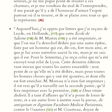
sérieux, je ne me pique point de résister à ces
charmes, et je me voudrais du mal de l’entreprendre,
il me paraît qu’il y a de l’honneur d’aimer l’esprit
partout où il se trouve, et de se plaire avec tout ce qui
le représente.
[40]
“ Aujourd’hui, j’ai appris par lettres que j’ai reçues de
Leyde, en Hollande,
que cette
École de
[117]
Salerne
de M. Martin
y a été imprimée, et
[118]
[119]
que l’on me l’a derechef dédiée par une autre épître,
faite par un homme qui est, dit-on, fort mon ami, et
que je lui avais autrefois sauvé la vie, mais je ne sais
qui il est. Pour le
Sennertus
, j’ai reçu celui qui m’a été
envoyé tout relié de Lyon. Cette dernière édition
vaut mieux que toutes les autres ensemble : non
point de ce qu’elle m’a été dédiée, mais pour toutes
les bonnes choses qui y ont été ajoutées, et dont elle
est fort enrichie. M. Moreau n’a rien fait imprimer ;
il est vrai qu’il a travaillé sur la seconde partie, qu’il
fera imprimer avec la première,
si Deus vitam
[120]
dederit
. Il a tant d’affaires qu’il n’a point de loisir de
reste, et a un autre livre à mettre sous la presse,
de
antiquitate et dignitate Facultatis Medicæ Parisiensis
,
contre le Gazetier
et M. Courteau, doyen de
[121]