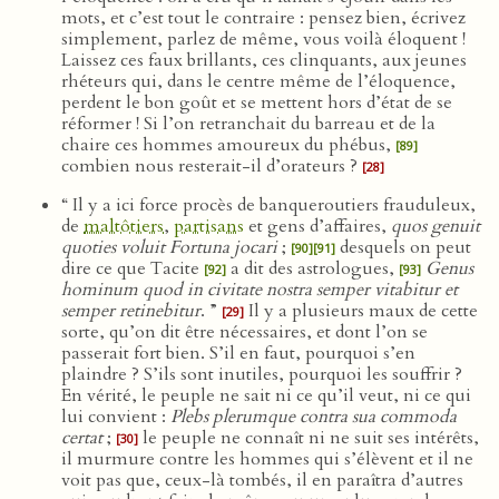
mots, et c’est tout le contraire : pensez bien, écrivez
simplement, parlez de même, vous voilà éloquent !
Laissez ces faux brillants, ces clinquants, aux jeunes
rhéteurs qui, dans le centre même de l’éloquence,
perdent le bon goût et se mettent hors d’état de se
réformer ! Si l’on retranchait du barreau et de la
chaire ces hommes amoureux du phébus,
[89]
combien nous resterait-il d’orateurs ?
[28]
“ Il y a ici force procès de banqueroutiers frauduleux,
de
maltôtiers
,
partisans
et gens d’affaires,
quos genuit
quoties voluit Fortuna jocari
;
desquels on peut
[90]
[91]
dire ce que Tacite
a dit des astrologues,
Genus
[92]
[93]
hominum quod in civitate nostra semper vitabitur et
semper retinebitur
. ”
Il y a plusieurs maux de cette
[29]
sorte, qu’on dit être nécessaires, et dont l’on se
passerait fort bien. S’il en faut, pourquoi s’en
plaindre ? S’ils sont inutiles, pourquoi les souffrir ?
En vérité, le peuple ne sait ni ce qu’il veut, ni ce qui
lui convient :
Plebs plerumque contra sua commoda
certat
;
le peuple ne connaît ni ne suit ses intérêts,
[30]
il murmure contre les hommes qui s’élèvent et il ne
voit pas que, ceux-là tombés, il en paraîtra d’autres