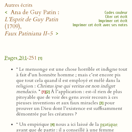
Autres écrits
<
Ana de Guy Patin :
Codes couleur
Citer cet écrit
L’Esprit de Guy Patin
Imprimer cet écrit
(1709),
Imprimer cet écrit avec ses notes
Faux Patiniana II-5
>
Pages 201
‑251
[1]
“ Le mensonge est une chose horrible et indigne tout
à fait d’un honnête homme ; mais c’est encore pis
que tout cela quand il est employé et mêlé dans la
religion :
Christus ipse qui veritas est non indiget
mendacio
. ”
À l’application : est-il rien de plus
[1]
[2]
pitoyable que de voir des gens avoir recours à ces
pieuses inventions et aux faux miracles
pour
[3]
prouver un Dieu dont l’existence est suffisamment
démontrée par les créatures ?
“ Un empirique
nous a ici laissé de la
pratique
[4]
avant que de partir : il a conseillé à une femme