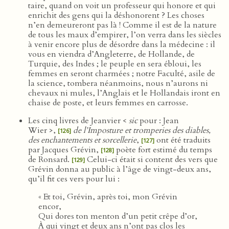
taire, quand on voit un professeur qui honore et qui
enrichit des gens qui la déshonorent ? Les choses
n’en demeureront pas là ! Comme il est de la nature
de tous les maux d’empirer, l’on verra dans les siècles
à venir encore plus de désordre dans la médecine : il
vous en viendra d’Angleterre, de Hollande, de
Turquie, des Indes ; le peuple en sera ébloui, les
femmes en seront charmées ; notre Faculté, asile de
la science, tombera néanmoins, nous n’aurons ni
chevaux ni mules, l’Anglais et le Hollandais iront en
chaise de poste, et leurs femmes en carrosse.
Les cinq livres de Jeanvier <
sic
pour : Jean
Wier >,
de l’Imposture et tromperies des diables,
[126]
des enchantements et sorcellerie
,
ont été traduits
[127]
par Jacques Grévin,
poète fort estimé du temps
[128]
de Ronsard.
Celui-ci était si content des vers que
[129]
Grévin donna au public à l’âge de vingt-deux ans,
qu’il fit ces vers pour lui :
« Et toi, Grévin, après toi, mon Grévin
encor,
Qui dores ton menton d’un petit crêpe d’or,
À qui vingt et deux ans n’ont pas clos les