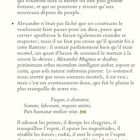
qui voudront faire la même ou une plus grande
fortune, et qui ne pourront y réussir qu’aux
nouveaux dépens du peuple.
Alexandre n’était pas fâché que ses courtisans le
voulussent faire passer pour un dieu, parce que
cet<te> apothéose le faisait également craindre et
respecter ; mais il ne faut pas croire qu’il ajoutât foi à
cette flatterie : il sentait parfaitement bien qu’il était
mortel, un quart d’heure de sommeil le mettait à la
raison là-dessus ;
Alexander Magnus se duabus
potissimum rebus mortalem intelligere aiebat, sopore ac
coitu, quas sola naturæ infirmitas pareret
. Le sommeil
nous avertit que nous sommes mortels, il est vrai ;
mais c’est un avertissement doux, qui fait le plaisir le
plus tranquille de notre vie.
Tuque, o domitor,
Somne, laborum, requies animi,
Pars humanæ melior vitæ
.
[94]
Il adoucit les peines, il dissipe les chagrins, il
tranquillise l’esprit, il apaise les inquiétudes, il
rétablit les forces ; enfin, il met le corps et l’esprit