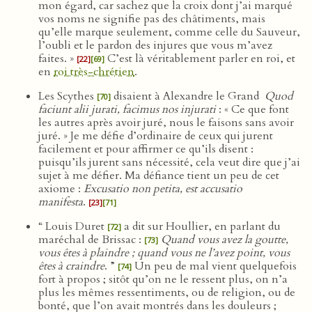
mon égard, car sachez que la croix dont j’ai marqué
vos noms ne signifie pas des châtiments, mais
qu’elle marque seulement, comme celle du Sauveur,
l’oubli et le pardon des injures que vous m’avez
faites. »
C’est là véritablement parler en roi, et
[22]
[69]
en
roi très-chrétien
.
Les Scythes
disaient à Alexandre le Grand
Quod
[70]
faciunt alii jurati, facimus nos injurati
: « Ce que font
les autres après avoir juré, nous le faisons sans avoir
juré. » Je me défie d’ordinaire de ceux qui jurent
facilement et pour affirmer ce qu’ils disent :
puisqu’ils jurent sans nécessité, cela veut dire que j’ai
sujet à me défier. Ma défiance tient un peu de cet
axiome :
Excusatio non petita, est accusatio
manifesta
.
[23]
[71]
“ Louis Duret
a dit sur Houllier, en parlant du
[72]
maréchal de Brissac :
Quand vous avez la goutte,
[73]
vous êtes à plaindre ; quand vous ne l’avez point, vous
êtes à craindre
. ”
Un peu de mal vient quelquefois
[74]
fort à propos ; sitôt qu’on ne le ressent plus, on n’a
plus les mêmes ressentiments, ou de religion, ou de
bonté, que l’on avait montrés dans les douleurs ;