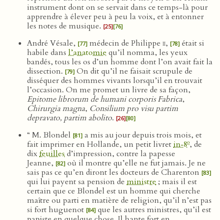
instrument dont on se servait dans ce temps-là pour
apprendre à élever peu à peu la voix, et à entonner
les notes de musique.
[25]
[76]
André Vésale,
médecin de Philippe
ii
,
était si
[77]
[78]
habile dans
l’anatomie
qu’il nomma, les yeux
bandés, tous les os d’un homme dont l’on avait fait la
dissection.
On dit qu’il ne faisait scrupule de
[79]
disséquer des hommes vivants lorsqu’il en trouvait
l’occasion. On me promet un livre de sa façon,
Epitome librorum de humani corporis Fabrica
,
Chirurgia magna
,
Consilium pro visu partim
depravato, partim abolito
.
[26]
[80]
“ M. Blondel
a mis au jour depuis trois mois, et
[81]
o
fait imprimer en Hollande, un petit livret
in‑8
, de
dix
feuilles
d’impression, contre la papesse
Jeanne,
où il montre qu’elle ne fut jamais. Je ne
[82]
sais pas ce qu’en diront les docteurs de Charenton
[83]
qui lui payent sa pension de
ministre
; mais il est
certain que ce Blondel est un homme qui cherche
maître ou parti en matière de religion, qu’il n’est pas
si fort huguenot
que les autres ministres, qu’il est
[84]
papiste en quelque chose. Il hante fort en