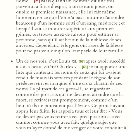
Rome. ”
Mais quand un homme est une fois
[21]
parvenu, à force d’esprit, à un certain poste, on
oublie sa première naissance, elle lui fait même
honneur, en ce que l’on n’a pas coutume d’attendre
beaucoup d’un homme sorti d’un sang médiocre ; et
lorsqu’il sait se montrer supérieur aux premiers
génies, on trouve assez de raisons pour estimer sa
personne, sans qu’il ait besoin de la noblesse de ses
ancêtres. Cependant, tels gens ont assez de faiblesse
pour ne pas vouloir qu’on leur parle de leur famille.
Un de nos rois, c’est Louis
xii
,
après avoir succédé
[67]
à son < beau->frère Charles
viii
,
se fit apporter une
[68]
liste qui contenait les noms de ceux qui lui avaient
rendu de mauvais services pendant le règne de son
prédécesseur, et marquer d’une croix chacun de ces
noms. La plupart de ces gens-là, se regardant
comme des proscrits qui ne devaient attendre que la
mort, se retir<èr>ent promptement, comme d’un
lieu où ils ne pouvaient pas l’éviter. Ce prince ayant
appris leur fuite, les rappela tous et leur dit : « Vous
ne deviez pas vous retirer avec précipitation et avec
crainte, comme vous avez fait, quelque sujet que
vous m’ayez donné de me venger de votre conduite à