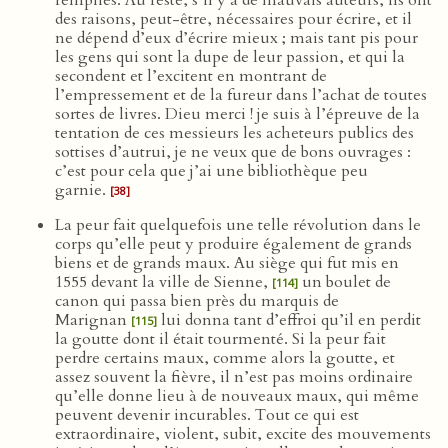
remplies. Au reste, s’il y a de mauvais auteurs, ils ont
des raisons, peut-être, nécessaires pour écrire, et il
ne dépend d’eux d’écrire mieux ; mais tant pis pour
les gens qui sont la dupe de leur passion, et qui la
secondent et l’excitent en montrant de
l’empressement et de la fureur dans l’achat de toutes
sortes de livres. Dieu merci ! je suis à l’épreuve de la
tentation de ces messieurs les acheteurs publics des
sottises d’autrui, je ne veux que de bons ouvrages :
c’est pour cela que j’ai une bibliothèque peu
garnie.
[38]
La peur fait quelquefois une telle révolution dans le
corps qu’elle peut y produire également de grands
biens et de grands maux. Au siège qui fut mis en
1555 devant la ville de Sienne,
un boulet de
[114]
canon qui passa bien près du marquis de
Marignan
lui donna tant d’effroi qu’il en perdit
[115]
la goutte dont il était tourmenté. Si la peur fait
perdre certains maux, comme alors la goutte, et
assez souvent la fièvre, il n’est pas moins ordinaire
qu’elle donne lieu à de nouveaux maux, qui même
peuvent devenir incurables. Tout ce qui est
extraordinaire, violent, subit, excite des mouvements