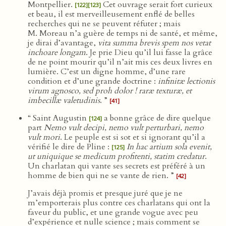
Montpellier.
Cet ouvrage serait fort curieux
[122]
[123]
et beau, il est merveilleusement enflé de belles
recherches qui ne se peuvent réfuter ; mais
M. Moreau n’a guère de temps ni de santé, et même,
je dirai d’avantage,
vita summa brevis spem nos vetat
inchoare longam
. Je prie Dieu qu’il lui fasse la grâce
de ne point mourir qu’il n’ait mis ces deux livres en
lumière. C’est un digne homme, d’une rare
condition et d’une grande doctrine :
infinitæ lectionis
virum agnosco, sed proh dolor ! raræ texturæ, et
imbecillæ valetudinis
. ”
[41]
“ Saint Augustin
a bonne grâce de dire quelque
[124]
part
Nemo vult decipi, nemo vult perturbari, nemo
vult mori
. Le peuple est si sot et si ignorant qu’il a
vérifié le dire de Pline :
In hac artium sola evenit,
[125]
ut uniquique se medicum profitenti, statim credatur
.
Un charlatan qui vante ses secrets est préféré à un
homme de bien qui ne se vante de rien. ”
[42]
J’avais déjà promis et presque juré que je ne
m’emporterais plus contre ces charlatans qui ont la
faveur du public, et une grande vogue avec peu
d’expérience et nulle science ; mais comment se