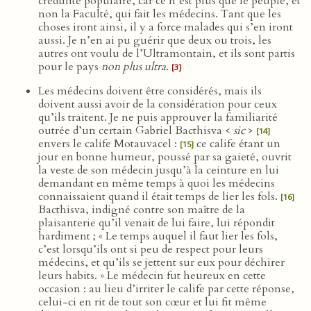
crédulité populaire, car ce n’est plus que le peuple, et
non la Faculté, qui fait les médecins. Tant que les
choses iront ainsi, il y a force malades qui s’en iront
aussi. Je n’en ai pu guérir que deux ou trois, les
autres ont voulu de l’Ultramontain, et ils sont partis
pour le pays
non plus ultra
.
[3]
Les médecins doivent être considérés, mais ils
doivent aussi avoir de la considération pour ceux
qu’ils traitent. Je ne puis approuver la familiarité
outrée d’un certain Gabriel Bacthisva <
sic
>
[14]
envers le calife Motauvacel :
ce calife étant un
[15]
jour en bonne humeur, poussé par sa gaieté, ouvrit
la veste de son médecin jusqu’à la ceinture en lui
demandant en même temps à quoi les médecins
connaissaient quand il était temps de lier les fols.
[16]
Bacthisva, indigné contre son maître de la
plaisanterie qu’il venait de lui faire, lui répondit
hardiment ; « Le temps auquel il faut lier les fols,
c’est lorsqu’ils ont si peu de respect pour leurs
médecins, et qu’ils se jettent sur eux pour déchirer
leurs habits. » Le médecin fut heureux en cette
occasion : au lieu d’irriter le calife par cette réponse,
celui-ci en rit de tout son cœur et lui fit même