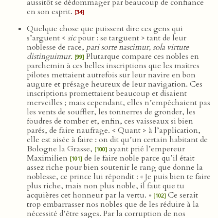
aussitôt se dédommager par beaucoup de confiance
en son esprit.
[34]
Quelque chose que puissent dire ces gens qui
s’arguent <
sic
pour : se targuent > tant de leur
noblesse de race,
pari sorte nascimur, sola virtute
distinguimur
.
Plutarque compare ces nobles en
[99]
parchemin à ces belles inscriptions que les maîtres
pilotes mettaient autrefois sur leur navire en bon
augure et présage heureux de leur navigation. Ces
inscriptions promettaient beaucoup et disaient
merveilles ; mais cependant, elles n’empêchaient pas
les vents de souffler, les tonnerres de gronder, les
foudres de tomber et, enfin, ces vaisseaux si bien
parés, de faire naufrage. < Quant > à l’application,
elle est aisée à faire : on dit qu’un certain habitant de
Bologne la Grasse,
ayant prié l’empereur
[100]
Maximilien
de le faire noble parce qu’il était
[101]
assez riche pour bien soutenir le rang que donne la
noblesse, ce prince lui répondit : « Je puis bien te faire
plus riche, mais non plus noble, il faut que tu
acquières cet honneur par la vertu. »
Ce serait
[102]
trop embarrasser nos nobles que de les réduire à la
nécessité d’être sages. Par la corruption de nos