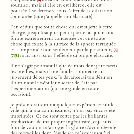
soumise ; mais si elle en est libérée, elle est
poussée à se détendre sous l’effet de sa dilatation
spontanée (que j’appelle son élasticité).
J’en déduis que toute chose qui est sujette à cette
charge, jusqu’à sa plus petite partie, acquiert une
forme extrêmement condensée ; et que toute
chose qui existe à la surface de la sphère terraquée
est comprimée non seulement par la pesanteur,
[6]
mais aussi sous l’effet de sa propre élasticité.
[7]
[8]
Il ne s’agit pourtant là que de mots dont je te farcis
les oreilles, mais il me faut les soumettre au
jugement de tes yeux. Je devancerai ton désir en
illuminant le nébuleux secret de l’air par
l’expérimentation (qui me guide en toute
occasion).
Je présenterai surtout quelques expériences sur le
vide qui, à ma connaissance, n’ont pas encore été
imprimées. Ce ne sont certes pas les brillantes
productions de ma propre ingéniosité, et je suis
loin de vouloir m’arroger la gloire d’avoir dévoilé
des merveilles dont l’évidence m’avait jusqu’ici