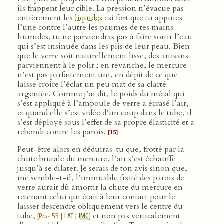
ils frappent leur cible. La pression n’évacue pas
entièrement les
liquides
: si fort que tu appuies
l’une contre l’autre les paumes de tes mains
humides, tu ne parviendras pas à faire sortir l’eau
qui s’est insinuée dans les plis de leur peau. Bien
que le verre soit naturellement lisse, des artisans
parviennent à le polir ; en revanche, le mercure
n’est pas parfaitement uni, en dépit de ce que
laisse croire l’éclat un peu mat de sa clarté
argentée. Comme j’ai dit, le poids du métal qui
s’est appliqué à l’ampoule de verre a écrasé l’air,
et quand elle s’est vidée d’un coup dans le tube, il
s’est déployé sous l’effet de sa propre élasticité et a
rebondi contre les parois.
[15]
Peut-être alors en déduiras-tu que, frotté par la
chute brutale du mercure, l’air s’est échauffé
jusqu’à se dilater. Je serais de ton avis sinon que,
me semble-t-il, l’immuable fixité des parois de
verre aurait dû amortir la chute du mercure en
retenant celui qui était à leur contact pour le
laisser descendre obliquement vers le centre du
tube,
et non pas verticalement
[
Page 55
|
LAT
|
IMG
]