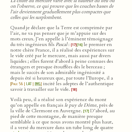
La chute du mercure varie avec la hauteur du lieu où
on l’observe, ce qui prouve que les couches basses de
l’air deviennent graduellement plus compactes que
celles qui les surplombent
.
Quand je déclare que la Terre est comprimée par
l’air, ne va pas penser que je m’appuie sur des
mots creux. J’en appelle à l’éminent témoignage
du très ingénieux fils
Pascal
:
le premier en
[17]
[16]
notre chère France, il a réalisé des expériences sur
le vide créé par le mercure, mais aussi par divers
liquides ; elles furent d’abord à peine connues des
étrangers et presque étouffées dès le berceau ;
mais le succès de son admirable ingéniosité a
depuis été si heureux que, par toute l’Europe, il a
incité les adeptes de l’authentique
[
Page 56
|
LAT
|
IMG
]
savoir à travailler sur le vide.
[18]
Voilà peu, il a réalisé son expérience du mont
qu’on appelle en français
le puy de Dôme
, près de
la ville de Clermont en Auvergne.
D’abord, au
[17]
pied de cette montagne, de manière presque
semblable à ce que nous avons montré plus haut,
il a versé du mercure dans un tube long de quatre