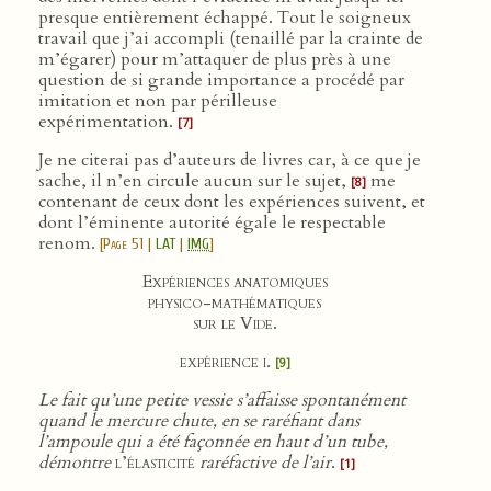
presque entièrement échappé. Tout le soigneux
travail que j’ai accompli (tenaillé par la crainte de
m’égarer) pour m’attaquer de plus près à une
question de si grande importance a procédé par
imitation et non par périlleuse
expérimentation.
[7]
Je ne citerai pas d’auteurs de livres car, à ce que je
sache, il n’en circule aucun sur le sujet,
me
[8]
contenant de ceux dont les expériences suivent, et
dont l’éminente autorité égale le respectable
renom.
[
Page 51
|
LAT
|
IMG
]
Expériences anatomiques
physico-mathématiques
sur le Vide.
expérience i.
[9]
Le fait qu’une petite vessie s’affaisse spontanément
quand le mercure chute, en se raréfiant dans
l’ampoule qui a été façonnée en haut d’un tube,
démontre
l’élasticité
raréfactive de l’air
.
[1]