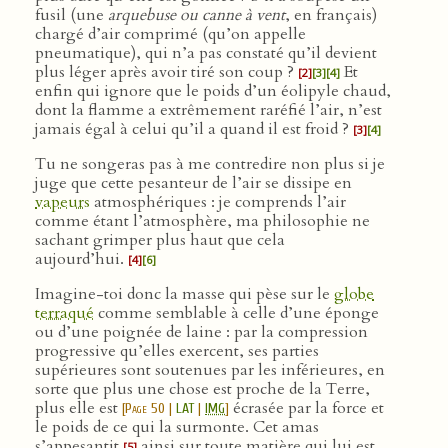
fusil (une
arquebuse ou canne à vent
, en français)
chargé d’air comprimé (qu’on appelle
pneumatique), qui n’a pas constaté qu’il devient
plus léger après avoir tiré son coup ?
Et
[2]
[3]
[4]
enfin qui ignore que le poids d’un éolipyle chaud,
dont la flamme a extrêmement raréfié l’air, n’est
jamais égal à celui qu’il a quand il est froid ?
[3]
[4]
Tu ne songeras pas à me contredire non plus si je
juge que cette pesanteur de l’air se dissipe en
vapeurs
atmosphériques : je comprends l’air
comme étant l’atmosphère, ma philosophie ne
sachant grimper plus haut que cela
aujourd’hui.
[4]
[6]
Imagine-toi donc la masse qui pèse sur le
globe
terraqué
comme semblable à celle d’une éponge
ou d’une poignée de laine : par la compression
progressive qu’elles exercent, ses parties
supérieures sont soutenues par les inférieures, en
sorte que plus une chose est proche de la Terre,
plus elle est
écrasée par la force et
[
Page 50
|
LAT
|
IMG
]
le poids de ce qui la surmonte. Cet amas
s’appesantit
ainsi sur toute matière qui lui est
[5]