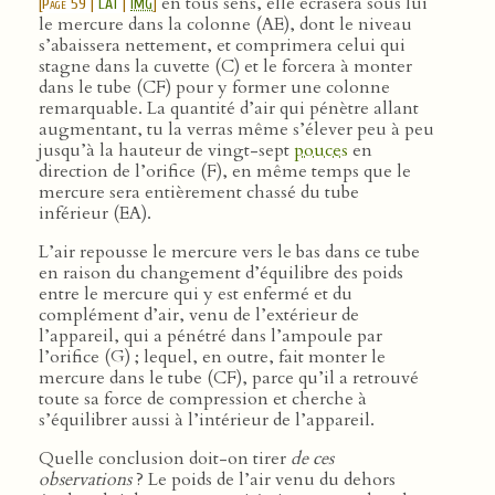
en tous sens, elle écrasera sous lui
[
Page 59
|
LAT
|
IMG
]
le mercure dans la colonne (AE), dont le niveau
s’abaissera nettement, et comprimera celui qui
stagne dans la cuvette (C) et le forcera à monter
dans le tube (CF) pour y former une colonne
remarquable. La quantité d’air qui pénètre allant
augmentant, tu la verras même s’élever peu à peu
jusqu’à la hauteur de vingt-sept
pouces
en
direction de l’orifice (F), en même temps que le
mercure sera entièrement chassé du tube
inférieur (EA).
L’air repousse le mercure vers le bas dans ce tube
en raison du changement d’équilibre des poids
entre le mercure qui y est enfermé et du
complément d’air, venu de l’extérieur de
l’appareil, qui a pénétré dans l’ampoule par
l’orifice (G) ; lequel, en outre, fait monter le
mercure dans le tube (CF), parce qu’il a retrouvé
toute sa force de compression et cherche à
s’équilibrer aussi à l’intérieur de l’appareil.
Quelle conclusion doit-on tirer
de ces
observations
? Le poids de l’air venu du dehors