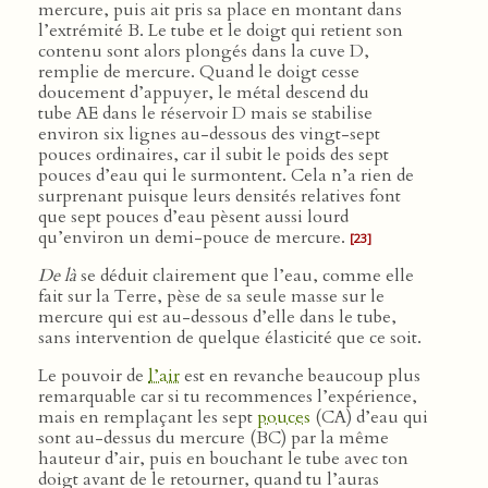
mercure, puis ait pris sa place en montant dans
l’extrémité B. Le tube et le doigt qui retient son
contenu sont alors plongés dans la cuve D,
remplie de mercure. Quand le doigt cesse
doucement d’appuyer, le métal descend du
tube AE dans le réservoir D mais se stabilise
environ six lignes au-dessous des vingt-sept
pouces ordinaires, car il subit le poids des sept
pouces d’eau qui le surmontent. Cela n’a rien de
surprenant puisque leurs densités relatives font
que sept pouces d’eau pèsent aussi lourd
qu’environ un demi-pouce de mercure.
[23]
De là
se déduit clairement que l’eau, comme elle
fait sur la Terre, pèse de sa seule masse sur le
mercure qui est au-dessous d’elle dans le tube,
sans intervention de quelque élasticité que ce soit.
Le pouvoir de
l’air
est en revanche beaucoup plus
remarquable car si tu recommences l’expérience,
mais en remplaçant les sept
pouces
(CA) d’eau qui
sont au-dessus du mercure (BC) par la même
hauteur d’air, puis en bouchant le tube avec ton
doigt avant de le retourner, quand tu l’auras