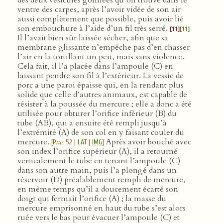
des deux vésicules gonflées qu’on trouve dans le
ventre des carpes, après l’avoir vidée de son air
aussi complètement que possible, puis avoir lié
son embouchure à l’aide d’un fil très serré.
[11]
[11]
Il l’avait bien sûr laissée sécher, afin que sa
membrane glissante n’empêche pas d’en chasser
l’air en la tortillant un peu, mais sans violence.
Cela fait, il l’a placée dans l’ampoule (C) en
laissant pendre son fil à l’extérieur. La vessie de
porc a une paroi épaisse qui, en la rendant plus
solide que celle d’autres animaux, est capable de
résister à la poussée du mercure ; elle a donc a été
utilisée pour obturer l’orifice inférieur (B) du
tube (AB), qui a ensuite été rempli jusqu’à
l’extrémité (A) de son col en y faisant couler du
mercure.
Après avoir bouché avec
[
Page 52
|
LAT
|
IMG
]
son index l’orifice supérieur (A), il a retourné
verticalement le tube en tenant l’ampoule (C)
dans son autre main, puis l’a plongé dans un
réservoir (D) préalablement rempli de mercure,
en même temps qu’il a doucement écarté son
doigt qui fermait l’orifice (A) ; la masse du
mercure emprisonné en haut du tube s’est alors
ruée vers le bas pour évacuer l’ampoule (C) et