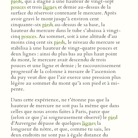
pieds
, qui a stagné à une hauteur de vingt-sept
pouces
et trois
lignes
et demie au-dessus de la
surface du réservoir contenant le mercure. Après
avoir gravi le mont jusqu’à environ cent
cinquante-six
pieds
au-dessus de sa base, la
hauteur du mercure dans le tube s’abaissa à vingt-
cinq
pouces
. Au sommet, soit à une altitude d’au
moins cinq cent six
pieds
, le niveau du mercure se
stabilisa à une hauteur de vingt-quatre pouces et
deux lignes : ainsi du plus bas au plus haut point
du mont, le mercure avait descendu de trois
pouces et une ligne et demie ; le raccourcissement
progressif de la colonne à mesure de l’ascension
du puy veut dire que l’air exerce une pression plus
légère au sommet du mont qu’à son pied et à mi-
pente.
Dans cette expérience, ne t’étonne pas que la
hauteur de mercure ne soit pas la même que dans
celles que nous avons faites à Paris, parce que
(selon ce que j’ai soigneusement observé) le
pied
d’Auvergne dépasse de quelques
lignes
la
longueur du nôtre, et que, comme tu sais, les
deux endroits ne sont pas à égale distance du