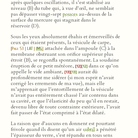
après quelques oscillations, il s’est stabilisé au
niveau (E) du tube qui, à vue d’œil, ne semblait
pas dépasser vingt-sept
pouces
au-dessus de la
surface du mercure qui stagnait dans le
réservoir (D).
Sous les yeux absolument ébahis et émerveillés de
ceux qui étaient présents, la vésicule de carpe,
attachée dans l’ampoule (C) à la
[
Page 53
|
LAT
|
IMG
]
membrane obstruant son orifice supérieur plus
étroit (B), se regonfla spontanément. La soudaine
éruption de ce petit météore,
dans ce qu’on
[12]
[12]
appelle le vide ambiant,
aurait dû
[13]
[13]
profondément me sidérer (si mon esprit n’avait
corrigé les errements de ma vue), mais elle
m’apprenait que l’entortillement de la vésicule
n’avait pas entièrement chassé l’air contenu dans
sa cavité, et que l’élasticité du peu qu’il en restait,
devenu libre de toute contrainte extérieure, l’avait
fait passer de l’état comprimé à l’état dilaté.
La raison que d’aucuns en donnent est pourtant
frivole quand ils disent qu’un air
subtil
a pénétré
l’épaisseur du verre, s’est répandu en tous sens