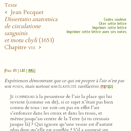
Texte
<
Jean Pecquet
Dissertatio anatomica
Codes couleur
Citer cette lettre
de circulatione
Imprimer cette lettre
sanguinis
Imprimer cette lettre avec ses notes
et motu chyli
(1651)
Chapitre
viii
>
[
Page 49
|
LAT
|
IMG
]
Expériences démontrant que ce qui est propre à l’air n’est pas
son
poids
, mais surtout son
élasticité
raréfactive
.
[1]
[1]
[2]
Je donnerais
à la pesanteur de l’air la place qui lui
revient (comme on dit), si ce sujet n’était pas bien
connu de tous : ne voit-on pas en effet l’air
s’enfoncer dans les creux et dans les trous, et
même jusqu’au centre de la Terre (si tu creusais
jusque là) ? Qui ignore qu’une vessie est d’autant
plus dure qu’elle est gonflée ? S’il a soupesé un