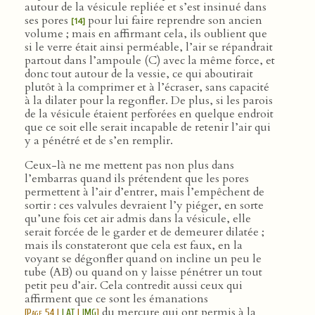
autour de la vésicule repliée et s’est insinué dans
ses pores
pour lui faire reprendre son ancien
[14]
volume ; mais en affirmant cela, ils oublient que
si le verre était ainsi perméable, l’air se répandrait
partout dans l’ampoule (C) avec la même force, et
donc tout autour de la vessie, ce qui aboutirait
plutôt à la comprimer et à l’écraser, sans capacité
à la dilater pour la regonfler. De plus, si les parois
de la vésicule étaient perforées en quelque endroit
que ce soit elle serait incapable de retenir l’air qui
y a pénétré et de s’en remplir.
Ceux-là ne me mettent pas non plus dans
l’embarras quand ils prétendent que les pores
permettent à l’air d’entrer, mais l’empêchent de
sortir : ces valvules devraient l’y piéger, en sorte
qu’une fois cet air admis dans la vésicule, elle
serait forcée de le garder et de demeurer dilatée ;
mais ils constateront que cela est faux, en la
voyant se dégonfler quand on incline un peu le
tube (AB) ou quand on y laisse pénétrer un tout
petit peu d’air. Cela contredit aussi ceux qui
affirment que ce sont les émanations
du mercure qui ont permis à la
[
Page 54
|
LAT
|
IMG
]