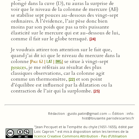
plongé dans la cuve (D), tu auras la surprise de
voir que le niveau de la colonne de mercure (AE)
se stabilise sept pouces au-dessous des vingt-sept
ordinaires. À l’évidence, l’air pèse donc bien
moins par son poids que pas sa très puissante
élasticité sur le mercure qui est au-dessous de lui,
comme il fait sur le globe terraqué.
[24]
Je voudrais attirer ton attention sur le fait que,
quand j’ai dit ici que le niveau du mercure dans la
colonne
se situe à vingt-sept
[
Page 62
|
LAT
|
IMG
]
pouces
, je me référais au résultat des plus
classiques observations, car la colonne agit
comme un thermomètre,
et son point
[22]
d’équilibre est influencé par la dilatation ou la
contraction de l’air qui la surplombe.
[25]
Rédaction : guido.patin@gmail.com — Édition : info-
hist@biusante.parisdescartes.fr
"Jean Pecquet et la Tempête du chyle (1651-1655), édité par
Loïc Capron." est mis à disposition selon les termes de la
licence Creative Commons Attribution - Pas d’Utilisation