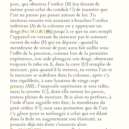
porc, qui obturera l’orifice (B) (en faisant de
même pour celui du conduit G) de manière que
l’air ne puisse pas passer autour de lui. Tu
inviteras ensuite ton assistant à boucher l’orifice
inférieur (A) de la colonne en y appuyant un
doigt
jusqu’à ce que tu aies rempli
[
Page 58
|
LAT
|
IMG
]
l’appareil en versant du mercure par le sommet
ouvert du tube (F) qui en dépasse ; quand la
membrane de vessie de porc aura fait saillie sous
l’effet de la pression, comme lors de la première
expérience, ton aide plongera son doigt, obstruant
toujours le tube en A, dans la cuve (D) remplie de
mercure, puis quand il le retirera, tu verras l’air et
le mercure se stabiliser dans la colonne, après s’y
être équilibrés, à une hauteur de vingt-sept
pouces
(AE) ; l’ampoule supérieure se sera vidée,
mais la cuvette (C), dont elle retient les parois,
restera pleine de mercure. Et si alors tu perfores, à
l’aide d’une aiguille très fine, la membrane du
petit orifice (G), non sans permettre que de l’air
s’y glisse pour se mélanger à celui qui est dilaté
dans la fiole en augmentant son élasticité, sa
poussée déjà très forte s’exercera alors