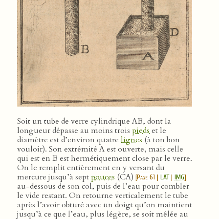
Soit un tube de verre cylindrique AB, dont la
longueur dépasse au moins trois
pieds
et le
diamètre est d’environ quatre
lignes
(à ton bon
vouloir). Son extrémité A est ouverte, mais celle
qui est en B est hermétiquement close par le verre.
On le remplit entièrement en y versant du
mercure jusqu’à sept
pouces
(CA)
[
Page 61
|
LAT
|
IMG
]
au-dessous de son col, puis de l’eau pour combler
le vide restant. On retourne verticalement le tube
après l’avoir obturé avec un doigt qu’on maintient
jusqu’à ce que l’eau, plus légère, se soit mêlée au