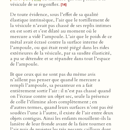
vésicule de se regonfler.
[14]
De toute évidence, sous l’effet de sa qualité
élastique intrinsèque, l’air que le tortillement de
la vésicule n’avait pas chassé de ses replis intimes
en est sorti et s’est dilaté au moment où le
mercure a vidé l’ampoule. L’air que le poids de ce
métal avait écrasé contre la surface interne de
l’ampoule, ou qui était resté piégé dans les rides
extérieures de la vésicule, par sa susdite élasticité,
a pu se détendre et se répandre dans tout l’espace
de l’ampoule.
Et que ceux qui ne sont pas du même avis
n’aillent pas penser que quand le mercure a
rempli l’ampoule, sa pesanteur en a fait
entièrement sortir l’air : il n’est pas chassé quand
on l’écrase contre un objet sec, seule la présence
de colle l’élimine alors complètement ; en
d’autres termes, quand leurs surfaces n’ont pas été
soudées l’une à l’autre, il existe de l’air entre deux
objets contigus. Ainsi les enfants mouillent-ils la
lanière de leur fronde avant de la faire tourner en
l’air puis de projeter les très pesants cailloux dont