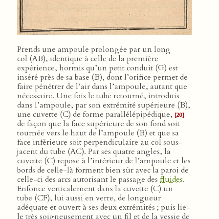
Prends une ampoule prolongée par un long
col (AB), identique à celle de la première
expérience, hormis qu’un petit conduit (G) est
inséré près de sa base (B), dont l’orifice permet de
faire pénétrer de l’air dans l’ampoule, autant que
nécessaire. Une fois le tube retourné, introduis
dans l’ampoule, par son extrémité supérieure (B),
une cuvette (C) de forme parallélépipédique,
[20]
de façon que la face supérieure de son fond soit
tournée vers le haut de l’ampoule (B) et que sa
face inférieure soit perpendiculaire au col sous-
jacent du tube (AC). Par ses quatre angles, la
cuvette (C) repose à l’intérieur de l’ampoule et les
bords de celle-là forment bien sûr avec la paroi de
celle-ci des arcs autorisant le passage des
fluides
.
Enfonce verticalement dans la cuvette (C) un
tube (CF), lui aussi en verre, de longueur
adéquate et ouvert à ses deux extrémités ; puis lie-
le très soigneusement avec un fil et de la vessie de