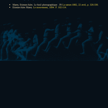
Marey, Etienne-Jules. Le fusil photographique . IN
La nature.1882, 22 avril, p. 326-330
.
Etienne-Jules Marey.
Le mouvement, 1894. P. 102-114
.