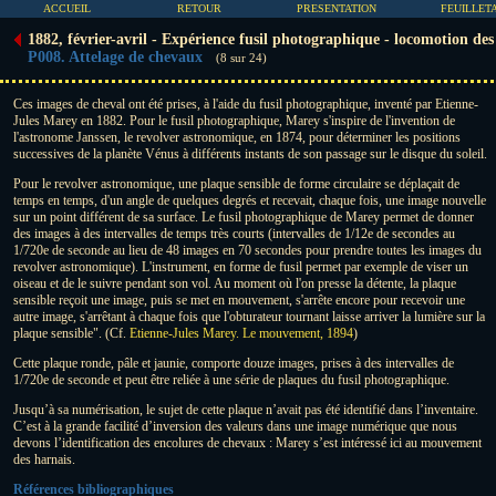
ACCUEIL
RETOUR
PRESENTATION
FEUILLET
1882, février-avril - Expérience fusil photographique - locomotion des 
P008. Attelage de chevaux
(8 sur 24)
Ces images de cheval ont été prises, à l'aide du fusil photographique, inventé par Etienne-
Jules Marey en 1882. Pour le fusil photographique, Marey s'inspire de l'invention de
l'astronome Janssen, le revolver astronomique, en 1874, pour déterminer les positions
successives de la planète Vénus à différents instants de son passage sur le disque du soleil.
Pour le revolver astronomique, une plaque sensible de forme circulaire se déplaçait de
temps en temps, d'un angle de quelques degrés et recevait, chaque fois, une image nouvelle
sur un point différent de sa surface. Le fusil photographique de Marey permet de donner
des images à des intervalles de temps très courts (intervalles de 1/12e de secondes au
1/720e de seconde au lieu de 48 images en 70 secondes pour prendre toutes les images du
revolver astronomique). L'instrument, en forme de fusil permet par exemple de viser un
oiseau et de le suivre pendant son vol. Au moment où l'on presse la détente, la plaque
sensible reçoit une image, puis se met en mouvement, s'arrête encore pour recevoir une
autre image, s'arrêtant à chaque fois que l'obturateur tournant laisse arriver la lumière sur la
plaque sensible". (Cf.
Etienne-Jules Marey. Le mouvement, 1894
)
Cette plaque ronde, pâle et jaunie, comporte douze images, prises à des intervalles de
1/720e de seconde et peut être reliée à une série de plaques du fusil photographique.
Jusqu’à sa numérisation, le sujet de cette plaque n’avait pas été identifié dans l’inventaire.
C’est à la grande facilité d’inversion des valeurs dans une image numérique que nous
devons l’identification des encolures de chevaux : Marey s’est intéressé ici au mouvement
des harnais.
Références bibliographiques