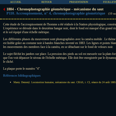
ACCUEIL
RETOUR
PRESENTATION
FEUILLET
1884 - Chronophotographie géométrique - mécanisme du saut
P110. Accroupissement, n° 4, chronophotographie géométrique
(10 su
Cette étude de l'accroupissement de l'homme a été réalisée à la Station physiologique, constr
L'expérience se déroule dans le deuxième hangar noir, dont le fond est masqué d'un grand ri
et le sol équipé d'une échelle métrique.
Les différentes phases du mouvement sont photographiées avec la caméra mobile . Le thème
est lisible grâce au costume noir à bandes blanches inventé en 1883. Les lignes et points bla
les mouvements des membres face à la caméra, en se détachant sur le fond de velours noir.
Le sujet fléchit les jambes sur place. La pression des pieds au sol est mesurée sur la plate
que l'on voit dépasser le niveau de l'échelle métrique. Elle doit être enregistrée par le dynamo
le cliché.
La plaque porte le numéro "4".
Références bibliographiques
Marey. Demenÿ. Locomotion humaine, mécanisme du saut. CRAS, t. CI, séance du 24 août 1885