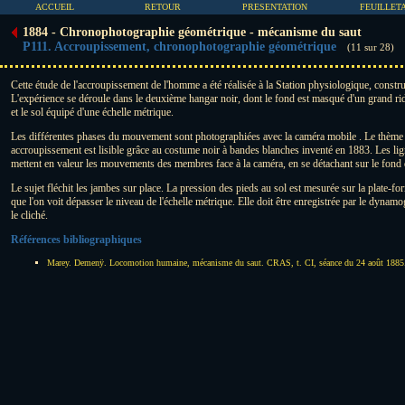
ACCUEIL
RETOUR
PRESENTATION
FEUILLET
1884 - Chronophotographie géométrique - mécanisme du saut
P111. Accroupissement, chronophotographie géométrique
(11 sur 28)
Cette étude de l'accroupissement de l'homme a été réalisée à la Station physiologique, constr
L'expérience se déroule dans le deuxième hangar noir, dont le fond est masqué d'un grand rid
et le sol équipé d'une échelle métrique.
Les différentes phases du mouvement sont photographiées avec la caméra mobile . Le thème 
accroupissement est lisible grâce au costume noir à bandes blanches inventé en 1883. Les lig
mettent en valeur les mouvements des membres face à la caméra, en se détachant sur le fond 
Le sujet fléchit les jambes sur place. La pression des pieds au sol est mesurée sur la plate
que l'on voit dépasser le niveau de l'échelle métrique. Elle doit être enregistrée par le dynamo
le cliché.
Références bibliographiques
Marey. Demenÿ. Locomotion humaine, mécanisme du saut. CRAS, t. CI, séance du 24 août 1885