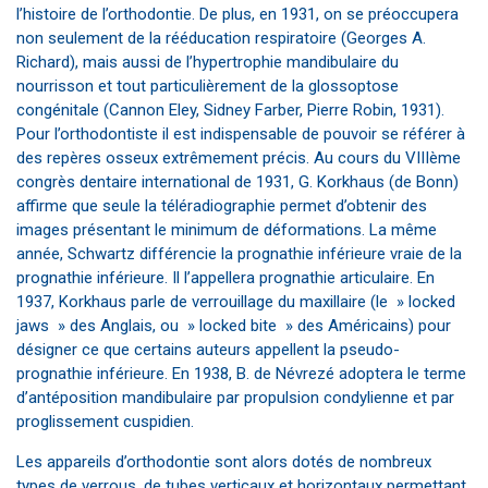
l’histoire de l’orthodontie. De plus, en 1931, on se préoccupera
non seulement de la rééducation respiratoire (Georges A.
Richard), mais aussi de l’hypertrophie mandibulaire du
nourrisson et tout particulièrement de la glossoptose
congénitale (Cannon Eley, Sidney Farber, Pierre Robin, 1931).
Pour l’orthodontiste il est indispensable de pouvoir se référer à
des repères osseux extrêmement précis. Au cours du VIIIème
congrès dentaire international de 1931, G. Korkhaus (de Bonn)
affirme que seule la téléradiographie permet d’obtenir des
images présentant le minimum de déformations. La même
année, Schwartz différencie la prognathie inférieure vraie de la
prognathie inférieure. Il l’appellera prognathie articulaire. En
1937, Korkhaus parle de verrouillage du maxillaire (le » locked
jaws » des Anglais, ou » locked bite » des Américains) pour
désigner ce que certains auteurs appellent la pseudo-
prognathie inférieure. En 1938, B. de Névrezé adoptera le terme
d’antéposition mandibulaire par propulsion condylienne et par
proglissement cuspidien.
Les appareils d’orthodontie sont alors dotés de nombreux
types de verrous, de tubes verticaux et horizontaux permettant