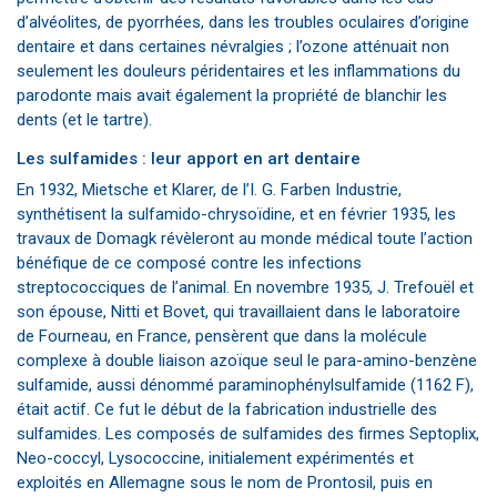
d’alvéolites, de pyorrhées, dans les troubles oculaires d’origine
dentaire et dans certaines névralgies ; l’ozone atténuait non
seulement les douleurs péridentaires et les inflammations du
parodonte mais avait également la propriété de blanchir les
dents (et le tartre).
Les sulfamides : leur apport en art dentaire
En 1932, Mietsche et Klarer, de l’I. G. Farben Industrie,
synthétisent la sulfamido-chrysoïdine, et en février 1935, les
travaux de Domagk révèleront au monde médical toute l’action
bénéfique de ce composé contre les infections
streptococciques de l’animal. En novembre 1935, J. Trefouël et
son épouse, Nitti et Bovet, qui travaillaient dans le laboratoire
de Fourneau, en France, pensèrent que dans la molécule
complexe à double liaison azoïque seul le para-amino-benzène
sulfamide, aussi dénommé paraminophénylsulfamide (1162 F),
était actif. Ce fut le début de la fabrication industrielle des
sulfamides. Les composés de sulfamides des firmes Septoplix,
Neo-coccyl, Lysococcine, initialement expérimentés et
exploités en Allemagne sous le nom de Prontosil, puis en