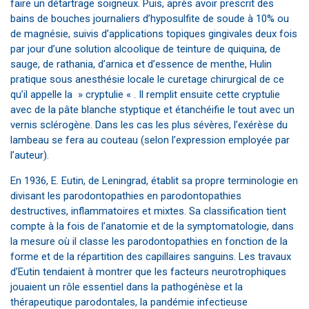
faire un détartrage soigneux. Puis, après avoir prescrit des
bains de bouches journaliers d’hyposulfite de soude à 10% ou
de magnésie, suivis d’applications topiques gingivales deux fois
par jour d’une solution alcoolique de teinture de quiquina, de
sauge, de rathania, d’arnica et d’essence de menthe, Hulin
pratique sous anesthésie locale le curetage chirurgical de ce
qu’il appelle la » cryptulie « . Il remplit ensuite cette cryptulie
avec de la pâte blanche styptique et étanchéifie le tout avec un
vernis sclérogène. Dans les cas les plus sévères, l’exérèse du
lambeau se fera au couteau (selon l’expression employée par
l’auteur).
En 1936, E. Eutin, de Leningrad, établit sa propre terminologie en
divisant les parodontopathies en parodontopathies
destructives, inflammatoires et mixtes. Sa classification tient
compte à la fois de l’anatomie et de la symptomatologie, dans
la mesure où il classe les parodontopathies en fonction de la
forme et de la répartition des capillaires sanguins. Les travaux
d’Eutin tendaient à montrer que les facteurs neurotrophiques
jouaient un rôle essentiel dans la pathogénèse et la
thérapeutique parodontales, la pandémie infectieuse