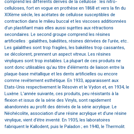
comprend les différents dérivés de la cellulose : les nitro-
celluloses, fort en vogue en prothèse en 1868 et vers la fin du
XIXème siècle, les acétates de cellulose susceptibles de
contraction dans le milieu buccal et les viscoses additionnées
d’un plastifiant mais elles aussi sujettes aux rétractions
secondaires. Le second groupe comprend les résines
artificielles : galalithes, bakélites, résines dérivées de l’urée, etc..
Les galalithes sont trop fragiles, les bakélites trop cassantes,
se décolorent, prennent un aspect vitreux. Les résines
vinyliques sont trop instables. La plupart de ces produits ne
sont donc utilisables qu’au titre d’éléments de liaison entre la
plaque-base métallique et les dents artificielles ou encore
comme revêtement esthétique. En 1933, apparaissent aux
Etats-Unis respectivement le Résovin et le Vydon et, en 1934, le
Luxène. L’année suivante, ces produits, peu résistants à la
flexion et issus de la série des Vinyls, sont rapidement
abandonnés au profit des dérivés de la série acrylique. Le
Néohécolite, association d’une résine acrylique et d’une résine
vinylique, vient d’être inventé. En 1935, les laboratoires
fabriquent le Kallodent, puis le Paladon ; en 1940, le Thermolit.