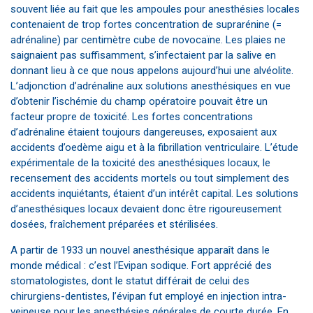
souvent liée au fait que les ampoules pour anesthésies locales
contenaient de trop fortes concentration de suprarénine (=
adrénaline) par centimètre cube de novocaïne. Les plaies ne
saignaient pas suffisamment, s’infectaient par la salive en
donnant lieu à ce que nous appelons aujourd’hui une alvéolite.
L’adjonction d’adrénaline aux solutions anesthésiques en vue
d’obtenir l’ischémie du champ opératoire pouvait être un
facteur propre de toxicité. Les fortes concentrations
d’adrénaline étaient toujours dangereuses, exposaient aux
accidents d’oedème aigu et à la fibrillation ventriculaire. L’étude
expérimentale de la toxicité des anesthésiques locaux, le
recensement des accidents mortels ou tout simplement des
accidents inquiétants, étaient d’un intérêt capital. Les solutions
d’anesthésiques locaux devaient donc être rigoureusement
dosées, fraîchement préparées et stérilisées.
A partir de 1933 un nouvel anesthésique apparaît dans le
monde médical : c’est l’Evipan sodique. Fort apprécié des
stomatologistes, dont le statut différait de celui des
chirurgiens-dentistes, l’évipan fut employé en injection intra-
veineuse pour les anesthésies générales de courte durée. En