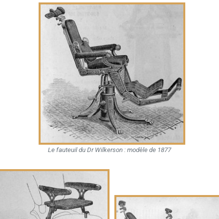
Le fauteuil du Dr Wilkerson : modèle de 1877