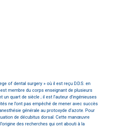
e of dental surgery » où il est reçu D.D.S. en
Il est membre du corps enseignant de plusieurs
un quart de siècle ; il est l’auteur d’ingénieuses
vités ne l’ont pas empêché de mener avec succès
l’anesthésie générale au protoxyde d’azote. Pour
ituation de décubitus dorsal. Cette manœuvre
 l’origine des recherches qui ont abouti à la