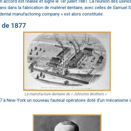
 accord est réalisé et signé le 1er juillet 1881. La réunion des usines
ans dans la fabrication de matériel dentaire, avec celles de Samuel 
 dental manufactoring company » est alors constituée.
e de 1877
La manufacture dentaire de « Johnston Brothers »
 à New-York un nouveau fauteuil opératoire doté d’un mécanisme de