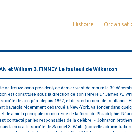
Histoire
Organisati
AN et William B. FINNEY Le fauteuil de Wilkerson
ite se trouve sans président; ce dernier vient de mourir le 30 décemb
on est constituée sous la direction de son frère le Dr James W. White
e la société de son père depuis 1867, et de son homme de confiance, H
nt bavarois récemment débarqué à New-York, va fonder dans quelque
t devenir la principale concurrente de la firme de Philadelphie. Néa
l est contacté par les responsables de la célèbre » Johnston broth
ais la nouvelle société de Samuel S. White (nouvelle administration 