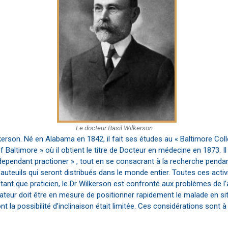
Le docteur Basil Wilkerson
erson. Né en Alabama en 1842, il fait ses études au « Baltimore Colleg
 Baltimore » où il obtient le titre de Docteur en médecine en 1873. 
dependant practioner » , tout en se consacrant à la recherche pendant 
teuils qui seront distribués dans le monde entier. Toutes ces acti
n tant que praticien, le Dr Wilkerson est confronté aux problèmes de 
rateur doit être en mesure de positionner rapidement le malade en s
nt la possibilité d’inclinaison était limitée. Ces considérations sont à