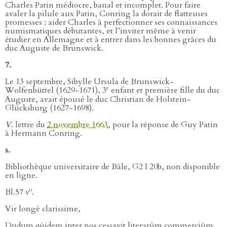
Charles Patin médiocre, banal et incomplet. Pour faire
avaler la pilule aux Patin, Conring la dorait de flatteuses
promesses : aider Charles à perfectionner ses connaissances
numismatiques débutantes, et l’inviter même à venir
étudier en Allemagne et à entrer dans les bonnes grâces du
duc Auguste de Brunswick.
7.
Le 13 septembre, Sibylle Ursula de Brunswick-
e
Wolfenbüttel (1629-1671), 3
enfant et première fille du duc
Auguste, avait épousé le duc Christian de Holstein-
Glücksburg (1627-1698).
V
. lettre du
2 novembre 1663
, pour la réponse de Guy Patin
à Hermann Conring.
s.
Bibliothèque universitaire de Bâle, G2 I 20b, non disponible
en ligne.
o
Bl.57 v
.
Vir longè clarissime,
Dudum qùidem inter nos cessavit literarùm commerciùm,