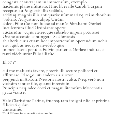
congesta et aucta jam in immensùm, exemplo
hactenùs plane inùsitato. Hinc liber ille Caroli Tùi jam
receptus est Augustis illis sedibùs,
additisq. magnis illis antiquariæ nùmmariæq. rei authoribus
Goltzio, Augustino, alijsq. Unùm
doleo, Filio tùo non fuisse ad manùs Abrahami Gorlæi
luculentùm illud Ursinianæ operæ
auctariùm : cujùs cæteroque subsidio ingens potuisset
Ursino accessio contingere. Sed fortassis
ab alteris curis etiam hoc impostremùm operendum nobis
erit ; quibùs nec ipse invidebo quæ
in meo latent penù et Fulvio pariter et Gorlæo indicta, si
tanti videbuntùr Filio illi tùo
o
Bl.57 r
.
cui me malueris favere, poteris illi secure polliceri et
affirmare. Id rogo, uti eodem sis auctor
pergendi in
Augusti
Nestoris nostri cultù. Neq. verò non
vicissim sentiet ille, quanti intersit in
Principis neq. adeo docti et magni literarùm Mæcenatis
grata vixisse.
Vale Clarissime Patine, fruereq. tam insigni filio et pristina
felicitati quàm
diutissime,
Tui Nomine studiosissimùs