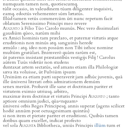
numquam tamen non, quotiescumq.
tùlit occasio, in valeudinem tùam diligenter inquisivi,
eamq. edoctùs vehementer sùm lætatùs.
Illùd tamen vetùs commercùm ùti nunc repetum facit
oblatum Serenissimo Principi meo revere
Augusto
à Filio Tùo Carolo munùs. Nec vero dissimulari
gaudiùm qùeo, natùm mihi
ex Amici hominis tam præclaro, et paternæ virtutis atque
eruditionis non minùs atq. sanguinis herede
æmùlo : atq. ideo non possùm non Tibi isthoc nomine
multùm gratùlari. Enimverò quàm rarùm est,
ùt paternis insistant præstantibùs vestigijs Filij ! Carolus
aùtem Tuùs videtùr non studens
duntaxat artem sectatùs, sed amans etiam illa Philologiæ
sæva ita voluisse, ùt Fulviùm ipsum
Ursinùm ea etiam parti superaverit jam adhùc juvenis, quâ
ille ùniversi literati orbis admirationem demùm
senex merùit. Probavit ille sane et doctrinam pariter et
virtutem eximio utriusq. arbitro,
maximæ item doctrinæ et virtutis Principi
Augusto
; tanto
aptiore omnium judici, qùa<nquam>
ùniversi orbis Reges Principesq. annis superat (agens scilicet
hodiè annùm post octuagesimam quintùs)
si non item et pietate pariter et eruditioni. Quibùs tamen
dotibus quam excellet, indicat profecto
vel sola
Augusta
Bibliotheca, uniùs Principis
illùm
tum et