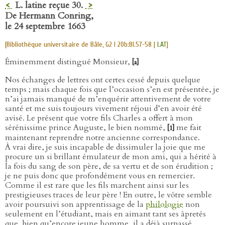
<
L. latine reçue 30.
>
De Hermann Conring,
le 24 septembre 1663
[Bibliothèque universitaire de Bâle, G2 I 20b:Bl.57-58 |
LAT
]
Éminemment distingué Monsieur,
[a]
Nos échanges de lettres ont certes cessé depuis quelque
temps ; mais chaque fois que l’occasion s’en est présentée, je
n’ai jamais manqué de m’enquérir attentivement de votre
santé et me suis toujours vivement réjoui d’en avoir été
avisé. Le présent que votre fils Charles a offert à mon
sérénissime prince Auguste, le bien nommé,
me fait
[1]
maintenant reprendre notre ancienne correspondance.
À vrai dire, je suis incapable de dissimuler la joie que me
procure un si brillant émulateur de mon ami, qui a hérité à
la fois du sang de son père, de sa vertu et de son érudition ;
je ne puis donc que profondément vous en remercier.
Comme il est rare que les fils marchent ainsi sur les
prestigieuses traces de leur père ! En outre, le vôtre semble
avoir poursuivi son apprentissage de la
philologie
non
seulement en l’étudiant, mais en aimant tant ses âpretés
que, bien qu’encore jeune homme, il a déjà surpassé