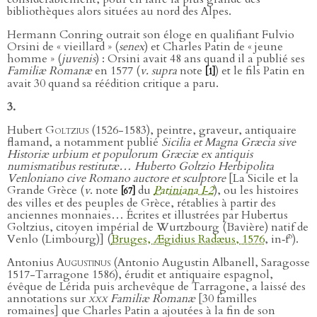
bibliothèques alors situées au nord des Alpes.
Hermann Conring outrait son éloge en qualifiant Fulvio
Orsini de « vieillard » (
senex
) et Charles Patin de « jeune
homme » (
juvenis
) : Orsini avait 48 ans quand il a publié ses
Familiæ Romanæ
en 1577 (
v. supra
note
) et le fils Patin en
[1]
avait 30 quand sa réédition critique a paru.
3.
Hubert
Goltzius
(1526-1583), peintre, graveur, antiquaire
flamand, a notamment publié
Sicilia et Magna Græcia sive
Historiæ urbium et populorum Græciæ ex antiquis
numismatibus restitutæ… Huberto Goltzio Herbipolita
Venloniano cive Romano auctore et sculptore
[La Sicile et la
Grande Grèce (
v
. note
du
Patiniana I‑2
), ou les histoires
[67]
des villes et des peuples de Grèce, rétablies à partir des
anciennes monnaies… Écrites et illustrées par Hubertus
Goltzius, citoyen impérial de Wurtzbourg (Bavière) natif de
o
Venlo (Limbourg)] (
Bruges, Ægidius Radæus, 1576
, in‑f
).
Antonius
Augustinus
(Antonio Augustin Albanell, Saragosse
1517-Tarragone 1586), érudit et antiquaire espagnol,
évêque de Lérida puis archevêque de Tarragone, a laissé des
annotations sur
xxx
Familiæ Romanæ
[30 familles
romaines] que Charles Patin a ajoutées à la fin de son