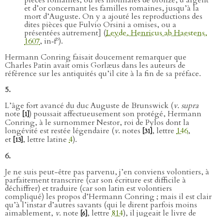
et d’or concernant les familles romaines, jusqu’à la
mort d’Auguste. On y a ajouté les reproductions des
dites pièces que Fulvio Orsini a omises, ou a
présentées autrement] (
Leyde, Henricus ab Haestens,
o
1607
, in‑f
).
Hermann Conring faisait doucement remarquer que
Charles Patin avait omis Gorlæus dans les auteurs de
référence sur les antiquités qu’il cite à la fin de sa préface.
5.
L’âge fort avancé du duc Auguste de Brunswick (
v. supra
note
) poussait affectueusement son protégé, Hermann
[1]
Conring, à le surnommer Nestor, roi de Pylos dont la
longévité est restée légendaire (
v
. notes
, lettre
146
,
[31]
et
, lettre latine
4
).
[13]
6.
Je ne suis peut-être pas parvenu, j’en conviens volontiers, à
parfaitement transcrire (car son écriture est difficile à
déchiffrer) et traduire (car son latin est volontiers
compliqué) les propos d’Hermann Conring ; mais il est clair
qu’à l’instar d’autres savants (qui le dirent parfois moins
aimablement,
v
. note
, lettre
814
), il jugeait le livre de
[6]