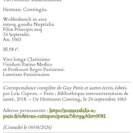
Herman. Conringùs.
Wolfenbuteli in arce
interq. gaudia Nuptialia
Filiæ Principis maj
24 Septembr.
An. 1663
o
Bl.58 r
.
Viro longe Clarissimo
Guidoni Patino Medico
et Professori Regio Parisiensi.
Lutetiam Parisiensùm
Correspondance complète de Guy Patin et autres écrits
, édités
par Loïc Capron. – Paris : Bibliothèque interuniversitaire de
santé, 2018. – De Hermann Conring, le 24 septembre 1663
Adresse permanente :
https://numerabilis.u-
paris.fr/editions-critiques/patin/?do=pg&let=9081
(Consulté le 08/08/2026)