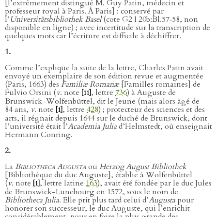
[l’extrêmement distingué M. Guy Patin, médecin et
professeur royal à Paris. À Paris] : conservé par
l’
Universitätsbibliothek Basel
(cote G2 I 20b:Bl.57‑58, non
disponible en ligne) ; avec incertitude sur la transcription de
quelques mots car l’écriture est difficile à déchiffrer.
1.
Comme l’explique la suite de la lettre, Charles Patin avait
envoyé un exemplaire de son édition revue et augmentée
(Paris, 1663) des
Familiæ Romanæ
[Familles romaines] de
Fulvio Orsini (
v
. note
, lettre
736
) à Auguste de
[11]
Brunswick-Wolfenbüttel, dit le Jeune (mais alors âgé de
84 ans,
v
. note
, lettre
428
) ; protecteur des sciences et des
[1]
arts, il régnait depuis 1644 sur le duché de Brunswick, dont
l’université était l’
Academia Julia
d’Helmstedt, où enseignait
Hermann Conring.
2.
La
Bibliotheca Augusta
ou
Herzog August Bibliothek
[Bibliothèque du duc Auguste], établie à Wolfenbüttel
(
v
. note
, lettre latine
163
), avait été fondée par le duc Jules
[1]
de Brunswick-Lunebourg en 1572, sous le nom de
Bibliotheca Julia
. Elle prit plus tard celui d’
Augusta
pour
honorer son successeur, le duc Auguste, qui l’enrichit
considérablement, pour en faire la plus grande des