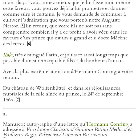
n’ont dit ; si vous aimez mieux que je lui fasse moi-même
cette faveur, vous pouvez déjà la lui promettre et donner
comme sûre et certaine. Je vous demande de continuer à
cultiver l’admiration que vous portez à notre Auguste
Nestor.
En retour, que votre fils ne soit pas sans
[5]
comprendre combien il y a de profit a avoir vécu dans les
faveurs d’un prince qui est un si grand et si docte Mécène
des lettres.
[6]
Vale
, très distingué Patin, et jouissez aussi longtemps que
possible d’un si remarquable fils et du bonheur d’antan.
Avec la plus extrême attention d’Hermann Conring à votre
renom.
Du château de Wolfenbüttel
et dans les réjouissances
e
nuptiales de la fille aînée du prince, le 24
de septembre
1663.
[7]
a.
Manuscrit autographe d’une lettre qu’
Hermann Conring
a
adressée à
Viro longe Clarissimo/ Guidoni Patino Medico/ et
Professori Regio Parisiensi./ Lutetiam Parisiensum