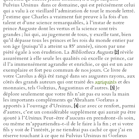
Fulvius Ursinus
dans ce domaine, qui est précisément celui
qui a valu à ce vieillard l’admiration de tout le monde lettré.
J’estime que Charles a vraiment fait preuve à la fois d’un
talent et d’une science remarquables, à l’instar de notre
prince Auguste dont les vertus et la science sont très
grandes ; lui qui, au jugement de tous, y excelle tant, bien
qu’il dépasse tous les princes et les rois du monde entier par
e
son âge (puisqu’il a atteint sa 85
année), sinon par une
piété égale à son érudition. La
Bibliotheca Augusta
révèle
[2]
assurément à elle seule les qualités où excelle ce prince, car
il l’a immensément agrandie et enrichie, ce qui est un acte
exemplaire et fort peu commun de nos jours. Ce livre de
votre Carolus a déjà été rangé dans ses augustes rayons, aux
côtés des grands auteurs qui ont traité des
antiquités
et des
monnaies, tels Goltzius, Augustinus et d’autres.
Je
[3]
déplore seulement que votre fils n’ait pas eu sous la main
les importants compléments qu’Abraham Gorlæus a
apportés à l’ouvrage d’Ursinus,
car avec ce renfort, parmi
[4]
d’autres, c’est un considérable supplément qui aurait pu être
ajouté à l’
Ursinus
. Peut-être d’aucuns en prendront-ils soin,
ou même m’appartiendra-t-il de le faire à la fin ; et si votre
fils y voit de l’intérêt, je ne tiendrai pas caché ce que j’ai en
réserve touchant à ce que ni Fulvius Ursinus ni Gorlæus