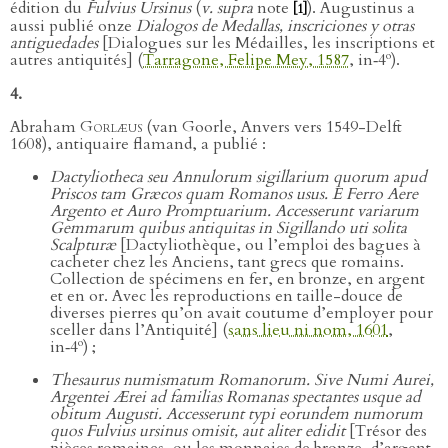
édition du
Fulvius Ursinus
(
v. supra
note
). Augustinus a
[1]
aussi publié onze
Dialogos de Medallas, inscriciones y otras
antiguedades
[Dialogues sur les Médailles, les inscriptions et
o
autres antiquités] (
Tarragone, Felipe Mey, 1587
, in‑4
).
4.
Abraham
Gorlæus
(van Goorle, Anvers vers 1549-Delft
1608), antiquaire flamand, a publié :
Dactyliotheca seu Annulorum sigillarium quorum apud
Priscos tam Græcos quam Romanos usus. E Ferro Aere
Argento et Auro Promptuarium. Accesserunt variarum
Gemmarum quibus antiquitas in Sigillando uti solita
Scalpturæ
[Dactyliothèque, ou l’emploi des bagues à
cacheter chez les Anciens, tant grecs que romains.
Collection de spécimens en fer, en bronze, en argent
et en or. Avec les reproductions en taille-douce de
diverses pierres qu’on avait coutume d’employer pour
sceller dans l’Antiquité] (
sans lieu ni nom, 1601
,
o
in‑4
) ;
Thesaurus numismatum Romanorum. Sive Numi Aurei,
Argentei Ærei ad familias Romanas spectantes usque ad
obitum Augusti. Accesserunt typi eorundem numorum
quos Fulvius ursinus omisit, aut aliter edidit
[Trésor des
pièces romaines, ou les monnaies de bronze, d’argent