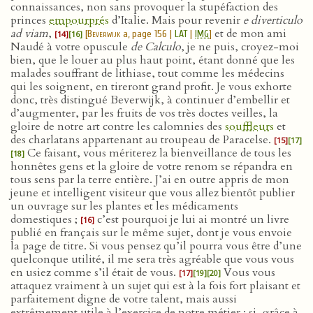
connaissances, non sans provoquer la stupéfaction des
princes
empourprés
d’Italie. Mais pour revenir
e diverticulo
ad viam
,
et de mon ami
[
Beverwijk
a, page 156 |
LAT
|
IMG
]
[14]
[16]
Naudé à votre opuscule
de Calculo
, je ne puis, croyez-moi
bien, que le louer au plus haut point, étant donné que les
malades souffrant de lithiase, tout comme les médecins
qui les soignent, en tireront grand profit. Je vous exhorte
donc, très distingué Beverwijk, à continuer d’embellir et
d’augmenter, par les fruits de vos très doctes veilles, la
gloire de notre art contre les calomnies des
souffleurs
et
des charlatans appartenant au troupeau de Paracelse.
[15]
[17]
Ce faisant, vous mériterez la bienveillance de tous les
[18]
honnêtes gens et la gloire de votre renom se répandra en
tous sens par la terre entière. J’ai en outre appris de mon
jeune et intelligent visiteur que vous allez bientôt publier
un ouvrage sur les plantes et les médicaments
domestiques ;
c’est pourquoi je lui ai montré un livre
[16]
publié en français sur le même sujet, dont je vous envoie
la page de titre. Si vous pensez qu’il pourra vous être d’une
quelconque utilité, il me sera très agréable que vous vous
en usiez comme s’il était de vous.
Vous vous
[17]
[19]
[20]
attaquez vraiment à un sujet qui est à la fois fort plaisant et
parfaitement digne de votre talent, mais aussi
extrêmement utile à l’exercice de notre métier : si, grâce à