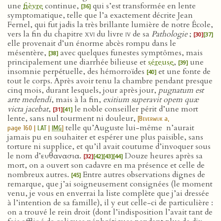
une
fièvre
continue,
qui s’est transformée en lente
[36]
symptomatique, telle que l’a exactement décrite Jean
Fernel, qui fut jadis la très brillante lumière de notre École,
vers la fin du chapitre
xvi
du livre
iv
de sa
Pathologie
;
[30]
[37]
elle provenait d’un énorme abcès rompu dans le
mésentère,
avec quelques funestes symptômes, mais
[38]
principalement une diarrhée bilieuse et
séreuse
,
une
[39]
insomnie perpétuelle, des hémorroïdes
et une fonte de
[40]
tout le corps. Après avoir tenu la chambre pendant presque
cinq mois, durant lesquels, jour après jour,
pugnatum est
arte medendi
, mais à la fin,
exitium superavit opem quæ
victa jacebat
,
le noble conseiller périt d’une mort
[31]
[41]
lente, sans nul tourment ni douleur,
[
Beverwijk
a,
telle qu’Auguste lui-même n’aurait
page 160 |
LAT
|
IMG
]
jamais pu en souhaiter et espérer une plus paisible, sans
torture ni supplice, et qu’il avait coutume d’invoquer sous
le nom d’ευθανασια.
Douze heures après sa
[32]
[42]
[43]
[44]
mort, on a ouvert son cadavre en ma présence et celle de
nombreux autres.
Entre autres observations dignes de
[45]
remarque, que j’ai soigneusement consignées (le moment
venu, je vous en enverrai la liste complète que j’ai dressée
à l’intention de sa famille), il y eut celle-ci de particulière :
on a trouvé le rein droit (dont l’indisposition l’avait tant de