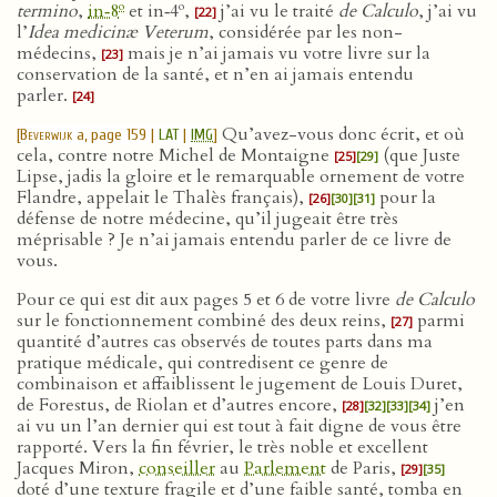
o
o
termino
,
in‑8
et in‑4
,
j’ai vu le traité
de Calculo
, j’ai vu
[22]
l’
Idea medicinæ Veterum
, considérée par les non-
médecins,
mais je n’ai jamais vu votre livre sur la
[23]
conservation de la santé, et n’en ai jamais entendu
parler.
[24]
Qu’avez-vous donc écrit, et où
[
Beverwijk
a, page 159 |
LAT
|
IMG
]
cela, contre notre Michel de Montaigne
(que Juste
[25]
[29]
Lipse, jadis la gloire et le remarquable ornement de votre
Flandre, appelait le Thalès français),
pour la
[26]
[30]
[31]
défense de notre médecine, qu’il jugeait être très
méprisable ? Je n’ai jamais entendu parler de ce livre de
vous.
Pour ce qui est dit aux pages 5 et 6 de votre livre
de Calculo
sur le fonctionnement combiné des deux reins,
parmi
[27]
quantité d’autres cas observés de toutes parts dans ma
pratique médicale, qui contredisent ce genre de
combinaison et affaiblissent le jugement de Louis Duret,
de Forestus, de Riolan et d’autres encore,
j’en
[28]
[32]
[33]
[34]
ai vu un l’an dernier qui est tout à fait digne de vous être
rapporté. Vers la fin février, le très noble et excellent
Jacques Miron,
conseiller
au
Parlement
de Paris,
[29]
[35]
doté d’une texture fragile et d’une faible santé, tomba en