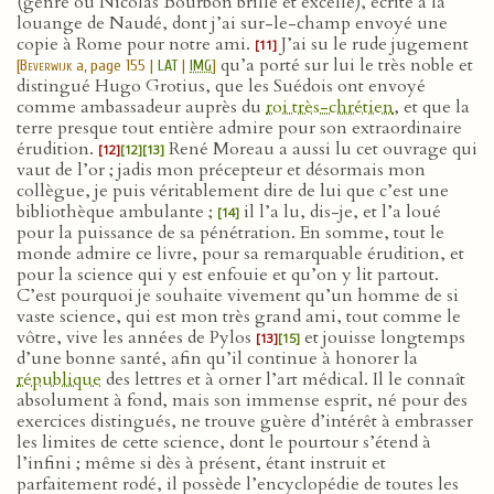
(genre où Nicolas Bourbon brille et excelle), écrite à la
louange de Naudé, dont j’ai sur-le-champ envoyé une
copie à Rome pour notre ami.
J’ai su le rude jugement
[11]
qu’a porté sur lui le très noble et
[
Beverwijk
a, page 155 |
LAT
|
IMG
]
distingué Hugo Grotius, que les Suédois ont envoyé
comme ambassadeur auprès du
roi très-chrétien
, et que la
terre presque tout entière admire pour son extraordinaire
érudition.
René Moreau a aussi lu cet ouvrage qui
[12]
[12]
[13]
vaut de l’or ; jadis mon précepteur et désormais mon
collègue, je puis véritablement dire de lui que c’est une
bibliothèque ambulante ;
il l’a lu, dis-je, et l’a loué
[14]
pour la puissance de sa pénétration. En somme, tout le
monde admire ce livre, pour sa remarquable érudition, et
pour la science qui y est enfouie et qu’on y lit partout.
C’est pourquoi je souhaite vivement qu’un homme de si
vaste science, qui est mon très grand ami, tout comme le
vôtre, vive les années de Pylos
et jouisse longtemps
[13]
[15]
d’une bonne santé, afin qu’il continue à honorer la
république
des lettres et à orner l’art médical. Il le connaît
absolument à fond, mais son immense esprit, né pour des
exercices distingués, ne trouve guère d’intérêt à embrasser
les limites de cette science, dont le pourtour s’étend à
l’infini ; même si dès à présent, étant instruit et
parfaitement rodé, il possède l’encyclopédie de toutes les