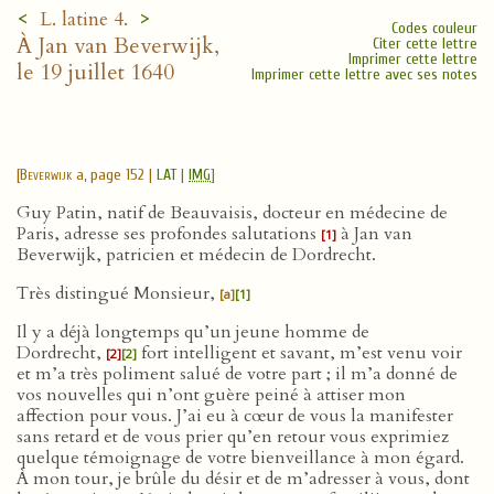
<
>
L. latine 4.
Codes couleur
À Jan van Beverwijk,
Citer cette lettre
Imprimer cette lettre
le 19 juillet 1640
Imprimer cette lettre avec ses notes
[
Beverwijk
a, page 152 |
LAT
|
IMG
]
Guy Patin, natif de Beauvaisis, docteur en médecine de
Paris, adresse ses profondes salutations
à Jan van
[1]
Beverwijk, patricien et médecin de Dordrecht.
Très distingué Monsieur,
[a]
[1]
Il y a déjà longtemps qu’un jeune homme de
Dordrecht,
fort intelligent et savant, m’est venu voir
[2]
[2]
et m’a très poliment salué de votre part ; il m’a donné de
vos nouvelles qui n’ont guère peiné à attiser mon
affection pour vous. J’ai eu à cœur de vous la manifester
sans retard et de vous prier qu’en retour vous exprimiez
quelque témoignage de votre bienveillance à mon égard.
À mon tour, je brûle du désir et de m’adresser à vous, dont