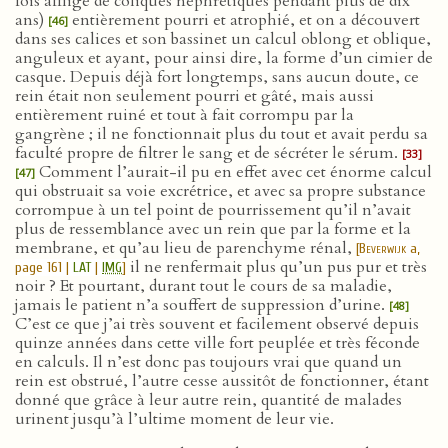
fois affligé de coliques néphrétiques pendant plus de dix
ans)
entièrement pourri et atrophié, et on a découvert
[46]
dans ses calices et son bassinet un calcul oblong et oblique,
anguleux et ayant, pour ainsi dire, la forme d’un cimier de
casque. Depuis déjà fort longtemps, sans aucun doute, ce
rein était non seulement pourri et gâté, mais aussi
entièrement ruiné et tout à fait corrompu par la
gangrène ; il ne fonctionnait plus du tout et avait perdu sa
faculté propre de filtrer le sang et de sécréter le sérum.
[33]
Comment l’aurait-il pu en effet avec cet énorme calcul
[47]
qui obstruait sa voie excrétrice, et avec sa propre substance
corrompue à un tel point de pourrissement qu’il n’avait
plus de ressemblance avec un rein que par la forme et la
membrane, et qu’au lieu de parenchyme rénal,
[
Beverwijk
a,
il ne renfermait plus qu’un pus pur et très
page 161 |
LAT
|
IMG
]
noir ? Et pourtant, durant tout le cours de sa maladie,
jamais le patient n’a souffert de suppression d’urine.
[48]
C’est ce que j’ai très souvent et facilement observé depuis
quinze années dans cette ville fort peuplée et très féconde
en calculs. Il n’est donc pas toujours vrai que quand un
rein est obstrué, l’autre cesse aussitôt de fonctionner, étant
donné que grâce à leur autre rein, quantité de malades
urinent jusqu’à l’ultime moment de leur vie.