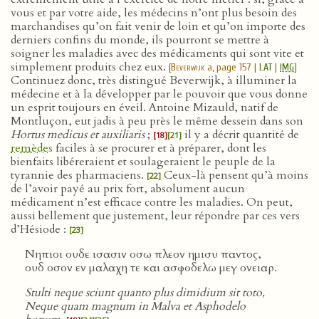
vous et par votre aide, les médecins n’ont plus besoin des
marchandises qu’on fait venir de loin et qu’on importe des
derniers confins du monde, ils pourront se mettre à
soigner les maladies avec des médicaments qui sont vite et
simplement produits chez eux.
[
Beverwijk
a, page 157 |
LAT
|
IMG
]
Continuez donc, très distingué Beverwijk, à illuminer la
médecine et à la développer par le pouvoir que vous donne
un esprit toujours en éveil. Antoine Mizauld, natif de
Montluçon, eut jadis à peu près le même dessein dans son
Hortus medicus et auxiliaris
;
il y a décrit quantité de
[18]
[21]
remèdes
faciles à se procurer et à préparer, dont les
bienfaits libéreraient et soulageraient le peuple de la
tyrannie des pharmaciens.
Ceux-là pensent qu’à moins
[22]
de l’avoir payé au prix fort, absolument aucun
médicament n’est efficace contre les maladies. On peut,
aussi bellement que justement, leur répondre par ces vers
d’Hésiode :
[23]
Νηπιοι ουδε ισασιν οσω πλεον ημισυ παντος,
ουδ οσον εν μαλαχη τε και ασφοδελω μεγ ονειαρ.
Stulti neque sciunt quanto plus dimidium sit toto,
Neque quam magnum in Malva et Asphodelo