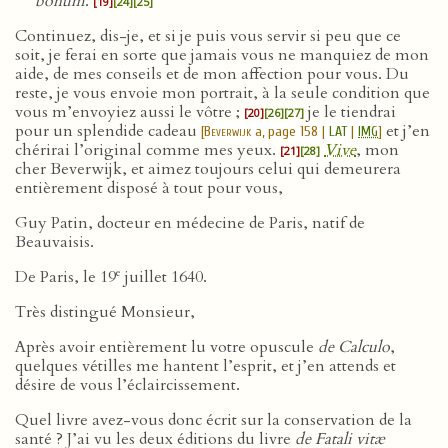
bonum
.
[19]
[24]
[25]
Continuez, dis-je, et si je puis vous servir si peu que ce
soit, je ferai en sorte que jamais vous ne manquiez de mon
aide, de mes conseils et de mon affection pour vous. Du
reste, je vous envoie mon portrait, à la seule condition que
vous m’envoyiez aussi le vôtre ;
je le tiendrai
[20]
[26]
[27]
pour un splendide cadeau
et j’en
[
Beverwijk
a, page 158 |
LAT
|
IMG
]
chérirai l’original comme mes yeux.
Vive
, mon
[21]
[28]
cher Beverwijk, et aimez toujours celui qui demeurera
entièrement disposé à tout pour vous,
Guy Patin, docteur en médecine de Paris, natif de
Beauvaisis.
e
De Paris, le 19
juillet 1640.
Très distingué Monsieur,
Après avoir entièrement lu votre opuscule
de Calculo
,
quelques vétilles me hantent l’esprit, et j’en attends et
désire de vous l’éclaircissement.
Quel livre avez-vous donc écrit sur la conservation de la
santé ? J’ai vu les deux éditions du livre
de Fatali vitæ