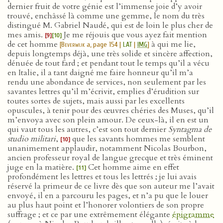
dernier fruit de votre génie est l’immense joie d’y avoir
trouvé, enchâssé là comme une gemme, le nom du très
distingué M. Gabriel Naudé, qui est de loin le plus cher de
mes amis.
Je me réjouis que vous ayez fait mention
[9]
[10]
de cet homme
à qui me lie,
[
Beverwijk
a, page 154 |
LAT
|
IMG
]
depuis longtemps déjà, une très solide et sincère affection,
dénuée de tout fard ; et pendant tout le temps qu’il a vécu
en Italie, il a tant daigné me faire honneur qu’il m’a
rendu une abondance de services, non seulement par les
savantes lettres qu’il m’écrivit, emplies d’érudition sur
toutes sortes de sujets, mais aussi par les excellents
opuscules, à tenir pour des œuvres chéries des Muses, qu’il
m’envoya avec son plein amour. De ceux-là, il en est un
qui vaut tous les autres, c’est son tout dernier
Syntagma de
studio militari
,
que les savants hommes me semblent
[10]
unanimement applaudir, notamment Nicolas Bourbon,
ancien professeur royal de langue grecque et très éminent
juge en la matière.
Cet homme aime en effet
[11]
profondément les lettres et tous les lettrés ; je lui avais
réservé la primeur de ce livre dès que son auteur me l’avait
envoyé, il en a parcouru les pages, et n’a pu que le louer
au plus haut point et l’honorer volontiers de son propre
suffrage ; et ce par une extrêmement élégante
épigramme