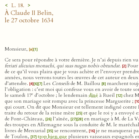
<
>
L. 18.
À Claude II Belin,
le 27 octobre 1634
Monsieur,
[a]
[1]
Ce sera pour répondre à votre dernière. Je n’ai depuis rien v
feriati alicuius monachi, qui suas nugas nobis obtundat
.
Pour
[2]
de ce qu’il vous plaira que je vous achète et l’envoyer prendr
années, nous verrons toutes les œuvres de cet auteur en deux
d’attendre.
Les
Conseils
de M. Baillou
marchent touj
[4]
[6]
[7]
[8]
l’obligation : c’est moi qui confesse vous en avoir de toute 
e
le samedi 17
d’octobre ; le lendemain
dîné
à Rueil
chez M
[12]
que son mariage soit rompu avec la princesse Marguerite ;
[1
qui court. On dit que Monsieur est tellement indigné contre
traite du retour de la reine mère
et que le roi y a envoyé 
[25]
de Pont-Château,
l’aînée,
en mariage à M. de La Va
[26]
[27]
[28]
des troupes en Allemagne sous la conduite de M. le marécha
livres de Mercurial
se rencontrent,
je ne manquerai pas 
[35]
[16]
de Toulon,
trop bien que
plusieurs vaisseaux espagnols en
[37]