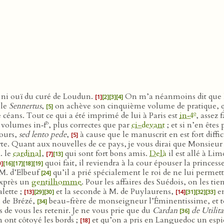
u ni ouï du curé de Loudun.
On m’a néanmoins dit que l’
[1]
[2]
[3]
[4]
 le
Sennertus
,
on achève son cinquième volume de pratique, q
[5]
o
e céans. Tout ce qui a été imprimé de lui à Paris est
in‑4
, assez 
o
 volumes in‑f
, plus correctes que par
ci-devant
; et si n’en êtes 
ours,
sed lento pede
,
à cause que le manuscrit en est fort diff
[5]
sorte. Quant aux nouvelles de ce pays, je vous dirai que Monsieu
. le
cardinal
,
qui sont fort bons amis.
Delà
il est allé à Li
[7]
[13]
quoi fait, il reviendra à la cour épouser la princes
0]
[16]
[17]
[18]
[19]
 M. d’Elbeuf
qu’il a prié spécialement le roi de ne lui permet
[24]
exprès un
gentilhomme
. Pour les affaires des Suédois, on les t
lette ;
et la seconde à M. de Puylaurens,
en
[13]
[29]
[30]
[14]
[31]
[32]
[33]
l de Brézé,
beau-frère de monseigneur l’Éminentissime, et to
[34]
de vous les retenir. Je ne vous prie que du
Cardan
de Utilit
[36]
 ont côtoyé les bords ;
et qu’on a pris en Languedoc un espi
[18]