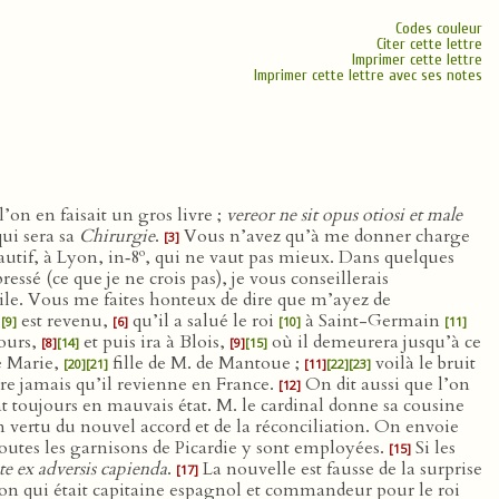
Codes couleur
Citer cette lettre
Imprimer cette lettre
Imprimer cette lettre avec ses notes
on en faisait un gros livre ;
vereor ne sit opus otiosi et male
ui sera sa
Chirurgie
.
Vous n’avez qu’à me donner charge
[3]
o
fautif, à Lyon, in‑8
, qui ne vaut pas mieux. Dans quelques
pressé (ce que je ne crois pas), je vous conseillerais
icile. Vous me faites honteux de dire que m’ayez de
r
est revenu,
qu’il a salué le roi
à Saint-Germain
[9]
[6]
[10]
[11]
mours,
et puis ira à Blois,
où il demeurera jusqu’à ce
[8]
[14]
[9]
[15]
se Marie,
fille de M. de Mantoue ;
voilà le bruit
[20]
[21]
[11]
[22]
[23]
tre jamais qu’il revienne en France.
On dit aussi que l’on
[12]
ient toujours en mauvais état. M. le cardinal donne sa cousine
 vertu du nouvel accord et de la réconciliation. On envoie
utes les garnisons de Picardie y sont employées.
Si les
[15]
ate ex adversis capienda
.
La nouvelle est fausse de la surprise
[17]
on qui était capitaine espagnol et commandeur pour le roi