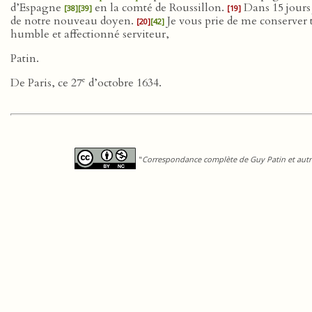
d’Espagne
en la comté de Roussillon.
Dans 15 jours 
[38]
[39]
[19]
de notre nouveau doyen.
Je vous prie de me conserver t
[20]
[42]
humble et affectionné serviteur,
Patin.
e
De Paris, ce 27
d’octobre 1634.
"
Correspondance complète de Guy Patin et autre