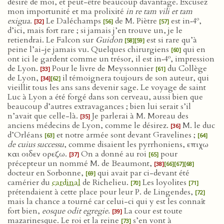
désiré de moi, et peut-être beaucoup davantage. Excusez
mon importunité et ma prolixité
in re tam vili et tam
o
exigua
.
Le Daléchamps
de M. Piètre
est in‑4
,
[32]
[56]
[57]
d’ici, mais fort rare ; si jamais j’en trouve un, je le
retiendrai. Le Falcon sur
Guidon
est si rare qu’à
[58]
[59]
peine l’ai-je jamais vu. Quelques chirurgiens
qui en
[60]
o
ont ici le gardent comme un trésor, il est in‑4
, impression
de Lyon.
Pour le livre de Meyssonnier
du Collège
[33]
[61]
de Lyon,
il témoignera toujours de son auteur, qui
[34]
[62]
vieillit tous les ans sans devenir sage. Le voyage de saint
Luc à Lyon a été forgé dans son cerveau, aussi bien que
beaucoup d’autres extravagances ; bien lui serait s’il
n’avait que celle-là.
Je parlerai à M. Moreau des
[35]
anciens médecins de Lyon, comme le désirez.
M. le duc
[36]
d’Orléans
et notre armée sont devant Gravelines ;
[63]
[64]
de cuius successu
, comme disaient les pyrrhoniens, επιχω
και οιδεν ορεζω.
On a donné au roi
pour
[37]
[65]
précepteur un nommé M. de Beaumont,
[38]
[66]
[67]
[68]
docteur en Sorbonne,
qui avait par ci-devant été
[69]
camérier du
cardinal
de Richelieu.
Les loyolites
[70]
[71]
prétendaient à cette place pour leur P. de Lingendes,
[72]
mais la chance a tourné car celui-ci qui y est les connaît
fort bien,
eosque odit egregie
.
La cour est toute
[39]
mazarinesque. Le roi et la reine
s’en vont à
[73]