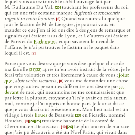
lequel vous aurez trouvé le chétif ouvrage fait par
M. Guillaume Du Val,
touchant les professeurs du roi,
[20]
qui est une très certaine marque
fugientis et senescentis
ingenii in tanto homine
.
Quand vous aurez lu quelque
[6]
jour le factum de M. de Liergues, je pourrai vous en
mander ce que j’en ai ici ouï dire à des gens de remarque et
signalés qui étaient issus de Lyon, et à d’autres qui étaient
de Paris et du
Parlement
, et qui savaient le nœud de
l’affaire. Je n’ai pu trouver le factum ni le paquet dans
lequel il est.
[7]
Parce que vous désirez que je vous dise quelque chose de
ma famille
après m’en avoir instruit de la vôtre, je le
[21]
[22]
ferai très volontiers et très librement à cause de vous ;
joint
que
,
absit verbo iactancia
,
vous me demandez une chose
[8]
que vingt autres personnes différentes ont désirée par
ci-
devant
de moi, qui néanmoins ne me connaissaient que
par lettre la plupart, croyant qu’il n’y avait en cela aucun
mal, comme je l’ai appris en bonne part. Je leur ai dit ce
que je vous dirai tout présentement. Mon lieu natal est un
village à trois
lieues
de Beauvais
en Picardie, nommé
[23]
Houdan,
troisième baronnie de la comté de
[9]
[24]
[25]
Clermont-en-Beauvaisis.
Le plus ancien de ma race
[10]
[26]
que j’aie pu découvrir a été un Noël Patin, qui vivait dans