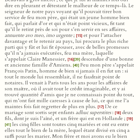
dire en pleurant et détestant le malheur de ce temps-là. Le
seigneur de notre pays voyant qu’il pouvait tirer bon
service de feu mon père, qui était un jeune homme bien
fait, qui parlait d’or et qui n’était point vicieux, fit tant
qu’il le retint près de soi pour s’en servir en ses affaires,
annuente avo meo, imo urgente
;
et pour l’attacher
[15]
davantage et le retenir au pays, lui procura le plus riche
parti qui y fût et lui fit épouser, avec de belles promesses
qu’il n’a jamais exécutées, feu ma mère, laquelle
s’appelait Claire Manessier,
descendue d’une bonne
[16]
[39]
et ancienne famille d’Amiens.
Feu mon père s’appelait
[40]
François Patin, homme de bien si jamais il en fut un : si
tout le monde lui ressemblait, il ne faudrait point de
notaires. Il venait à Paris tous les ans pour les affaires de
son maître, où il avait tout le crédit imaginable, et y ai
trouvé quantité d’amis que je ne connaissais point du tout,
qui m’ont fait mille caresses à cause de lui, ce qui me l’a
maintes fois fait regretter de plus en plus.
De ce
[17]
mariage sont sortis sept enfants
adhuc superstites
:
deux
[18]
fils, dont je suis l’aîné, et un frère qui est en Hollande ;
[19]
les cinq filles sont toutes cinq mariées et ont eu entre
[41]
elles tout le bien de la mère, lequel étant divisé en cinq a
suffi pour les marier. Mon frère et moi avons eu le bien