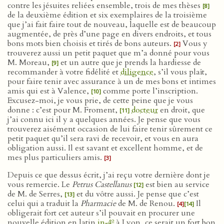
contre les jésuites reliées ensemble, trois de mes thèses
[8]
de la deuxième édition et six exemplaires de la troisième
que j’ai fait faire tout de nouveau, laquelle est de beaucoup
augmentée, de près d’une page en divers endroits, et tous
bons mots bien choisis et tirés de bons auteurs.
Vous y
[2]
trouverez aussi un petit paquet que m’a donné pour vous
M. Moreau,
et un autre que je prends la hardiesse de
[9]
recommander à votre fidélité et
diligence
, s’il vous plaît,
pour faire tenir avec assurance à un de mes bons et intimes
amis qui est à Valence,
comme porte l’inscription.
[10]
Excusez-moi, je vous prie, de cette peine que je vous
donne : c’est pour M. Froment,
docteur
en droit, que
[11]
j’ai connu ici il y a quelques années. Je pense que vous
trouverez aisément occasion de lui faire tenir sûrement ce
petit paquet qu’il sera ravi de recevoir, et vous en aura
obligation aussi. Il est savant et excellent homme, et de
mes plus particuliers amis.
[3]
Depuis ce que dessus écrit, j’ai reçu votre dernière dont je
vous remercie. Le
Petrus Castellanus
est bien au service
[12]
de M. de Serres,
et du vôtre aussi. Je pense que c’est
[13]
celui qui a traduit la
Pharmacie
de M. de Renou.
Il
[4]
[14]
obligerait fort cet auteur s’il pouvait en procurer une
o
nouvelle édition en latin
in‑4
à Lyon, ce serait un fort bon