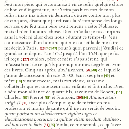
Feu mon père, qui reconnaissait en ce refus quelque chose
de bon et d’ingénieux, ne s’irrita pas bien fort de mon
refus ; mais ma mère en demeura outrée contre moi plus
de cinq ans, disant que je refusais la récompense des longs
services que feu mon père avait rendus à cette Noblesse,
mais il n’en fut autre chose. Dieu m’aida : je fus cinq ans
sans la voir ni aller chez nous ; durant ce temps-là j’eus
connaissance d’un homme qui me conseilla de me faire
médecin à Paris ;
pour à quoi parvenir j’étudiai de
[26]
[46]
[47]
grand cœur depuis l’an 1622 jusqu’à l’an 1624, que je fus
ici reçu ;
et alors, père et mère s’apaisèrent, qui
[27]
m’assistèrent de ce qu’ils purent pour mes degrés et avoir
des livres. Cinq ans après,
duxi uxorem
,
de laquelle
[28]
[48]
j’aurai de succession directe 20 000 écus, ses père
et
[49]
mère
vivant encore, mais fort vieux, sans une
[50]
collatérale qui est une sœur sans enfants et fort riche. Dieu
a béni mon alliance de quatre fils, savoir est de Robert,
[51]
Charles,
Pierrot
et François.
Annum ætatis
[52]
[53]
[29]
[54]
attigi 41
avec plus d’emploi que de mérite en ma
[30]
profession et moins de santé qu’il ne me serait de besoin,
quam potissimum labefactarunt vigiliæ iuges et
elucubrationes nocturnæ ; a quibus etiam necdum abstineo ;
sed hoc erat in fatis
.
Voilà, ce me semble, ce qu’avez
[31]
[55]