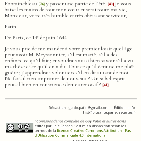
Fontainebleau
y passer une partie de l’été.
Je vous
[74]
[40]
baise les mains de tout mon cœur et serai toute ma vie,
Monsieur, votre très humble et très obéissant serviteur,
Patin.
e
De Paris, ce 13
de juin 1644.
Je vous prie de me mander à votre premier loisir quel âge
peut avoir M. Meyssonnier, s’il est marié, s’il a des
enfants, ce qu’il fait ; et voudrais aussi bien savoir s’il a vu
ma thèse et ce qu’il en a dit. Tout ce qu’il écrit ne me plaît
guère ; j’apprendrais volontiers s’il en dit autant de moi.
Ne fait-il rien imprimer de nouveau ? Un si bel esprit
peut-il bien en conscience demeurer oisif ?
[41]
Rédaction : guido.patin@gmail.com — Édition : info-
hist@biusante.parisdescartes.fr
"
Correspondance complète de Guy Patin et autres écrits
,
édités par Loïc Capron." est mis à disposition selon les
termes de la
licence Creative Commons Attribution - Pas
d’Utilisation Commerciale 4.0 International
.
Une réalisation de la