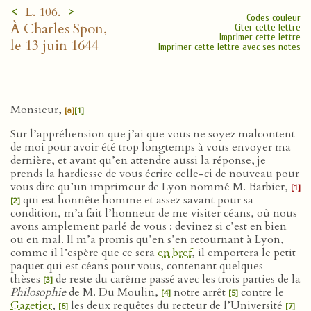
<
>
L. 106.
Codes couleur
À Charles Spon,
Citer cette lettre
Imprimer cette lettre
le 13 juin 1644
Imprimer cette lettre avec ses notes
Monsieur,
[a]
[1]
Sur l’appréhension que j’ai que vous ne soyez malcontent
de moi pour avoir été trop longtemps à vous envoyer ma
dernière, et avant qu’en attendre aussi la réponse, je
prends la hardiesse de vous écrire celle-ci de nouveau pour
vous dire qu’un imprimeur de Lyon nommé M. Barbier,
[1]
qui est honnête homme et assez savant pour sa
[2]
condition, m’a fait l’honneur de me visiter céans, où nous
avons amplement parlé de vous : devinez si c’est en bien
ou en mal. Il m’a promis qu’en s’en retournant à Lyon,
comme il l’espère que ce sera
en bref
, il emportera le petit
paquet qui est céans pour vous, contenant quelques
thèses
de reste du carême passé avec les trois parties de la
[3]
Philosophie
de M. Du Moulin,
notre arrêt
contre le
[4]
[5]
Gazetier
,
les deux requêtes du recteur de l’Université
[6]
[7]