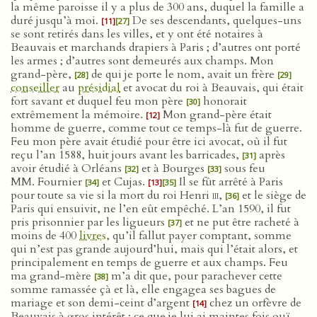
la même paroisse il y a plus de 300 ans, duquel la famille a
duré jusqu’à moi.
De ses descendants, quelques-uns
[11]
[27]
se sont retirés dans les villes, et y ont été notaires à
Beauvais et marchands drapiers à Paris ; d’autres ont porté
les armes ; d’autres sont demeurés aux champs. Mon
grand-père,
de qui je porte le nom, avait un frère
[28]
[29]
conseiller
au
présidial
et avocat du roi à Beauvais, qui était
fort savant et duquel feu mon père
honorait
[30]
extrêmement la mémoire.
Mon grand-père était
[12]
homme de guerre, comme tout ce temps-là fut de guerre.
Feu mon père avait étudié pour être ici avocat, où il fut
reçu l’an 1588, huit jours avant les barricades,
après
[31]
avoir étudié à Orléans
et à Bourges
sous feu
[32]
[33]
MM. Fournier
et Cujas.
Il se fût arrêté à Paris
[34]
[13]
[35]
pour toute sa vie si la mort du roi Henri
iii
,
et le siège de
[36]
Paris qui ensuivit, ne l’en eût empêché. L’an 1590, il fut
pris prisonnier par les ligueurs
et ne put être racheté à
[37]
moins de 400
livres
, qu’il fallut payer comptant, somme
qui n’est pas grande aujourd’hui, mais qui l’était alors, et
principalement en temps de guerre et aux champs. Feu
ma grand-mère
m’a dit que, pour parachever cette
[38]
somme ramassée çà et là, elle engagea ses bagues de
mariage et son demi-ceint d’argent
chez un orfèvre de
[14]
Beauvais à gros intérêt ; ce que je lui ai maintes fois ouï