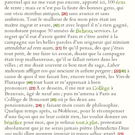
paternel qui ne me vaut pas encore, apporté ici, 100
écus
de rente ; mais ce n’est pas la faute des bonnes gens, qui
ont vécu
moribus antiquis
,
sans avarice et sans
[20]
ambition. Tout le malheur de feu mon père était un
maître ingrat et avare,
et avec lequel il n’a rien gagné,
[42]
nonobstant presque 30 années de
fâcheux
services. Le
regret qu’il eut d’avoir quitté Paris et s’être arrêté à la
campagne sur les belles paroles d’un seigneur
qui nimium
attendebat ad rem suam
,
fit qu’il pensa, dès que j’étais
[21]
tout petit, de me faire ici avocat, disant que la campagne
était trop malheureuse, qu’il se fallait retirer dans les
villes ; et me disait souvent ce bon mot du sage,
Labor
stultorum affliget eos qui nesciunt in urbem pergere
;
à
[22]
[43]
cause de quoi il me faisait lire, encore tout petit, les
Vies
de
Plutarque
tout haut et m’apprenait à bien
[44]
prononcer.
À ce dessein, il me mit au
Collège
à
[23]
Beauvais, âgé de neuf ans ; puis m’amena à Paris au
Collège de Boncourt
où je fus deux ans
[45]
pensionnaire,
y faisant mon cours de philosophie.
[24]
Quelque temps après, sa Noblesse, pour le récompenser
d’une façon qui ne leur coûtât rien, lui voulut donner un
bénéfice
pour moi, que je refusai
tout à plat
, protestant
absolument que je ne serais jamais prêtre (
benedictus Deus
qui mihi illam mentem immisit in tenera adhuc ætate
).
[25]