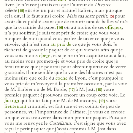
livre. Je n’eusse jamais cru que l’auteur du
Divorce
céleste
eût été un pur et naturel Italien, mais puisque
[15]
cela est, il le faut ainsi croire.
Mala sua sorte periit
,
pour
[5]
avoir dit et publié avant que de mourir tant de belles vérités
que la tyrannie du pape,
ou au moins de ses
officiers
,
[16]
n’a pu souffrir. Je suis tout prêt de croire que vous vous
moquez de moi quand vous parlez de taxer ce que je vous
envoie, qui n’est rien
au prix de
ce que je vous dois. Je
tâcherai de grossir le paquet de ce qui viendra afin que je
vous sois moins
obéré
, et si je ne m’en acquitte tout à fait,
au moins vous promets-je et vous prie de croire que je
ferai tout ce que je pourrai pour obtenir quittance de votre
gratitude. Il me semble que la voie des libraires n’est pas
moins sûre que celle du
coche
de Lyon, c’est pourquoi je
vous prie de m’envoyer à la première occasion, par la voie
de M. Barbier ou de M. Borde,
à M. Jost,
votre
[17]
[18]
premier paquet : éprouvons encore un coup cette voie. Le
factum
qui fut ici fait pour M. de Monconys,
votre
[19]
lieutenant
criminel, est fort rare et est connu de peu de
personnes, vu l’importance de l’affaire. Je vous en envoie
un que vous trouverez dans mon premier paquet. Puisque
vous me renvoyez le
Castellanus
, c’est signe que vous avez
reçu le petit paquet que j’avais commis à M. Jost dans