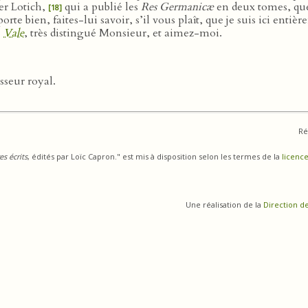
ter Lotich,
qui a publié les
Res Germanicæ
en deux tomes, que 
[18]
 porte bien, faites-lui savoir, s’il vous plaît, que je suis ici ent
.
Vale
, très distingué Monsieur, et aimez-moi.
sseur royal.
Ré
s écrits
, édités par Loïc Capron." est mis à disposition selon les termes de la
licence
Une réalisation de la
Direction d