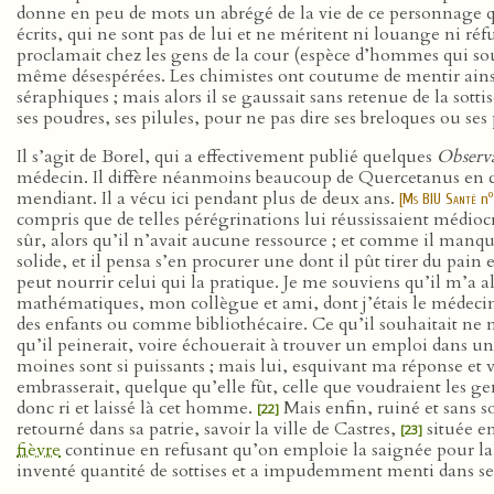
donne en peu de mots un abrégé de la vie de ce personnage q
écrits, qui ne sont pas de lui et ne méritent ni louange ni réf
proclamait chez les gens de la cour (espèce d’hommes qui souv
même désespérées. Les chimistes ont coutume de mentir ain
séraphiques ; mais alors il se gaussait sans retenue de la sottis
ses poudres, ses pilules, pour ne pas dire ses breloques ou se
Il s’agit de Borel, qui a effectivement publié quelques
Observa
médecin. Il diffère néanmoins beaucoup de Quercetanus en ce qu
mendiant. Il a vécu ici pendant plus de deux ans.
o
[
Ms BIU Santé
n
compris que de telles pérégrinations lui réussissaient médi
sûr, alors qu’il n’avait aucune ressource ; et comme il manqua
solide, et il pensa s’en procurer une dont il pût tirer du pain 
peut nourrir celui qui la pratique. Je me souviens qu’il m’a
mathématiques, mon collègue et ami, dont j’étais le médecin
des enfants ou comme bibliothécaire. Ce qu’il souhaitait ne me
qu’il peinerait, voire échouerait à trouver un emploi dans un
moines sont si puissants ; mais lui, esquivant ma réponse et 
embrasserait, quelque qu’elle fût, celle que voudraient les gen
donc ri et laissé là cet homme.
Mais enfin, ruiné et sans s
[22]
retourné dans sa patrie, savoir la ville de Castres,
située en
[23]
fièvre
continue en refusant qu’on emploie la saignée pour la
inventé quantité de sottises et a impudemment menti dans s