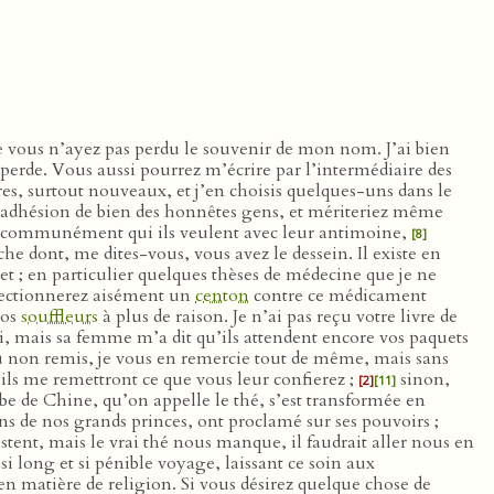
ue vous n’ayez pas perdu le souvenir de mon nom. J’ai bien
e perde. Vous aussi pourrez m’écrire par l’intermédiaire des
vres, surtout nouveaux, et j’en choisis quelques-uns dans le
adhésion de bien des honnêtes gens, et mériteriez même
i communément qui ils veulent avec leur antimoine,
[8]
che dont, me dites-vous, vous avez le dessein. Il existe en
et ; en particulier quelques thèses de médecine que je ne
nfectionnerez aisément un
centon
contre ce médicament
nos
souffleurs
à plus de raison. Je n’ai pas reçu votre livre de
 lui, mais sa femme m’a dit qu’ils attendent encore vos paquets
 ou non remis, je vous en remercie tout de même, mais sans
t, ils me remettront ce que vous leur confierez ;
sinon,
[2]
[11]
rbe de Chine, qu’on appelle le thé, s’est transformée en
 de nos grands princes, ont proclamé sur ses pouvoirs ;
stent, mais le vrai thé nous manque, il faudrait aller nous en
i long et si pénible voyage, laissant ce soin aux
n matière de religion. Si vous désirez quelque chose de