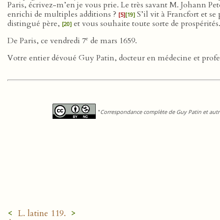
Paris, écrivez-m’en je vous prie. Le très savant M. Johann Pe
enrichi de multiples additions ?
S’il vit à Francfort et se
[5]
[19]
distingué père,
et vous souhaite toute sorte de prospérités
[20]
e
De Paris, ce vendredi 7
de mars 1659.
Votre entier dévoué Guy Patin, docteur en médecine et profe
"
Correspondance complète de Guy Patin et autre
<
>
L. latine 119.