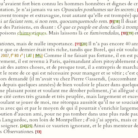
u’avaient fort bien connu les hommes honnêtes et dignes de cr
utation. Je n’ai jamais vu ses
Opuscules posthumes sur les secrets
;
ent trompe et extravague, tout autant qu’elle est trompée) qu’il
si
ut faciant rem, si non rem, quocumquemodo rem
.
Il disai
[9]
[18]
e des Parisiens, en disant :
Ô que ce peuple est donc facile à tromp
s poisons
chimystiques
. Mais laissons là ce
fumivendulus
,
et
[10]
[19]
tiones
, mais de nulle importance.
Il n’a pas encore 40 an
[11]
[20]
e ce dernier était très riche, tandis que Borel, qui eût voulu s
Comme il ne faisait pas fortune, il en est p
o
o
2007, f
80 r
|
LAT
|
IMG
]
ocrement, il est revenu à Paris, quémandant alors pitoyablement
it des autres choses, et de presque tout, il a entrepris de march
et le reste de ce qui est nécessaire pour manger et se vêtir ; c’es
 alors demandé (il m’avait vu chez Pierre Gassendi, {succomban
 depuis quelques années) de bien vouloir le placer dans quelq
 plaisant point et voulant me dérober poliment, j’ai allégué cett
e cité certes très grande et très peuplée, mais largement et exc
voulant se jouer de moi, me rétorqua aussitôt qu’il ne se soucia
s avec qui et par le moyen de qui il pourrait s’enrichir largement
outien d’aucun ami, pour ne pas tomber dans une plus rude pauvr
 Languedoc, non loin de Montpellier ; d’où j’ai appris, mais ce
 soigner.
Ainsi ce vaurien ignorant, et le plus menteur des
[24]
[25]
es
Observationes
.
[13]