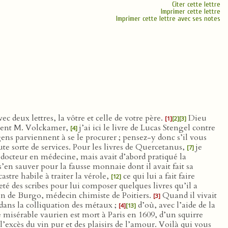
Citer cette lettre
Imprimer cette lettre
Imprimer cette lettre avec ses notes
c deux lettres, la vôtre et celle de votre père.
Dieu
[1]
[2]
[3]
cellent M. Volckamer,
j’ai ici le livre de Lucas Stengel contre
[4]
ns parviennent à se le procurer ; pensez-y donc s’il vous
ute sorte de services. Pour les livres de Quercetanus,
je
[7]
 docteur en médecine, mais avait d’abord pratiqué la
’en sauver pour la fausse monnaie dont il avait fait sa
stre habile à traiter la vérole,
ce qui lui a fait faire
[12]
té des scribes pour lui composer quelques livres qu’il a
ain de Burgo, médecin chimiste de Poitiers.
Quand il vivait
[3]
t dans la colliquation des métaux ;
d’où, avec l’aide de la
[4]
[13]
e misérable vaurien est mort à Paris en 1609, d’un squirre
xcès du vin pur et des plaisirs de l’amour. Voilà qui vous