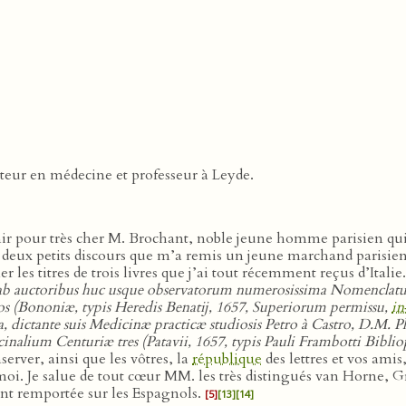
teur en médecine et professeur à Leyde.
tenir pour très cher M. Brochant, noble jeune homme parisien qui 
 deux petits discours que m’a remis un jeune marchand parisien q
r les titres de trois livres que j’ai tout récemment reçus d’Italie.
b auctoribus huc usque observatorum numerosissima Nomenclatura
mos (Bononiæ, typis Heredis Benatĳ, 1657, Superiorum permissu,
in
ata, dictante suis Medicinæ practicæ studiosis Petro à Castro, D.M.
nalium Centuriæ tres (Patavii, 1657, typis Pauli Frambotti Bibli
erver, ainsi que les vôtres, la
république
des lettres et vos ami
oi. Je salue de tout cœur MM. les très distingués van Horne, G
ent remportée sur les Espagnols.
[5]
[13]
[14]