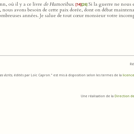
n, où il y a ce livre
de Humoribus
.
Si la guerre ne nous
[14]
[26]
 nous avons besoin de cette paix dorée, dont on débat mainten
nombreuses années. Je salue de tout cœur monsieur votre incom
Ré
s écrits
, édités par Loïc Capron." est mis à disposition selon les termes de la
licence
Une réalisation de la
Direction d