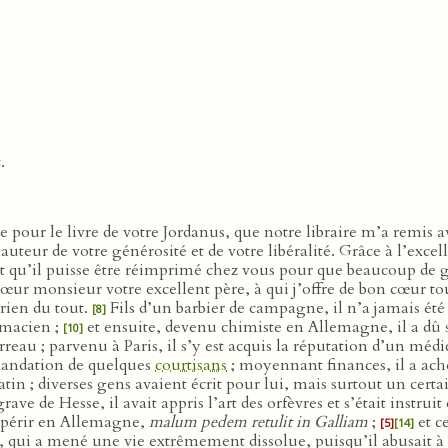
.
pour le livre de votre Jordanus, que notre libraire m’a remis ave
 hauteur de votre générosité et de votre libéralité. Grâce à l’ex
t qu’il puisse être réimprimé chez vous pour que beaucoup de ge
t cœur monsieur votre excellent père, à qui j’offre de bon cœur to
 rien du tout.
Fils d’un barbier de campagne, il n’a jamais été
[8]
rmacien ;
et ensuite, devenu chimiste en Allemagne, il a dû s
[10]
eau ; parvenu à Paris, il s’y est acquis la réputation d’un médica
mmandation de quelques
courtisans
; moyennant finances, il a ache
tin ; diverses gens avaient écrit pour lui, mais surtout un cert
e de Hesse, il avait appris l’art des orfèvres et s’était instrui
s périr en Allemagne,
malum pedem retulit in Galliam
;
et c
[5]
[14]
ui a mené une vie extrêmement dissolue, puisqu’il abusait à l’e