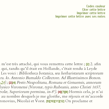
Codes couleur
Citer cette lettre
Imprimer cette lettre
Imprimer cette lettre avec ses notes
m’est très attaché, qui vous remettra cette lettre ;
2. afin
[2]
ui, tandis qu’il était en Hollande, s’était rendu à Leyde
 Les voici :
Bibliotheca botanica, seu herbaristarum scriptorum
. Io. Antonio Bumaldo Collectore. Ad Illustrissimos Bonon.
‑24
)
;
Pestis Neapolitana, Romana et Genuensis, annorum
[2]
[4]
 Physico Veronensi (Veronæ, typis Rubeanis, anno Christi 1657,
o
opolæ, Superiorum permissu, in‑8
)
.
Hormis cela, je n’ai
[4]
[7]
[8]
s, au nombre desquels je me glorifie, me réjouis et m’accorde
ronovius, Nicolaï et Vorst.
On proclame et
[9]
[10]
[11]
[12]