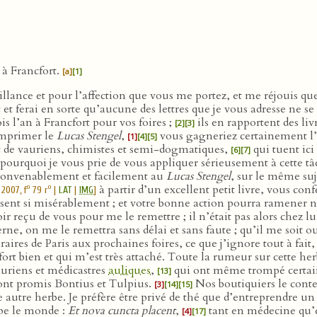
 à Francfort.
[a]
[1]
illance et pour l’affection que vous me portez, et me réjouis q
 et ferai en sorte qu’aucune des lettres que je vous adresse ne s
 l’an à Francfort pour vos foires ;
ils en rapportent des li
[2]
[3]
éimprimer le
Lucas Stengel
,
vous gagneriez certainement l’
[1]
[4]
[5]
 de vauriens, chimistes et semi-dogmatiques,
qui tuent ic
[6]
[7]
t pourquoi je vous prie de vous appliquer sérieusement à cette tâ
t convenablement et facilement au
Lucas Stengel
, sur le même suj
à partir d’un excellent petit livre, vous co
o
o
2007, f
79 r
|
LAT
|
IMG
]
ent si misérablement ; et votre bonne action pourra ramener 
voir reçu de vous pour me le remettre ; il n’était pas alors chez
erne, on me le remettra sans délai et sans faute ; qu’il me soit
ibraires de Paris aux prochaines foires, ce que j’ignore tout à fai
ort bien et qui m’est très attaché. Toute la rumeur sur cette he
vauriens et médicastres
auliques
,
qui ont même trompé certains
[13]
ont promis Bontius et Tulpius.
Nos boutiquiers le conte
[3]
[14]
[15]
tre herbe. Je préfère être privé de thé que d’entreprendre un s
pe le monde :
Et nova cuncta placent
,
tant en médecine qu’e
[4]
[17]