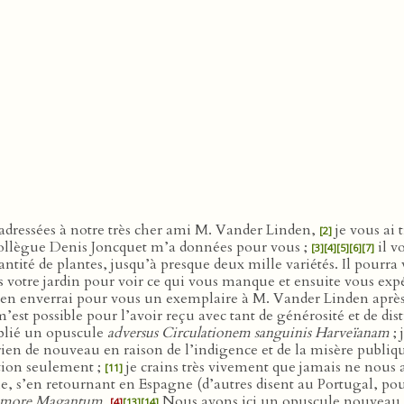
i adressées à notre très cher ami M. Vander Linden,
je vous ai 
[2]
 collègue Denis Joncquet m’a données pour vous ;
il v
[3]
[4]
[5]
[6]
[7]
uantité de plantes, jusqu’à presque deux mille variétés. Il pourr
ns votre jardin pour voir ce qui vous manque et ensuite vous ex
; j’en enverrai pour vous un exemplaire à M. Vander Linden aprè
’est possible pour l’avoir reçu avec tant de générosité et de dis
publié un opuscule
adversus Circulationem sanguinis Harveïanam
; 
en de nouveau en raison de l’indigence et de la misère publiq
stion seulement ;
je crains très vivement que jamais ne nous a
[11]
’en retournant en Espagne (d’autres disent au Portugal, pour y fa
more Magantum
.
Nous avons ici un opuscule nouveau
[4]
[13]
[14]