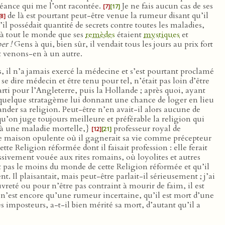
éance qui me l’ont racontée.
Je ne fais aucun cas de ses
[7]
[17]
de là est pourtant peut-être venue la rumeur disant qu’il
[8]
 possédait quantité de secrets contre toutes les maladies,
t à tout le monde que ses
remèdes
étaient
mystiques
et
er !
Gens à qui, bien sûr, il vendait tous les jours au prix fort
 venons-en à un autre.
s, il n’a jamais exercé la médecine et s’est pourtant proclamé
e dire médecin et être tenu pour tel, n’était pas loin d’être
arti pour l’Angleterre, puis la Hollande ; après quoi, ayant
 quelque stratagème lui donnant une chance de loger en lieu
ander sa religion. Peut-être n’en avait-il alors aucune de
t qu’on juge toujours meilleure et préférable la religion qui
t à une maladie mortelle,}
professeur royal de
[12]
[21]
ue maison opulente où il gagnerait sa vie comme précepteur
e Religion réformée dont il faisait profession : elle ferait
essivement vouée aux rites romains, où loyolites et autres
it pas le moins du monde de cette Religion réformée et qu’il
. Il plaisantait, mais peut-être parlait-il sérieusement ; j’ai
eté ou pour n’être pas contraint à mourir de faim, il est
 n’est encore qu’une rumeur incertaine, qu’il est mort d’une
 imposteurs, a-t-il bien mérité sa mort, d’autant qu’il a