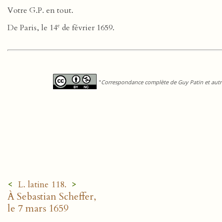
Votre G.P. en tout.
e
De Paris, le 14
de février 1659.
"
Correspondance complète de Guy Patin et autre
<
>
L. latine 118.
À Sebastian Scheffer,
le 7 mars 1659