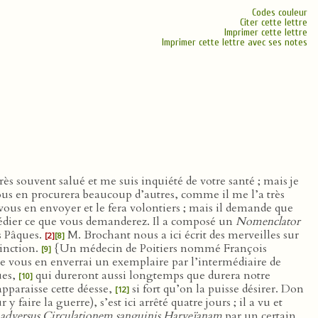
Codes couleur
Citer cette lettre
Imprimer cette lettre
Imprimer cette lettre avec ses notes
très souvent salué et me suis inquiété de votre santé ; mais je
ous en procurera beaucoup d’autres, comme il me l’a très
a vous en envoyer et le fera volontiers ; mais il demande que
pédier ce que vous demanderez. Il a composé un
Nomenclator
s Pâques.
M. Brochant nous a ici écrit des merveilles sur
[2]
[8]
tinction.
{Un médecin de Poitiers nommé François
[9]
je vous en enverrai un exemplaire par l’intermédiaire de
ues,
qui dureront aussi longtemps que durera notre
[10]
pparaisse cette déesse,
si fort qu’on la puisse désirer. Don
[12]
ire la guerre), s’est ici arrêté quatre jours ; il a vu et
adversus Circulationem sanguinis Harveïanam
par un certain