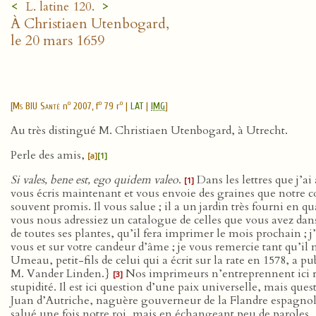
<
>
L. latine 120.
À Christiaen Utenbogard,
le 20 mars 1659
o
o
o
[
Ms BIU Santé
n
2007, f
79 r
|
LAT
|
IMG
]
Au très distingué M. Christiaen Utenbogard, à Utrecht.
Perle des amis,
[a]
[1]
Si vales, bene est, ego quidem valeo
.
Dans les lettres que j’a
[1]
vous écris maintenant et vous envoie des graines que notre
souvent promis. Il vous salue ; il a un jardin très fourni en q
vous nous adressiez un catalogue de celles que vous avez da
de toutes ses plantes, qu’il fera imprimer le mois prochain 
vous et sur votre candeur d’âme ; je vous remercie tant qu’il m
Umeau, petit-fils de celui qui a écrit sur la rate en 1578, a 
M. Vander Linden.}
Nos imprimeurs n’entreprennent ici ri
[3]
stupidité. Il est ici question d’une paix universelle, mais que
Juan d’Autriche, naguère gouverneur de la Flandre espagnole, s
salué une fois notre roi, mais en échangeant peu de paroles,