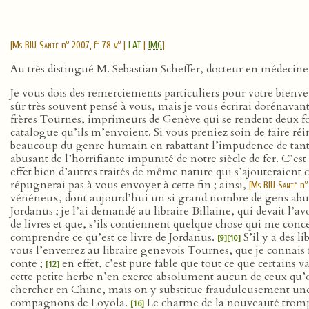
o
o
o
[
Ms BIU Santé
n
2007, f
78 v
|
LAT
|
IMG
]
Au très distingué M. Sebastian Scheffer, docteur en médecine
Je vous dois des remerciements particuliers pour votre bienve
sûr très souvent pensé à vous, mais je vous écrirai dorénavant
frères Tournes, imprimeurs de Genève qui se rendent deux fois
catalogue qu’ils m’envoient. Si vous preniez soin de faire r
beaucoup du genre humain en rabattant l’impudence de tant
abusant de l’horrifiante impunité de notre siècle de fer. C’es
effet bien d’autres traités de même nature qui s’ajouteraien
répugnerai pas à vous envoyer à cette fin ; ainsi,
o
[
Ms BIU Santé
n
vénéneux, dont aujourd’hui un si grand nombre de gens abus
Jordanus ; je l’ai demandé au libraire Billaine, qui devait l’a
de livres et que, s’ils contiennent quelque chose qui me conc
comprendre ce qu’est ce livre de Jordanus.
S’il y a des l
[9]
[10]
vous l’enverrez au libraire genevois Tournes, que je connais f
conte ;
en effet, c’est pure fable que tout ce que certains 
[12]
cette petite herbe n’en exerce absolument aucun de ceux qu’
chercher en Chine, mais on y substitue frauduleusement une au
compagnons de Loyola.
Le charme de la nouveauté trom
[16]