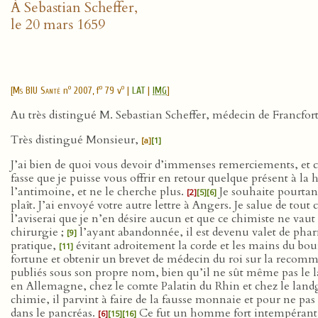
À Sebastian Scheffer,
le 20 mars 1659
o
o
o
[
Ms BIU Santé
n
2007, f
79 v
|
LAT
|
IMG
]
Au très distingué M. Sebastian Scheffer, médecin de Francfort
Très distingué Monsieur,
[a]
[1]
J’ai bien de quoi vous devoir d’immenses remerciements, et ce 
fasse que je puisse vous offrir en retour quelque présent à la
l’antimoine, et ne le cherche plus.
Je souhaite pourtan
[2]
[5]
[6]
plaît. J’ai envoyé votre autre lettre à Angers. Je salue de tou
l’aviserai que je n’en désire aucun et que ce chimiste ne vaut
chirurgie ;
l’ayant abandonnée, il est devenu valet de pha
[9]
pratique,
évitant adroitement la corde et les mains du bourr
[11]
fortune et obtenir un brevet de médecin du roi sur la reco
publiés sous son propre nom, bien qu’il ne sût même pas le la
en Allemagne, chez le comte Palatin du Rhin et chez le landgrav
chimie, il parvint à faire de la fausse monnaie et pour ne pa
dans le pancréas.
Ce fut un homme fort intempérant, q
[6]
[15]
[16]