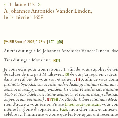
<
>
L. latine 117.
À Johannes Antonides Vander Linden,
le 14 février 1659
o
o
o
[
Ms BIU Santé
n
2007, f
78 v
|
LAT
|
IMG
]
Au très distingué M. Johannes Antonides Vander Linden, doc
Très distingué Monsieur,
[a]
[1]
Je vous écris pour trois raisons : 1. afin de vous supplier de 
de saluer de ma part M. Elsevier,
de qui j’ai reçu en cadeau
[3]
dans le seul but de vous voir et saluer ;
3. afin de vous donne
[1]
promota Synodia, cui accessit individualis graminum omnium a
Senatores archigymnasĳ ejusdem Civitatis Præsides sapientissi
1656 et 1657 fideli narratione delineata, et commentarĳs illustr
Superiorum permissu)
;
Io. Rhodii Observationum Medici
[3]
[5]
[6]
rien d’autre à vous écrire. Puisse
Dieu tout-puissant
vous cons
même la gloire d’appartenir.
Vale
, mon cher ami, et aimez-m
célèbre ici l’immense victoire que les Portugais ont récemm