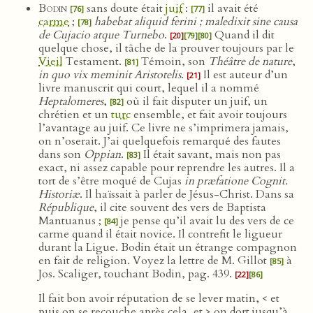
Bodin
sans doute était
juif
:
il avait été
[76]
[77]
carme
;
habebat aliquid ferini ; maledixit sine causa
[78]
de Cujacio atque Turnebo
.
Quand il dit
[20]
[79]
[80]
quelque chose, il tâche de la prouver toujours par le
Vieil
Testament.
Témoin, son
Théâtre de nature
,
[81]
in quo vix meminit Aristotelis
.
Il est auteur d’un
[21]
livre manuscrit qui court, lequel il a nommé
Heptalomeres
,
où il fait disputer un juif, un
[82]
chrétien et un
turc
ensemble, et fait avoir toujours
l’avantage au juif. Ce livre ne s’imprimera jamais,
on n’oserait. J’ai quelquefois remarqué des fautes
dans son
Oppian
.
Il était savant, mais non pas
[83]
exact, ni assez capable pour reprendre les autres. Il a
tort de s’être moqué de Cujas
in præfatione Cognit.
Historiæ
. Il haïssait à parler de Jésus-Christ. Dans sa
République
, il cite souvent des vers de Baptista
Mantuanus ;
je pense qu’il avait lu des vers de ce
[84]
carme quand il était novice. Il contrefit le ligueur
durant la Ligue. Bodin était un étrange compagnon
en fait de religion. Voyez la lettre de M. Gillot
à
[85]
Jos. Scaliger, touchant Bodin, pag. 439.
[22]
[86]
Il fait bon avoir réputation de se lever matin, < et
puis on se recouche après cela, et > on dort jusqu’à