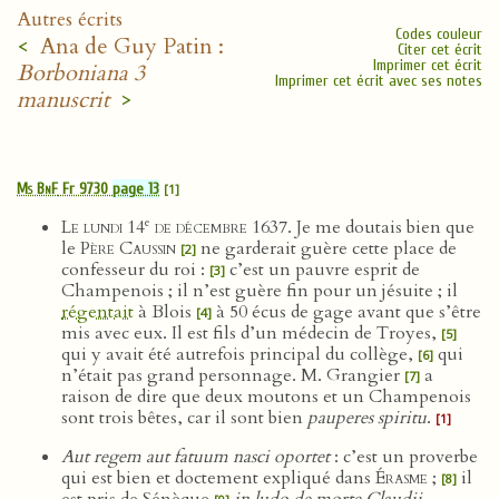
Autres écrits
Codes couleur
<
Ana de Guy Patin :
Citer cet écrit
Imprimer cet écrit
Borboniana 3
Imprimer cet écrit avec ses notes
manuscrit
>
Ms BnF
Fr 9730
page 13
[1]
e
Le lundi 14
de décembre 1637
. Je me doutais bien que
le
Père Caussin
ne garderait guère cette place de
[2]
confesseur du roi :
c’est un pauvre esprit de
[3]
Champenois ; il n’est guère fin pour un jésuite ; il
régentait
à Blois
à 50
écus de gage avant que s’être
[4]
mis avec eux. Il est fils d’un médecin de Troyes,
[5]
qui y avait été autrefois principal du collège,
qui
[6]
n’était pas grand personnage. M. Grangier
a
[7]
raison de dire que deux moutons et un Champenois
sont trois bêtes, car il sont bien
pauperes spiritu
.
[1]
Aut regem aut fatuum nasci oportet
: c’est un proverbe
qui est bien et doctement expliqué dans
Érasme
;
il
[8]