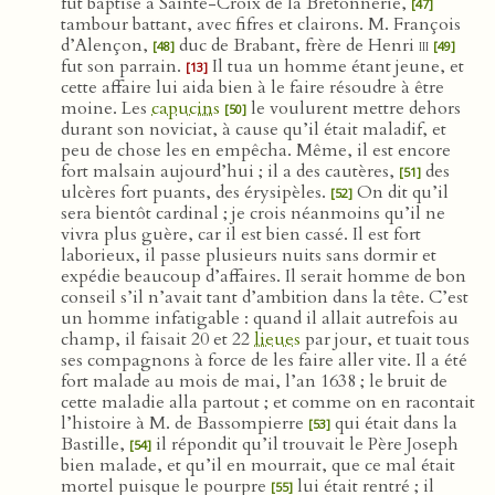
fut baptisé à Sainte-Croix de la Bretonnerie,
[47]
tambour battant, avec fifres et clairons. M. François
d’Alençon,
duc de Brabant, frère de Henri
iii
[48]
[49]
fut son parrain.
Il tua un homme étant jeune, et
[13]
cette affaire lui aida bien à le faire résoudre à être
moine. Les
capucins
le voulurent mettre dehors
[50]
durant son noviciat, à cause qu’il était maladif, et
peu de chose les en empêcha. Même, il est encore
fort malsain aujourd’hui ; il a des cautères,
des
[51]
ulcères fort puants, des érysipèles.
On dit qu’il
[52]
sera bientôt cardinal ; je crois néanmoins qu’il ne
vivra plus guère, car il est bien cassé. Il est fort
laborieux, il passe plusieurs nuits sans dormir et
expédie beaucoup d’affaires. Il serait homme de bon
conseil s’il n’avait tant d’ambition dans la tête. C’est
un homme infatigable : quand il allait autrefois au
champ, il faisait 20 et 22
lieues
par jour, et tuait tous
ses compagnons à force de les faire aller vite. Il a été
fort malade au mois de mai, l’an 1638 ; le bruit de
cette maladie alla partout ; et comme on en racontait
l’histoire à M. de Bassompierre
qui était dans la
[53]
Bastille,
il répondit qu’il trouvait le Père Joseph
[54]
bien malade, et qu’il en mourrait, que ce mal était
mortel puisque le pourpre
lui était rentré ; il
[55]