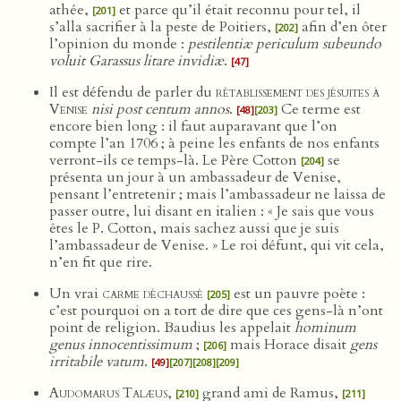
athée,
et parce qu’il était reconnu pour tel, il
[201]
s’alla sacrifier à la peste de Poitiers,
afin d’en ôter
[202]
l’opinion du monde :
pestilentiæ periculum subeundo
voluit Garassus litare invidiæ
.
[47]
Il est défendu de parler du
rétablissement des jésuites à
Venise
nisi post centum annos
.
Ce terme est
[48]
[203]
encore bien long : il faut auparavant que l’on
compte l’an 1706 ; à peine les enfants de nos enfants
verront-ils ce temps-là. Le Père Cotton
se
[204]
présenta un jour à un ambassadeur de Venise,
pensant l’entretenir ; mais l’ambassadeur ne laissa de
passer outre, lui disant en italien : « Je sais que vous
êtes le P. Cotton, mais sachez aussi que je suis
l’ambassadeur de Venise. » Le roi défunt, qui vit cela,
n’en fit que rire.
Un vrai
carme déchaussé
est un pauvre poète :
[205]
c’est pourquoi on a tort de dire que ces gens-là n’ont
point de religion. Baudius les appelait
hominum
genus innocentissimum
;
mais Horace disait
gens
[206]
irritabile vatum
.
[49]
[207]
[208]
[209]
Audomarus Talæus
,
grand ami de Ramus,
[210]
[211]