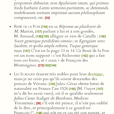
proponere debuerat, non Apulieium istum, qui primus
fœda barbarie Latini sermonis puritatem, ac detestanda
maleficarum sortium impietate sacram philosophiam
conspurcavit, etc
.
[36]
René de la Fon
en sa
Réponse au plaidoyer de
[156]
M. Marion
,
parlant à lui et à son gendre,
[157]
M. Arnaud,
allègue ce vers de Catulle :
[158]
[159]
[160]
Socer generque perdidistis omnia
; et
Egregiam vero
laudem, et spolia ampla refertis, Tuque generque
tuus
.
C’est en la page 13 et 14. Ce René de la Fon
[161]
est un nom supposé : c’est Richeome
qui a fait
[162]
tous ces livres, et < ceux > de François des
Montaignes.
[37]
[163]
[164]
Les Scaliger
étaient très nobles pour leur
doctrine
,
mais je ne crois pas qu’ils soient descendus des
princes de Vérone.
Jules-César obtint lettre de
[165]
naturalité en France l’an 1526
(M. Guyet
[166]
[167]
m’a dit les avoir vues), où il se qualifie seulement
Julius Cæsar Scaliger de Burdonis, Medicus
Veronensis
;
s’il eût été prince, il n’eût pas oublié
[38]
de le dire, et principalement à ce grand roi
er
François
i
,
qui eût en ce cas été son parent, et
[168]