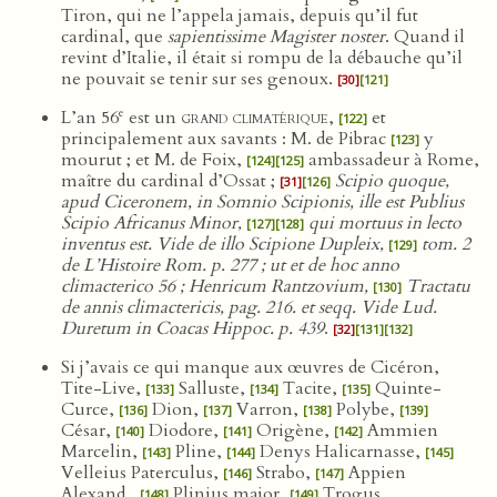
Tiron, qui ne l’appela jamais, depuis qu’il fut
cardinal, que
sapientissime Magister noster
. Quand il
revint d’Italie, il était si rompu de la débauche qu’il
ne pouvait se tenir sur ses genoux.
[30]
[121]
e
L’an 56
est un
grand climatérique
,
et
[122]
principalement aux savants : M. de Pibrac
y
[123]
mourut ; et M. de Foix,
ambassadeur à Rome,
[124]
[125]
maître du cardinal d’Ossat ;
Scipio quoque,
[31]
[126]
apud Ciceronem, in Somnio Scipionis, ille est Publius
Scipio Africanus Minor,
qui mortuus in lecto
[127]
[128]
inventus est. Vide de illo Scipione Dupleix,
tom. 2
[129]
de L’Histoire Rom. p. 277 ; ut et de hoc anno
climacterico 56 ; Henricum Rantzovium,
Tractatu
[130]
de annis climactericis, pag. 216. et seqq. Vide Lud.
Duretum in Coacas Hippoc. p. 439
.
[32]
[131]
[132]
Si j’avais ce qui manque aux œuvres de Cicéron,
Tite-Live,
Salluste,
Tacite,
Quinte-
[133]
[134]
[135]
Curce,
Dion,
Varron,
Polybe,
[136]
[137]
[138]
[139]
César,
Diodore,
Origène,
Ammien
[140]
[141]
[142]
Marcelin,
Pline,
Denys Halicarnasse,
[143]
[144]
[145]
Velleius Paterculus,
Strabo,
Appien
[146]
[147]
Alexand.,
Plinius major,
Trogus
[148]
[149]