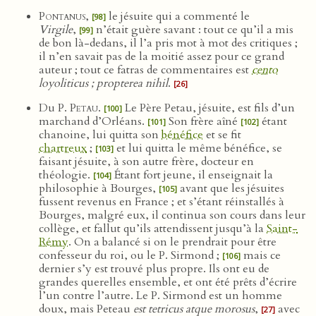
Pontanus
,
le jésuite qui a commenté le
[98]
Virgile
,
n’était guère savant : tout ce qu’il a mis
[99]
de bon là-dedans, il l’a pris mot à mot des critiques ;
il n’en savait pas de la moitié assez pour ce grand
auteur ; tout ce fatras de commentaires est
cento
loyoliticus ; propterea nihil
.
[26]
Du
P. Petau
.
Le Père Petau, jésuite, est fils d’un
[100]
marchand d’Orléans.
Son frère aîné
étant
[101]
[102]
chanoine, lui quitta son
bénéfice
et se fit
chartreux
;
et lui quitta le même bénéfice, se
[103]
faisant jésuite, à son autre frère, docteur en
théologie.
Étant fort jeune, il enseignait la
[104]
philosophie à Bourges,
avant que les jésuites
[105]
fussent revenus en France ; et s’étant réinstallés à
Bourges, malgré eux, il continua son cours dans leur
collège, et fallut qu’ils attendissent jusqu’à la
Saint-
Rémy
. On a balancé si on le prendrait pour être
confesseur du roi, ou le P. Sirmond ;
mais ce
[106]
dernier s’y est trouvé plus propre. Ils ont eu de
grandes querelles ensemble, et ont été prêts d’écrire
l’un contre l’autre. Le P. Sirmond est un homme
doux, mais Peteau
est tetricus atque morosus
,
avec
[27]