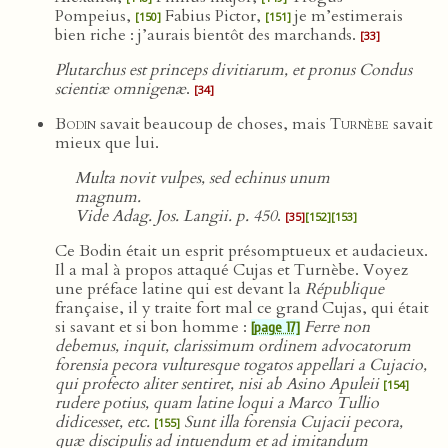
Pompeius,
Fabius Pictor,
je m’estimerais
[150]
[151]
bien riche : j’aurais bientôt des marchands.
[33]
Plutarchus est princeps divitiarum, et pronus Condus
scientiæ omnigenæ
.
[34]
Bodin
savait beaucoup de choses, mais
Turnèbe
savait
mieux que lui.
Multa novit vulpes, sed echinus unum
magnum.
Vide Adag. Jos. Langii. p. 450
.
[35]
[152]
[153]
Ce Bodin était un esprit présomptueux et audacieux.
Il a mal à propos attaqué Cujas et Turnèbe. Voyez
une préface latine qui est devant la
République
française, il y traite fort mal ce grand Cujas, qui était
si savant et si bon homme :
Ferre non
[page 17]
debemus, inquit, clarissimum ordinem advocatorum
forensia pecora vulturesque togatos appellari a Cujacio,
qui profecto aliter sentiret, nisi ab Asino Apuleii
[154]
rudere potius, quam latine loqui a Marco Tullio
didicesset, etc.
Sunt illa forensia Cujacii pecora,
[155]
quæ discipulis ad intuendum et ad imitandum