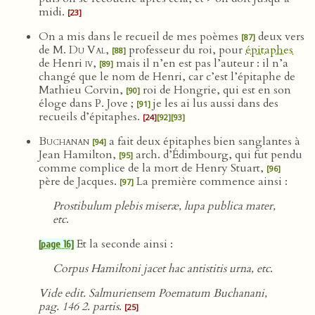
midi.
[23]
On a mis dans le recueil de mes poèmes
deux vers
[87]
de
M. Du Val
,
professeur du roi, pour
épitaphes
[88]
de Henri
iv
,
mais il n’en est pas l’auteur : il n’a
[89]
changé que le nom de Henri, car c’est l’épitaphe de
Mathieu Corvin,
roi de Hongrie, qui est en son
[90]
éloge dans P. Jove ;
je les ai lus aussi dans des
[91]
recueils d’épitaphes.
[24]
[92]
[93]
Buchanan
a fait deux épitaphes bien sanglantes à
[94]
Jean Hamilton,
arch. d’Édimbourg, qui fut pendu
[95]
comme complice de la mort de Henry Stuart,
[96]
père de Jacques.
La première commence ainsi :
[97]
Prostibulum plebis miseræ, lupa publica mater,
etc
.
Et la seconde ainsi :
[page 16]
Corpus Hamiltoni jacet hac antistitis urna, etc
.
Vide edit. Salmuriensem Poematum Buchanani,
pag. 146 2. partis
.
[25]