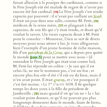
faisait allusion à la pourpre des cardinaux, comme si
le Père Joseph eût été malade de regret de n’avoir pas
encore été fait cardinal.
Le Père Joseph s’est rendu
[14]
capucin par pauvreté : il n’avait pas vaillant un
liard
.
Il était un jour dans une salle, comme M. Petit,
[56]
médecin de la reine mère,
se plaignait à des
[57]
capucins, de son fils qui s’y était rendu, et disait qu’il
voulait le ravoir. Un vieux capucin disait à M. Petit
pour le consoler : « Monsieur, Dieu se sert de divers
moyens pour nous attirer à lui. Je vous alléguerais
bien l’exemple d’un jeune homme de riche maison,
fils d’un
président de la Cour
, qui a depuis peu quitté
le monde
pour se mettre avec nous » (il
[page 15]
entendait le Père Joseph qui était tout contre lui).
M. Petit lui répondit en colère : « Je sais qui il est
celui-là, ne me le nommez pas, c’est un fou ; et
encore plus fou eût-il été s’il eût eu du bien, mais il
n’en avait point. Il était
gueux
, et c’est pourquoi il
er
s’est fait moine. »
Le 1
d’août 1638
. Il fit quelque
temps les doux yeux à la fille du président de
Jambeville ;
mais quand il vit qu’on ne < la > lui
[58]
voulait point donner, et qu’il ne pouvait pas plus
longtemps demeurer dans le monde, faute de biens,