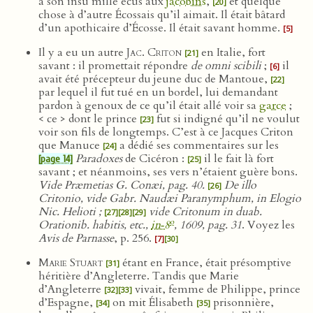
à son insu mille écus aux
jacobins
,
et quelque
[20]
chose à d’autre Écossais qu’il aimait. Il était bâtard
d’un apothicaire d’Écosse. Il était savant homme.
[5]
Il y a eu un autre
Jac. Criton
en Italie, fort
[21]
savant : il promettait répondre
de omni scibili
;
il
[6]
avait été précepteur du jeune duc de Mantoue,
[22]
par lequel il fut tué en un bordel, lui demandant
pardon à genoux de ce qu’il était allé voir sa
garce
;
< ce > dont le prince
fut si indigné qu’il ne voulut
[23]
voir son fils de longtemps. C’est à ce Jacques Criton
que Manuce
a dédié ses commentaires sur les
[24]
Paradoxes
de Cicéron :
il le fait là fort
[page 14]
[25]
savant ; et néanmoins, ses vers n’étaient guère bons.
Vide Præmetias G. Conæi, pag. 40.
De illo
[26]
Critonio, vide Gabr. Naudæi Paranymphum, in Elogio
Nic. Helioti ;
vide Critonum in duab.
[27]
[28]
[29]
o
Orationib. habitis, etc.,
in‑8
, 1609, pag. 31
. Voyez les
Avis de Parnasse
, p. 256.
[7]
[30]
Marie Stuart
étant en France, était présomptive
[31]
héritière d’Angleterre. Tandis que Marie
d’Angleterre
vivait, femme de Philippe, prince
[32]
[33]
d’Espagne,
on mit Élisabeth
prisonnière,
[34]
[35]