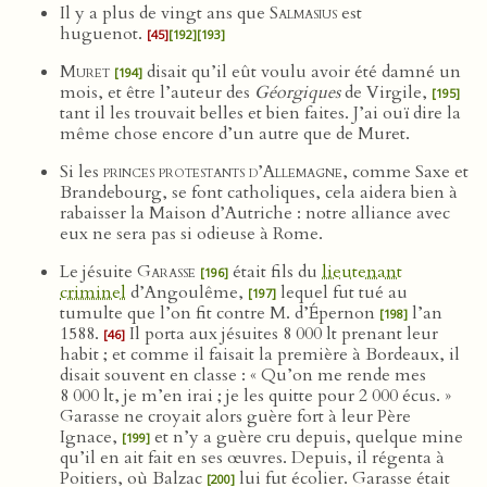
Il y a plus de vingt ans que
Salmasius
est
huguenot.
[45]
[192]
[193]
Muret
disait qu’il eût voulu avoir été damné un
[194]
mois, et être l’auteur des
Géorgiques
de Virgile,
[195]
tant il les trouvait belles et bien faites. J’ai ouï dire la
même chose encore d’un autre que de Muret.
Si les
princes protestants d’Allemagne
, comme Saxe et
Brandebourg, se font catholiques, cela aidera bien à
rabaisser la Maison d’Autriche : notre alliance avec
eux ne sera pas si odieuse à Rome.
Le jésuite
Garasse
était fils du
lieutenant
[196]
criminel
d’Angoulême,
lequel fut tué au
[197]
tumulte que l’on fit contre M. d’Épernon
l’an
[198]
1588.
Il porta aux jésuites 8 000 lt prenant leur
[46]
habit ; et comme il faisait la première à Bordeaux, il
disait souvent en classe : « Qu’on me rende mes
8 000 lt, je m’en irai ; je les quitte pour 2 000 écus. »
Garasse ne croyait alors guère fort à leur Père
Ignace,
et n’y a guère cru depuis, quelque mine
[199]
qu’il en ait fait en ses œuvres. Depuis, il régenta à
Poitiers, où Balzac
lui fut écolier. Garasse était
[200]