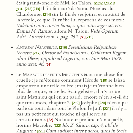
était grand-oncle de MM. les Talon,
avocats du
roi
.
Il fut fait curé de Saint-Nicolas-du-
[212]
[213]
Chardonnet
sur la fin de ses jours, et mourut de
[214]
la vérole, ce que Turnèbe lui reprocha de ces mots :
Valetudo non constat fama, si quis intus æger sit, etc.
Eamus M. Ramus
, allons M. Talon.
Vide Operum
Adri. Turnebi tom.
i
. pag. 262
.
[50]
[215]
Andreas Nangerius
,
Serenissimæ Reipublicæ
[216]
Venetæ
Orator ad Franciscum
i
. Galliarum Regem,
[217]
obiit Blesis, oppido ad Ligerim, viii. Idus Maii 1529.
anno ætat. 46
.
[51]
Le
Massacre des petits Innocents
était une chose fort
cruelle : je m’étonne comment Hérode
se laissa
[218]
emporter à une telle colère ; mais je m’étonne bien
plus de ce que, entre les Évangélistes, il n’y a que
saint Matthieu qui en ait parlé ; encore n’en a-t-il dit
que trois mots, chapitre 2.
Josèphe
n’en a pas
[219]
[220]
parlé du tout ; dans tout le Philon le Juif,
il n’y a
[221]
pas un petit mot qui touche ni qui serve au
christianisme.
Nul auteur profane n’en a parlé,
[52]
o
hormis Macrobe,
lib. 2
Saturn. cap. 4, ubi de
[222]
Augusto :
Cum audisset inter pueros, quos in Syria
[223]