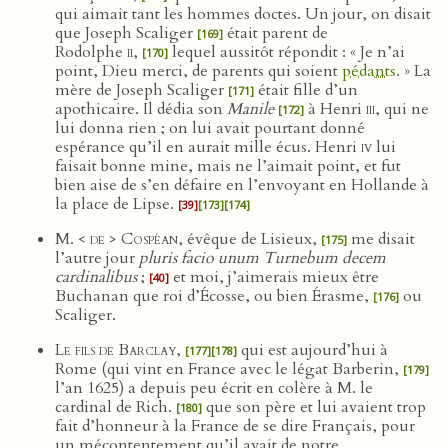
qui aimait tant les hommes doctes. Un jour, on disait
que Joseph Scaliger
était parent de
[169]
Rodolphe
ii
,
lequel aussitôt répondit : « Je n’ai
[170]
point, Dieu merci, de parents qui soient
pédants
. » La
mère de Joseph Scaliger
était fille d’un
[171]
apothicaire. Il dédia son
Manile
à Henri
iii
, qui ne
[172]
lui donna rien ; on lui avait pourtant donné
espérance qu’il en aurait mille écus. Henri
iv
lui
faisait bonne mine, mais ne l’aimait point, et fut
bien aise de s’en défaire en l’envoyant en Hollande à
la place de Lipse.
[39]
[173]
[174]
M. < de > Cospéan
, évêque de Lisieux,
me disait
[175]
l’autre jour
pluris facio unum Turnebum decem
cardinalibus
;
et moi, j’aimerais mieux être
[40]
Buchanan que roi d’Écosse, ou bien Érasme,
ou
[176]
Scaliger.
Le fils de Barclay
,
qui est aujourd’hui à
[177]
[178]
Rome (qui vint en France avec le légat Barberin,
[179]
l’an 1625) a depuis peu écrit en colère à M. le
cardinal de Rich.
que son père et lui avaient trop
[180]
fait d’honneur à la France de se dire Français, pour
un mécontentement qu’il avait de notre