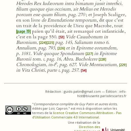
Herodes Rex Iudæorum intra bimatum jussit interfici,
filium quoque ejus occisum, ait Melius est Herodis
porcum esse quam filium, pag. 270
; et Joseph Scaliger,
en son livre
de Emendatione temporum
, dit que c’est
un trait de la providence de Dieu que Macrobe, tout
païen qu’il était, ait remarqué cet infanticide,
[page 19]
c’est en la page 550.
Vide Casaubonum in
[53]
Baronium,
pag. 145, Salianum tomo 6.
[224]
[225]
Annalium, pag. 793,
et in Epitome eorumdem,
[226]
p. 1081. Vide quoque Spondanum
in Epitome
[227]
Baronii tom.
i
, pag. 16, Abra. Bucholcere
[228]
o
Chronologiam, in‑f
, pag. 627. Vide Montacutium,
[229]
in Vita Christi, parte
i
, pag. 257
.
[54]
Rédaction : guido.patin@gmail.com — Édition : info-
hist@biusante.parisdescartes.fr
"
Correspondance complète de Guy Patin et autres écrits
,
édités par Loïc Capron." est mis à disposition selon les
termes de la
licence Creative Commons Attribution - Pas
d’Utilisation Commerciale 4.0 International
.
Une réalisation de la
Direction des