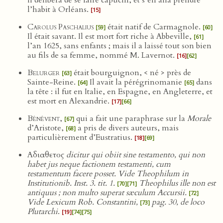
il délibéra de se faire capucin, et s’en alla prendre
l’habit à Orléans.
[15]
Carolus Paschalius
était natif de Carmagnole.
[59]
[60]
Il était savant. Il est mort fort riche à Abbeville,
[61]
l’an 1625, sans enfants ; mais il a laissé tout son bien
au fils de sa femme, nommé M. Lavernot.
[16]
[62]
Belurger
était bourguignon, < né > près de
[63]
Sainte-Reine.
Il avait la pérégrinomanie
dans
[64]
[65]
la tête : il fut en Italie, en Espagne, en Angleterre, et
est mort en Alexandrie.
[17]
[66]
Bénévent
,
qui a fait une paraphrase sur la
Morale
[67]
d’Aristote,
a pris de divers auteurs, mais
[68]
particulièrement d’Eustratius.
[18]
[69]
Αδιαθετος
dicitur qui obiit sine testamento, qui non
habet jus neque factionem testamenti, cum
testamentum facere posset. Vide Theophilum in
Institutionib. Inst. 3. tit. 1.
Theophilus ille non est
[70]
[71]
antiquus ; non multo superat sæculum Accursii.
[72]
Vide Lexicum Rob. Constantini,
pag. 30, de loco
[73]
Plutarchi
.
[19]
[74]
[75]