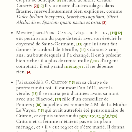
est pris de Sénèque
in ludo de morte Claudii
[9]
Cæsaris
.
Il y a encore d’autres adages dans
[2]
[10]
Érasme, merveilleusement bien expliqués, comme
Dulce bellum inexpertis
,
Scarabæus aquilam
,
Sileni
Alcibiadis
et
Spartam quam nactus es orna
.
[3]
Messire
Jean-Pierre Camus, évêque de Belley
,
[11]
[12]
eut permission du pape de tenir avec son évêché le
doyenné de Saint-Germain,
que lui avait fait
[13]
donner le cardinal de Bérulle,
< durant > cinq
[14]
ans ; au bout desquels il l’a changé. Il est à présent
bien riche : il a plus de trente mille
écus
d’argent
comptant ; il est grand
ménager
, il ne dépense
rien.
[4]
J’ai succédé à
G. Critton
en sa charge de
[15]
professeur du roi : il est mort l’an 1611, avec la
vérole.
Il se maria peu d’années avant sa mort
[16]
avec une Blacvod,
fille d’un conseiller de
[17]
Poitiers ;
laquelle s’est remariée à M. de La Mothe
[18]
Le Vayer,
qui avait autrefois été pensionnaire de
[19]
Critton, et depuis substitut du
procureur général
.
Critton et sa femme n’étaient pas en trop bon
ménage, et < il > eut regret de s’être marié. Il donna