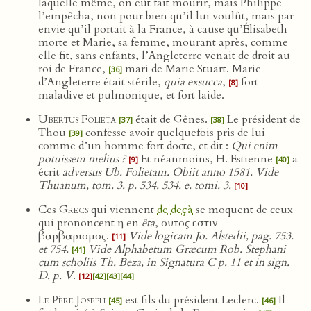
laquelle même, on eût fait mourir, mais Philippe
l’empêcha, non pour bien qu’il lui voulût, mais par
envie qu’il portait à la France, à cause qu’Élisabeth
morte et Marie, sa femme, mourant après, comme
elle fit, sans enfants, l’Angleterre venait de droit au
roi de France,
mari de Marie Stuart. Marie
[36]
d’Angleterre était stérile,
quia exsucca
,
fort
[8]
maladive et pulmonique, et fort laide.
Ubertus Folieta
était de Gênes.
Le président de
[37]
[38]
Thou
confesse avoir quelquefois pris de lui
[39]
comme d’un homme fort docte, et dit :
Qui enim
potuissem melius ?
Et néanmoins, H. Estienne
a
[9]
[40]
écrit
adversus Ub. Folietam. Obiit anno 1581. Vide
Thuanum, tom. 3. p. 534. 534. e. tomi. 3.
[10]
Ces
Grecs
qui viennent
de deçà
se moquent de ceux
qui prononcent η en
êta
, ουτος εστιν
βαρβαρισμος.
Vide logicam Jo. Alstedii, pag. 753.
[11]
et 754.
Vide Alphabetum Græcum Rob. Stephani
[41]
cum scholiis Th. Beza, in Signatura C p. 11 et in sign.
D. p. V
.
[12]
[42]
[43]
[44]
Le Père Joseph
est fils du président Leclerc.
Il
[45]
[46]