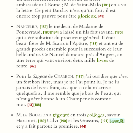
ambassadeur à Rome ; M. de Saint-Malo
en a vu
[181]
la lettre. Ce petit Barclay n’est qu’un fou ; il est
encore trop pauvre pour être
glorieux
.
[41]
Nancelius
,
le médecin de Madame de
[182]
Fontevraud,
a laissé un fils fort savant,
[183]
[184]
[185]
qui a été substitut du procureur général. Il était
beau-frère de M. Scarron l’Apôtre,
et ont eu de
[186]
grands procès ensemble pour la succession de leur
belle-mère. Ce Nancel demeure près d’Angers, en
une terre qui vaut environ deux mille
livres
de
rente.
[42]
Pour la
Sagesse
de
Charron
,
j’ai ouï dire que c’est
[187]
un fort bon livre, mais je ne l’ai point lu. Je ne lis
jamais de livres français ; que si cela m’arrive
quelquefois, il me semble que je bois de l’eau, qui
n’est guère bonne à un Champenois comme
moi.
[43]
[188]
M. de Bourbon
a
régenté
en trois
collèges
, savoir
Harcourt,
Calvi
et les Grassins,
[page 18]
[189]
[190]
[191]
et y a fait partout la première.
[44]