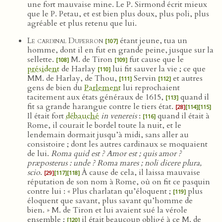
une fort mauvaise mine. Le P. Sirmond écrit mieux
que le P. Petau, et est bien plus doux, plus poli, plus
agréable et plus retenu que lui.
Le cardinal Duperron
étant jeune, tua un
[107]
homme, dont il en fut en grande peine, jusque sur la
sellette.
M. de Tiron
fut cause que le
[108]
[109]
président
de Harlay
lui fit sauver la vie ; ce que
[110]
MM. de Harlay, de Thou,
Servin
et autres
[111]
[112]
gens de bien du
Parlement
lui reprochaient
tacitement aux états généraux de 1615,
quand il
[113]
fit sa grande harangue contre le tiers état.
[28]
[114]
[115]
Il était fort
débauché
in venereis
:
quand il était à
[116]
Rome, il courait le bordel toute la nuit, et le
lendemain dormait jusqu’à midi, sans aller au
consistoire ; dont les autres cardinaux se moquaient
de lui.
Roma quid est ? Amor est ; quis amor ?
præposterus : unde ? Roma mares ; noli dicere plura,
scio
.
À cause de cela, il laissa mauvaise
[29]
[117]
[118]
réputation de son nom à Rome, où on fit ce pasquin
contre lui : « Plus charlatan qu’éloquent ;
plus
[119]
éloquent que savant, plus savant qu’homme de
bien. » M. de Tiron et lui avaient sué la vérole
ensemble ;
il était beaucoup obligé à ce M. de
[120]