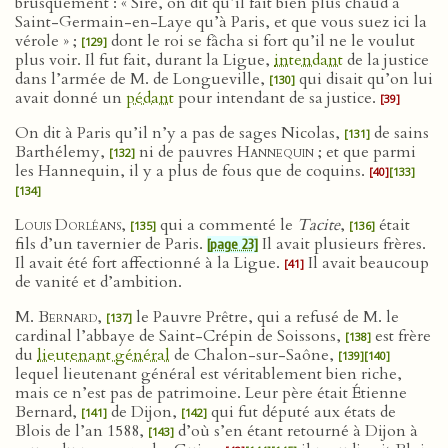
brusquement : « Sire, on dit qu’il fait bien plus chaud à
Saint-Germain-en-Laye qu’à Paris, et que vous suez ici la
vérole » ;
dont le roi se fâcha si fort qu’il ne le voulut
[129]
plus voir. Il fut fait, durant la Ligue,
intendant
de la justice
dans l’armée de M. de Longueville,
qui disait qu’on lui
[130]
avait donné un
pédant
pour intendant de sa justice.
[39]
On dit à Paris qu’il n’y a pas de sages Nicolas,
de sains
[131]
Barthélemy,
ni de pauvres
Hannequin
; et que parmi
[132]
les Hannequin, il y a plus de fous que de coquins.
[40]
[133]
[134]
Louis Dorléans
,
qui a commenté le
Tacite
,
était
[135]
[136]
fils d’un tavernier de Paris.
Il avait plusieurs frères.
[page 23]
Il avait été fort affectionné à la Ligue.
Il avait beaucoup
[41]
de vanité et d’ambition.
M. Bernard
,
le Pauvre Prêtre, qui a refusé de M. le
[137]
cardinal l’abbaye de Saint-Crépin de Soissons,
est frère
[138]
du
lieutenant général
de Chalon-sur-Saône,
[139]
[140]
lequel lieutenant général est véritablement bien riche,
mais ce n’est pas de patrimoine. Leur père était Étienne
Bernard,
de Dijon,
qui fut député aux états de
[141]
[142]
Blois de l’an 1588,
d’où s’en étant retourné à Dijon à
[143]