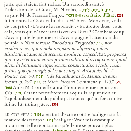
juifs, qui étaient fort riches. Un vendredi saint, à
l’adoration de la Croix, M. Nicolas,
secrétaire du roi
,
voyant M. de Fresnes Forget,
secrétaire d’État
,
[103]
[104]
[28]
lui montra la Croix et lui dit : « Hé bien, Monsieur, voilà
de vos jeux ! » L’autre lui répondit : « Pourquoi dites-vous
cela, vous qui n’avez jamais cru en Dieu ? C’est beaucoup
d’avoir parlé le premier et d’avoir gagné l’attention du
peuple. »
Nam fortasse Theodorus Tragœdus
non
[105]
errabat in eo, quod nulli unquam ne abjecto quidem
histrioni, ut ante se in scenam prodiret, concedebat, propterea
quod spectatorum animi primis auditionibus capiantur, quod
idem in hominum atque rerum consuetudine accidit : nam
prima quæque magis delectant : inquit Aristoteles lib. 2
Politic. cap. 70.
Vide Paraphrasim D. Heinsii in eum
[106]
locum, p. 907,
et Mich. Piccarti Comment. p. 1137
.
[107]
[29]
Ainsi M. Corneille aura l’honneur entier pour son
[108]
Cid
,
s’étant premièrement acquis la réputation et
[109]
l’applaudissement du public ; et tout ce qu’on fera contre
lui ne lui nuira guère.
[30]
Le Père Petau
a eu tort d’écrire contre Scaliger sur la
[110]
matière des temps :
Scaliger s’était mis avant que
[111]
mourir en telle réputation qu’elle ne se pouvait plus