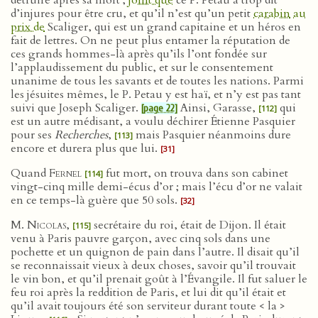
détruire après sa mort ;
joint que
ce P. Petau a trop dit
d’injures pour être cru, et qu’il n’est qu’un petit
carabin
au
prix de
Scaliger, qui est un grand capitaine et un héros en
fait de lettres. On ne peut plus entamer la réputation de
ces grands hommes-là après qu’ils l’ont fondée sur
l’applaudissement du public, et sur le consentement
unanime de tous les savants et de toutes les nations. Parmi
les jésuites mêmes, le P. Petau y est haï, et n’y est pas tant
suivi que Joseph Scaliger.
Ainsi, Garasse,
qui
[page 22]
[112]
est un autre médisant, a voulu déchirer Étienne Pasquier
pour ses
Recherches
,
mais Pasquier néanmoins dure
[113]
encore et durera plus que lui.
[31]
Quand
Fernel
fut mort, on trouva dans son cabinet
[114]
vingt-cinq mille demi-écus d’or ; mais l’écu d’or ne valait
en ce temps-là guère que 50 sols.
[32]
M. Nicolas
,
secrétaire du roi, était de Dijon. Il était
[115]
venu à Paris pauvre garçon, avec cinq sols dans une
pochette et un quignon de pain dans l’autre. Il disait qu’il
se reconnaissait vieux à deux choses, savoir qu’il trouvait
le vin bon, et qu’il prenait goût à l’Évangile. Il fut saluer le
feu roi après la reddition de Paris, et lui dit qu’il était et
qu’il avait toujours été son serviteur durant toute < la >