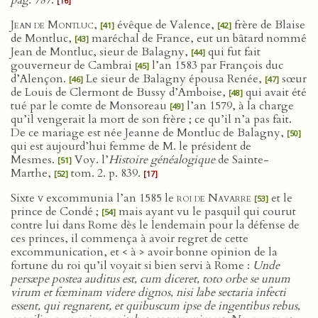
pag. 787
.
[16]
Jean de Montluc
,
évêque de Valence,
frère de Blaise
[41]
[42]
de Montluc,
maréchal de France, eut un bâtard nommé
[43]
Jean de Montluc, sieur de Balagny,
qui fut fait
[44]
gouverneur de Cambrai
l’an 1583 par François duc
[45]
d’Alençon.
Le sieur de Balagny épousa Renée,
sœur
[46]
[47]
de Louis de Clermont de Bussy d’Amboise,
qui avait été
[48]
tué par le comte de Monsoreau
l’an 1579, à la charge
[49]
qu’il vengerait la mort de son frère ; ce qu’il n’a pas fait.
De ce mariage est née Jeanne de Montluc de Balagny,
[50]
qui est aujourd’hui femme de M. le président de
Mesmes.
Voy. l’
Histoire généalogique
de Sainte-
[51]
Marthe,
tom. 2. p. 839.
[52]
[17]
Sixte
v
excommunia l’an 1585 le
roi de Navarre
et le
[53]
prince de Condé ;
mais ayant vu le pasquil qui courut
[54]
contre lui dans Rome dès le lendemain pour la défense de
ces princes, il commença à avoir regret de cette
excommunication, et < à > avoir bonne opinion de la
fortune du roi qu’il voyait si bien servi à Rome :
Unde
persæpe postea auditus est, cum diceret, toto orbe se unum
virum et fœminam videre dignos, nisi labe sectaria infecti
essent, qui regnarent, et quibuscum ipse de ingentibus rebus,