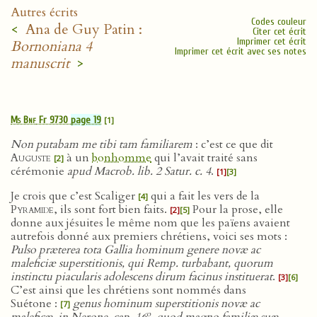
Autres écrits
Codes couleur
<
Ana de Guy Patin :
Citer cet écrit
Imprimer cet écrit
Bornoniana 4
Imprimer cet écrit avec ses notes
manuscrit
>
Ms Bnf
Fr 9730
page 19
[1]
Non putabam me tibi tam familiarem
: c’est ce que dit
Auguste
à un
bonhomme
qui l’avait traité sans
[2]
cérémonie
apud Macrob. lib. 2 Satur. c. 4
.
[1]
[3]
Je crois que c’est Scaliger
qui a fait les vers de la
[4]
Pyramide
, ils sont fort bien faits.
Pour la prose, elle
[2]
[5]
donne aux jésuites le même nom que les païens avaient
autrefois donné aux premiers chrétiens, voici ses mots :
Pulso præterea tota Gallia hominum genere novæ ac
maleficiæ superstitionis, qui Remp. turbabant, quorum
instinctu piacularis adolescens dirum facinus instituerat
.
[3]
[6]
C’est ainsi que les chrétiens sont nommés dans
Suétone :
genus hominum superstitionis novæ ac
[7]
o