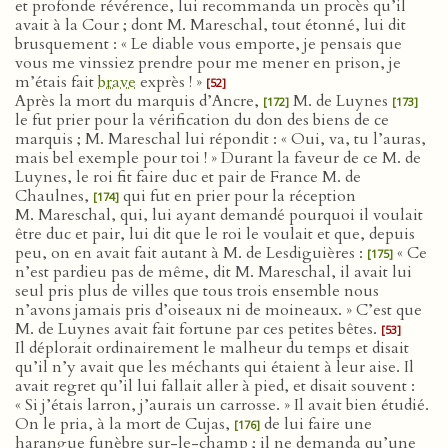
et profonde révérence, lui recommanda un procès qu’il
avait à la Cour ; dont M. Mareschal, tout étonné, lui dit
brusquement : « Le diable vous emporte, je pensais que
vous me vinssiez prendre pour me mener en prison, je
m’étais fait
brave
exprès ! »
[52]
Après la mort du marquis d’Ancre,
M. de Luynes
[172]
[173]
le fut prier pour la vérification du don des biens de ce
marquis ; M. Mareschal lui répondit : « Oui, va, tu l’auras,
mais bel exemple pour toi ! » Durant la faveur de ce M. de
Luynes, le roi fit faire duc et pair de France M. de
Chaulnes,
qui fut en prier pour la réception
[174]
M. Mareschal, qui, lui ayant demandé pourquoi il voulait
être duc et pair, lui dit que le roi le voulait et que, depuis
peu, on en avait fait autant à M. de Lesdiguières :
« Ce
[175]
n’est pardieu pas de même, dit M. Mareschal, il avait lui
seul pris plus de villes que tous trois ensemble nous
n’avons jamais pris d’oiseaux ni de moineaux. » C’est que
M. de Luynes avait fait fortune par ces petites bêtes.
[53]
Il déplorait ordinairement le malheur du temps et disait
qu’il n’y avait que les méchants qui étaient à leur aise. Il
avait regret qu’il lui fallait aller à pied, et disait souvent :
« Si j’étais larron, j’aurais un carrosse. » Il avait bien étudié.
On le pria, à la mort de Cujas,
de lui faire une
[176]
harangue funèbre sur-le-champ ; il ne demanda qu’une