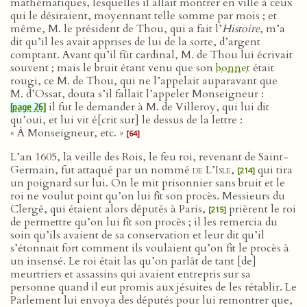
mathématiques, lesquelles il allait montrer en ville à ceux
qui le désiraient, moyennant telle somme par mois ; et
même, M. le président de Thou, qui a fait l’
Histoire
, m’a
dit qu’il les avait apprises de lui de la sorte, d’argent
comptant. Avant qu’il fût cardinal, M. de Thou lui écrivait
souvent ; mais le bruit étant venu que son
bonnet
était
rougi, ce M. de Thou, qui ne l’appelait auparavant que
M. d’Ossat, douta s’il fallait l’appeler Monseigneur :
il fut le demander à M. de Villeroy, qui lui dit
[page 26]
qu’oui, et lui vit é[crit sur] le dessus de la lettre :
« À Monseigneur, etc. »
[64]
L’an 1605, la veille des Rois, le feu roi, revenant de Saint-
Germain, fut attaqué par un nommé
de L’Isle
,
qui tira
[214]
un poignard sur lui. On le mit prisonnier sans bruit et le
roi ne voulut point qu’on lui fît son procès. Messieurs du
Clergé, qui étaient alors députés à Paris,
prièrent le roi
[215]
de permettre qu’on lui fît son procès ; il les remercia du
soin qu’ils avaient de sa conservation et leur dit qu’il
s’étonnait fort comment ils voulaient qu’on fît le procès à
un insensé. Le roi était las qu’on parlât de tant [de]
meurtriers et assassins qui avaient entrepris sur sa
personne quand il eut promis aux jésuites de les rétablir. Le
Parlement lui envoya des députés pour lui remontrer que,