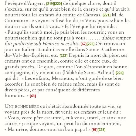
l’évêque d’Angers,
de quelque chose, dont il
[219]
[220]
s’excusa, sur ce qu’il avait bien de la charge et qu’il avait à
nourrir tous les enfants du comte de Caravas.
M. de
[221]
Caumartin se voyant refusé lui dit : « Vous pouvez bien les
nourrir car ils sont à vous. » Et l’évêque lui répondit :
« Puisqu’ils sont à moi, je puis bien les nourrir ; vous en
nourrissez bien qui ne sont pas à vous. … …
dubiæ semper
fuit pudicitiæ sub Henrico
iii
et aliis
.
On trouva un
[67]
[222]
jour un Italien Bandini avec elle dans Sainte-Catherine-
du-Val-des-Écoliers, etc.
Depuis la mort du père, ses
[223]
enfants ont eu ensemble, contre elle et entre eux, de
grands procès. De quoi, comme l’on s’étonnait en bonne
compagnie, il y en eut un (l’abbé de Saint-Acheul)
[224]
qui dit : « Les enfants, Messieurs, n’ont garde de se bien
accorder. Ils sont bien de même mère, mais ils sont de
divers pères, et par conséquent de différentes
humeurs. »
[68]
Une bonne mère
qui s’était abandonnée toute sa vie, se
voyant près de la mort, fit venir ses enfants et leur dit :
« Vous, votre père est untel, et à vous, untel, et ainsi aux
autres » ; ce que voyant, un petit lui dit innocemment,
« Ma mère, donnez-moi un bon papa ! »
[69]
[225]