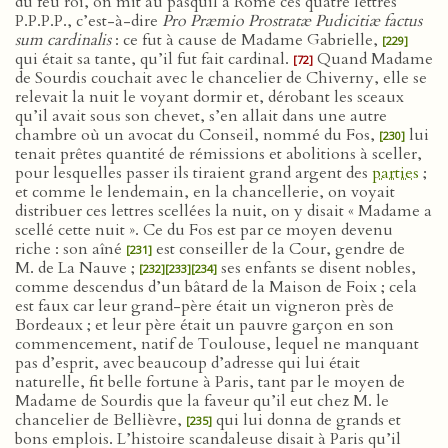
du feu roi, on mit au pasquil à Rome ces quatre lettres
P.P.P.P., c’est-à-dire
Pro Præmio Prostratæ Pudicitiæ factus
sum cardinalis
: ce fut à cause de Madame Gabrielle,
[229]
qui était sa tante, qu’il fut fait cardinal.
Quand Madame
[72]
de Sourdis couchait avec le chancelier de Chiverny, elle se
relevait la nuit le voyant dormir et, dérobant les sceaux
qu’il avait sous son chevet, s’en allait dans une autre
chambre où un avocat du Conseil, nommé du Fos,
lui
[230]
tenait prêtes quantité de rémissions et abolitions à sceller,
pour lesquelles passer ils tiraient grand argent des
parties
;
et comme le lendemain, en la chancellerie, on voyait
distribuer ces lettres scellées la nuit, on y disait « Madame a
scellé cette nuit ». Ce du Fos est par ce moyen devenu
riche : son aîné
est conseiller de la Cour, gendre de
[231]
M. de La Nauve ;
ses enfants se disent nobles,
[232]
[233]
[234]
comme descendus d’un bâtard de la Maison de Foix ; cela
est faux car leur grand-père était un vigneron près de
Bordeaux ; et leur père était un pauvre garçon en son
commencement, natif de Toulouse, lequel ne manquant
pas d’esprit, avec beaucoup d’adresse qui lui était
naturelle, fit belle fortune à Paris, tant par le moyen de
Madame de Sourdis que la faveur qu’il eut chez M. le
chancelier de Bellièvre,
qui lui donna de grands et
[235]
bons emplois. L’histoire scandaleuse disait à Paris qu’il