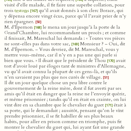
visité d’elle malade, il fit faire une superbe collation, pour
trois
testons
qu’il avait donnés à son clerc Borace, qui
[167]
y dépensa encore vingt écus, parce qu’il l’avait prier de n’y
rien épargner.
[50]
M. d’Épernon
le mena un jour jusqu’à la porte de la
[168]
Grand’Chambre, lui recommandant un procès ; et comme
il finissait, M. Mareschal lui demanda : « Toutes vos pièces
ne sont-elles pas dans votre sac,
Monsieur ? – Oui, dit
[169]
M. d’Épernon. – Vous devriez, dit M. Mareschal, vous y
mettre vous-même, car il n’y en a pas une qui parle si
bien que vous. » Il disait que le président de Thou
avait
[170]
tort d’avoir loué par éloges tant de ministres d’Allemagne,
vu qu’il avait connu la plupart de ces gens-là, et qu’ils
n’en savaient pas plus que nos curés de village.
[51]
Il dit un jour quelque chose un peu libre contre le
gouvernement de la reine mère, dont il fut averti par ses
amis qu’il était en danger que la reine ne l’envoyât quérir,
et même prisonnier ; tandis qu’il en était en crainte, on lui
vint dire en sa chambre que le chevalier du guet
était à
[171]
sa porte, qui le demandait ; aussitôt, pensant qu’on le vînt
prendre prisonnier, il se fit habiller de ses plus beaux
habits, pour aller en prison comme en triomphe, puis fit
monter le chevalier du guet qui, lui ayant fait une grande