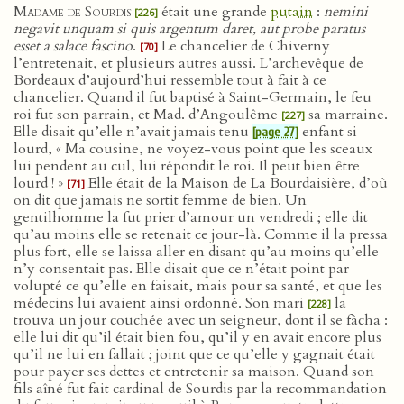
Madame de Sourdis
était une grande
putain
:
nemini
[226]
negavit unquam si quis argentum daret, aut probe paratus
esset a salace fascino
.
Le chancelier de Chiverny
[70]
l’entretenait, et plusieurs autres aussi. L’archevêque de
Bordeaux d’aujourd’hui ressemble tout à fait à ce
chancelier. Quand il fut baptisé à Saint-Germain, le feu
roi fut son parrain, et Mad. d’Angoulême
sa marraine.
[227]
Elle disait qu’elle n’avait jamais tenu
enfant si
[page 27]
lourd, « Ma cousine, ne voyez-vous point que les sceaux
lui pendent au cul, lui répondit le roi. Il peut bien être
lourd ! »
Elle était de la Maison de La Bourdaisière, d’où
[71]
on dit que jamais ne sortit femme de bien. Un
gentilhomme la fut prier d’amour un vendredi ; elle dit
qu’au moins elle se retenait ce jour-là. Comme il la pressa
plus fort, elle se laissa aller en disant qu’au moins qu’elle
n’y consentait pas. Elle disait que ce n’était point par
volupté ce qu’elle en faisait, mais pour sa santé, et que les
médecins lui avaient ainsi ordonné. Son mari
la
[228]
trouva un jour couchée avec un seigneur, dont il se fâcha :
elle lui dit qu’il était bien fou, qu’il y en avait encore plus
qu’il ne lui en fallait ; joint que ce qu’elle y gagnait était
pour payer ses dettes et entretenir sa maison. Quand son
fils aîné fut fait cardinal de Sourdis par la recommandation