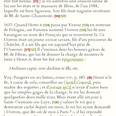
être fort bonne.
J’ai vu autrefois une oraison latine de
[35]
lui sur les états et le massacre de Blois, de l’an 1588,
laquelle est bien ligueuse. Son fils était naguère secrétaire
de M. de Saint-Chaumont.
[36]
[123]
1637. Quand
Henri iii
passa par Venise
en rentrant
[124]
[125]
de Pologne, un Parisien nommé Dorron
lui fit une
[126]
harangue au nom des Français qui se trouvèrent là. Ce
Dorron était un jeune avocat savant, fils d’un procureur du
Châtelet. Il a un fils qui est aujourd’hui père de
l’Oratoire.
Il s’insinua dans les bonnes grâces de
[37]
[127]
M. de Pibrac, qui lui fit donner la charge de montrer le
latin à Henri
iii
, dont fut fait cet
épigramme
:
Declinare cupit, vere declinat et Ille, etc
.
Voy. Pasquier en ses lettres, tome
i<i>
, p. 483.
Henri
iii
le
[38]
fit, à cause de cela, conseiller au
Grand Conseil
, puis
maître des requêtes ; et
d’autant qu’il
n’avait d’autre bien
que les simples gages de la charge, le roi lui donnait
quelquefois deux mille écus. Mais étant allé un jour à
Saint-Germain-en-Laye,
y saluer le roi qui y
[128]
demeurait caché depuis un mois, le roi lui ayant demandé
« Dorron, que dit-on de moi à Paris ? », il lui répondit