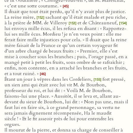
ce fit Gouthière ; « Corrigez-vous-en », dit M. Mareschal,
« c’est une sotte coutume. »
[45]
Il disait que tout était perdu, qu’il n’y avait plus de justice.
La reine mère,
sachant qu’il était malade et peu riche,
[152]
à la prière de MM. de Villeroy
et de Châteauneuf,
[153]
[154]
lui envoya mille écus, il les refusa en disant : « Rapportez-
lui ses mille écus. Mordieu ! je n’en veux point : elle me
ferait faire mille injustices pour cela. » Il disait que la reine
mère faisait de la France ce qu’un certain voyageur fit
d’un arbre chargé de beaux fruits : « Premier, elle s’est
mise à coucher sous les branches ; puis, l’orage passé, en a
mangé petit à petit les fruits, sous ombre de se rafraîchir ;
enfin, non contente, en a arraché les branches et les fruits,
et a tout ruiné. »
[46]
Étant un jour à vêpres dans les Cordeliers,
fort pressé,
[155]
un sien ami qui était avec lui vit M. de Bourbon,
professeur du roi, et lui dit : « Voilà M. de Bourbon,
faisons-lui une place. » Aussitôt, il se leva et, allant au-
devant du sieur de Bourbon, lui dit : « Non pas une, mais il
faut lui en faire six, à ce grand personnage, sa vertu ne
sera jamais dignement récompensée, Ha le maudit
siècle ! » Et le fit asseoir près de lui pour entendre les
orgues.
Il mourut de la pierre, et donna sa charge de conseiller à