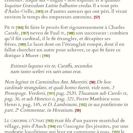
centones : itaque sua < lingua > non loquitur, et si quando
loquitur Græculum Latine balbutire credas
. Il a tout pris
d’Aulu-Gelle,
et d’autres auteurs qui ont péri. Il vivait
[185]
environ le temps des empereurs antonins.
[57]
Pie iv
fit faire le procès fort rigoureusement à Charles
[186]
Carafe,
neveu de Paul
iv
,
son successeur : combien
[187]
[188]
qu’il fût cardinal, il le fit étrangler, et décapiter ses
frères.
Le lacet dont on l’étranglait rompit, dont il en
[189]
fallut chercher un autre pour achever, ce qui fit faire ce
distique à Muret :
[190]
Extinxit laqueus vix te, Caraffa, secundus
nam tanto sceleri vix satis unus erat.
Non legitur in Carminibus Ant. Muretiti.
De hoc
[58]
cardinale strangulato, et quali homo fuerit, vide tom. 3
Prosopogr. Verderii,
pag. 2520, Thuanum sub Carolo
ix
,
[191]
pag. 36, et sub Henrico
ii
, pag. 321
, Pierre Matthieu sous
Henri
ii
, pag. 145,
et D. Lambinum,
in sua præfatione in
[192]
a
part. 2
Commentar. in Horatium
.
[59]
Le cardinal d’Ossat
était fils d’un pauvre maréchal de
[193]
village, près d’Auch
en Gascogne (les jésuites, par une
[194]
modestie loyolitique qui leur est commune à tous,
le
[195]