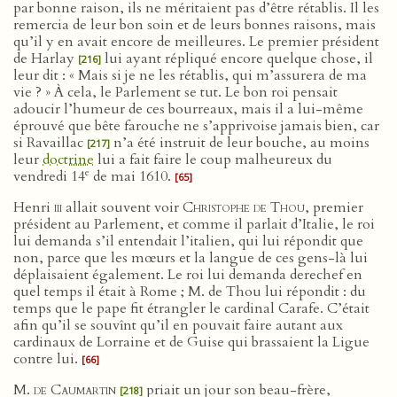
par bonne raison, ils ne méritaient pas d’être rétablis. Il les
remercia de leur bon soin et de leurs bonnes raisons, mais
qu’il y en avait encore de meilleures. Le premier président
de Harlay
lui ayant répliqué encore quelque chose, il
[216]
leur dit : « Mais si je ne les rétablis, qui m’assurera de ma
vie ? » À cela, le Parlement se tut. Le bon roi pensait
adoucir l’humeur de ces bourreaux, mais il a lui-même
éprouvé que bête farouche ne s’apprivoise jamais bien, car
si Ravaillac
n’a été instruit de leur bouche, au moins
[217]
leur
doctrine
lui a fait faire le coup malheureux du
e
vendredi 14
de mai 1610.
[65]
Henri
iii
allait souvent voir
Christophe de Thou
, premier
président au Parlement, et comme il parlait d’Italie, le roi
lui demanda s’il entendait l’italien, qui lui répondit que
non, parce que les mœurs et la langue de ces gens-là lui
déplaisaient également. Le roi lui demanda derechef en
quel temps il était à Rome ; M. de Thou lui répondit : du
temps que le pape fit étrangler le cardinal Carafe. C’était
afin qu’il se souvînt qu’il en pouvait faire autant aux
cardinaux de Lorraine et de Guise qui brassaient la Ligue
contre lui.
[66]
M. de Caumartin
priait un jour son beau-frère,
[218]