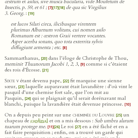
œstrum
et
asilus, sive musca bucularia, vide Moufetum de
Insectis, p. 59, et 61 ;
de qua sic Virgilius
[7]
[17]
[18]
3. Georg.
:
[19]
est lucos Silari circa, ilicibusque virentem
plurimus Alburnum volitans, cui nomen asilo
Romanum est : œstron Graii vertere vocantes.
Asper acerba sonans, quo tota exterrita sylvis
diffugiunt armenta ; etc
.
[8]
Sammarthanus,
dans l’éloge de Christophe de Thou,
[20]
meminit Thuanorum Jacobi 1, 2, 3
,
comme si c’étaient
[9]
des rois d’Écosse.
[21]
Sixte v
étant devenu pape,
fit marquise une sienne
[22]
sœur,
laquelle auparavant était lavandière : d’où vint le
[23]
pasquil d’une chemise fort sale, que l’on mit au
Pasquin,
qui se plaignait qu’il serait dorénavant mal
[24]
blanchi, puisque la lavandière était devenue princesse.
[10]
On a depuis peu peint sur une
cheminée du Louvre
un
[25]
chapeau de
cardinal
et on a mis dessous :
Sub umbra alarum
tuarum protege me
.
Le roi
en a été fâché et en a
[11]
[26]
[27]
fait faire perquisition ; enfin, on a trouvé un garde qui