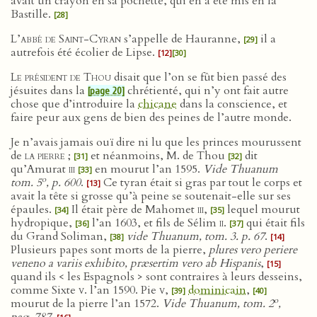
avait un crayon en sa pochette, qui en a été mis en la
Bastille.
[28]
L’abbé de Saint-Cyran
s’appelle de Hauranne,
il a
[29]
autrefois été écolier de Lipse.
[12]
[30]
Le président de Thou
disait que l’on se fût bien passé des
jésuites dans la
chrétienté, qui n’y ont fait autre
[page 20]
chose que d’introduire la
chicane
dans la conscience, et
faire peur aux gens de bien des peines de l’autre monde.
Je n’avais jamais ouï dire ni lu que les princes mourussent
de
la pierre
;
et néanmoins, M. de Thou
dit
[31]
[32]
qu’Amurat
iii
en mourut l’an 1595.
Vide Thuanum
[33]
o
tom. 5
, p. 600
.
Ce tyran était si gras par tout le corps et
[13]
avait la tête si grosse qu’à peine se soutenait-elle sur ses
épaules.
Il était père de Mahomet
iii
,
lequel mourut
[34]
[35]
hydropique,
l’an 1603, et fils de Sélim
ii
.
qui était fils
[36]
[37]
du Grand Soliman,
vide Thuanum, tom. 3. p. 67
.
[38]
[14]
Plusieurs papes sont morts de la pierre,
plures vero periere
veneno a variis exhibito, præsertim vero ab Hispanis
,
[15]
quand ils < les Espagnols > sont contraires à leurs desseins,
comme Sixte
v
. l’an 1590. Pie
v
,
dominicain
,
[39]
[40]
o
mourut de la pierre l’an 1572.
Vide Thuanum, tom. 2
,