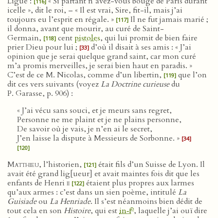
Ligue :
« Si partant n’avez-vous bougé de Paris durant
[116]
icelle », dit le roi, – « Il est vrai, Sire, fit-il, mais j’ai
toujours eu l’esprit en régale. »
Il ne fut jamais marié ;
[117]
il donna, avant que mourir, au curé de Saint-
Germain,
cent
pistoles
, qui lui promit de bien faire
[118]
prier Dieu pour lui ;
d’où il disait à ses amis : « J’ai
[33]
opinion que je serai quelque grand saint, car mon curé
m’a promis merveilles, je serai bien haut en paradis. »
C’est de ce M. Nicolas, comme d’un libertin,
que l’on
[119]
dit ces vers suivants (voyez
La Doctrine curieuse
du
P. Garasse, p. 906) :
« J’ai vécu sans souci, et je meurs sans regret,
Personne ne me plaint et je ne plains personne,
De savoir où je vais, je n’en ai le secret,
J’en laisse la dispute à Messieurs de Sorbonne. »
[34]
[120]
Matthieu
, l’historien,
était fils d’un Suisse de Lyon. Il
[121]
avait été grand lig[ueur] et avait maintes fois dit que les
enfants de Henri
ii
étaient plus propres aux larmes
[122]
qu’aux armes : c’est dans un sien poème, intitulé
La
Guisiade
ou
La Henriade
. Il s’est néanmoins bien dédit de
o
tout cela en son
Histoire
, qui est
in‑f
, laquelle j’ai ouï dire