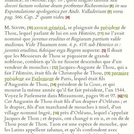
maleficæ, in Nerone, cap. 16
, quod magno familiæ suæ
decori factum voluisse deum profitetur Richeomius
in sua
[8]
Expostulatione apologetica per Andr. Valladerium
versa
[9]
o
pag. 566. Cap. 2
quam vides
.
[4]
M. Servin
,
avocat général
, se plaignait du
président
de
[10]
Thou, lequel parlant de lui en son
Histoire
,
ne l’avait
[11]
nommé que
juvenus eruditus et Regiarum partium valde
studiosus. Vide Thuanum tom. 4. p. 419. sub Henrico
iii
:
juvenis eruditus, fideique erga Regem suspectæ
.
Il disait
[5]
que les Messieurs de Thou se piquaient de grande
noblesse, combien qu’ils ne fussent descendus que d’un
vendeur de mouches :
Jacques-Auguste de Thou, qui a
[12]
fait l’
Histoire
, était fils de Christophe de Thou,
premier
[13]
président
au
Parlement
de Paris, lequel était fils
d’Augustin de Thou,
président de la Cour, et qui
[14]
mourut la même année qu’il fut fait président, l’an 1544.
Voyez le Parlement dans Miraumont, pages 96 et 97.
[6]
[15]
Cet Augustin de Thou était fils d’un drapier d’Orléans ; et
le drapier, fils d’un marchand de mouches à miel, d’un
village nommé Ingré,
près d’Orléans, lequel s’appelait
[16]
Jacques de Thon ; et depuis, ont changé n en u, et on dit de
Thou pour de Thon. Taon est une espèce de mouche, que
les Latins appellent
tabanus
, et qu’ils confondent avec