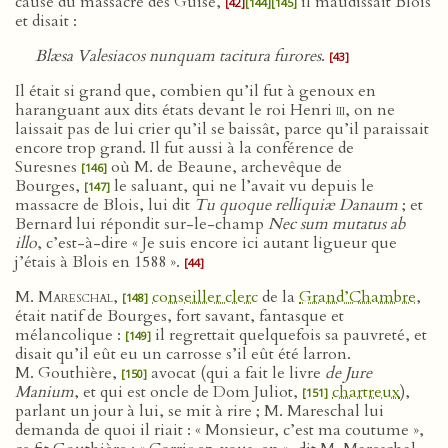
cause du massacre des Guise,
il maudissait Blois
[42]
[144]
[145]
et disait :
Blæsa Valesiacos nunquam tacitura furores
.
[43]
Il était si grand que, combien qu’il fut à genoux en
haranguant aux dits états devant le roi Henri
iii
, on ne
laissait pas de lui crier qu’il se baissât, parce qu’il paraissait
encore trop grand. Il fut aussi à la conférence de
Suresnes
où M. de Beaune, archevêque de
[146]
Bourges,
le saluant, qui ne l’avait vu depuis le
[147]
massacre de Blois, lui dit
Tu quoque relliquiæ Danaum
; et
Bernard lui répondit sur-le-champ
Nec sum mutatus ab
illo
, c’est-à-dire « Je suis encore ici autant ligueur que
j’étais à Blois en 1588 ».
[44]
M. Mareschal
,
conseiller clerc
de la
Grand’Chambre
,
[148]
était natif de Bourges, fort savant, fantasque et
mélancolique :
il regrettait quelquefois sa pauvreté, et
[149]
disait qu’il eût eu un carrosse s’il eût été larron.
M. Gouthière,
avocat (qui a fait le livre
de Jure
[150]
Manium
, et qui est oncle de Dom Juliot,
chartreux
),
[151]
parlant un jour à lui, se mit à rire ; M. Mareschal lui
demanda de quoi il riait : « Monsieur, c’est ma coutume »,