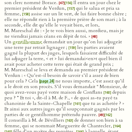
son clerc nommé Borace.
Il entra un jour chez le
[47]
[156]
premier président de Verdun,
qui le salua et pria sa
[157]
femme,
assise sur un lit vert, de lui faire bonne chère ;
[158]
elle ne répondit rien à la première prière de son mari ; à la
seconde, elle dit qu’elle le voyait bien, et lors,
M. Mareschal dit : « Je te vois bien aussi, mordieu, mais je
ne viendrai jamais céans en dépit de toi. »
[48]
Un
gentilhomme
demandait un jour qu’on lui adjugeât
une terre par retrait lignager ;
les parties avaient
[159]
gagné la plupart des juges, lesquels faisaient difficulté de
lui adjuger la terre, < et > lui demandai<en>t quel bien il
avait pour acheter cette terre qui était de grand prix ;
M. Mareschal se leva et demanda au premier président de
Verdun : « Qu’est-il besoin de savoir s’il a assez de bien
pour cela ? Cela
ne nous importe, c’est assez qu’il
[page 24]
a le droit en son procès. S’il vous demandait “ Monsieur, de
quoi avez-vous payé votre maison de Conflans
depuis
[160]
peu ? ” Et toi », dit-il à M. de F., « de quoi as-tu payé ta
chanoinie de la Sainte-Chapelle
que tu as achetée ? »
[161]
Et ainsi aux autres juges qu’il soupçonnait gagnés par les
parties de ce gentilhomme prétendu pauvre.
[49]
[162]
Il conseilla à M. de Bévilliers
de donner son bien à sa
[163]
femme, qui se nommait Marguerite de Chantecler,
[164]
fille d’un maître des requêtes,
à laquelle, étant
[165]
[166]