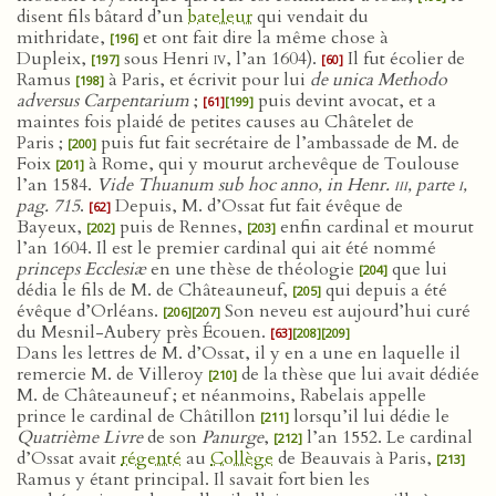
disent fils bâtard d’un
bateleur
qui vendait du
mithridate,
et ont fait dire la même chose à
[196]
Dupleix,
sous Henri
iv
, l’an 1604).
Il fut écolier de
[197]
[60]
Ramus
à Paris, et écrivit pour lui
de unica Methodo
[198]
adversus Carpentarium
;
puis devint avocat, et a
[61]
[199]
maintes fois plaidé de petites causes au Châtelet de
Paris ;
puis fut fait secrétaire de l’ambassade de M. de
[200]
Foix
à Rome, qui y mourut archevêque de Toulouse
[201]
l’an 1584.
Vide Thuanum sub hoc anno, in Henr.
iii
, parte
i
,
pag. 715
.
Depuis, M. d’Ossat fut fait évêque de
[62]
Bayeux,
puis de Rennes,
enfin cardinal et mourut
[202]
[203]
l’an 1604. Il est le premier cardinal qui ait été nommé
princeps Ecclesiæ
en une thèse de théologie
que lui
[204]
dédia le fils de M. de Châteauneuf,
qui depuis a été
[205]
évêque d’Orléans.
Son neveu est aujourd’hui curé
[206]
[207]
du Mesnil-Aubery près Écouen.
[63]
[208]
[209]
Dans les lettres de M. d’Ossat, il y en a une en laquelle il
remercie M. de Villeroy
de la thèse que lui avait dédiée
[210]
M. de Châteauneuf ; et néanmoins, Rabelais appelle
prince le cardinal de Châtillon
lorsqu’il lui dédie le
[211]
Quatrième Livre
de son
Panurge
,
l’an 1552. Le cardinal
[212]
d’Ossat avait
régenté
au
Collège
de Beauvais à Paris,
[213]
Ramus y étant principal. Il savait fort bien les