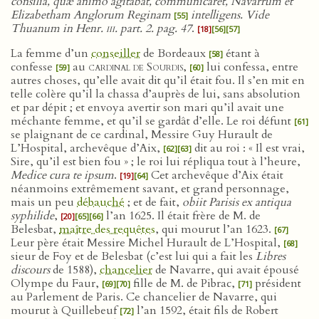
consilia, quæ animo agitabat, communicaret, Navarrum et
Elizabetham Anglorum Reginam
intelligens. Vide
[55]
Thuanum in Henr.
iii
. part. 2. pag. 47
.
[18]
[56]
[57]
La femme d’un
conseiller
de Bordeaux
étant à
[58]
confesse
au
cardinal de Sourdis
,
lui confessa, entre
[59]
[60]
autres choses, qu’elle avait dit qu’il était fou. Il s’en mit en
telle colère qu’il la chassa d’auprès de lui, sans absolution
et par dépit ; et envoya avertir son mari qu’il avait une
méchante femme, et qu’il se gardât d’elle. Le roi défunt
[61]
se plaignant de ce cardinal, Messire Guy Hurault de
L’Hospital, archevêque d’Aix,
dit au roi : « Il est vrai,
[62]
[63]
Sire, qu’il est bien fou » ; le roi lui répliqua tout à l’heure,
Medice cura te ipsum
.
Cet archevêque d’Aix était
[19]
[64]
néanmoins extrêmement savant, et grand personnage,
mais un peu
débauché
; et de fait,
obiit Parisis ex antiqua
syphilide
,
l’an 1625. Il était frère de M. de
[20]
[65]
[66]
Belesbat,
maître des requêtes
, qui mourut l’an 1623.
[67]
Leur père était Messire Michel Hurault de L’Hospital,
[68]
sieur de Foy et de Belesbat (c’est lui qui a fait les
Libres
discours
de 1588),
chancelier
de Navarre, qui avait épousé
Olympe du Faur,
fille de M. de Pibrac,
président
[69]
[70]
[71]
au Parlement de Paris. Ce chancelier de Navarre, qui
mourut à Quillebeuf
l’an 1592, était fils de Robert
[72]