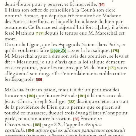
demi-heure pour y penser, et fit merveille.
[54]
Il laissa son office de conseiller à la Cour à son clerc
nommé Borace, qui depuis a été fort aimé de Madame
des Portes-Bevilliers, et laquelle lui a laissé du bien par
testament. Ce Borace est aujourd’hui fort ri[che], il a bien
fessé Mathieu
depuis le temps que M. Mareschal est
[177]
mort.
Durant la Ligue, que les Espagnols étaient dans Paris, et
qu’ils voulaient faire
casser la loi salique,
[page 25]
[178]
M. Mareschal ayant à dire son avis des premiers, se leva et
dit : « Messieurs, je suis d’avis que la loi salique demeure
en ce royaume, pour les raisons que M. du Vair
vous
[179]
allèguera à son rang. » Ils s’entendaient ensemble contre
les Espagnols.
[55]
Macrobe
était un païen, mais il a dit un petit mot des
Innocents
que fit tuer Hérode
à la naissance de
[180]
[181]
Jésus-Christ. Joseph Scaliger
disait que c’était un trait
[182]
de la providence de Dieu qui a permis que ce païen ait
touché ce massacre, duquel trois évangélistes n’ont point
parlé, ni aucun autre historien.
Érasme
in
[56]
Ciceroniano
,
page 229, l’appelle
Æsopica
[183]
cornicula,
utpote qui ex aliorum pannis suos contexuit
[184]