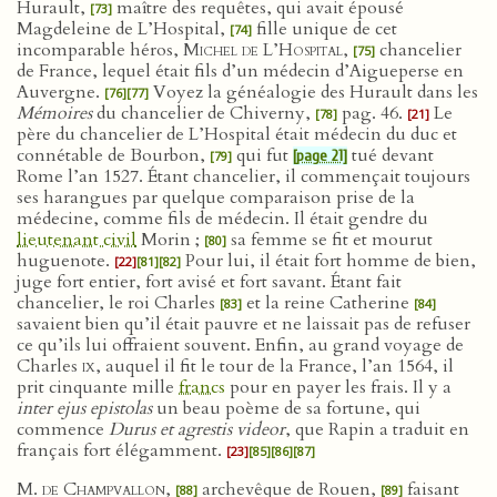
Hurault,
maître des requêtes, qui avait épousé
[73]
Magdeleine de L’Hospital,
fille unique de cet
[74]
incomparable héros,
Michel de L’Hospital
,
chancelier
[75]
de France, lequel était fils d’un médecin d’Aigueperse en
Auvergne.
Voyez la généalogie des Hurault dans les
[76]
[77]
Mémoires
du chancelier de Chiverny,
pag. 46.
Le
[78]
[21]
père du chancelier de L’Hospital était médecin du duc et
connétable de Bourbon,
qui fut
tué devant
[page 21]
[79]
Rome l’an 1527. Étant chancelier, il commençait toujours
ses harangues par quelque comparaison prise de la
médecine, comme fils de médecin. Il était gendre du
lieutenant civil
Morin ;
sa femme se fit et mourut
[80]
huguenote.
Pour lui, il était fort homme de bien,
[22]
[81]
[82]
juge fort entier, fort avisé et fort savant. Étant fait
chancelier, le roi Charles
et la reine Catherine
[83]
[84]
savaient bien qu’il était pauvre et ne laissait pas de refuser
ce qu’ils lui offraient souvent. Enfin, au grand voyage de
Charles
ix
, auquel il fit le tour de la France, l’an 1564, il
prit cinquante mille
francs
pour en payer les frais. Il y a
inter ejus epistolas
un beau poème de sa fortune, qui
commence
Durus et agrestis videor
, que Rapin a traduit en
français fort élégamment.
[23]
[85]
[86]
[87]
M. de Champvallon
,
archevêque de Rouen,
faisant
[88]
[89]