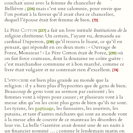
couchait aussi avec la femme du chancelier de
Bellièvre ;
mais c’est une calomnie, pour envie que
[236]
l’on portait à la faveur qu’il avait chez ce chancelier,
duquel l’épouse était fort femme de bien.
[73]
Le Père Cotton
a fait un livre intitulé
Institutions de la
[237]
religion chrétienne
. Un certain, l’ayant vu, demanda au
cardinal Duperron,
qu’il trouva le lisant, ce qu’il en
[238]
pensait, qui répondit en ces deux mots : « Ouvrage de
Forez, Monsieur ! » Le Père Cotton était de Forez,
où
[239]
on fait force couteaux, dont la douzaine ne coûte guère :
c’est marchandise commune et à bon marché, comme ce
livre était vulgaire et ne contenait rien d’excellent.
[74]
L’hypocrisie
est bien plus grande au monde que la
religion : il y a bien plus d’hypocrites que de gens de bien.
Beaucoup de gens vont au sermon par curiosité ; les
femmes vont à vêpres pour causer ; et plusieurs vont à la
messe afin qu’on les croie plus gens de bien qu’ils ne sont.
Les tyrans, les
partisans
, les faussaires, les usuriers, les
putains, et tant d’autres méchants qui sont au monde vont
à la messe afin de couvrir de ce manteau les désordres de
leur vie. La belle Garetière avait donné une de ses nuits à
un financier nommé … ; comme le lendemain matin on