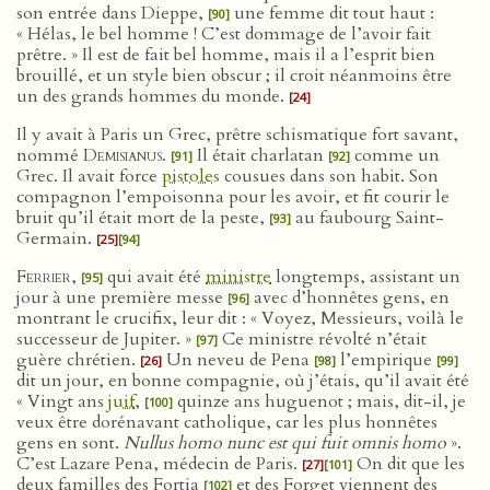
son entrée dans Dieppe,
une femme dit tout haut :
[90]
« Hélas, le bel homme ! C’est dommage de l’avoir fait
prêtre. » Il est de fait bel homme, mais il a l’esprit bien
brouillé, et un style bien obscur ; il croit néanmoins être
un des grands hommes du monde.
[24]
Il y avait à Paris un Grec, prêtre schismatique fort savant,
nommé
Demisianus
.
Il était charlatan
comme un
[91]
[92]
Grec. Il avait force
pistoles
cousues dans son habit. Son
compagnon l’empoisonna pour les avoir, et fit courir le
bruit qu’il était mort de la peste,
au faubourg Saint-
[93]
Germain.
[25]
[94]
Ferrier
,
qui avait été
ministre
longtemps, assistant un
[95]
jour à une première messe
avec d’honnêtes gens, en
[96]
montrant le crucifix, leur dit : « Voyez, Messieurs, voilà le
successeur de Jupiter. »
Ce ministre révolté n’était
[97]
guère chrétien.
Un neveu de Pena
l’empirique
[26]
[98]
[99]
dit un jour, en bonne compagnie, où j’étais, qu’il avait été
« Vingt ans
juif
,
quinze ans huguenot ; mais, dit-il, je
[100]
veux être dorénavant catholique, car les plus honnêtes
gens en sont.
Nullus homo nunc est qui fuit omnis homo
».
C’est Lazare Pena, médecin de Paris.
On dit que les
[27]
[101]
deux familles des Fortia
et des Forget viennent des
[102]