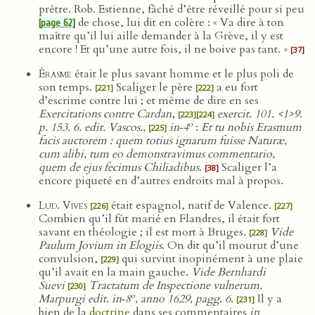
prêtre. Rob. Estienne, fâché d’être réveillé pour si peu
de chose, lui dit en colère : « Va dire à ton
[page 62]
maître qu’il lui aille demander à la Grève, il y est
encore ! Et qu’une autre fois, il ne boive pas tant. »
[37]
Érasme
était le plus savant homme et le plus poli de
son temps.
Scaliger le père
a eu fort
[221]
[222]
d’escrime contre lui ; et même de dire en ses
Exercitations contre Cardan
,
exercit. 101. <1>9.
[223]
[224]
o
p. 153. 6. edit. Vascos.,
in‑4
:
Et tu nobis Erasmum
[225]
facis auctorem : quem totius ignarum fuisse Naturæ,
cum alibi, tum eo demonstravimus commentario,
quem de ejus fecimus Chiliadibus
.
Scaliger l’a
[38]
encore piqueté en d’autres endroits mal à propos.
Lud. Vives
était espagnol, natif de Valence.
[226]
[227]
Combien qu’il fût marié en Flandres, il était fort
savant en théologie ; il est mort à Bruges.
Vide
[228]
Paulum Jovium in Elogiis
. On dit qu’il mourut d’une
convulsion,
qui survint inopinément à une plaie
[229]
qu’il avait en la main gauche.
Vide Bernhardi
Suevi
Tractatum de Inspectione vulnerum,
[230]
o
Marpurgi edit. in‑8
, anno 1629, pagg. 6
.
Il y a
[231]
bien de la
doctrine
dans ses commentaires
in