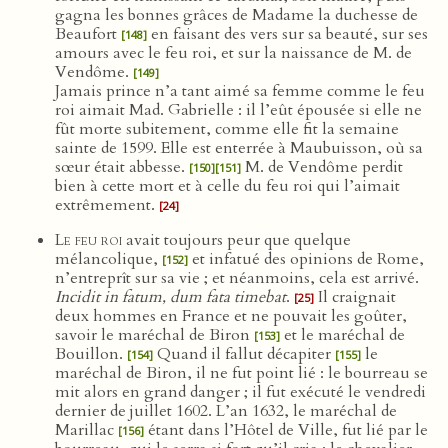
gagna les bonnes grâces de Madame la duchesse de
Beaufort
en faisant des vers sur sa beauté, sur ses
[148]
amours avec le feu roi, et sur la naissance de M. de
Vendôme.
[149]
Jamais prince n’a tant aimé sa femme comme le feu
roi aimait Mad. Gabrielle : il l’eût épousée si elle ne
fût morte subitement, comme elle fit la semaine
sainte de 1599. Elle est enterrée à Maubuisson, où sa
sœur était abbesse.
M. de Vendôme perdit
[150]
[151]
bien à cette mort et à celle du feu roi qui l’aimait
extrêmement.
[24]
Le feu roi
avait toujours peur que quelque
mélancolique,
et infatué des opinions de Rome,
[152]
n’entreprît sur sa vie ; et néanmoins, cela est arrivé.
Incidit in fatum, dum fata timebat
.
Il craignait
[25]
deux hommes en France et ne pouvait les goûter,
savoir le maréchal de Biron
et le maréchal de
[153]
Bouillon.
Quand il fallut décapiter
le
[154]
[155]
maréchal de Biron, il ne fut point lié : le bourreau se
mit alors en grand danger ; il fut exécuté le vendredi
dernier de juillet 1602. L’an 1632, le maréchal de
Marillac
étant dans l’Hôtel de Ville, fut lié par le
[156]