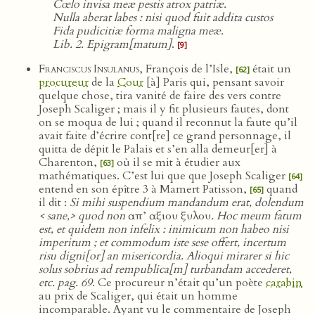
Cœlo invisa meæ pestis atrox patriæ.
Nulla aberat labes : nisi quod fuit addita custos
Fida pudicitiæ forma maligna meæ.
Lib. 2. Epigram[matum]
.
[9]
Franciscus Insulanus
, François de l’Isle,
était un
[62]
procureur
de la
Cour
[à] Paris qui, pensant savoir
quelque chose, tira vanité de faire des vers contre
Joseph Scaliger ; mais il y fit plusieurs fautes, dont
on se moqua de lui ; quand il reconnut la faute qu’il
avait faite d’écrire cont[re] ce grand personnage, il
quitta de dépit le Palais et s’en alla demeur[er] à
Charenton,
où il se mit à étudier aux
[63]
mathématiques. C’est lui que que Joseph Scaliger
[64]
entend en son épître 3 à Mamert Patisson,
quand
[65]
il dit :
Si mihi suspendium mandandum erat, dolendum
< sane,> quod non
απ’ αξιου ξυλου
. Hoc meum fatum
est, et quidem non infelix : inimicum non habeo nisi
imperitum ; et commodum iste sese offert, incertum
risu digni[or] an misericordia. Alioqui mirarer si hic
solus sobrius ad rempublica[m] turbandam accederet,
etc. pag. 69
. Ce procureur n’était qu’un poète
carabin
au prix de Scaliger, qui était un homme
incomparable. Ayant vu le commentaire de Joseph