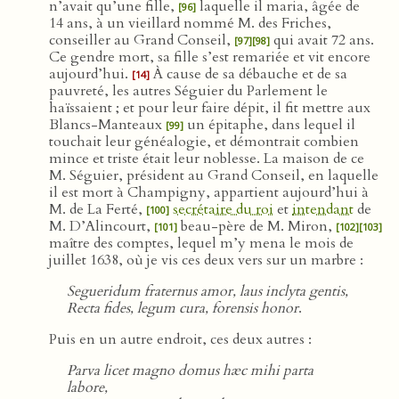
n’avait qu’une fille,
laquelle il maria, âgée de
[96]
14 ans, à un vieillard nommé M. des Friches,
conseiller au Grand Conseil,
qui avait 72 ans.
[97]
[98]
Ce gendre mort, sa fille s’est remariée et vit encore
aujourd’hui.
À cause de sa débauche et de sa
[14]
pauvreté, les autres Séguier du Parlement le
haïssaient ; et pour leur faire dépit, il fit mettre aux
Blancs-Manteaux
un épitaphe, dans lequel il
[99]
touchait leur généalogie, et démontrait combien
mince et triste était leur noblesse. La maison de ce
M. Séguier, président au Grand Conseil, en laquelle
il est mort à Champigny, appartient aujourd’hui à
M. de La Ferté,
secrétaire du roi
et
intendant
de
[100]
M. D’Alincourt,
beau-père de M. Miron,
[101]
[102]
[103]
maître des comptes, lequel m’y mena le mois de
juillet 1638, où je vis ces deux vers sur un marbre :
Segueridum fraternus amor, laus inclyta gentis,
Recta fides, legum cura, forensis honor
.
Puis en un autre endroit, ces deux autres :
Parva licet magno domus hæc mihi parta
labore,