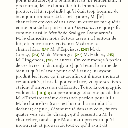
point faussaire, qu’il le montrerait. Le lendemain, il
y retourna, M. le chancelier lui demanda ces
preuves, il lui répo[ndit] qu’il était trop homme de
bien pour imposer de la sorte ; alors, M. [le]
chancelier envoya céans avec un carrosse me quérir,
et me pria de lui porter mon
Hesychius
; ce que je fis,
comme aussi le
Manile
de Scaliger. Étant arrivés,
M. le chancelier nous fit tous asseoir à l’entour de
lui, où entre autres étai<en>t Madame la
chancelière,
M. d’Espeisses,
M. de
[241]
[242]
Cerizy,
M. de Morangis,
M. Habert,
[243]
[244]
[245]
M. Lingendes,
et autres. On commença à parler
[246]
de ces livres : il dit touj[ours] qu’il était homme de
bien et qu’il n’avait point cité à faux ; lui ayant
produit les livres qu’il citait afin qu’il nous montrât
ces autorités, il nia le pouvoir faire, vu que ses livres
étaient d’impression différente. Toute la compagnie
vit bien la
fourbe
du personnage et se moqua de lui ;
M. d’Espeisses même demanda pardon pour lui à
M. le chancelier (car c’est lui qui l’a introduit là-
dedans) ; et puis, s’étant retiré dans un coin, fit ces
quatre vers sur-le-champ, qu’il présenta à M. le
chancelier, tandis que Montmaur protestait qu’il
montrerait et prouverait tout ce qu’il avait dit :