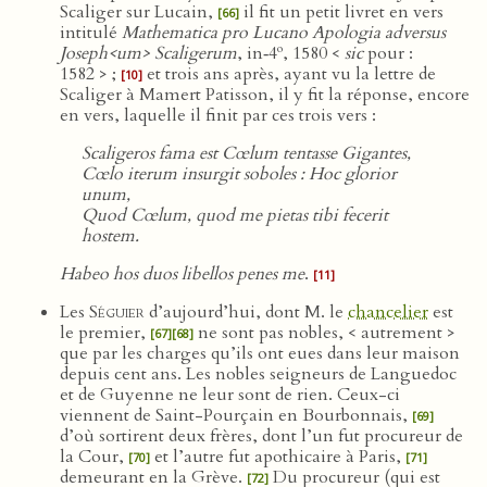
Scaliger sur Lucain,
il fit un petit livret en vers
[66]
intitulé
Mathematica pro Lucano Apologia adversus
o
Joseph<um> Scaligerum
, in‑4
, 1580 <
sic
pour :
1582 > ;
et trois ans après, ayant vu la lettre de
[10]
Scaliger à Mamert Patisson, il y fit la réponse, encore
en vers, laquelle il finit par ces trois vers :
Scaligeros fama est Cœlum tentasse Gigantes,
Cœlo iterum insurgit soboles : Hoc glorior
unum,
Quod Cœlum, quod me pietas tibi fecerit
hostem.
Habeo hos duos libellos penes me
.
[11]
Les
Séguier
d’aujourd’hui, dont M. le
chancelier
est
le premier,
ne sont pas nobles, < autrement >
[67]
[68]
que par les charges qu’ils ont eues dans leur maison
depuis cent ans. Les nobles seigneurs de Languedoc
et de Guyenne ne leur sont de rien. Ceux-ci
viennent de Saint-Pourçain en Bourbonnais,
[69]
d’où sortirent deux frères, dont l’un fut procureur de
la Cour,
et l’autre fut apothicaire à Paris,
[70]
[71]
demeurant en la Grève.
Du procureur (qui est
[72]