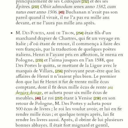
principalement de ses
Colloques
et des ses
[252]
Épîtres
.
Obiit admodum senex anno 1582, cum
[253]
natus esset anno 1506
.
Buchanan n’avait pas son
[45]
pareil quand il vivait, il ne l’a pas eu mille ans
devant, et ne l’aura pas mille ans après.
M. Des Portes, abbé de Tiron
,
était fils d’un
[254]
marchand drapier de Chartres, qui fit un voyage en
Italie ; d’où étant de retour, il commença à faire des
vers français, par la traduction de quelques poètes
italiens. Henri
iii
l’ayant pris en affection, le mena en
Pologne,
et l’aima jusques en l’an 1588, que
[255]
Des Portes le quitta, se mettant de la Ligue avec le
marquis de Villars,
prévoyant peut-être que les
[256]
affaires de Henri
iii
n’iraient plus bien. Le premier
don que lui fit Henri
iii
fut de trente mille écus
comptant, dont il fit deux mille écus de rente
au
denier douze
, et acheta pour six mille écus de
meubles.
Le roi
étant à Venise
en son
[46]
[257]
[258]
retour de Pologne, M. Des Portes y acheta pour
500 écus de livres ; le roi les voulut avoir, et lui en fit
rendre mille écus ; et quelque temps après, lui fit
rendre les livres aussi. Après, il obtint de lui plusieurs
bonnes abbayes. Il était fort mignard et gentil,