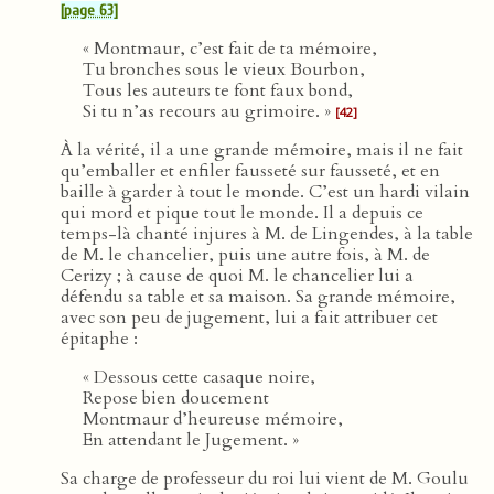
[page 63]
« Montmaur, c’est fait de ta mémoire,
Tu bronches sous le vieux Bourbon,
Tous les auteurs te font faux bond,
Si tu n’as recours au grimoire. »
[42]
À la vérité, il a une grande mémoire, mais il ne fait
qu’emballer et enfiler fausseté sur fausseté, et en
baille à garder à tout le monde. C’est un hardi vilain
qui mord et pique tout le monde. Il a depuis ce
temps-là chanté injures à M. de Lingendes, à la table
de M. le chancelier, puis une autre fois, à M. de
Cerizy ; à cause de quoi M. le chancelier lui a
défendu sa table et sa maison. Sa grande mémoire,
avec son peu de jugement, lui a fait attribuer cet
épitaphe :
« Dessous cette casaque noire,
Repose bien doucement
Montmaur d’heureuse mémoire,
En attendant le Jugement. »
Sa charge de professeur du roi lui vient de M. Goulu