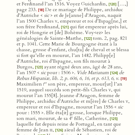
et Ferdinand l’an 1516. Voyez Guichardin,
[…,]
[120]
page 233.
De ce mariage de Philippe, archiduc
[18]
d’Autriche <
sic
> et de Je[anne] d’Aragon, naquit
l’an 1500 Charles
v
, empereur et roi d’Espag[ne,] et
son frère Ferdinand,
qui fut empereur après lui,
[121]
roi de Hongrie et [de] Bohème. Voy<ez> les
généalogies de Sainte-Marthe,
tom. 2, pag. 821
[122]
et p. 1041. Cette Marie de Bourgogne étant à la
chasse, grosse d’enfant, chu[ta] de cheval et se blessa
si fort qu’elle en mourut, l’an 1482. Philipp[e]
d’Autriche, roi d’Espagne, son fils mourut à
Burgos,
ayant régné deux ans, âgé de 28 ans,
[123]
l’an 1507 <
sic
pour : 1506 >.
Vide Marianam
de
[124]
Rebus Hispaniæ, lib. 2, p. 606, 6, 16, et p. 613, 6, v
.
[19]
er
Maximilien
i
son père, empereur, mour[ut] l’an
1519, auquel succéda son petit-fils Charles
v
, qui
mourut l’an 155[8]. Jeanne d’Aragon, femme de
Philippe, archiduc d’Autriche et m[ère] de Charles
v
,
empereur et roi d’Espagne, mourut l’an 1556 <
sic
pour : 1555 >. Elle éta[it] grosse, lorsque Philippe,
e
son mari, mourut, de sa 4
fille, Catherine,
[125]
laquelle fut depuis reine de Portugal, en tant que
femme de Jean
iii
,
aïeul de Sébastien, roi de
[126]