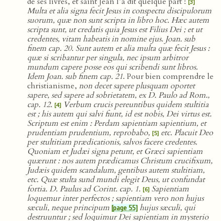
de ses livres, et saint Jean l’a dit quelque part :
[3]
Multa et alia signa fecit Jesus in conspectu discipulorum
suorum, quæ non sunt scripta in libro hoc. Hæc autem
scripta sunt, ut credatis quia Jesus est Filius Dei ; et ut
credentes, vitam habeatis in nomine ejus. Joan. sub
finem cap. 20. Sunt autem et alia multa quæ fecit Jesus :
quæ si scribantur per singula, nec ipsum arbitror
mundum capere posse eos qui scribendi sunt libros.
Idem Joan. sub finem cap. 21
. Pour bien comprendre le
christianisme,
non decet sapere plusquam oportet
sapere, sed sapere ad sobrietatem, ex D. Paulo ad Rom.,
cap. 12.
Verbum crucis pereuntibus quidem stultitia
[4]
est ; his autem qui salvi fiunt, id est nobis, Dei virtus est.
Scriptum est enim : Perdam sapientiam sapientium, et
prudentiam prudentium, reprobabo,
etc. Placuit Deo
[5]
per stultitiam prædicationis, salvos facere credentes.
Quoniam et Judæi signa petunt, et Græci sapientiam
quærunt : nos autem prædicamus Christum crucifixum,
Judæis quidem scandalum, gentibus autem stultitiam,
etc. Quæ stulta sund mundi elegit Deus, ut confundat
fortia. D. Paulus ad Corint. cap. 1.
Sapientiam
[6]
loquemur inter perfectos ; sapientiam vero non hujus
sæculi, neque principum
hujus sæculi, qui
[page 55]
destruuntur ; sed loquimur Dei sapientiam in mysterio