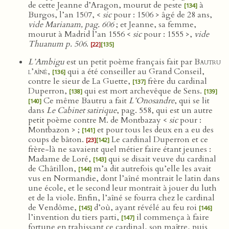
de cette Jeanne d’Aragon, mourut de peste
à
[134]
Burgos, l’an 1507, <
sic
pour : 1506 > âgé de 28 ans,
vide Marianam, pag. 606
; et Jeanne, sa femme,
mourut à Madrid l’an 1556 <
sic
pour : 1555 >,
vide
Thuanum p. 506
.
[22]
[135]
L’Ambigu
est un petit poème français fait par
Bautru
l’aîné
,
qui a été conseiller au Grand Conseil,
[136]
contre le sieur de La Guette,
frère du cardinal
[137]
Duperron,
qui est mort archevêque de Sens.
[138]
[139]
Ce même Bautru a fait
L’Onosandre
, qui se lit
[140]
dans
Le Cabinet satirique
, pag. 558, qui est un autre
petit poème contre M. de Montbazay <
sic
pour :
Montbazon > ;
et pour tous les deux en a eu des
[141]
coups de bâton.
Le cardinal Duperron et ce
[23]
[142]
frère-là ne savaient quel métier faire étant jeunes :
Madame de Loré,
qui se disait veuve du cardinal
[143]
de Châtillon,
m’a dit autrefois qu’elle les avait
[144]
vus en Normandie, dont l’aîné montrait le latin dans
une école, et le second leur montrait à jouer du luth
et de la viole. Enfin, l’aîné se fourra chez le cardinal
de Vendôme,
d’où, ayant révélé au feu roi
[145]
[146]
l’invention du tiers parti,
il commença à faire
[147]
fortune en trahissant ce cardinal, son maître, puis