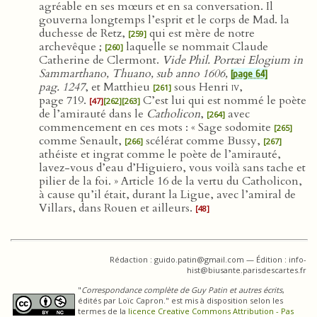
agréable en ses mœurs et en sa conversation. Il
gouverna longtemps l’esprit et le corps de Mad. la
duchesse de Retz,
qui est mère de notre
[259]
archevêque ;
laquelle se nommait Claude
[260]
Catherine de Clermont.
Vide Phil. Portæi Elogium in
Sammarthano, Thuano, sub anno 1606,
[page 64]
pag. 1247
, et Matthieu
sous Henri
iv
,
[261]
page 719.
C’est lui qui est nommé le poète
[47]
[262]
[263]
de l’amirauté dans le
Catholicon
,
avec
[264]
commencement en ces mots : « Sage sodomite
[265]
comme Senault,
scélérat comme Bussy,
[266]
[267]
athéiste et ingrat comme le poète de l’amirauté,
lavez-vous d’eau d’Higuiero, vous voilà sans tache et
pilier de la foi. » Article 16 de la vertu du Catholicon,
à cause qu’il était, durant la Ligue, avec l’amiral de
Villars, dans Rouen et ailleurs.
[48]
Rédaction : guido.patin@gmail.com — Édition : info-
hist@biusante.parisdescartes.fr
"
Correspondance complète de Guy Patin et autres écrits
,
édités par Loïc Capron." est mis à disposition selon les
termes de la
licence Creative Commons Attribution - Pas