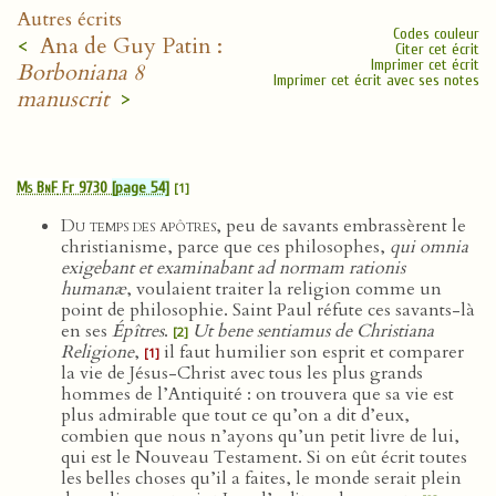
Autres écrits
Codes couleur
<
Ana de Guy Patin :
Citer cet écrit
Imprimer cet écrit
Borboniana 8
Imprimer cet écrit avec ses notes
manuscrit
>
Ms BnF
Fr 9730
[page 54]
[1]
Du temps des apôtres
, peu de savants embrassèrent le
christianisme, parce que ces philosophes,
qui omnia
exigebant et examinabant ad normam rationis
humanæ
, voulaient traiter la religion comme un
point de philosophie. Saint Paul réfute ces savants-là
en ses
Épîtres
.
Ut bene sentiamus de Christiana
[2]
Religione
,
il faut humilier son esprit et comparer
[1]
la vie de Jésus-Christ avec tous les plus grands
hommes de l’Antiquité : on trouvera que sa vie est
plus admirable que tout ce qu’on a dit d’eux,
combien que nous n’ayons qu’un petit livre de lui,
qui est le Nouveau Testament. Si on eût écrit toutes
les belles choses qu’il a faites, le monde serait plein