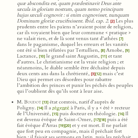
quæ abscondita est, quam prædestinavit Deus ante
sæcula in gloriam nostram, quam nemo principum
hujus sæculi cognovit : si enim cognovisset, nunquam
Dominum gloriæ crucifixissent. Ibid. cap. 2
.
Les plus
[2]
prudents entre les païens n’avaient point de religion,
car ils voyaient bien que leur commune < pratique >
ne valait rien, et de là sont venus tant d’athées
[7]
dans le paganisme, duquel les erreurs et les vanités
ont été si bien réfutées par Tertullien,
Arnobe,
[8]
[9]
Lactance,
le grand saint Augustin,
et tant
[10]
[11]
d’autres. Le christianisme est la vraie religion ; et
néanmoins, le diable semble être déchaîné depuis
deux cents ans dans la chrétienté,
mais c’est
[3]
[12]
Dieu qui permet ces désordres pour rabattre
l’ambition des princes et punir les péchés des peuples
qui l’oublient dès qu’ils sont à leur aise.
M. Boudot
état comtois, natif d’auprès de
[13]
Poligny.
Il a
régenté
à Paris, il y a < été > recteur
[14]
de l’Université,
puis docteur en théologie.
Il
[15]
[16]
est devenu évêque de Saint-Omer,
puis a été
[17]
[18]
fait évêque d’Arras
et y est mort. Il ne parlait
[19]
[20]
que fort peu en compagnie, mais il prêchait fort
bien : il faisait ses sermons en latin, puis les prêchait