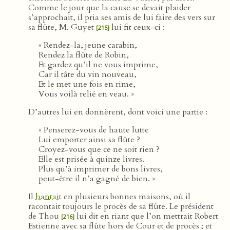
Comme le jour que la cause se devait plaider
s’approchait, il pria ses amis de lui faire des vers sur
sa flûte, M. Guyet
lui fit ceux-ci :
[215]
« Rendez-la, jeune carabin,
Rendez la flûte de Robin,
Et gardez qu’il ne vous imprime,
Car il tâte du vin nouveau,
Et le met une fois en rime,
Vous voilà relié en veau. »
D’autres lui en donnèrent, dont voici une partie :
« Penserez-vous de haute lutte
Lui emporter ainsi sa flûte ?
Croyez-vous que ce ne soit rien ?
Elle est prisée à quinze livres.
Plus qu’à imprimer de bons livres,
peut-être il n’a gagné de bien. »
Il
hantait
en plusieurs bonnes maisons, où il
racontait toujours le procès de sa flûte. Le président
de Thou
lui dit en riant que l’on mettrait Robert
[216]
Estienne avec sa flûte hors de Cour et de procès ; et