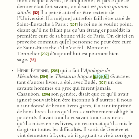
mort évêque d’Arras, le cinquième ; et parce que ce
dernier était fort savant, on disait
est primo quintus
similis
.
Il a pensé autrefois être recteur de
[32]
l’Université. Il a mê[me] autrefois failli être curé de
Saint-Eustache à Paris :
le roi ne le voulut point,
[201]
disant qu’il ne fallait pas qu’un étranger possédât la
première cure de sa bonne ville de Paris. On dit ici en
proverbe commun qu[e] personne ne peut être curé
de Saint-Eustache s’il n’est fol ; Monsieur
Tonnelier
d’aujourd’hui est pourtant bien
[202]
sage.
[33]
Henri Estienne
,
qui a fait l’
Apologie de
[203]
Hérodote
,
le
Thesaurus linguæ
Græcæ
et
[page 61]
[204]
tant d’autres livres, a été, avec Budé,
un des
[205]
savants hommes en grec qui furent jamais.
Casaubon,
son gendre, disait que ce qu’il avait
[206]
ignoré pouvait bien être inconnu à d’autres : il nous
a tant donné de beaux livres grecs, il a tant imprimé
de bons livres latins qu’il en a extrêmement obligé la
postérité. Il avait tout lu et savait tout : aux notes
qu’il a mises en ses livres, on reconnaît qu’il a mis le
doigt sur toutes les difficultés. Il sortit de Genève et
vint demeurer à Lyon, où il gagnait sa vie à corriger