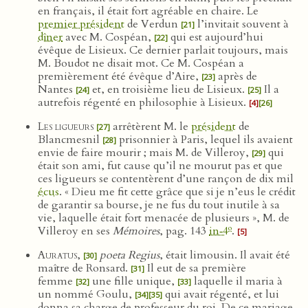
en français, il était fort agréable en chaire. Le
premier président
de Verdun
l’invitait souvent à
[21]
dîner
avec M. Cospéan,
qui est aujourd’hui
[22]
évêque de Lisieux. Ce dernier parlait toujours, mais
M. Boudot ne disait mot. Ce M. Cospéan a
premièrement été évêque d’Aire,
après de
[23]
Nantes
et, en troisième lieu de Lisieux.
Il a
[24]
[25]
autrefois régenté en philosophie à Lisieux.
[4]
[26]
Les ligueurs
arrêtèrent M. le
président
de
[27]
Blancmesnil
prisonnier à Paris, lequel ils avaient
[28]
envie de faire mourir ; mais M. de Villeroy,
qui
[29]
était son ami, fut cause qu’il ne mourut pas et que
ces ligueurs se contentèrent d’une rançon de dix mil
écus
. « Dieu me fit cette grâce que si je n’eus le crédit
de garantir sa bourse, je ne fus du tout inutile à sa
vie, laquelle était fort menacée de plusieurs », M. de
o
Villeroy en ses
Mémoires
, pag. 143
in‑4
.
[5]
Auratus
,
poeta Regius
, était limousin. Il avait été
[30]
maître de Ronsard.
Il eut de sa première
[31]
femme
une fille unique,
laquelle il maria à
[32]
[33]
un nommé Goulu,
qui avait régenté, et lui
[34]
[35]
donna sa charge de professeur du roi. De ce mariage