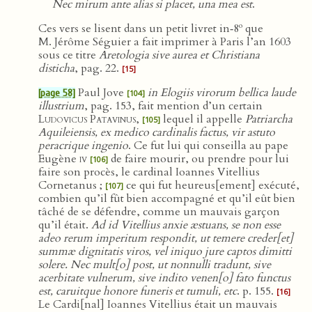
Nec mirum ante alias si placet, una mea est
.
o
Ces vers se lisent dans un petit livret in‑8
que
M. Jérôme Séguier a fait imprimer à Paris l’an 1603
sous ce titre
Aretologia sive aurea et Christiana
disticha
, pag. 22.
[15]
Paul Jove
in Elogiis virorum bellica laude
[page 58]
[104]
illustrium
, pag. 153, fait mention d’un certain
Ludovicus Patavinus
,
lequel il appelle
Patriarcha
[105]
Aquileiensis, ex medico cardinalis factus, vir astuto
peracrique ingenio
. Ce fut lui qui conseilla au pape
Eugène
iv
de faire mourir, ou prendre pour lui
[106]
faire son procès, le cardinal Ioannes Vitellius
Cornetanus ;
ce qui fut heureus[ement] exécuté,
[107]
combien qu’il fût bien accompagné et qu’il eût bien
tâché de se défendre, comme un mauvais garçon
qu’il était.
Ad id Vitellius anxie æstuans, se non esse
adeo rerum imperitum respondit, ut temere creder[et]
summæ dignitatis viros, vel iniquo jure captos dimitti
solere. Nec mult[o] post, ut nonnulli tradunt, sive
acerbitate vulnerum, sive indito venen[o] fato functus
est, caruitque honore funeris et tumuli, etc
. p. 155.
[16]
Le Cardi[nal] Ioannes Vitellius était un mauvais