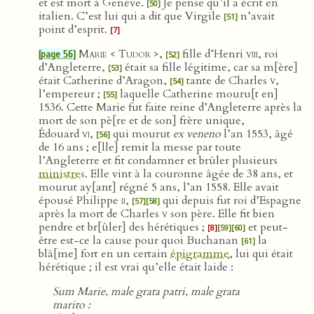
et est mort à Genève.
Je pense qu’il a écrit en
[50]
italien. C’est lui qui a dit que Virgile
n’avait
[51]
point d’esprit.
[7]
Marie < Tudor >
,
fille d’Henri
viii
, roi
[page 56]
[52]
d’Angleterre,
était sa fille légitime, car sa m[ère]
[53]
était Catherine d’Aragon,
tante de Charles
v
,
[54]
l’empereur ;
laquelle Catherine mouru[t en]
[55]
1536. Cette Marie fut faite reine d’Angleterre après la
mort de son pè[re et de son] frère unique,
Édouard
vi
,
qui mourut
ex veneno
l’an 1553, âgé
[56]
de 16 ans ; e[lle] remit la messe par toute
l’Angleterre et fit condamner et brûler plusieurs
ministres
. Elle vint à la couronne âgée de 38 ans, et
mourut ay[ant] régné 5 ans, l’an 1558. Elle avait
épousé Philippe
ii
,
qui depuis fut roi d’Espagne
[57]
[58]
après la mort de Charles
v
son père. Elle fit bien
pendre et br[ûler] des hérétiques ;
et peut-
[8]
[59]
[60]
être est-ce la cause pour quoi Buchanan
la
[61]
blâ[me] fort en un certain
épigramme
, lui qui était
hérétique ; il est vrai qu’elle était laide :
Sum Marie, male grata patri, male grata
marito :