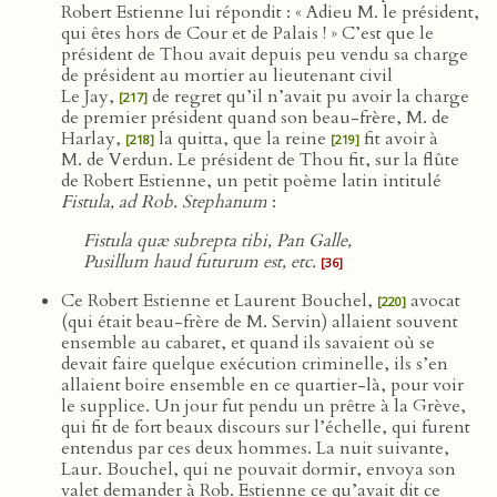
Robert Estienne lui répondit : « Adieu M. le président,
qui êtes hors de Cour et de Palais ! » C’est que le
président de Thou avait depuis peu vendu sa charge
de président au mortier au lieutenant civil
Le Jay,
de regret qu’il n’avait pu avoir la charge
[217]
de premier président quand son beau-frère, M. de
Harlay,
la quitta, que la reine
fit avoir à
[218]
[219]
M. de Verdun. Le président de Thou fit, sur la flûte
de Robert Estienne, un petit poème latin intitulé
Fistula, ad Rob. Stephanum
:
Fistula quæ subrepta tibi, Pan Galle,
Pusillum haud futurum est, etc.
[36]
Ce Robert Estienne et Laurent Bouchel,
avocat
[220]
(qui était beau-frère de M. Servin) allaient souvent
ensemble au cabaret, et quand ils savaient où se
devait faire quelque exécution criminelle, ils s’en
allaient boire ensemble en ce quartier-là, pour voir
le supplice. Un jour fut pendu un prêtre à la Grève,
qui fit de fort beaux discours sur l’échelle, qui furent
entendus par ces deux hommes. La nuit suivante,
Laur. Bouchel, qui ne pouvait dormir, envoya son
valet demander à Rob. Estienne ce qu’avait dit ce