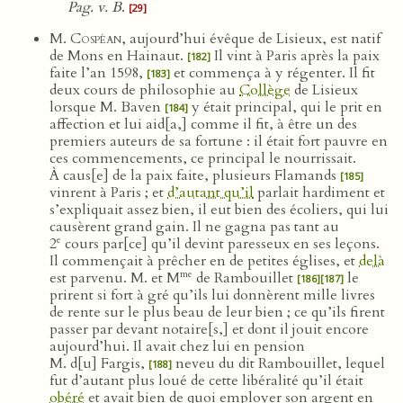
Pag. v. B
.
[29]
M. Cospéan
, aujourd’hui évêque de Lisieux, est natif
de Mons en Hainaut.
Il vint à Paris après la paix
[182]
faite l’an 1598,
et commença à y régenter. Il fit
[183]
deux cours de philosophie au
Collège
de Lisieux
lorsque M. Baven
y était principal, qui le prit en
[184]
affection et lui aid[a,] comme il fit, à être un des
premiers auteurs de sa fortune : il était fort pauvre en
ces commencements, ce principal le nourrissait.
À caus[e] de la paix faite, plusieurs Flamands
[185]
vinrent à Paris ; et
d’autant qu’il
parlait hardiment et
s’expliquait assez bien, il eut bien des écoliers, qui lui
causèrent grand gain. Il ne gagna pas tant au
e
2
cours par[ce] qu’il devint paresseux en ses leçons.
Il commençait à prêcher en de petites églises, et
delà
me
est parvenu. M. et M
de Rambouillet
le
[186]
[187]
prirent si fort à gré qu’ils lui donnèrent mille livres
de rente sur le plus beau de leur bien ; ce qu’ils firent
passer par devant notaire[s,] et dont il jouit encore
aujourd’hui. Il avait chez lui en pension
M. d[u] Fargis,
neveu du dit Rambouillet, lequel
[188]
fut d’autant plus loué de cette libéralité qu’il était
obéré
et avait bien de quoi employer son argent en