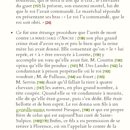
bourreau, qui le serra si fort qu’il cria ; le chevalier
du guet
là présent, son ennemi mortel, lui dit
[157]
que le roi l’avait commandé. Le maréchal répondit
en présentant ses bras : « Le roi l’a commandé, que le
roi soit obéi. »
[26]
Ce fut une étrange procédure que l’arrêt de mort
contre
la maréchale d’Ancre
:
son plus grand
[158]
crime était d’avoir reçu et pris le bien que la reine
mère lui avait donné. Elle consentait qu’on < le > lui
reprît, et < à > être envoyée à Lorette,
y
[159]
accomplir un vœu qu’elle avait fait. M. Courtin
[160]
opina qu’elle fût pendue ;
M. Des Landes
la
[161]
[162]
condamnait à prison perpétuelle où le roi
[163]
voudrait ; M. de Palluau,
au fouet ;
[164]
[165]
M. Servin
disait qu’il fallait la tirer à quatre
[166]
chevaux ;
les autres, en plus grand nombre, à
[167]
tête coupée. Quand elle se vit condamnée à mourir,
elle dit qu’elle était grosse, puis s’en dédit. Elle était
bellotte et de bon esprit. Le roi donna son fils à un
gentilhomme
nommé Fiesque,
et qui est propre
[168]
frère de celui qui est aujourd’hui curé de Saint-
Sulpice.
Enfin, ce fils a eu permission de se
[169]
[170]
retirer à Florence, où on l’appelait le comte de la