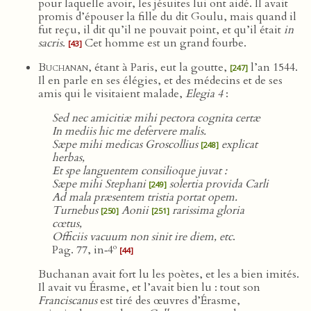
pour laquelle avoir, les jésuites lui ont aidé. Il avait
promis d’épouser la fille du dit Goulu, mais quand il
fut reçu, il dit qu’il ne pouvait point, et qu’il était
in
sacris
.
Cet homme est un grand fourbe.
[43]
Buchanan
, étant à Paris, eut la goutte,
l’an 1544.
[247]
Il en parle en ses élégies, et des médecins et de ses
amis qui le visitaient malade,
Elegia 4
:
Sed nec amicitiæ mihi pectora cognita certæ
In mediis hic me defervere malis.
Sæpe mihi medicas Groscollius
explicat
[248]
herbas,
Et spe languentem consilioque juvat :
Sæpe mihi Stephani
solertia provida Carli
[249]
Ad mala præsentem tristia portat opem.
Turnebus
Aonii
rarissima gloria
[250]
[251]
cœtus,
Officiis vacuum non sinit ire diem, etc
.
o
Pag. 77, in‑4
[44]
Buchanan avait fort lu les poètes, et les a bien imités.
Il avait vu Érasme, et l’avait bien lu : tout son
Franciscanus
est tiré des œuvres d’Érasme,