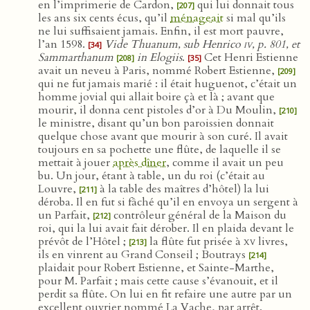
en l’imprimerie de Cardon,
qui lui donnait tous
[207]
les ans six cents écus, qu’il
ménageait
si mal qu’ils
ne lui suffisaient jamais. Enfin, il est mort pauvre,
l’an 1598.
Vide Thuanum, sub Henrico
iv
, p. 801, et
[34]
Sammarthanum
in Elogiis
.
Cet Henri Estienne
[208]
[35]
avait un neveu à Paris, nommé Robert Estienne,
[209]
qui ne fut jamais marié : il était huguenot, c’était un
homme jovial qui allait boire çà et là ; avant que
mourir, il donna cent pistoles d’or à Du Moulin,
[210]
le ministre, disant qu’un bon paroissien donnait
quelque chose avant que mourir à son curé. Il avait
toujours en sa pochette une flûte, de laquelle il se
mettait à jouer
après dîner
, comme il avait un peu
bu. Un jour, étant à table, un du roi (c’était au
Louvre,
à la table des maîtres d’hôtel) la lui
[211]
déroba. Il en fut si fâché qu’il en envoya un sergent à
un Parfait,
contrôleur général de la Maison du
[212]
roi, qui la lui avait fait dérober. Il en plaida devant le
prévôt de l’Hôtel ;
la flûte fut prisée à
xv
livres,
[213]
ils en vinrent au Grand Conseil ; Boutrays
[214]
plaidait pour Robert Estienne, et Sainte-Marthe,
pour M. Parfait ; mais cette cause s’évanouit, et il
perdit sa flûte. On lui en fit refaire une autre par un
excellent ouvrier nommé La Vache, par arrêt.