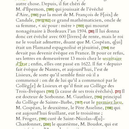
autre chose. Depuis, il fut chéri de
M. d’Épernon,
qui jouissait de l’évêché
[189]
d’Aire,
par la mort de M. François de F[oix] de
[190]
Candale,
ce grand mathématicien, oncle de
[191]
[192]
sa femme, <
sic
pour : mère >
qui mourut
[193]
nonagénaire à Bordeaux l’an 1594.
Il lui donna
[30]
donc cet évêché avec 600 [livres] de rente, mais le roi
ne le voulait admettre, disant que M. Cospéan, q[ui]
était un Flamand espagnolisé et jésuitisé,
ne
[194]
devait pas devenir évêque en France. Et pour ce refus,
ses lettres en demeurèrent 13 mois chez le
secrétaire
d’État
; enfin, elles ont passé en 1622. Il fut < depuis>
fait évêque de Nantes, et aujourd’hui, l’est de
Lisieux, de sorte qu’il semble finir où il a
commencé : on dit de lui qu’il a commencé par le
Collèg[e] de Lisieux et qu’il finit au Collège des
Trois-Évêques
(à cause de ses trois évêchés).
Il
[195]
[31]
est docteur de Sorbonne. M. Gauthier,
principal
[196]
du Collège de Sainte-Barbe,
eut le
premier lieu
,
[197]
M. Cospéan, le deuxième, le Père Asseline,
qui
[198]
est aujourd’hui feuillant, eut le troisième ;
M. Froger,
curé de Saint-Nicolas-d[u]-
[199]
Chardonnet,
le quatrième, M. Boudot, qui est
[200]