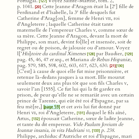
Portugal.
Voyez Sainte-Marthe, tom. 2,
[127]
e
p. 1041.
Cette Jeanne d’Aragon était la [2
] fille de
[20]
e
Ferdinand et d’Isabelle, la 3
fille desquels fut
Catherine d’Arag[on], femme de Henri
viii
, roi
d’Angleterre ; laquelle Catherine était tante
maternelle de l’empereur Charles
v
, comme sœur de
sa mère. Cette Jeanne d’Aragon, devant la mort de
Philippe, son mari, devint fo[lle] et insensée, soit de
regret ou de poison, de jalousie ou d’amour. Voyez
l[’
His
]
toire du cardinal Ximenes
par Baudier,
[128]
[129]
pag. 45, 46, 47
et seq
., et Mariana
de Rebus Hispaniæ
,
pag. 579, 585, 598, 602, 603, 617, 623, 630.
[21]
[130]
[C’est] à cause de quoi elle fut mise prisonnière, et
retenue là-dedans jusques à sa mort. Elle mourut
seulement deux ans plus tôt que son fils Charles
v
,
savoir l’an [1555]. Ce fut lui qui la fit garder en
prison, de peur qu’elle ne se remariât avec un certain
prince de Tarente, qui eût été roi d’Espagne, par sa
feu mè[re,]
et cet avis lui fut donné par
[page 59]
Henri
vii
, roi d’Angleterre,
duquel le fils aîné,
[131]
Artus,
épousait Catherine, sœur de ladite Jeanne,
[132]
et tante du dit empereur.
Vide Paulum Jovium de
Ioannæ insania, in vita Hadriani
vi
,
p. 238
.
[133]
Philippe, archiduc d’Autriche et roi d’Espagne, mari