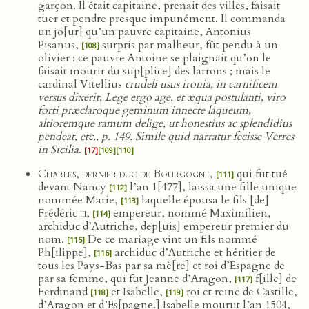
garçon. Il était capitaine, prenait des villes, faisait
tuer et pendre presque impunément. Il commanda
un jo[ur] qu’un pauvre capitaine, Antonius
Pisanus,
surpris par malheur, fût pendu à un
[108]
olivier : ce pauvre Antoine se plaignait qu’on le
faisait mourir du sup[plice] des larrons ; mais le
cardinal Vitellius
crudeli usus ironia, in carnificem
versus dixerit, Lege ergo age, et æqua postulanti, viro
forti præclaroque geminum innecte laqueum,
altioremque ramum delige, ut honestius ac splendidius
pendeat, etc., p. 149. Simile quid narratur fecisse Verres
in Sicilia
.
[17]
[109]
[110]
Charles, dernier duc de Bourgogne
,
qui fut tué
[111]
devant Nancy
l’an 1[477], laissa une fille unique
[112]
nommée Marie,
laquelle épousa le fils [de]
[113]
Frédéric
iii
,
empereur, nommé Maximilien,
[114]
archiduc d’Autriche, dep[uis] empereur premier du
nom.
De ce mariage vint un fils nommé
[115]
Ph[ilippe],
archiduc d’Autriche et héritier de
[116]
tous les Pays-Bas par sa mè[re] et roi d’Espagne de
par sa femme, qui fut Jeanne d’Aragon,
f[ille] de
[117]
Ferdinand
et Isabelle,
roi et reine de Castille,
[118]
[119]
d’Aragon et d’Es[pagne.] Isabelle mourut l’an 1504,