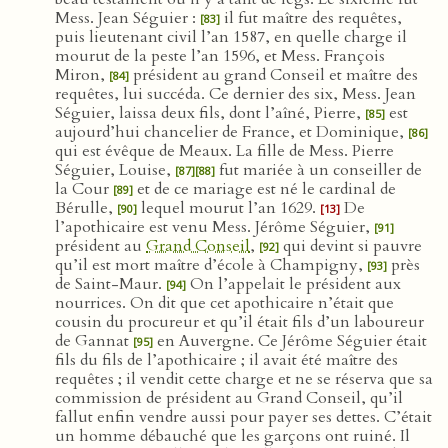
Mess. Jean Séguier :
il fut maître des requêtes,
[83]
puis lieutenant civil l’an 1587, en quelle charge il
mourut de la peste l’an 1596, et Mess. François
Miron,
président au grand Conseil et maître des
[84]
requêtes, lui succéda. Ce dernier des six, Mess. Jean
Séguier, laissa deux fils, dont l’aîné, Pierre,
est
[85]
aujourd’hui chancelier de France, et Dominique,
[86]
qui est évêque de Meaux. La fille de Mess. Pierre
Séguier, Louise,
fut mariée à un conseiller de
[87]
[88]
la Cour
et de ce mariage est né le cardinal de
[89]
Bérulle,
lequel mourut l’an 1629.
De
[90]
[13]
l’apothicaire est venu Mess. Jérôme Séguier,
[91]
président au
Grand Conseil
,
qui devint si pauvre
[92]
qu’il est mort maître d’école à Champigny,
près
[93]
de Saint-Maur.
On l’appelait le président aux
[94]
nourrices. On dit que cet apothicaire n’était que
cousin du procureur et qu’il était fils d’un laboureur
de Gannat
en Auvergne. Ce Jérôme Séguier était
[95]
fils du fils de l’apothicaire ; il avait été maître des
requêtes ; il vendit cette charge et ne se réserva que sa
commission de président au Grand Conseil, qu’il
fallut enfin vendre aussi pour payer ses dettes. C’était
un homme débauché que les garçons ont ruiné. Il