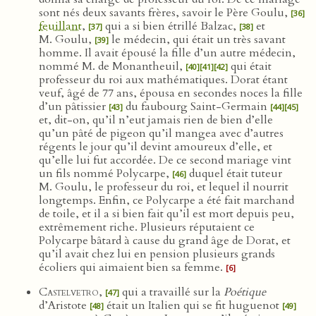
sont nés deux savants frères, savoir le Père Goulu,
[36]
feuillant
,
qui a si bien étrillé Balzac,
et
[37]
[38]
M. Goulu,
le médecin, qui était un très savant
[39]
homme. Il avait épousé la fille d’un autre médecin,
nommé M. de Monantheuil,
qui était
[40]
[41]
[42]
professeur du roi aux mathématiques. Dorat étant
veuf, âgé de 77 ans, épousa en secondes noces la fille
d’un pâtissier
du faubourg Saint-Germain
[43]
[44]
[45]
et, dit-on, qu’il n’eut jamais rien de bien d’elle
qu’un pâté de pigeon qu’il mangea avec d’autres
régents le jour qu’il devint amoureux d’elle, et
qu’elle lui fut accordée. De ce second mariage vint
un fils nommé Polycarpe,
duquel était tuteur
[46]
M. Goulu, le professeur du roi, et lequel il nourrit
longtemps. Enfin, ce Polycarpe a été fait marchand
de toile, et il a si bien fait qu’il est mort depuis peu,
extrêmement riche. Plusieurs réputaient ce
Polycarpe bâtard à cause du grand âge de Dorat, et
qu’il avait chez lui en pension plusieurs grands
écoliers qui aimaient bien sa femme.
[6]
Castelvetro
,
qui a travaillé sur la
Poétique
[47]
d’Aristote
était un Italien qui se fit huguenot
[48]
[49]