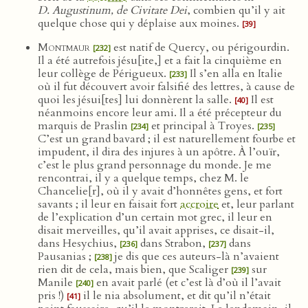
D. Augustinum, de Civitate Dei
, combien qu’il y ait
quelque chose qui y déplaise aux moines.
[39]
Montmaur
est natif de Quercy, ou périgourdin.
[232]
Il a été autrefois jésu[ite,] et a fait la cinquième en
leur collège de Périgueux.
Il s’en alla en Italie
[233]
où il fut découvert avoir falsifié des lettres, à cause de
quoi les jésui[tes] lui donnèrent la salle.
Il est
[40]
néanmoins encore leur ami. Il a été précepteur du
marquis de Praslin
et principal à Troyes.
[234]
[235]
C’est un grand bavard ; il est naturellement fourbe et
impudent, il dira des injures à un apôtre. À l’ouïr,
c’est le plus grand personnage du monde. Je me
rencontrai, il y a quelque temps, chez M. le
Chancelie[r], où il y avait d’honnêtes gens, et fort
savants ; il leur en faisait fort
accroire
et, leur parlant
de l’explication d’un certain mot grec, il leur en
disait merveilles, qu’il avait apprises, ce disait-il,
dans Hesychius,
dans Strabon,
dans
[236]
[237]
Pausanias ;
je dis que ces auteurs-là n’avaient
[238]
rien dit de cela, mais bien, que Scaliger
sur
[239]
Manile
en avait parlé (et c’est là d’où il l’avait
[240]
pris !)
il le nia absolument, et dit qu’il n’était
[41]