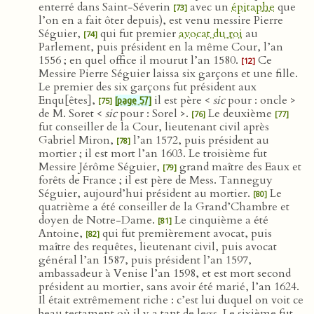
enterré dans Saint-Séverin
avec un
épitaphe
que
[73]
l’on en a fait ôter depuis), est venu messire Pierre
Séguier,
qui fut premier
avocat du roi
au
[74]
Parlement, puis président en la même Cour, l’an
1556 ; en quel office il mourut l’an 1580.
Ce
[12]
Messire Pierre Séguier laissa six garçons et une fille.
Le premier des six garçons fut président aux
Enqu[êtes],
il est père <
sic
pour : oncle >
[page 57]
[75]
de M. Soret <
sic
pour : Sorel >.
Le deuxième
[76]
[77]
fut conseiller de la Cour, lieutenant civil après
Gabriel Miron,
l’an 1572, puis président au
[78]
mortier ; il est mort l’an 1603. Le troisième fut
Messire Jérôme Séguier,
grand maître des Eaux et
[79]
forêts de France ; il est père de Mess. Tanneguy
Séguier, aujourd’hui président au mortier.
Le
[80]
quatrième a été conseiller de la Grand’Chambre et
doyen de Notre-Dame.
Le cinquième a été
[81]
Antoine,
qui fut premièrement avocat, puis
[82]
maître des requêtes, lieutenant civil, puis avocat
général l’an 1587, puis président l’an 1597,
ambassadeur à Venise l’an 1598, et est mort second
président au mortier, sans avoir été marié, l’an 1624.
Il était extrêmement riche : c’est lui duquel on voit ce
beau testament où il y a tant de legs. Le sixième fut