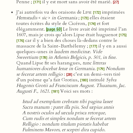
Penne ;
il y est mort sans avoir été marié.
[171]
[27]
J’ai autrefois vu des oraisons de
Lipse
imprimées
[172]
Hemstadis
<
sic
>
in Germania
;
elles étaient
[173]
toutes écrites du style de Cicéron,
et fort
[174]
élégamment.
Le livre avait été imprimé l’an
[page 60]
1607, mais je crois qu’alors Lipse était huguenot
[175]
car il y a bien des choses là-dedans contre le
[176]
massacre de la Saint-Barthélemy ;
il y en a aussi
[177]
quelques-unes
in laudem medicinæ
.
Vide
Sweertium
in Athenis Belgicis, p. 501, in fine
.
[178]
Quand Lipse fit ses harangues,
tunc litteras
humaniores docebat Ienæ in Germania.
Nondum
[179]
se fecerat artem relligio
:
c’est un demi-vers tiré
[28]
d’un poème qu’a fait Grotius,
intitulé
Sylva
[180]
Hugonis Grotii ad Franciscum August. Thuanum, Jac.
Augusti F., 1621
.
Voici ses mots :
[181]
Istud ad exemplum crebram tibi pagina lasset
Sacra manum : patet illa piis. Sed sæpius annis
A nostris oculos ad sæcula prisca retorque,
Cum rudis et simplex nondum se fecerat artem
Relligio : nondum titulum pietatis habebat
Fulminens Mavors, et sceptri dira cupido.