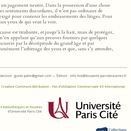
rter un jugement neutre. Dans la possession d’une chose
es sentiments discordants, il n’est pas ordinaire de
 exigé pour contenir les embrasements des litiges. Pour
aux yeux de qui veut la voir.
cause est titubante, et jusqu’à la haïr, mais de protéger,
n’en appelant qu’aux preuves fournies par quelques
scurcie par la décrépitude du grand âge et par
unément l’arbitrage des yeux et que, sans s’y attendre,
daction : guido.patin@gmail.com — Édition : info-hist@biusante.parisdescartes.fr
 Creative Commons Attribution - Pas d’Utilisation Commerciale 4.0 International
.
es bibliothèques et musées
d'Université Paris Cité