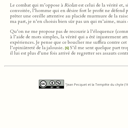
Le combat qui m’oppose à
Riolan
est celui de la vérité et
convoitée, l’homme qui en désire fort le profit ne défend pa
prêter une oreille attentive au placide murmure de la raiso
ma part, je n’en choisis bien sûr pas un qui m’aime, mais q
Qu’on ne me propose pas de recourir à l’éloquence (com
à l’aide de mots simples, la vérité qui a été injustement att
expériences. Je pense que ce bouclier me suffira contre c
l’opiniâtreté de la jalousie.
S’il me sent quelque part tro
[6]
il lui est plus d’une fois arrivé de regretter ses assauts con
"Jean Pecquet et la Tempête du chyle (165