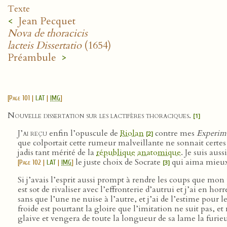
Texte
<
Jean Pecquet
Nova de thoracicis
lacteis Dissertatio
(1654)
Préambule
>
[
Page 101
|
LAT
|
IMG
]
Nouvelle dissertation sur les lactifères thoraciques.
[1]
J’ai reçu
enfin l’opuscule de
Riolan
contre mes
Experim
[2]
que colportait cette rumeur malveillante ne sonnait certe
jadis tant mérité de la
république
anatomique
. Je suis aus
le juste choix de Socrate
qui aima mieux 
[
Page 102
|
LAT
|
IMG
]
[3]
Si j’avais l’esprit aussi prompt à rendre les coups que mon
est sot de rivaliser avec l’effronterie d’autrui et j’ai en h
sans que l’une ne nuise à l’autre, et j’ai de l’estime pour l
froide est pourtant la gloire que l’imitation ne suit pas,
glaive et vengera de toute la longueur de sa lame la furie