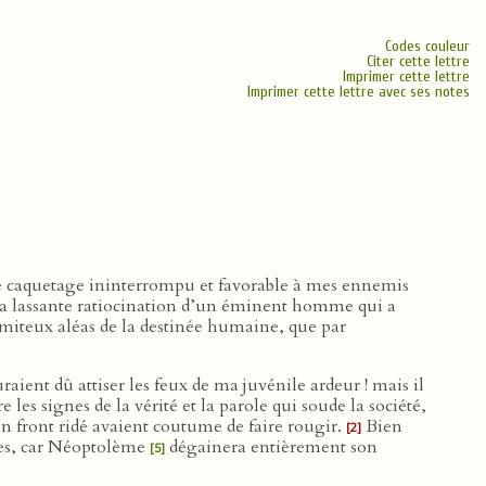
Codes couleur
Citer cette lettre
Imprimer cette lettre
Imprimer cette lettre avec ses notes
Le caquetage ininterrompu et favorable à mes ennemis
 la lassante ratiocination d’un éminent homme qui a
lamiteux aléas de la destinée humaine, que par
aient dû attiser les feux de ma juvénile ardeur ! mais il
 les signes de la vérité et la parole qui soude la société,
un front ridé avaient coutume de faire rougir.
Bien
[2]
ques, car Néoptolème
dégainera entièrement son
[5]