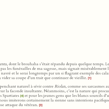
enta
, dont le brouhaha s’était répandu depuis quelque temps. 
s pas les funérailles de ma sagesse, mais signait misérablement
si navré et le serai longtemps par un si flagrant exemple des ca
vider sa coupe d’un trait que continuer de vieillir.
[1]
 penchant naturel à sévir contre
Riolan
, comme ses sarcasmes aur
orreur la faconde insultante. Néanmoins, c’est la nature qui procure
es Spartiates
et pour les jeunes gens que les blancs sourcils d’
[4]
 et nous imiterons certainement la sienne sans intentions pacifi
use attaque du vétéran.
[3]