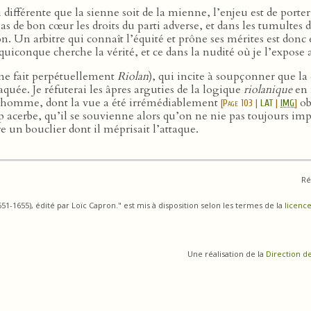
, si différente que la sienne soit de la mienne, l’enjeu est de po
s de bon cœur les droits du parti adverse, et dans les tumultes d
n. Un arbitre qui connaît l’équité et prône ses mérites est donc
uiconque cherche la vérité, et ce dans la nudité où je l’expose 
me fait perpétuellement
Riolan
), qui incite à soupçonner que la 
aquée. Je réfuterai les âpres arguties de la logique
riolanique
en 
et homme, dont la vue a été irrémédiablement
ob
[
Page 103
|
LAT
|
IMG
]
p acerbe, qu’il se souvienne alors qu’on ne nie pas toujours imp
tre un bouclier dont il méprisait l’attaque.
Ré
1-1655), édité par Loïc Capron." est mis à disposition selon les termes de la
licence
Une réalisation de la
Direction d