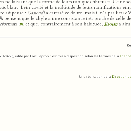
 en ne laissant que la forme de leurs tuniques fibreuses. Ce ne s
suc blanc. Leur cavité et la multitude de leurs ramifications e
re adipeuse :
Gassendi
a caressé ce doute, mais il n’a pas lieu d’ê
li
pensent que le chyle a une consistance très proche de celle de
eformata
et que, contrairement à son habitude,
Riolan
a aim
[18]
Ré
1-1655), édité par Loïc Capron." est mis à disposition selon les termes de la
licence
Une réalisation de la
Direction d