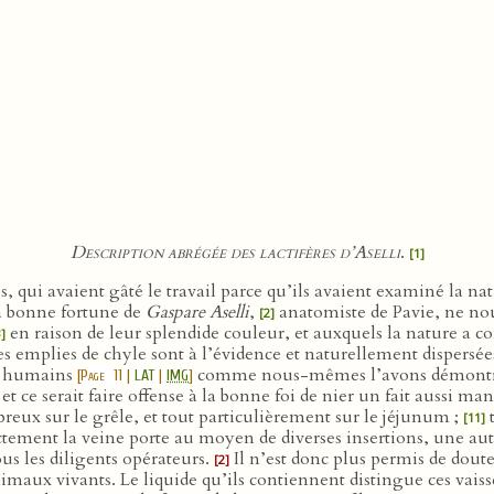
Description abrégée des lactifères d’Aselli
.
[1]
es, qui avaient gâté le travail parce qu’ils avaient examiné la n
la bonne fortune de
Gaspare Aselli
,
anatomiste de Pavie, ne nou
[2]
en raison de leur splendide couleur, et auxquels la nature a con
3]
es emplies de chyle sont à l’évidence et naturellement dispersé
es humains
comme nous-mêmes l’avons démontré à m
[
Page 11
|
LAT
|
IMG
]
et ce serait faire offense à la bonne foi de nier un fait aussi man
eux sur le grêle, et tout particulièrement sur le jéjunum ;
t
[11]
ctement la veine porte au moyen de diverses insertions, une aut
ous les diligents opérateurs.
Il n’est donc plus permis de dout
[2]
imaux vivants. Le liquide qu’ils contiennent distingue ces vais