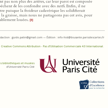
ont pas non plus des
artères
, car leur paroi est composée
mpêchent de les confondre avec des
nerfs
. Enfin, il ne
tre puisque la froideur cadavérique les solidifierait
 la graisse, mais nous ne partageons pas cet avis, pour
ablement louées.
[3]
daction : guido.patin@gmail.com — Édition : info-hist@biusante.parisdescartes.fr
 Creative Commons Attribution - Pas d’Utilisation Commerciale 4.0 International
.
es bibliothèques et musées
d'Université Paris Cité