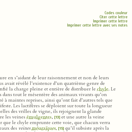
Codes couleur
Citer cette lettre
Imprimer cette lettre
Imprimer cette lettre avec ses notes
ature en s’aidant de leur raisonnement et non de leurs
s avait révélé l’existence d’un quatrième genre de
fié la charge pleine et entière de distribuer le
chyle
. Le
es dans tout le mésentère des animaux vivants qu’on
aintes reprises, ainsi qu’ont fait d’autres tels que
ifeste. Les lactifères se déploient sur toute la longueur
elles des vrilles de vigne, ils rejoignent la glande
re les veines
émulgentes
,
et une autre la veine
[13]
er que le chyle emprunte cette voie, que chacun verra
seaux des
veines
mésaraïques
,
qu’il subsiste après la
[15]