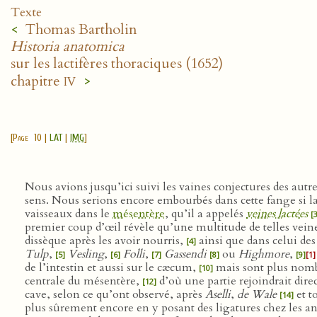
Texte
<
Thomas Bartholin
Historia anatomica
sur les lactifères thoraciques (1652)
iv
chapitre
>
[
Page 10
|
LAT
|
IMG
]
Nous avions jusqu’ici suivi les vaines conjectures des autr
sens. Nous serions encore embourbés dans cette fange si 
vaisseaux dans le
mésentère
, qu’il a appelés
veines lactées
[
premier coup d’œil révèle qu’une multitude de telles vein
dissèque après les avoir nourris,
ainsi que dans celui d
[4]
Tulp
,
Vesling
,
Folli
,
Gassendi
ou
Highmore
,
[5]
[6]
[7]
[8]
[9]
[1]
de l’intestin et aussi sur le cæcum,
mais sont plus nombr
[10]
centrale du mésentère,
d’où une partie rejoindrait dire
[12]
cave, selon ce qu’ont observé, après
Aselli
,
de Wale
et t
[14]
plus sûrement encore en y posant des ligatures chez les an