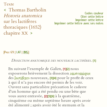
Texte
<
Thomas Bartholin
Codes couleur
Historia anatomica
Citer cette lettre
Imprimer cette lettre
sur les lactifères
Imprimer cette lettre avec ses notes
thoraciques (1652)
xx
chapitre
>
[
Page 69
|
LAT
|
IMG
]
Dissection anatomique des nouveaux lactifères
.
[1]
En suivant l’exemple de
Galien
,
nous
[1]
[2]
exposerons brièvement la dissection
anatomique
des
lactifères
nouveaux,
pour le profit de ceux
[3]
[4]
à qui il n’a pas encore été permis de les voir.
Ouvrez sans particulière précaution le cadavre
d’un homme qui a été pendu ou une bête que
vous aurez entravée,
à la quatrième,
[2]
[5]
[6]
cinquième ou même septième heure après avoir
été alimenté ; après avoir ôté le sternum et la