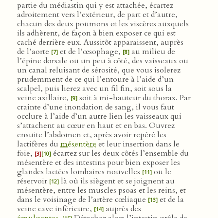
partie du médiastin qui y est attachée, écartez
adroitement vers l’extérieur, de part et d’autre,
chacun des deux poumons et les viscères auxquels
ils adhèrent, de façon à bien exposer ce qui est
caché derrière eux. Aussitôt apparaissent, auprès
de l’aorte
et de l’œsophage,
au milieu de
[7]
[8]
l’épine dorsale ou un peu à côté, des vaisseaux ou
un canal reluisant de sérosité, que vous isolerez
prudemment de ce qui l’entoure à l’aide d’un
scalpel, puis lierez avec un fil fin, soit sous la
veine axillaire,
soit à mi-hauteur du thorax. Par
[9]
crainte d’une inondation de sang, il vous faut
occlure à l’aide d’un autre lien les vaisseaux qui
s’attachent au cœur en haut et en bas. Ouvrez
ensuite l’abdomen et, après avoir repéré les
lactifères du
mésentère
et leur insertion dans le
foie,
écartez sur les deux côtés l’ensemble du
[3]
[10]
mésentère et des intestins pour bien exposer les
glandes lactées lombaires nouvelles
ou le
[11]
réservoir
là où ils siègent et se joignent au
[12]
mésentère, entre les muscles psoas et les reins, et
dans le voisinage de l’artère cœliaque
et de la
[13]
veine cave inférieure,
auprès des
[14]