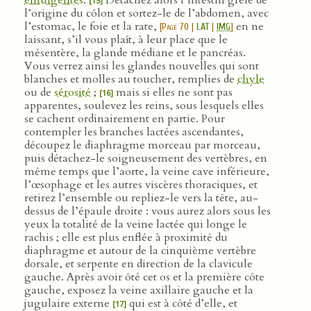
émulgentes
.
Détachez alors l’intestin grêle de
[15]
l’origine du côlon et sortez-le de l’abdomen, avec
l’estomac, le foie et la rate,
en ne
[
Page 70
|
LAT
|
IMG
]
laissant, s’il vous plaît, à leur place que le
mésentère, la glande médiane et le pancréas.
Vous verrez ainsi les glandes nouvelles qui sont
blanches et molles au toucher, remplies de
chyle
ou de
sérosité
;
mais si elles ne sont pas
[16]
apparentes, soulevez les reins, sous lesquels elles
se cachent ordinairement en partie. Pour
contempler les branches lactées ascendantes,
découpez le diaphragme morceau par morceau,
puis détachez-le soigneusement des vertèbres, en
même temps que l’aorte, la veine cave inférieure,
l’œsophage et les autres viscères thoraciques, et
retirez l’ensemble ou repliez-le vers la tête, au-
dessus de l’épaule droite : vous aurez alors sous les
yeux la totalité de la veine lactée qui longe le
rachis ; elle est plus enflée à proximité du
diaphragme et autour de la cinquième vertèbre
dorsale, et serpente en direction de la clavicule
gauche. Après avoir ôté cet os et la première côte
gauche, exposez la veine axillaire gauche et la
jugulaire externe
qui est à côté d’elle, et
[17]