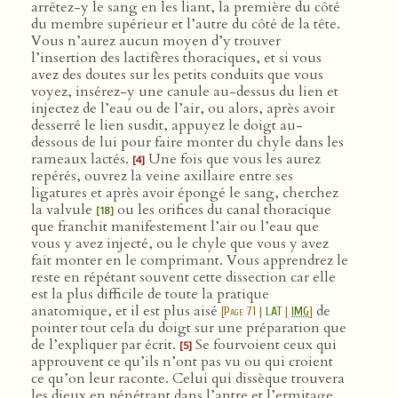
arrêtez-y le sang en les liant, la première du côté
du membre supérieur et l’autre du côté de la tête.
Vous n’aurez aucun moyen d’y trouver
l’insertion des lactifères thoraciques, et si vous
avez des doutes sur les petits conduits que vous
voyez, insérez-y une canule au-dessus du lien et
injectez de l’eau ou de l’air, ou alors, après avoir
desserré le lien susdit, appuyez le doigt au-
dessous de lui pour faire monter du chyle dans les
rameaux lactés.
Une fois que vous les aurez
[4]
repérés, ouvrez la veine axillaire entre ses
ligatures et après avoir épongé le sang, cherchez
la valvule
ou les orifices du canal thoracique
[18]
que franchit manifestement l’air ou l’eau que
vous y avez injecté, ou le chyle que vous y avez
fait monter en le comprimant. Vous apprendrez le
reste en répétant souvent cette dissection car elle
est la plus difficile de toute la pratique
anatomique, et il est plus aisé
de
[
Page 71
|
LAT
|
IMG
]
pointer tout cela du doigt sur une préparation que
de l’expliquer par écrit.
Se fourvoient ceux qui
[5]
approuvent ce qu’ils n’ont pas vu ou qui croient
ce qu’on leur raconte. Celui qui dissèque trouvera
les dieux en pénétrant dans l’antre et l’ermitage