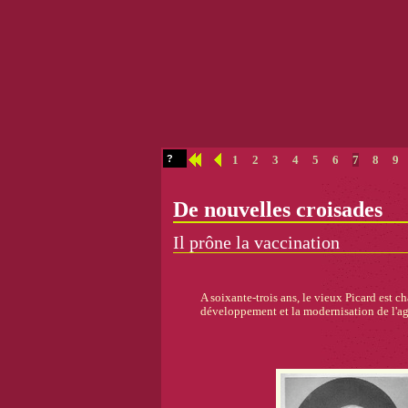
?
1
2
3
4
5
6
7
8
9
De nouvelles croisades
Il prône la vaccination
A soixante-trois ans, le vieux Picard est c
développement et la modernisation de l'ag