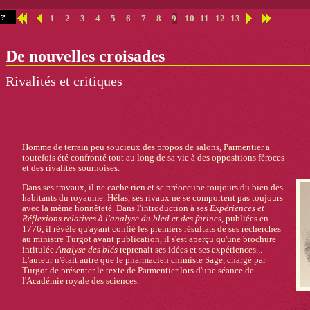
?
1
2
3
4
5
6
7
8
9
10
11
12
13
De nouvelles croisades
Rivalités et critiques
Homme de terrain peu soucieux des propos de salons, Parmentier a
toutefois été confronté tout au long de sa vie à des oppositions féroces
et des rivalités sournoises.
Dans ses travaux, il ne cache rien et se préoccupe toujours du bien des
habitants du royaume. Hélas, ses rivaux ne se comportent pas toujours
avec la même honnêteté. Dans l'introduction à ses
Expériences et
Réflexions relatives à l'analyse du bled et des farines,
publiées en
1776, il révèle qu'ayant confié les premiers résultats de ses recherches
au ministre Turgot avant publication, il s'est aperçu qu'une brochure
intitulée
Analyse des blés
reprenait ses idées et ses expériences...
L'auteur n'était autre que le pharmacien chimiste Sage, chargé par
Turgot de présenter le texte de Parmentier lors d'une séance de
l'Académie royale des sciences.