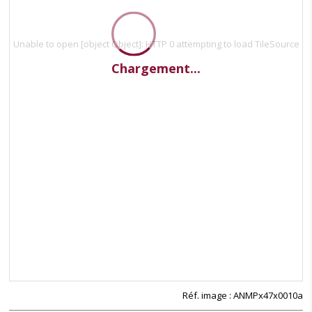
Unable to open [object Object]: HTTP 0 attempting to load TileSource
Chargement...
Réf. image : ANMPx47x0010a